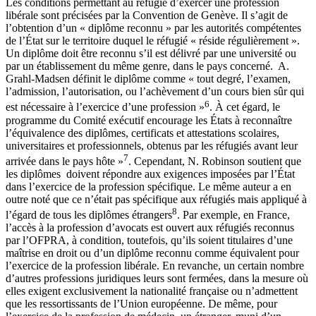
Les conditions permettant au réfugié d’exercer une profession
libérale sont précisées par la Convention de Genève. Il s’agit de
l’obtention d’un « diplôme reconnu » par les autorités compétentes
de l’État sur le territoire duquel le réfugié « réside régulièrement ».
Un diplôme doit être reconnu s’il est délivré par une université ou
par un établissement du même genre, dans le pays concerné. A.
Grahl-Madsen définit le diplôme comme « tout degré, l’examen,
l’admission, l’autorisation, ou l’achèvement d’un cours bien sûr qui
6
est nécessaire à l’exercice d’une profession »
. À cet égard, le
programme du Comité exécutif encourage les États à reconnaître
l’équivalence des diplômes, certificats et attestations scolaires,
universitaires et professionnels, obtenus par les réfugiés avant leur
7
arrivée dans le pays hôte »
. Cependant, N. Robinson soutient que
les diplômes doivent répondre aux exigences imposées par l’État
dans l’exercice de la profession spécifique. Le même auteur a en
outre noté que ce n’était pas spécifique aux réfugiés mais appliqué à
8
l’égard de tous les diplômes étrangers
. Par exemple, en France,
l’accès à la profession d’avocats est ouvert aux réfugiés reconnus
par l’OFPRA, à condition, toutefois, qu’ils soient titulaires d’une
maîtrise en droit ou d’un diplôme reconnu comme équivalent pour
l’exercice de la profession libérale. En revanche, un certain nombre
d’autres professions juridiques leurs sont fermées, dans la mesure où
elles exigent exclusivement la nationalité française ou n’admettent
que les ressortissants de l’Union européenne. De même, pour