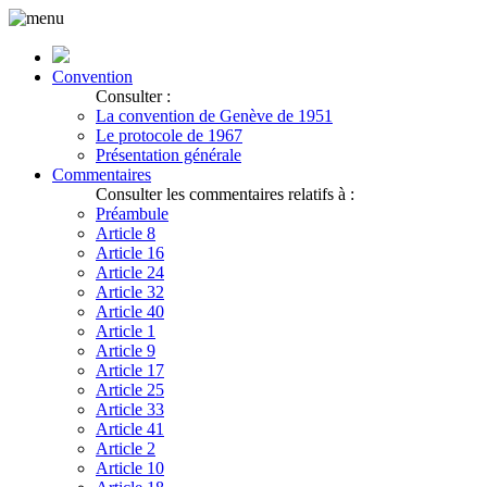
Convention
Consulter :
La convention de Genève de 1951
Le protocole de 1967
Présentation générale
Commentaires
Consulter les commentaires relatifs à :
Préambule
Article 8
Article 16
Article 24
Article 32
Article 40
Article 1
Article 9
Article 17
Article 25
Article 33
Article 41
Article 2
Article 10