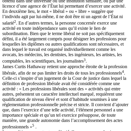
obtenu dans une université ou une institution similaire, ou par une
licence d’une agence de l’État lui permettant d’exercer une activité.
En deuxième lieu, le mot « libéral » ou « libre » suggère que
l’individu agit par lui-même, il ne doit être ni un agent de l’État ni
2
salarié
. En d’autres termes, la personne concernée exerce une
activité en toute indépendance sans qu’il existe le lien de
subordination. Bien que le terme libéral ne soit pas spécifiquement
défini, il a été largement compris pour désigner les professions pour
lesquelles les diplômes ou autres qualifications sont nécessaires, et
dans lequel le travail est organisé individuellement comme les
avocats, les médecins, les dentistes, les ingénieurs, les artistes, les
3
comptables, les scientifiques, les journalistes
.
James Curtis Hathaway retient une approche étroite de la profession
4
libérale, afin de ne pas limiter les droits de tous les professionnels
.
Celle-ci s’inspire d’un jugement de la Cour de justice dans lequel la
définition de profession libérale avait été considérée comme une
activité : « Les professions libérales sont des « activités qui entre
autres, présentent un caractère intellectuel marqué, requièrent une
qualification de niveau élevé et sont d’habitude soumises à une
réglementation professionnelle précise et stricte. Il convient d’ajouter
que, dans l’exercice d’une telle activité, l’élément personnel a une
importance spéciale et qu’un tel exercice présuppose, de toute
manière, une grande autonomie dans l’accomplissement des actes
5
professionnels »
.