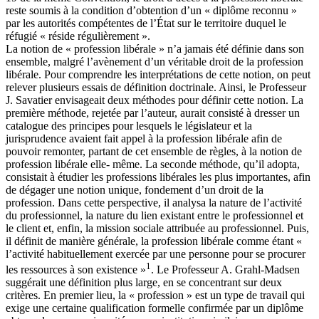
reste soumis à la condition d’obtention d’un « diplôme reconnu »
par les autorités compétentes de l’État sur le territoire duquel le
réfugié « réside régulièrement ».
La notion de « profession libérale » n’a jamais été définie dans son
ensemble, malgré l’avènement d’un véritable droit de la profession
libérale. Pour comprendre les interprétations de cette notion, on peut
relever plusieurs essais de définition doctrinale. Ainsi, le Professeur
J. Savatier envisageait deux méthodes pour définir cette notion. La
première méthode, rejetée par l’auteur, aurait consisté à dresser un
catalogue des principes pour lesquels le législateur et la
jurisprudence avaient fait appel à la profession libérale afin de
pouvoir remonter, partant de cet ensemble de règles, à la notion de
profession libérale elle- même. La seconde méthode, qu’il adopta,
consistait à étudier les professions libérales les plus importantes, afin
de dégager une notion unique, fondement d’un droit de la
profession. Dans cette perspective, il analysa la nature de l’activité
du professionnel, la nature du lien existant entre le professionnel et
le client et, enfin, la mission sociale attribuée au professionnel. Puis,
il définit de manière générale, la profession libérale comme étant «
l’activité habituellement exercée par une personne pour se procurer
1
les ressources à son existence »
. Le Professeur A. Grahl-Madsen
suggérait une définition plus large, en se concentrant sur deux
critères. En premier lieu, la « profession » est un type de travail qui
exige une certaine qualification formelle confirmée par un diplôme