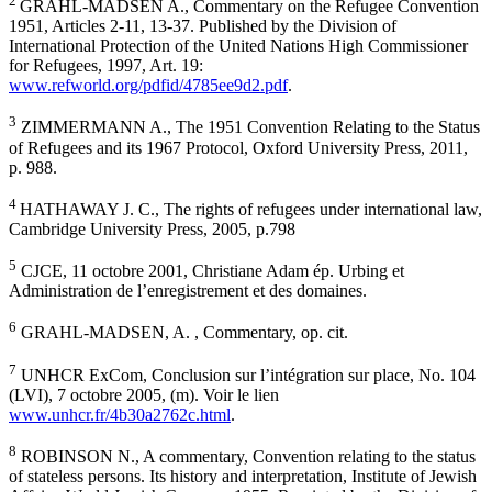
2
GRAHL-MADSEN A., Commentary on the Refugee Convention
1951, Articles 2-11, 13-37. Published by the Division of
International Protection of the United Nations High Commissioner
for Refugees, 1997, Art. 19:
www.refworld.org/pdfid/4785ee9d2.pdf
.
3
ZIMMERMANN A., The 1951 Convention Relating to the Status
of Refugees and its 1967 Protocol, Oxford University Press, 2011,
p. 988.
4
HATHAWAY J. C., The rights of refugees under international law,
Cambridge University Press, 2005, p.798
5
CJCE, 11 octobre 2001, Christiane Adam ép. Urbing et
Administration de l’enregistrement et des domaines.
6
GRAHL-MADSEN, A. , Commentary, op. cit.
7
UNHCR ExCom, Conclusion sur l’intégration sur place, No. 104
(LVI), 7 octobre 2005, (m). Voir le lien
www.unhcr.fr/4b30a2762c.html
.
8
ROBINSON N., A commentary, Convention relating to the status
of stateless persons. Its history and interpretation, Institute of Jewish