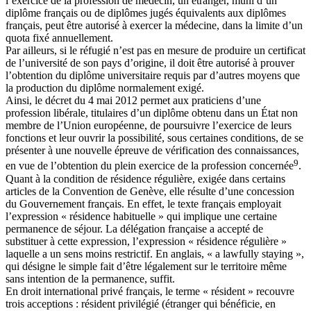
l’exercice de la profession de médecin, un étranger, muni d’un
diplôme français ou de diplômes jugés équivalents aux diplômes
français, peut être autorisé à exercer la médecine, dans la limite d’un
quota fixé annuellement.
Par ailleurs, si le réfugié n’est pas en mesure de produire un certificat
de l’université de son pays d’origine, il doit être autorisé à prouver
l’obtention du diplôme universitaire requis par d’autres moyens que
la production du diplôme normalement exigé.
Ainsi, le décret du 4 mai 2012 permet aux praticiens d’une
profession libérale, titulaires d’un diplôme obtenu dans un État non
membre de l’Union européenne, de poursuivre l’exercice de leurs
fonctions et leur ouvrir la possibilité, sous certaines conditions, de se
présenter à une nouvelle épreuve de vérification des connaissances,
9
en vue de l’obtention du plein exercice de la profession concernée
.
Quant à la condition de résidence régulière, exigée dans certains
articles de la Convention de Genève, elle résulte d’une concession
du Gouvernement français. En effet, le texte français employait
l’expression « résidence habituelle » qui implique une certaine
permanence de séjour. La délégation française a accepté de
substituer à cette expression, l’expression « résidence régulière »
laquelle a un sens moins restrictif. En anglais, « a lawfully staying »,
qui désigne le simple fait d’être légalement sur le territoire même
sans intention de la permanence, suffit.
En droit international privé français, le terme « résident » recouvre
trois acceptions : résident privilégié (étranger qui bénéficie, en