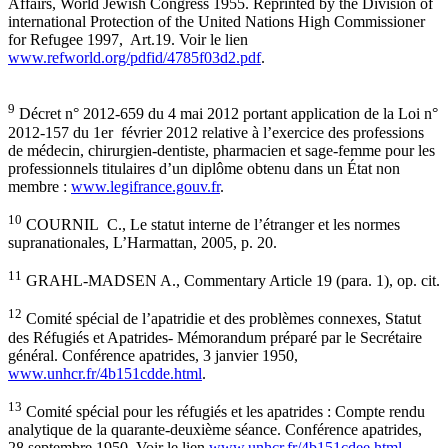
Affairs, World Jewish Congress 1955. Reprinted by the Division of
international Protection of the United Nations High Commissioner
for Refugee 1997, Art.19. Voir le lien
www.refworld.org/pdfid/4785f03d2.pdf
.
9
Décret n° 2012-659 du 4 mai 2012 portant application de la Loi n°
2012-157 du 1er février 2012 relative à l’exercice des professions
de médecin, chirurgien-dentiste, pharmacien et sage-femme pour les
professionnels titulaires d’un diplôme obtenu dans un État non
membre :
www.legifrance.gouv.fr
.
10
COURNIL C., Le statut interne de l’étranger et les normes
supranationales, L’Harmattan, 2005, p. 20.
11
GRAHL-MADSEN A., Commentary Article 19 (para. 1), op. cit.
12
Comité spécial de l’apatridie et des problèmes connexes, Statut
des Réfugiés et Apatrides- Mémorandum préparé par le Secrétaire
général. Conférence apatrides, 3 janvier 1950,
www.unhcr.fr/4b151cdde.html
.
13
Comité spécial pour les réfugiés et les apatrides : Compte rendu
analytique de la quarante-deuxième séance. Conférence apatrides,
28 septembre 1950. Voir le lien
www.unhcr.fr/4b151cdee.html
.