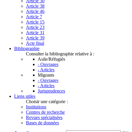
Article 30
Article 38
Article 46
Article 7
Article 15
Article 23
Article 31
Article 39
Acte final
Bibliographie
Consulter la bibliographie relative à :
Asile/Réfugiés
- Ouvrages
- Articles
Migrants
- Ouvrages
- Articles
Jurisprudences
Liens utiles
Choisir une catégorie :
Institutions
Centres de recherche
Revues spécialisées
Bases de données