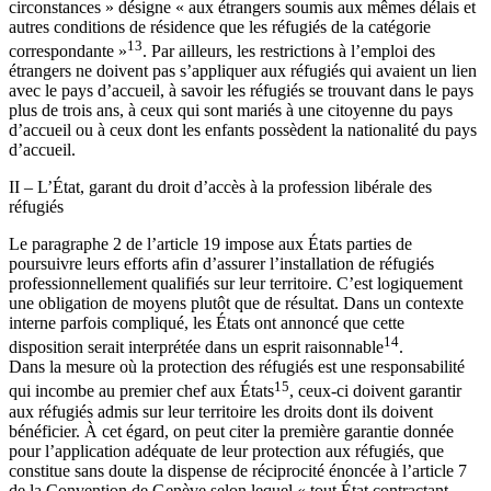
circonstances » désigne « aux étrangers soumis aux mêmes délais et
autres conditions de résidence que les réfugiés de la catégorie
13
correspondante »
. Par ailleurs, les restrictions à l’emploi des
étrangers ne doivent pas s’appliquer aux réfugiés qui avaient un lien
avec le pays d’accueil, à savoir les réfugiés se trouvant dans le pays
plus de trois ans, à ceux qui sont mariés à une citoyenne du pays
d’accueil ou à ceux dont les enfants possèdent la nationalité du pays
d’accueil.
II – L’État, garant du droit d’accès à la profession libérale des
réfugiés
Le paragraphe 2 de l’article 19 impose aux États parties de
poursuivre leurs efforts afin d’assurer l’installation de réfugiés
professionnellement qualifiés sur leur territoire. C’est logiquement
une obligation de moyens plutôt que de résultat. Dans un contexte
interne parfois compliqué, les États ont annoncé que cette
14
disposition serait interprétée dans un esprit raisonnable
.
Dans la mesure où la protection des réfugiés est une responsabilité
15
qui incombe au premier chef aux États
, ceux-ci doivent garantir
aux réfugiés admis sur leur territoire les droits dont ils doivent
bénéficier. À cet égard, on peut citer la première garantie donnée
pour l’application adéquate de leur protection aux réfugiés, que
constitue sans doute la dispense de réciprocité énoncée à l’article 7
de la Convention de Genève selon lequel « tout État contractant