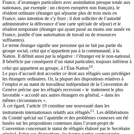
France, d’avantages particuliers avec assimilation presque totale aux
nationaux, par exemple : un citoyen européen non français), le
résident ordinaire (étranger qui séjourne plus de trois mois en
France, sans intention de s’y fixer ; il doit solliciter de l’autorité
administrative la délivrance d’une carte spéciale de séjour) et le
résident temporaire (étranger qui ayant passé au moins une année en
France, justifie d’une autorisation de travail ou de ressources
suffisantes).
Le terme étranger signifie une personne qui ne fait pas partie du
groupe social, celui qui n’appartient pas à la communauté, à la
Nation. Il définit aussi par la négative : l’étranger est le non-national.
Il bénéficie par conséquent d’un statut particulier, toujours inférieur à
10
celui qui appartient au groupe, à l’État-Nation
.
Le pays d’accueil doit accorder ce droit aux réfugiés sans privilégier
les étrangers ordinaires. Or, la plupart des dispositions relatives à
l’emploi et au statut de travailleur indépendant de la Convention de
Genève précise que les réfugiés recevront « le traitement le plus
favorable » accordé aux autres étrangers en général, « dans les
mêmes circonstances ».
À cet égard, l’article 19 constitue une nouveauté dans les
11
instruments internationaux relatifs aux réfugiés
. Les délibérations
du Comité spécial sur l’apatridie et des problèmes connexes ont été
basées sur les propositions contenues dans l’avant-projet de
Convention concernant le statut de réfugiés élaboré par le Secrétaire
général. Selon ces dispositions, les hautes parties contractantes