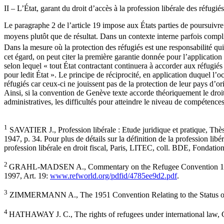
II – L’État, garant du droit d’accès à la profession libérale des réfugiés
Le paragraphe 2 de l’article 19 impose aux États parties de poursuivre l
moyens plutôt que de résultat. Dans un contexte interne parfois compliq
Dans la mesure où la protection des réfugiés est une responsabilité q
cet égard, on peut citer la première garantie donnée pour l’applicatio
selon lequel « tout État contractant continuera à accorder aux réfugiés 
pour ledit État ». Le principe de réciprocité, en application duquel l’oc
réfugiés car ceux-ci ne jouissent pas de la protection de leur pays d’or
Ainsi, si la convention de Genève texte accorde théoriquement le droit d
administratives, les difficultés pour atteindre le niveau de compétence
1
SAVATIER J., Profession libérale : Etude juridique et pratique, Thèse
1947, p. 34. Pour plus de détails sur la définition de la profession 
profession libérale en droit fiscal, Paris, LITEC, coll. BDE, Fondation 
2
GRAHL-MADSEN A., Commentary on the Refugee Convention 1951, Art
1997, Art. 19:
www.refworld.org/pdfid/4785ee9d2.pdf
.
3
ZIMMERMANN A., The 1951 Convention Relating to the Status of Re
4
HATHAWAY J. C., The rights of refugees under international law, 