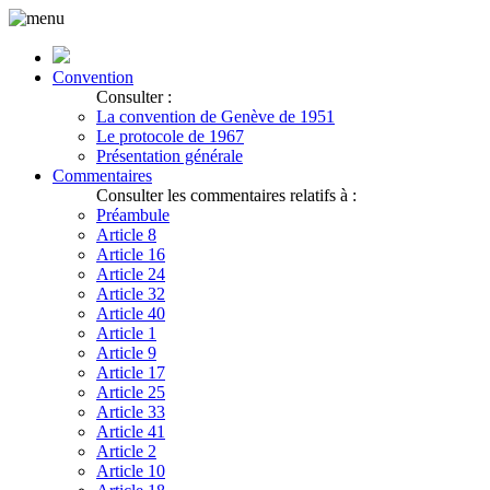
Convention
Consulter :
La convention de Genève de 1951
Le protocole de 1967
Présentation générale
Commentaires
Consulter les commentaires relatifs à :
Préambule
Article 8
Article 16
Article 24
Article 32
Article 40
Article 1
Article 9
Article 17
Article 25
Article 33
Article 41
Article 2
Article 10