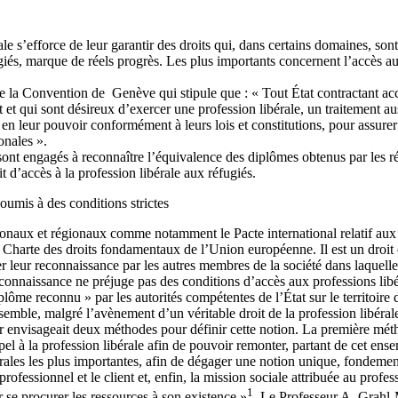
ale s’efforce de leur garantir des droits qui, dans certains domaines, s
iés, marque de réels progrès. Les plus importants concernent l’accès au 
 de la Convention de Genève qui stipule que : « Tout État contractant acco
t et qui sont désireux d’exercer une profession libérale, un traitement 
 en leur pouvoir conformément à leurs lois et constitutions, pour assurer l’i
onales ».
sont engagés à reconnaître l’équivalence des diplômes obtenus par les ré
t d’accès à la profession libérale aux réfugiés.
soumis à des conditions strictes
ionaux et régionaux comme notamment le Pacte international relatif aux d
harte des droits fondamentaux de l’Union européenne. Il est un droit es
 leur reconnaissance par les autres membres de la société dans laquelle ils
onnaissance ne préjuge pas des conditions d’accès aux professions libér
plôme reconnu » par les autorités compétentes de l’État sur le territoire 
semble, malgré l’avènement d’un véritable droit de la profession libéral
ier envisageait deux méthodes pour définir cette notion. La première méth
appel à la profession libérale afin de pouvoir remonter, partant de cet ens
érales les plus importantes, afin de dégager une notion unique, fondement
 professionnel et le client et, enfin, la mission sociale attribuée au profes
1
 se procurer les ressources à son existence »
. Le Professeur A. Grahl-