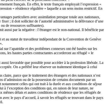
nement français. En effet, le texte français employait l’expression «
ression « résidence régulière » laquelle a un sens moins restrictif. En
’avantages particuliers avec assimilation presque totale aux nationaux,
xer ; il doit solliciter de l’autorité administrative la délivrance d’une
 ou de ressources suffisantes).
t aussi par la négative : l’étranger est le non-national. Il bénéficie par
ploi et au statut de travailleur indépendant de la Convention de Genève
».
al sur l’apatridie et des problèmes connexes ont été basées sur les
ons, les hautes parties contractantes accorderont au réfugié « le
t aussi favorable que possible pour accéder à la profession libérale. La
acceptée. On a préféré leur réserver un traitement identique à celui
 claire, parce que le traitement des étrangers et des nationaux n’est
ons d’admission ou de la possession de certains documents par un
notamment celles qui ont trait à la durée et aux conditions de séjour
lui à l’exception des conditions qui, en raison de leur nature, ne
x mêmes délais et autres conditions de résidence que les réfugiés de
en avec le pays d’accueil, à savoir les réfugiés se trouvant dans le pays
il.