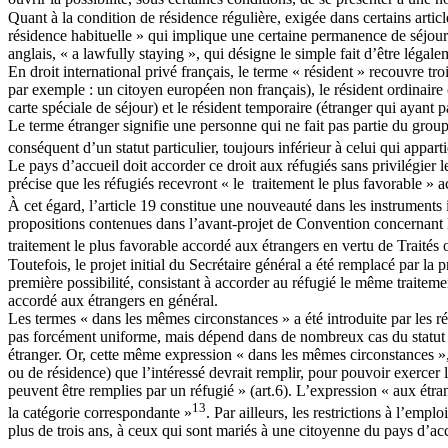
Quant à la condition de résidence régulière, exigée dans certains arti
résidence habituelle » qui implique une certaine permanence de séjour. 
anglais, « a lawfully staying », qui désigne le simple fait d’être légale
En droit international privé français, le terme « résident » recouvre tr
par exemple : un citoyen européen non français), le résident ordinaire (é
carte spéciale de séjour) et le résident temporaire (étranger qui ayant 
Le terme étranger signifie une personne qui ne fait pas partie du groupe 
conséquent d’un statut particulier, toujours inférieur à celui qui appart
Le pays d’accueil doit accorder ce droit aux réfugiés sans privilégier l
précise que les réfugiés recevront « le traitement le plus favorable »
À cet égard, l’article 19 constitue une nouveauté dans les instruments 
propositions contenues dans l’avant-projet de Convention concernant le 
traitement le plus favorable accordé aux étrangers en vertu de Traités
Toutefois, le projet initial du Secrétaire général a été remplacé par l
première possibilité, consistant à accorder au réfugié le même traitemen
accordé aux étrangers en général.
Les termes « dans les mêmes circonstances » a été introduite par les ré
pas forcément uniforme, mais dépend dans de nombreux cas du statut s
étranger. Or, cette même expression « dans les mêmes circonstances », 
ou de résidence) que l’intéressé devrait remplir, pour pouvoir exercer le
peuvent être remplies par un réfugié » (art.6). L’expression « aux ét
13
la catégorie correspondante »
. Par ailleurs, les restrictions à l’emp
plus de trois ans, à ceux qui sont mariés à une citoyenne du pays d’acc