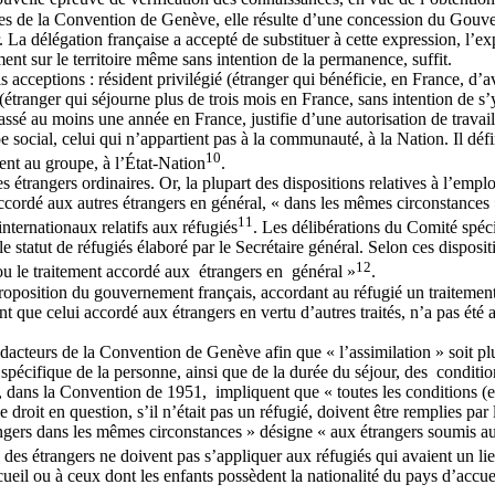
cles de la Convention de Genève, elle résulte d’une concession du Gouver
La délégation française a accepté de substituer à cette expression, l’exp
ment sur le territoire même sans intention de la permanence, suffit.
ois acceptions : résident privilégié (étranger qui bénéficie, en France, d
tranger qui séjourne plus de trois mois en France, sans intention de s’y fi
passé au moins une année en France, justifie d’une autorisation de travail
social, celui qui n’appartient pas à la communauté, à la Nation. Il défini
10
ient au groupe, à l’État-Nation
.
es étrangers ordinaires. Or, la plupart des dispositions relatives à l’em
 accordé aux autres étrangers en général, « dans les mêmes circonstances 
11
internationaux relatifs aux réfugiés
. Les délibérations du Comité spéci
statut de réfugiés élaboré par le Secrétaire général. Selon ces dispositi
12
 ou le traitement accordé aux étrangers en général »
.
a proposition du gouvernement français, accordant au réfugié un traitemen
t que celui accordé aux étrangers en vertu d’autres traités, n’a pas été 
dacteurs de la Convention de Genève afin que « l’assimilation » soit plus
pécifique de la personne, ainsi que de la durée du séjour, des conditi
dans la Convention de 1951, impliquent que « toutes les conditions (et 
 droit en question, s’il n’était pas un réfugié, doivent être remplies par 
rangers dans les mêmes circonstances » désigne « aux étrangers soumis au
loi des étrangers ne doivent pas s’appliquer aux réfugiés qui avaient un li
ueil ou à ceux dont les enfants possèdent la nationalité du pays d’accue