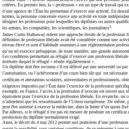
critères. En premier lieu, la « profession » est un type de travail qui 
d’une agence de l’État lui permettant d’exercer une activité. En deuxièm
termes, la personne concernée exerce une activité en toute indépendance
désigner les professions pour lesquelles les diplômes ou autres qualific
3
les artistes, les comptables, les scientifiques, les journalistes
.
James Curtis Hathaway retient une approche étroite de la profession libé
définition de profession libérale avait été considérée comme une activit
niveau élevé et sont d’habitude soumises à une réglementation profession
qu’un tel exercice présuppose, de toute manière, une grande autonomi
Les conditions permettant au réfugié d’exercer une profession libérale
territoire duquel le réfugié « réside régulièrement ».
Un diplôme doit être reconnu s’il est délivré par une université ou 
l’autorisation, ou l’achèvement d’un cours bien sûr qui est nécessaire
certificats et attestations scolaires, universitaires et professionnels, o
exigences imposées par l’État dans l’exercice de la profession spécifi
exemple, en France, l’accès à la profession d’avocats est ouvert aux r
équivalent pour l’exercice de la profession libérale. En revanche, un c
n’admettent que les ressortissants de l’Union européenne. De même, p
peut être autorisé à exercer la médecine, dans la limite d’un quota fix
Par ailleurs, si le réfugié n’est pas en mesure de produire un certificat
production du diplôme normalement exigé.
Ainsi, le décret du 4 mai 2012 permet aux praticiens d’une profession
ouvrir la possibilité, sous certaines conditions, de se présenter à une