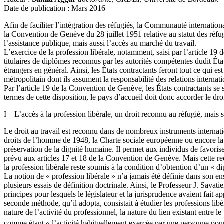
Date de publication : Mars 2016
Afin de faciliter l’intégration des réfugiés, la Communauté internation
la Convention de Genève du 28 juillet 1951 relative au statut des réfug
l’assistance publique, mais aussi l’accès au marché du travail.
L’exercice de la profession libérale, notamment, saisi par l’article 19
titulaires de diplômes reconnus par les autorités compétentes dudit Éta
étrangers en général. Ainsi, les États contractants feront tout ce qui est
métropolitain dont ils assument la responsabilité des relations internati
Par l’article 19 de la Convention de Genève, les États contractants se 
termes de cette disposition, le pays d’accueil doit donc accorder le droi
I – L’accès à la profession libérale, un droit reconnu au réfugié, mais 
Le droit au travail est reconnu dans de nombreux instruments internat
droits de l’homme de 1948, la Charte sociale européenne ou encore la C
préservation de la dignité humaine. Il permet aux individus de favoriser
prévu aux articles 17 et 18 de la Convention de Genève. Mais cette rec
la profession libérale reste soumis à la condition d’obtention d’un « di
La notion de « profession libérale » n’a jamais été définie dans son en
plusieurs essais de définition doctrinale. Ainsi, le Professeur J. Savat
principes pour lesquels le législateur et la jurisprudence avaient fait 
seconde méthode, qu’il adopta, consistait à étudier les professions lib
nature de l’activité du professionnel, la nature du lien existant entre le
comme étant « l’activité habituellement exercée par une personne pour