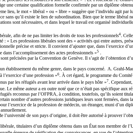
exige une certaine qualification formelle confirmée par un diplôme obtenu
e lieu, le mot « libéral » ou « libre » suggère que l’individu agit par lui
 sans qu’il existe le lien de subordination. Bien que le terme libéral n
ations sont nécessaires, et dans lequel le travail est organisé individuel
4
rale, afin de ne pas limiter les droits de tous les professionnels
. Cell
é : « Les professions libérales sont des « activités qui entre autres, pré
nelle précise et stricte. Il convient d’ajouter que, dans l’exercice d’un
5
e dans l’accomplissement des actes professionnels »
.
 sont précisées par la Convention de Genève. Il s’agit de l’obtention d’u
par un établissement du même genre, dans le pays concerné. A. Grahl-Ma
6
 à l’exercice d’une profession »
. À cet égard, le programme du Comité 
7
btenus par les réfugiés avant leur arrivée dans le pays hôte »
. Cependant,
que. Le même auteur a en outre noté que ce n’était pas spécifique aux ré
éfugiés reconnus par l’OFPRA, à condition, toutefois, qu’ils soient tit
ertain nombre d’autres professions juridiques leurs sont fermées, dans l
our l’exercice de la profession de médecin, un étranger, muni d’un dip
é annuellement.
 de l’université de son pays d’origine, il doit être autorisé à prouver l’
 libérale, titulaires d’un diplôme obtenu dans un État non membre de l’U
 nouvelle épreuve de vérification des connaissances, en vue de l’obtentio