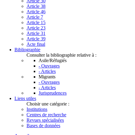
Article 30
Article 38
Article 46
Article 7
Article 15
Article 23
Article 31
Article 39
Acte final
Bibliographie
Consulter la bibliographie relative à :
Asile/Réfugiés
- Ouvrages
- Articles
Migrants
- Ouvrages
- Articles
Jurisprudences
Liens utiles
Choisir une catégorie :
Institutions
Centres de recherche
Revues spécialisées
Bases de données