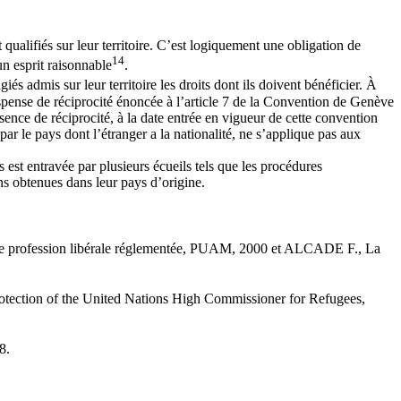
 qualifiés sur leur territoire. C’est logiquement une obligation de
14
un esprit raisonnable
.
giés admis sur leur territoire les droits dont ils doivent bénéficier. À
ispense de réciprocité énoncée à l’article 7 de la Convention de Genève
bsence de réciprocité, à la date entrée en vigueur de cette convention
 par le pays dont l’étranger a la nationalité, ne s’applique pas aux
s est entravée par plusieurs écueils tels que les procédures
ons obtenues dans leur pays d’origine.
 d’une profession libérale réglementée, PUAM, 2000 et ALCADE F., La
ection of the United Nations High Commissioner for Refugees,
8.