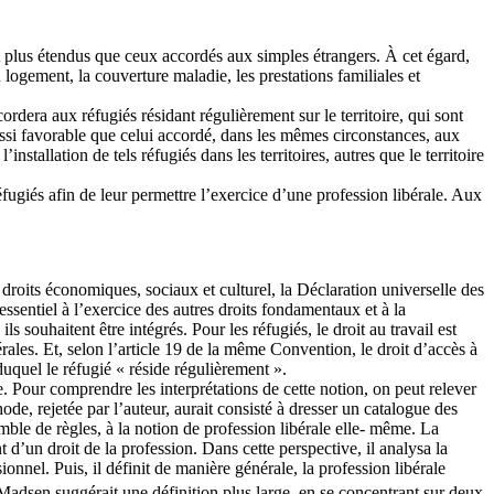
ont plus étendus que ceux accordés aux simples étrangers. À cet égard,
logement, la couverture maladie, les prestations familiales et
rdera aux réfugiés résidant régulièrement sur le territoire, qui sont
aussi favorable que celui accordé, dans les mêmes circonstances, aux
nstallation de tels réfugiés dans les territoires, autres que le territoire
fugiés afin de leur permettre l’exercice d’une profession libérale. Aux
roits économiques, sociaux et culturel, la Déclaration universelle des
sentiel à l’exercice des autres droits fondamentaux et à la
 souhaitent être intégrés. Pour les réfugiés, le droit au travail est
ales. Et, selon l’article 19 de la même Convention, le droit d’accès à
duquel le réfugié « réside régulièrement ».
e. Pour comprendre les interprétations de cette notion, on peut relever
ode, rejetée par l’auteur, aurait consisté à dresser un catalogue des
emble de règles, à la notion de profession libérale elle- même. La
 d’un droit de la profession. Dans cette perspective, il analysa la
sionnel. Puis, il définit de manière générale, la profession libérale
Madsen suggérait une définition plus large, en se concentrant sur deux