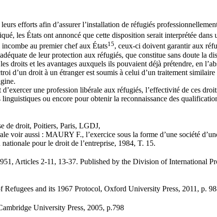
eurs efforts afin d’assurer l’installation de réfugiés professionnellement
ué, les États ont annoncé que cette disposition serait interprétée dans 
15
ui incombe au premier chef aux États
, ceux-ci doivent garantir aux réfu
n adéquate de leur protection aux réfugiés, que constitue sans doute la d
les droits et les avantages auxquels ils pouvaient déjà prétendre, en l’a
troi d’un droit à un étranger est soumis à celui d’un traitement similaire
igine.
’exercer une profession libérale aux réfugiés, l’effectivité de ces droit
s linguistiques ou encore pour obtenir la reconnaissance des qualificati
 de droit, Poitiers, Paris, LGDJ,
libérale voir aussi : MAURY F., l’exercice sous la forme d’une société
nationale pour le droit de l’entreprise, 1984, T. 15.
icles 2-11, 13-37. Published by the Division of International Prot
fugees and its 1967 Protocol, Oxford University Press, 2011, p. 98
Cambridge University Press, 2005, p.798