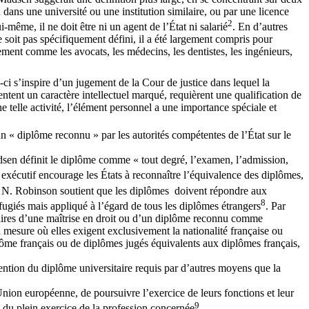
 dans une université ou une institution similaire, ou par une licence
2
-même, il ne doit être ni un agent de l’État ni salarié
. En d’autres
e soit pas spécifiquement défini, il a été largement compris pour
lement comme les avocats, les médecins, les dentistes, les ingénieurs,
e-ci s’inspire d’un jugement de la Cour de justice dans lequel la
sentent un caractère intellectuel marqué, requièrent une qualification de
e telle activité, l’élément personnel a une importance spéciale et
n « diplôme reconnu » par les autorités compétentes de l’État sur le
dsen définit le diplôme comme « tout degré, l’examen, l’admission,
exécutif encourage les États à reconnaître l’équivalence des diplômes,
 N. Robinson soutient que les diplômes doivent répondre aux
8
fugiés mais appliqué à l’égard de tous les diplômes étrangers
. Par
ulaires d’une maîtrise en droit ou d’un diplôme reconnu comme
a mesure où elles exigent exclusivement la nationalité française ou
lôme français ou de diplômes jugés équivalents aux diplômes français,
obtention du diplôme universitaire requis par d’autres moyens que la
nion européenne, de poursuivre l’exercice de leurs fonctions et leur
9
n du plein exercice de la profession concernée
.