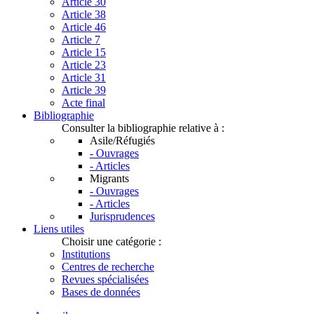
Article 30
Article 38
Article 46
Article 7
Article 15
Article 23
Article 31
Article 39
Acte final
Bibliographie
Consulter la bibliographie relative à :
Asile/Réfugiés
- Ouvrages
- Articles
Migrants
- Ouvrages
- Articles
Jurisprudences
Liens utiles
Choisir une catégorie :
Institutions
Centres de recherche
Revues spécialisées
Bases de données