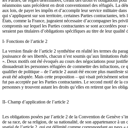
les Parties, de règles déterminées, créant des droits et obligations pour
néanmoins sans précédent en droit conventionnel des réfugiés. La déterm
aux lois, de payer les impôts et d’accomplir leur service militaire dans 
qui s’appliquent sur son territoire, certaines Parties contractantes, tel
États, comme la France, jugeaient nécessaire d’accompagner les privilè
compromis sur lequel les Parties contractantes se sont accordées pour co
seraient pas titulaires d’obligations spécifiques au titre de leur qualité 
I- Fonctions de l’article 2
La version finale de l’article 2 synthétise en réalité les termes du para
jouissance de ses libertés, chacun n’est soumis qu’aux limitations établ
». Deux motifs ont été évoqués au cours des négociations pour justifier
dissuaderait les personnes réfugiées de commettre des infractions, ce q
qualifier de politique – de l’article 2 aurait été encore plus manifeste
avait été adoptée. Mais cette proposition – qui visait précisément selo
fut pas acceptée par les Parties contractantes. Le second motif de la cod
personnes y trouvent autant les droits qu’elles en retirent que les oblig
II- Champ d’application de l’article 2
Les obligations posées par l’article 2 de la Convention de Genève s’imp
de sa race, de sa religion, de sa nationalité, de son appartenance à un
spatial de l’article 2, qui est délimité comme correspondant au pays « d