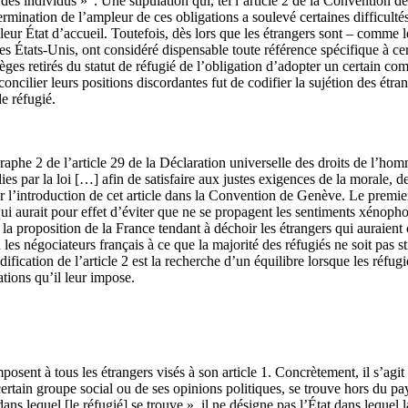
 des individus »
. Une stipulation qui, tel l’article 2 de la Convention 
ination de l’ampleur de ces obligations a soulevé certaines difficultés.
leur État d’accueil. Toutefois, dès lors que les étrangers sont – comme les
s les États-Unis, ont considéré dispensable toute référence spécifique à ce
ges retirés du statut de réfugié de l’obligation d’adopter un certain co
ncilier leurs positions discordantes fut de codifier la sujétion des étran
de réfugié.
graphe 2 de l’article 29 de la Déclaration universelle des droits de l’hom
ies par la loi […] afin de satisfaire aux justes exigences de la morale, 
 l’introduction de cet article dans la Convention de Genève. Le premier 
ui aurait pour effet d’éviter que ne se propagent les sentiments xénopho
 si la proposition de la France tendant à déchoir les étrangers qui auraie
n les négociateurs français à ce que la majorité des réfugiés ne soit pas
ification de l’article 2 est la recherche d’un équilibre lorsque les réfug
ations qu’il leur impose.
osent à tous les étrangers visés à son article 1. Concrètement, il s’agit
 certain groupe social ou de ses opinions politiques, se trouve hors du pa
ans lequel [le réfugié] se trouve », il ne désigne pas l’État dans lequel