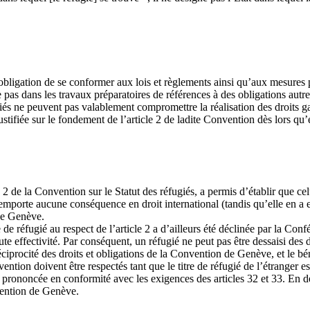
’obligation de se conformer aux lois et règlements ainsi qu’aux mesures
 pas dans les travaux préparatoires de références à des obligations autres 
ugiés ne peuvent pas valablement compromettre la réalisation des droits
ustifiée sur le fondement de l’article 2 de ladite Convention dès lors qu’el
 2 de la Convention sur le Statut des réfugiés, a permis d’établir que cel
emporte aucune conséquence en droit international (tandis qu’elle en a en
 de Genève.
 de réfugié au respect de l’article 2 a d’ailleurs été déclinée par la Con
ute effectivité. Par conséquent, un réfugié ne peut pas être dessaisi des 
 réciprocité des droits et obligations de la Convention de Genève, et le bé
vention doivent être respectés tant que le titre de réfugié de l’étranger es
prononcée en conformité avec les exigences des articles 32 et 33. En défi
vention de Genève.