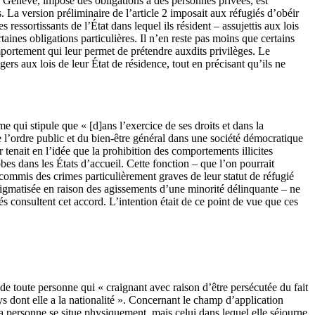
de Genève, impose des obligations à des personnes privées, est
 La version préliminaire de l’article 2 imposait aux réfugiés d’obéir
 ressortissants de l’État dans lequel ils résident – assujettis aux lois
rtaines obligations particulières. Il n’en reste pas moins que certains
mportement qui leur permet de prétendre auxdits privilèges. Le
gers aux lois de leur État de résidence, tout en précisant qu’ils ne
me qui stipule que « [d]ans l’exercice de ses droits et dans la
de l’ordre public et du bien-être général dans une société démocratique
tenait en l’idée que la prohibition des comportements illicites
bes dans les États d’accueil. Cette fonction – que l’on pourrait
nt commis des crimes particulièrement graves de leur statut de réfugié
 stigmatisée en raison des agissements d’une minorité délinquante – ne
iés consultent cet accord. L’intention était de ce point de vue que ces
 de toute personne qui « craignant avec raison d’être persécutée du fait
ys dont elle a la nationalité ». Concernant le champ d’application
 la personne se situe physiquement, mais celui dans lequel elle séjourne