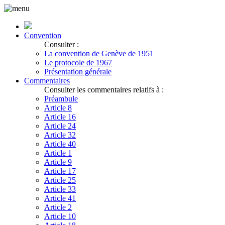
Convention
Consulter :
La convention de Genève de 1951
Le protocole de 1967
Présentation générale
Commentaires
Consulter les commentaires relatifs à :
Préambule
Article 8
Article 16
Article 24
Article 32
Article 40
Article 1
Article 9
Article 17
Article 25
Article 33
Article 41
Article 2
Article 10