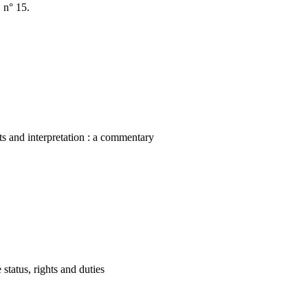
 n° 15.
nts and interpretation : a commentary
status, rights and duties