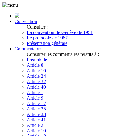
Convention
Consulter :
La convention de Genève de 1951
Le protocole de 1967
Présentation générale
Commentaires
Consulter les commentaires relatifs à :
Préambule
Article 8
Article 16
Article 24
Article 32
Article 40
Article 1
Article 9
Article 17
Article 25
Article 33
Article 41
Article 2
Article 10