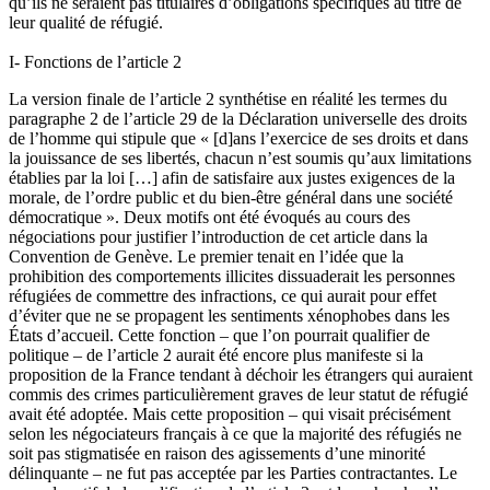
qu’ils ne seraient pas titulaires d’obligations spécifiques au titre de
leur qualité de réfugié.
I- Fonctions de l’article 2
La version finale de l’article 2 synthétise en réalité les termes du
paragraphe 2 de l’article 29 de la Déclaration universelle des droits
de l’homme qui stipule que « [d]ans l’exercice de ses droits et dans
la jouissance de ses libertés, chacun n’est soumis qu’aux limitations
établies par la loi […] afin de satisfaire aux justes exigences de la
morale, de l’ordre public et du bien-être général dans une société
démocratique ». Deux motifs ont été évoqués au cours des
négociations pour justifier l’introduction de cet article dans la
Convention de Genève. Le premier tenait en l’idée que la
prohibition des comportements illicites dissuaderait les personnes
réfugiées de commettre des infractions, ce qui aurait pour effet
d’éviter que ne se propagent les sentiments xénophobes dans les
États d’accueil. Cette fonction – que l’on pourrait qualifier de
politique – de l’article 2 aurait été encore plus manifeste si la
proposition de la France tendant à déchoir les étrangers qui auraient
commis des crimes particulièrement graves de leur statut de réfugié
avait été adoptée. Mais cette proposition – qui visait précisément
selon les négociateurs français à ce que la majorité des réfugiés ne
soit pas stigmatisée en raison des agissements d’une minorité
délinquante – ne fut pas acceptée par les Parties contractantes. Le