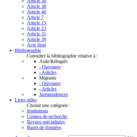
Article 30
Article 38
Article 46
Article 7
Article 15
Article 23
Article 31
Article 39
Acte final
Bibliographie
Consulter la bibliographie relative à :
Asile/Réfugiés
- Ouvrages
- Articles
Migrants
- Ouvrages
- Articles
Jurisprudences
Liens utiles
Choisir une catégorie :
Institutions
Centres de recherche
Revues spécialisées
Bases de données