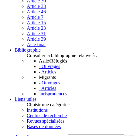
Article 30
Article 38
Article 46
Article 7
Article 15
Article 23
Article 31
Article 39
Acte final
Bibliographie
Consulter la bibliographie relative à :
Asile/Réfugiés
- Ouvrages
- Articles
Migrants
- Ouvrages
- Articles
Jurisprudences
Liens utiles
Choisir une catégorie :
Institutions
Centres de recherche
Revues spécialisées
Bases de données