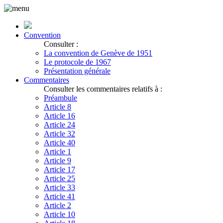
Convention
Consulter :
La convention de Genève de 1951
Le protocole de 1967
Présentation générale
Commentaires
Consulter les commentaires relatifs à :
Préambule
Article 8
Article 16
Article 24
Article 32
Article 40
Article 1
Article 9
Article 17
Article 25
Article 33
Article 41
Article 2
Article 10