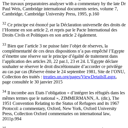
The travaux preparatoires analyser with a commentary by the late Dr
Paul Weis, Cambridge international documents series, volume 7,
Cambridge, Cambridge University Press, 1995, p.160
32
Ce principe est énoncé par la Déclaration universelle des droits de
l’Homme en son article 2, et repris par le Pacte International des
Droits Civils et Politiques en son article 2 également.
33
Bien que l’article 3 ne puisse faire l’objet de réserves, la
complémentarité de ces deux dispositions n’a pas empêché l’Egypte
d’émettre une réserve sur le principe d’égalité de traitement dans
l’application des articles 20, 22 par.1, 23 et 24. L’Egypte déclare
souhaiter se réserver le droit discrétionnaire d’accorder ce privilège
au cas par cas (Réserve émise le 24 septembre 1981, Site de l’ONU,
Collection des traités :
treaties.un.org/pages/ViewDetailsII.aspx
,
page consultée le 30 janvier 2015
34
Il incombe aux Etats l’obligation « d’intégrer les réfugiés dans les
mêmes termes que le national », ZIMMERMANN, A. (dir.), The
1951 Convention Relating to the Status of Refugees and its 1967
Protocol: a commentary, Oxford, New York, Oxford University
Press, Collection Oxford commentaries on international law,
2011p.994