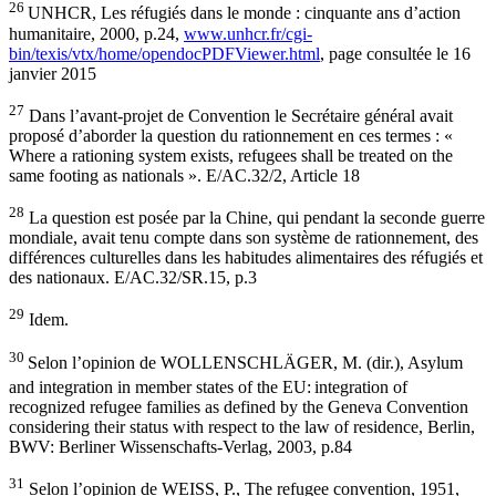
26
UNHCR, Les réfugiés dans le monde : cinquante ans d’action
humanitaire, 2000, p.24,
www.unhcr.fr/cgi-
bin/texis/vtx/home/opendocPDFViewer.html
, page consultée le 16
janvier 2015
27
Dans l’avant-projet de Convention le Secrétaire général avait
proposé d’aborder la question du rationnement en ces termes : «
Where a rationing system exists, refugees shall be treated on the
same footing as nationals ». E/AC.32/2, Article 18
28
La question est posée par la Chine, qui pendant la seconde guerre
mondiale, avait tenu compte dans son système de rationnement, des
différences culturelles dans les habitudes alimentaires des réfugiés et
des nationaux. E/AC.32/SR.15, p.3
29
Idem.
30
Selon l’opinion de WOLLENSCHLÄGER, M. (dir.), Asylum
and integration in member states of the EU:
integration of
recognized refugee families as defined by the Geneva Convention
considering their status with respect to the law of residence, Berlin,
BWV: Berliner Wissenschafts-Verlag, 2003, p.84
31
Selon l’opinion de WEISS, P., The refugee convention, 1951,