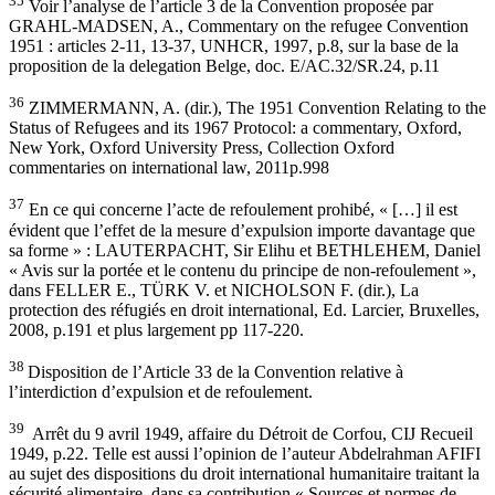
35
Voir l’analyse de l’article 3 de la Convention proposée par
GRAHL-MADSEN, A., Commentary on the refugee Convention
1951 : articles 2-11, 13-37, UNHCR, 1997, p.8, sur la base de la
proposition de la delegation Belge, doc. E/AC.32/SR.24, p.11
36
ZIMMERMANN, A. (dir.), The 1951 Convention Relating to the
Status of Refugees and its 1967 Protocol: a commentary, Oxford,
New York, Oxford University Press, Collection Oxford
commentaries on international law, 2011p.998
37
En ce qui concerne l’acte de refoulement prohibé, « […] il est
évident que l’effet de la mesure d’expulsion importe davantage que
sa forme » : LAUTERPACHT, Sir Elihu et BETHLEHEM, Daniel
« Avis sur la portée et le contenu du principe de non-refoulement »,
dans FELLER E., TÜRK V. et NICHOLSON F. (dir.), La
protection des réfugiés en droit international, Ed. Larcier, Bruxelles,
2008, p.191 et plus largement pp 117-220.
38
Disposition de l’Article 33 de la Convention relative à
l’interdiction d’expulsion et de refoulement.
39
Arrêt du 9 avril 1949, affaire du Détroit de Corfou, CIJ Recueil
1949, p.22. Telle est aussi l’opinion de l’auteur Abdelrahman AFIFI
au sujet des dispositions du droit international humanitaire traitant la
sécurité alimentaire, dans sa contribution « Sources et normes de