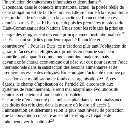
19
l’interdiction de traitements inhumains et dégradants
.
Cependant, dans le contexte international actuel, la portée réelle de
cette obligation est de fait très limitée. Elle se heurte à la disponibilité
des produits de nécessité et à la capacité de financement de ces
denrées par les Etats. Et bien que depuis les premières missions du
Haut-Commissariat des Nations Unies pour les réfugiés la prise en
20
charge des réfugiés soit devenue principalement institutionnalisée
,
les Etats sont sollicités pour leur capacité financière et
21
contributive
. Pour les Etats, ce n’est donc plus tant l’obligation de
garantir l’accès des réfugiés aux produits en pénurie sous leur
contrôle qui apparaît comme une contrainte majeure, mais
davantage la charge économique qui pèse sur eux pour assurer l’aide
internationale dans la satisfaction des besoins alimentaires et de
première nécessité des réfugiés. En témoigne l’actualité marquée par
22
les actions de mobilisation de fonds des organisations
. A ces
égards, le champ d’application de l’article 20, circonscrit aux
systèmes de rationnement, le rend mal adapté aux évolutions du
contexte, et le teinte d’une couleur obsolète.
Cet article n’en demeure pas moins capital dans la reconnaissance
des droits des réfugiés, dans la mesure où le droit d’accès à
l’alimentation est déterminé selon le plus haut niveau de protection
que la convention consacre au statut de réfugié : l’égalité de
23
traitement avec le national
.