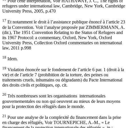
Pour cette interprétation, Voir HATHAWAY, J. C., The rights of
refugees under international law, Cambridge, New York, Cambridge
University Press, 2005, p.470
17
Et notamment le droit à l’assistance publique énoncé à l’article 23
de la Convention. Voir l’analyse proposée par ZIMMERMANN, A.
(dir.), The 1951 Convention Relating to the Status of Refugees and
its 1967 Protocol: a commentary, Oxford, New York, Oxford
University Press, Collection Oxford commentaries on international
law, 2011 p.998
18
Idem.
19
Violation énoncée sur le fondement de l’article 6 par. 1 (droit à la
vie) et de l’article 7 (prohibition de la torture, des peines ou
traitements cruels, inhumains ou dégradants) du Pacte International
des droits civils et politiques, op. cit.
20
Très nombreuses sont les organisations internationales
gouvernementales ou non qui oeuvrent au mieux de leurs moyens
pour la protection des réfugiés dans le monde.
21
Pour une analyse de la complexité du financement dans la prise
en charge des réfugiés, Voir TOURNEPICHE, A.-M., « Le
financement de la protection internationale des réfugiés », in :