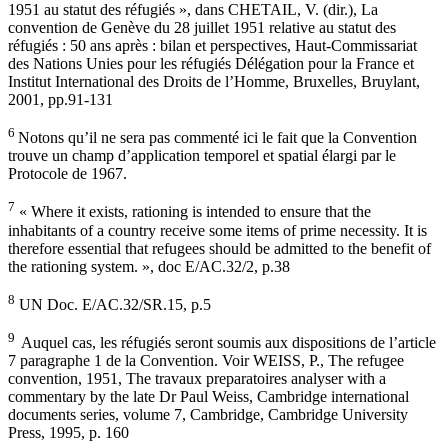
1951 au statut des réfugiés », dans CHETAIL, V. (dir.), La
convention de Genève du 28 juillet 1951 relative au statut des
réfugiés : 50 ans après : bilan et perspectives, Haut-Commissariat
des Nations Unies pour les réfugiés Délégation pour la France et
Institut International des Droits de l’Homme, Bruxelles, Bruylant,
2001, pp.91-131
6
Notons qu’il ne sera pas commenté ici le fait que la Convention
trouve un champ d’application temporel et spatial élargi par le
Protocole de 1967.
7
« Where it exists, rationing is intended to ensure that the
inhabitants of a country receive some items of prime necessity. It is
therefore essential that refugees should be admitted to the benefit of
the rationing system. », doc E/AC.32/2, p.38
8
UN Doc. E/AC.32/SR.15, p.5
9
Auquel cas, les réfugiés seront soumis aux dispositions de l’article
7 paragraphe 1 de la Convention. Voir WEISS, P., The refugee
convention, 1951, The travaux preparatoires analyser with a
commentary by the late Dr Paul Weiss, Cambridge international
documents series, volume 7, Cambridge, Cambridge University
Press, 1995, p. 160