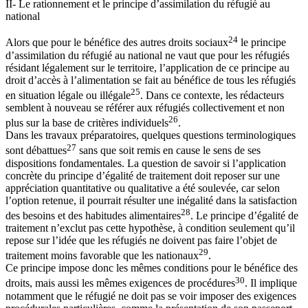
II- Le rationnement et le principe d’assimilation du réfugié au
national
24
Alors que pour le bénéfice des autres droits sociaux
le principe
d’assimilation du réfugié au national ne vaut que pour les réfugiés
résidant légalement sur le territoire, l’application de ce principe au
droit d’accès à l’alimentation se fait au bénéfice de tous les réfugiés
25
en situation légale ou illégale
. Dans ce contexte, les rédacteurs
semblent à nouveau se référer aux réfugiés collectivement et non
26
plus sur la base de critères individuels
.
Dans les travaux préparatoires, quelques questions terminologiques
27
sont débattues
sans que soit remis en cause le sens de ses
dispositions fondamentales. La question de savoir si l’application
concrète du principe d’égalité de traitement doit reposer sur une
appréciation quantitative ou qualitative a été soulevée, car selon
l’option retenue, il pourrait résulter une inégalité dans la satisfaction
28
des besoins et des habitudes alimentaires
. Le principe d’égalité de
traitement n’exclut pas cette hypothèse, à condition seulement qu’il
repose sur l’idée que les réfugiés ne doivent pas faire l’objet de
29
traitement moins favorable que les nationaux
.
Ce principe impose donc les mêmes conditions pour le bénéfice des
30
droits, mais aussi les mêmes exigences de procédures
. Il implique
notamment que le réfugié ne doit pas se voir imposer des exigences