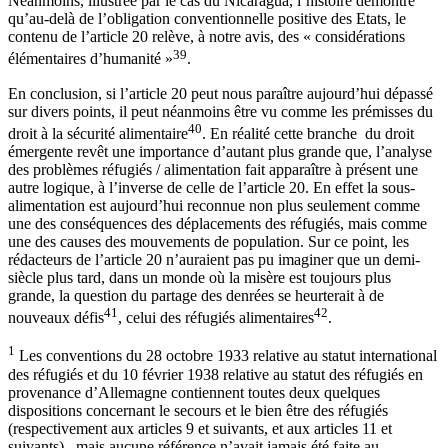
Néanmoins, illustrée par le cas du Nicaragua, l’histoire démontre
qu’au-delà de l’obligation conventionnelle positive des Etats, le
contenu de l’article 20 relève, à notre avis, des « considérations
39
élémentaires d’humanité »
.
En conclusion, si l’article 20 peut nous paraître aujourd’hui dépassé
sur divers points, il peut néanmoins être vu comme les prémisses du
40
droit à la sécurité alimentaire
. En réalité cette branche du droit
émergente revêt une importance d’autant plus grande que, l’analyse
des problèmes réfugiés / alimentation fait apparaître à présent une
autre logique, à l’inverse de celle de l’article 20. En effet la sous-
alimentation est aujourd’hui reconnue non plus seulement comme
une des conséquences des déplacements des réfugiés, mais comme
une des causes des mouvements de population. Sur ce point, les
rédacteurs de l’article 20 n’auraient pas pu imaginer que un demi-
siècle plus tard, dans un monde où la misère est toujours plus
grande, la question du partage des denrées se heurterait à de
41
42
nouveaux défis
, celui des réfugiés alimentaires
.
1
Les conventions du 28 octobre 1933 relative au statut international
des réfugiés et du 10 février 1938 relative au statut des réfugiés en
provenance d’Allemagne contiennent toutes deux quelques
dispositions concernant le secours et le bien être des réfugiés
(respectivement aux articles 9 et suivants, et aux articles 11 et
suivants) , mais aucune référence n’avait jamais été faite au