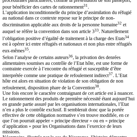
procédurales particulières, comme la présentation de son passeport,
31
pour bénéficier des cartes de rationnement
.
L’application inconditionnelle du principe d’assimilation du réfugié
au national dans ce contexte repose sur le principe de non-
32
discrimination applicable aux droits de la personne humaine
et
33
auquel se réfère la convention dans son article 3
. Naturellement
34
l’obligation positive d’égalité de traitement à la charge des Etats
est à opérer ici entre réfugiés et nationaux et non plus entre réfugiés
35
eux-mêmes
.
36
Selon l’analyse de certains auteurs
, la privation des denrées
alimentaires soumises au contrôle de l’Etat hôte, est une forme de
contrainte exercée à l’encontre du réfugié et susceptible d’être
37
interprétée comme une pratique de refoulement indirect
. L’Etat
hôte est alors en situation de violation de son obligation de non
38
refoulement, disposition phare de la Convention
.
Une fois encore le caractère contraignant de cet article est à nuancer.
Le rationnement des produits de première nécessité étant aujourd’hui
en grande partie assuré par les organisations internationales, l’Etat
n’en a plus le contrôle exclusif. Il semblerait donc que la portée
effective de cette obligation normative s’en trouve modifiée, en ce
que l’on pourrait appeler « principe directeur » ou en « principe
d’application » pour les Organisations dans l’exercice de leurs
missions.