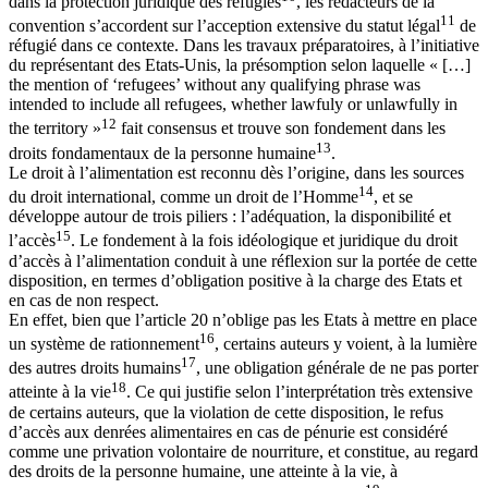
dans la protection juridique des réfugiés
, les rédacteurs de la
11
convention s’accordent sur l’acception extensive du statut légal
de
réfugié dans ce contexte. Dans les travaux préparatoires, à l’initiative
du représentant des Etats-Unis, la présomption selon laquelle « […]
the mention of ‘refugees’ without any qualifying phrase was
intended to include all refugees, whether lawfuly or unlawfully in
12
the territory »
fait consensus et trouve son fondement dans les
13
droits fondamentaux de la personne humaine
.
Le droit à l’alimentation est reconnu dès l’origine, dans les sources
14
du droit international, comme un droit de l’Homme
, et se
développe autour de trois piliers : l’adéquation, la disponibilité et
15
l’accès
. Le fondement à la fois idéologique et juridique du droit
d’accès à l’alimentation conduit à une réflexion sur la portée de cette
disposition, en termes d’obligation positive à la charge des Etats et
en cas de non respect.
En effet, bien que l’article 20 n’oblige pas les Etats à mettre en place
16
un système de rationnement
, certains auteurs y voient, à la lumière
17
des autres droits humains
, une obligation générale de ne pas porter
18
atteinte à la vie
. Ce qui justifie selon l’interprétation très extensive
de certains auteurs, que la violation de cette disposition, le refus
d’accès aux denrées alimentaires en cas de pénurie est considéré
comme une privation volontaire de nourriture, et constitue, au regard
des droits de la personne humaine, une atteinte à la vie, à