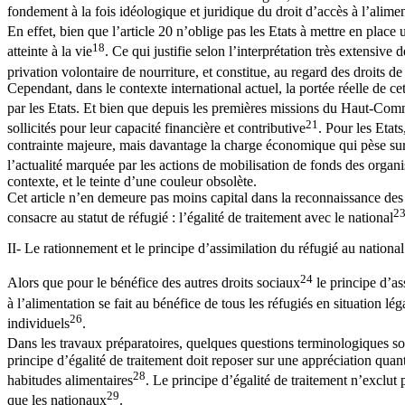
fondement à la fois idéologique et juridique du droit d’accès à l’alimen
En effet, bien que l’article 20 n’oblige pas les Etats à mettre en plac
18
atteinte à la vie
. Ce qui justifie selon l’interprétation très extensiv
privation volontaire de nourriture, et constitue, au regard des droits d
Cependant, dans le contexte international actuel, la portée réelle de cet
par les Etats. Et bien que depuis les premières missions du Haut-Commi
21
sollicités pour leur capacité financière et contributive
. Pour les Etat
contrainte majeure, mais davantage la charge économique qui pèse sur e
l’actualité marquée par les actions de mobilisation de fonds des organi
contexte, et le teinte d’une couleur obsolète.
Cet article n’en demeure pas moins capital dans la reconnaissance des d
2
consacre au statut de réfugié : l’égalité de traitement avec le national
II- Le rationnement et le principe d’assimilation du réfugié au national
24
Alors que pour le bénéfice des autres droits sociaux
le principe d’as
à l’alimentation se fait au bénéfice de tous les réfugiés en situation lég
26
individuels
.
Dans les travaux préparatoires, quelques questions terminologiques so
principe d’égalité de traitement doit reposer sur une appréciation quanti
28
habitudes alimentaires
. Le principe d’égalité de traitement n’exclut 
29
que les nationaux
.