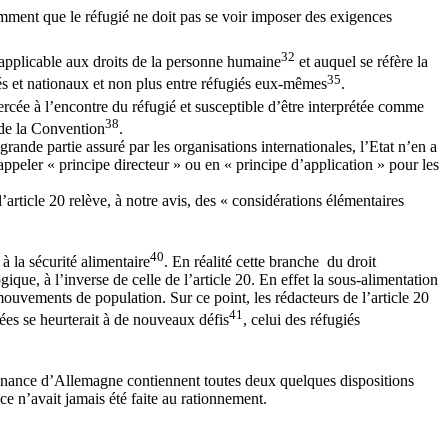
amment que le réfugié ne doit pas se voir imposer des exigences
32
 applicable aux droits de la personne humaine
et auquel se réfère la
35
iés et nationaux et non plus entre réfugiés eux-mêmes
.
ercée à l’encontre du réfugié et susceptible d’être interprétée comme
38
e de la Convention
.
rande partie assuré par les organisations internationales, l’Etat n’en a
 appeler « principe directeur » ou en « principe d’application » pour les
article 20 relève, à notre avis, des « considérations élémentaires
40
à la sécurité alimentaire
. En réalité cette branche du droit
que, à l’inverse de celle de l’article 20. En effet la sous-alimentation
ements de population. Sur ce point, les rédacteurs de l’article 20
41
ées se heurterait à de nouveaux défis
, celui des réfugiés
ovenance d’Allemagne contiennent toutes deux quelques dispositions
nce n’avait jamais été faite au rationnement.