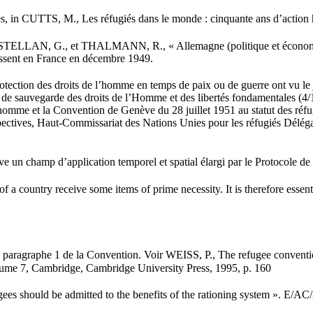
s, in CUTTS, M., Les réfugiés dans le monde : cinquante ans d’action 
ASTELLAN, G., et THALMANN, R., « Allemagne (politique et économi
essent en France en décembre 1949.
otection des droits de l’homme en temps de paix ou de guerre ont vu le j
de sauvegarde des droits de l’Homme et des libertés fondamentales (4/11
l’homme et la Convention de Genève du 28 juillet 1951 au statut des ré
perspectives, Haut-Commissariat des Nations Unies pour les réfugiés Délég
ve un champ d’application temporel et spatial élargi par le Protocole de
 of a country receive some items of prime necessity. It is therefore essent
e 7 paragraphe 1 de la Convention. Voir WEISS, P., The refugee conven
olume 7, Cambridge, Cambridge University Press, 1995, p. 160
efugees should be admitted to the benefits of the rationing system ». E/AC