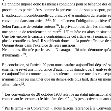
Ce principe impose donc les mêmes conditions pour le bénéfice des dr
procédurales particulières, comme la présentation de son passeport, po
L’application inconditionnelle du principe d’assimilation du réfugié a
33
convention dans son article 3
. Naturellement l’obligation positive d’
36
Selon l’analyse de certains auteurs
, la privation des denrées aliment
37
une pratique de refoulement indirect
. L’Etat hôte est alors en situa
Une fois encore le caractère contraignant de cet article est à nuancer. 
plus le contrôle exclusif. Il semblerait donc que la portée effective de
Organisations dans l’exercice de leurs missions.
Néanmoins, illustrée par le cas du Nicaragua, l’histoire démontre qu’au
39
d’humanité »
.
En conclusion, si l’article 20 peut nous paraître aujourd’hui dépassé s
émergente revêt une importance d’autant plus grande que, l’analyse des p
est aujourd’hui reconnue non plus seulement comme une des conséquen
n’auraient pas pu imaginer que un demi-siècle plus tard, dans un monde
42
alimentaires
.
1
Les conventions du 28 octobre 1933 relative au statut international 
concernant le secours et le bien être des réfugiés (respectivement aux ar
2
Par le terme « la Convention », nous faisons référence à la Conventio