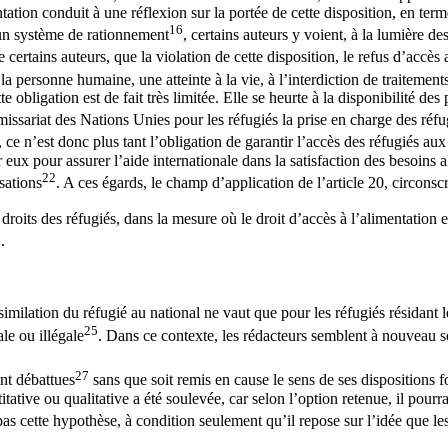
tation conduit à une réflexion sur la portée de cette disposition, en term
16
e un système de rationnement
, certains auteurs y voient, à la lumière de
e de certains auteurs, que la violation de cette disposition, le refus d’a
e la personne humaine, une atteinte à la vie, à l’interdiction de traiteme
te obligation est de fait très limitée. Elle se heurte à la disponibilité de
ssariat des Nations Unies pour les réfugiés la prise en charge des réfug
s, ce n’est donc plus tant l’obligation de garantir l’accès des réfugiés 
ux pour assurer l’aide internationale dans la satisfaction des besoins a
22
sations
. A ces égards, le champ d’application de l’article 20, circons
roits des réfugiés, dans la mesure où le droit d’accès à l’alimentation 
3
.
similation du réfugié au national ne vaut que pour les réfugiés résidant lé
25
ale ou illégale
. Dans ce contexte, les rédacteurs semblent à nouveau se
27
nt débattues
sans que soit remis en cause le sens de ses dispositions 
tative ou qualitative a été soulevée, car selon l’option retenue, il pourrai
pas cette hypothèse, à condition seulement qu’il repose sur l’idée que le