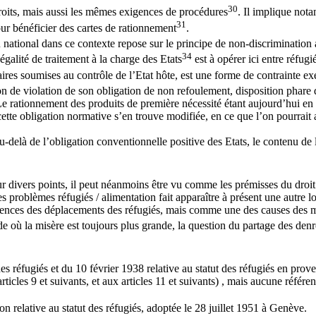
30
oits, mais aussi les mêmes exigences de procédures
. Il implique not
31
ur bénéficier des cartes de rationnement
.
u national dans ce contexte repose sur le principe de non-discrimination
34
égalité de traitement à la charge des Etats
est à opérer ici entre réfug
aires soumises au contrôle de l’Etat hôte, est une forme de contrainte ex
tion de violation de son obligation de non refoulement, disposition phar
Le rationnement des produits de première nécessité étant aujourd’hui en g
 cette obligation normative s’en trouve modifiée, en ce que l’on pourrait
-delà de l’obligation conventionnelle positive des Etats, le contenu de l’
ur divers points, il peut néanmoins être vu comme les prémisses du droit 
roblèmes réfugiés / alimentation fait apparaître à présent une autre logi
ces des déplacements des réfugiés, mais comme une des causes des mouv
 où la misère est toujours plus grande, la question du partage des denr
des réfugiés et du 10 février 1938 relative au statut des réfugiés en pr
ticles 9 et suivants, et aux articles 11 et suivants) , mais aucune référe
n relative au statut des réfugiés, adoptée le 28 juillet 1951 à Genève.