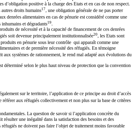
es d’obligation positive à la charge des Etats et en cas de non respect.
17
s autres droits humains
, une obligation générale de ne pas porter
ccès aux denrées alimentaires en cas de pénurie est considéré comme une
19
nts inhumains et dégradants
.
s produits de nécessité et à la capacité de financement de ces denrées
20
iés soit devenue principalement institutionnalisée
, les Etats sont
aux produits en pénurie sous leur contrôle qui apparaît comme une
limentaires et de première nécessité des réfugiés. En témoigne
crit aux systèmes de rationnement, le rend mal adapté aux évolutions du
est déterminé selon le plus haut niveau de protection que la convention
galement sur le territoire, l’application de ce principe au droit d’accès
 référer aux réfugiés collectivement et non plus sur la base de critères
fondamentales. La question de savoir si l’application concrète du
t résulter une inégalité dans la satisfaction des besoins et des
s réfugiés ne doivent pas faire l’objet de traitement moins favorable