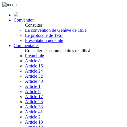
Convention
Consulter :
La convention de Genève de 1951
Le protocole de 1967
Présentation générale
Commentaires
Consulter les commentaires relatifs à :
Préambule
Article 8
Article 16
Article 24
Article 32
Article 40
Article 1
Article 9
Article 17
Article 25
Article 33
Article 41
Article 2
Article 10