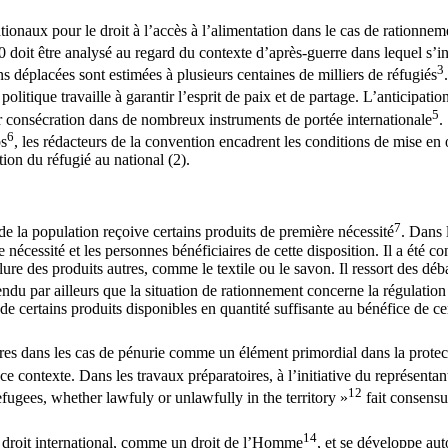
nationaux pour le droit à l’accès à l’alimentation dans le cas de rationnem
 20 doit être analysé au regard du contexte d’après-guerre dans lequel s’i
3
ns déplacées sont estimées à plusieurs centaines de milliers de réfugiés
politique travaille à garantir l’esprit de paix et de partage. L’anticipatio
5
r consécration dans de nombreux instruments de portée internationale
.
6
ps
, les rédacteurs de la convention encadrent les conditions de mise en
tion du réfugié au national (2).
7
e la population reçoive certains produits de première nécessité
. Dans 
ère nécessité et les personnes bénéficiaires de cette disposition. Il a é
lure des produits autres, comme le textile ou le savon. Il ressort des dé
endu par ailleurs que la situation de rationnement concerne la régulation
 de certains produits disponibles en quantité suffisante au bénéfice de c
ires dans les cas de pénurie comme un élément primordial dans la protec
ce contexte. Dans les travaux préparatoires, à l’initiative du représenta
12
efugees, whether lawfuly or unlawfully in the territory »
fait consensu
14
du droit international, comme un droit de l’Homme
, et se développe auto