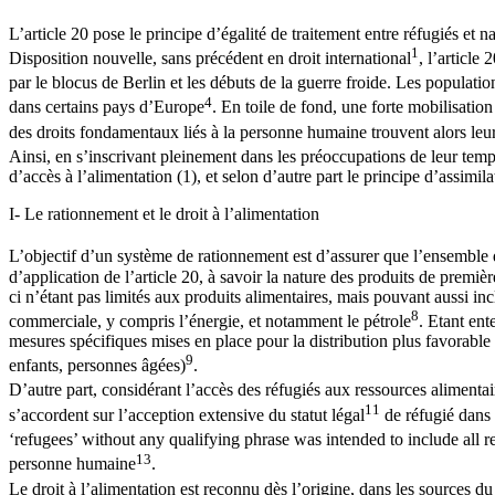
L’article 20 pose le principe d’égalité de traitement entre réfugiés et 
1
Disposition nouvelle, sans précédent en droit international
, l’article
par le blocus de Berlin et les débuts de la guerre froide. Les populatio
4
dans certains pays d’Europe
. En toile de fond, une forte mobilisation 
des droits fondamentaux liés à la personne humaine trouvent alors leu
Ainsi, en s’inscrivant pleinement dans les préoccupations de leur tem
d’accès à l’alimentation (1), et selon d’autre part le principe d’assimila
I- Le rationnement et le droit à l’alimentation
L’objectif d’un système de rationnement est d’assurer que l’ensemble d
d’application de l’article 20, à savoir la nature des produits de premi
ci n’étant pas limités aux produits alimentaires, mais pouvant aussi inc
8
commerciale, y compris l’énergie, et notamment le pétrole
. Etant ent
mesures spécifiques mises en place pour la distribution plus favorable
9
enfants, personnes âgées)
.
D’autre part, considérant l’accès des réfugiés aux ressources alimenta
11
s’accordent sur l’acception extensive du statut légal
de réfugié dans 
‘refugees’ without any qualifying phrase was intended to include all r
13
personne humaine
.
Le droit à l’alimentation est reconnu dès l’origine, dans les sources 