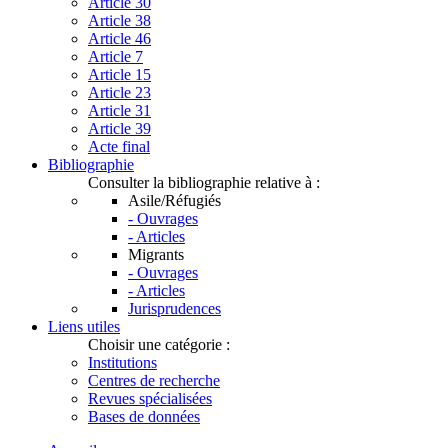
Article 30
Article 38
Article 46
Article 7
Article 15
Article 23
Article 31
Article 39
Acte final
Bibliographie
Consulter la bibliographie relative à :
Asile/Réfugiés
- Ouvrages
- Articles
Migrants
- Ouvrages
- Articles
Jurisprudences
Liens utiles
Choisir une catégorie :
Institutions
Centres de recherche
Revues spécialisées
Bases de données