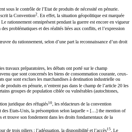
ent sous le contrôle de l’Etat de produits de nécessité en pénurie.
2
nscrit la Convention
. En effet, la situation géopolitique est marquée
. Le rationnement omniprésent pendant la guerre est encore en vigueur
n des problématiques et des réalités liées aux conflits, et l’expression
 œuvre du rationnement, selon d’une part la reconnaissance d’un droit
les travaux préparatoires, les débats ont porté sur le champ
té convenu que sont concernés les biens de consommation courante, ceux-
bats que sont exclues les marchandises à destination industrielle ou
 de produits en pénurie, n’entrent pas dans le champ de l’article 20 les
ertains groupes de population ciblée ou vulnérables (autochtones,
10
tion juridique des réfugiés
, les rédacteurs de la convention
nt des Etats-Unis, la présomption selon laquelle « […] the mention of
s et trouve son fondement dans les droits fondamentaux de la
15
ur de trois piliers : l’adéquation, la disponibilité et l’accès
. Le