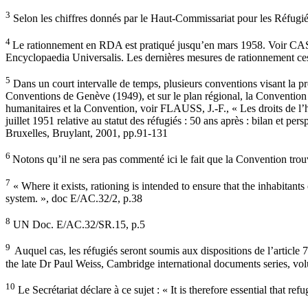
3
Selon les chiffres donnés par le Haut-Commissariat pour les Réfugié
4
Le rationnement en RDA est pratiqué jusqu’en mars 1958. Voir C
Encyclopaedia Universalis. Les dernières mesures de rationnement c
5
Dans un court intervalle de temps, plusieurs conventions visant la pr
Conventions de Genève (1949), et sur le plan régional, la Convention 
humanitaires et la Convention, voir FLAUSS, J.-F., « Les droits de 
juillet 1951 relative au statut des réfugiés : 50 ans après : bilan et 
Bruxelles, Bruylant, 2001, pp.91-131
6
Notons qu’il ne sera pas commenté ici le fait que la Convention trou
7
« Where it exists, rationing is intended to ensure that the inhabitants
system. », doc E/AC.32/2, p.38
8
UN Doc. E/AC.32/SR.15, p.5
9
Auquel cas, les réfugiés seront soumis aux dispositions de l’articl
the late Dr Paul Weiss, Cambridge international documents series, v
10
Le Secrétariat déclare à ce sujet : « It is therefore essential that r