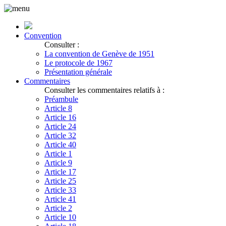
Convention
Consulter :
La convention de Genève de 1951
Le protocole de 1967
Présentation générale
Commentaires
Consulter les commentaires relatifs à :
Préambule
Article 8
Article 16
Article 24
Article 32
Article 40
Article 1
Article 9
Article 17
Article 25
Article 33
Article 41
Article 2
Article 10