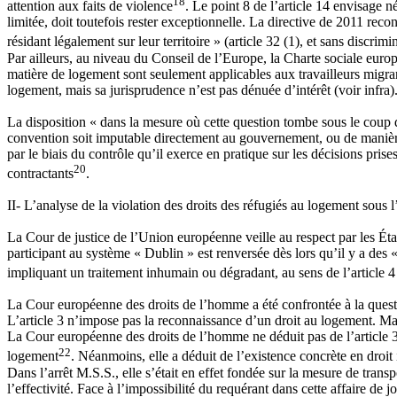
18
attention aux faits de violence
. Le point 8 de l’article 14 envisage n
limitée, doit toutefois rester exceptionnelle. La directive de 2011 reco
résidant légalement sur leur territoire » (article 32 (1), et sans discrimi
Par ailleurs, au niveau du Conseil de l’Europe, la Charte sociale europ
matière de logement sont seulement applicables aux travailleurs migra
logement, mais sa jurisprudence n’est pas dénuée d’intérêt (voir infra)
La disposition « dans la mesure où cette question tombe sous le coup de
convention soit imputable directement au gouvernement, ou de manière 
par le biais du contrôle qu’il exerce en pratique sur les décisions pris
20
contractants
.
II- L’analyse de la violation des droits des réfugiés au logement sous 
La Cour de justice de l’Union européenne veille au respect par les Éta
participant au système « Dublin » est renversée dès lors qu’il y a des
impliquant un traitement inhumain ou dégradant, au sens de l’article 4 
La Cour européenne des droits de l’homme a été confrontée à la ques
L’article 3 n’impose pas la reconnaissance d’un droit au logement. Mais s
La Cour européenne des droits de l’homme ne déduit pas de l’article 3 d
22
logement
. Néanmoins, elle a déduit de l’existence concrète en droit 
Dans l’arrêt M.S.S., elle s’était en effet fondée sur la mesure de trans
l’effectivité. Face à l’impossibilité du requérant dans cette affaire de 