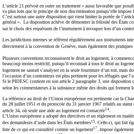
L’article 21 prévoit en outre un traitement « aussi favorable que poss
va plus loin que le principe de non discrimination puisqu’elle impose le
C’est surtout une autre disposition qui vient limiter la portée de l’arti
général ». La disposition achève de démontrer la frilosité des États c
sur le choix des requérants de l’instrument à invoquer lors d’un content
Les juridictions internes se réfèrent régulièrement aux instruments int
directement à la convention de Genève, mais également des pratiques
Plusieurs conventions reconnaissent le droit au logement, à commencer 
beaucoup moins restrictif, puisqu’il reconnait à tous le droit au logem
logement ne saurait s’analyser en la seule fourniture d’un toit, mais 
l’occasion d’un contentieux est plus pertinent pour les réfugiés que l
Si le PIDESC contient en son article 2 paragraphe 3, une disposition q
selon les commentateurs à la substance même des droits qui forment le
La référence au droit de l’Union européenne est pertinente car la Char
du 28 juillet 1951 et du protocole du 31 janvier 1967 relatifs au sta
14
article 34, où seule une aide au logement est consacrée
.
L’Union européenne a adopté des directives et un règlement en matière
15
des demandeurs d’asile dans les États membres
. Celle-ci, qui fait
17
liste de ce qui est considéré comme un logement
, impose également d