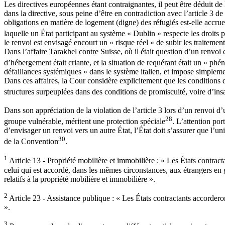
Les directives européennes étant contraignantes, il peut être déduit d
dans la directive, sous peine d’être en contradiction avec l’article 3
obligations en matière de logement (digne) des réfugiés est-elle accru
laquelle un État participant au système « Dublin » respecte les droits 
le renvoi est envisagé encourt un « risque réel » de subir les traitement
Dans l’affaire Tarakhel contre Suisse, où il était question d’un renvoi e
d’hébergement était criante, et la situation de requérant était un « p
défaillances systémiques » dans le système italien, et impose simpleme
Dans ces affaires, la Cour considère explicitement que les condition
structures surpeuplées dans des conditions de promiscuité, voire d’insa
Dans son appréciation de la violation de l’article 3 lors d’un renvoi d
28
groupe vulnérable, méritent une protection spéciale
. L’attention por
d’envisager un renvoi vers un autre État, l’État doit s’assurer que l’un
30
de la Convention
.
1
Article 13 - Propriété mobilière et immobilière : « Les États contract
celui qui est accordé, dans les mêmes circonstances, aux étrangers en gé
relatifs à la propriété mobilière et immobilière ».
2
Article 23 - Assistance publique : « Les États contractants accorderon
».
3