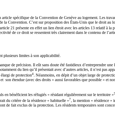
n article spécifique de la Convention de Genève au logement. Les travaux
13 de la Convention. C’est sur proposition des États-Unis que le droit au
icle 21 présente en effet un lien étroit avec les articles 13 relatif à la 
fectivité de ce droit se ressentent très clairement dans le contenu de l’arti
t plusieurs limites à son applicabilité.
nque de précision. Il eût sans doute été fastidieux d’entreprendre une li
n notamment du lien qu’il présentait avec d’autres articles, il n’est pas a
4
élargi de protection
. Néanmoins, en dépit d’un objet large de protection
») et son étendue (avec des droits « aussi favorables que possible » et 
ls en bénéficient les réfugiés « résidant régulièrement sur le territoire »
7
rait du critère de la résidence « habituelle »
, la mention « résidence » i
nt de fait exclus de la protection. Les résidents temporaires sont concer