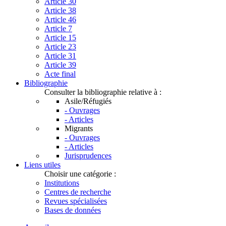
Article 30
Article 38
Article 46
Article 7
Article 15
Article 23
Article 31
Article 39
Acte final
Bibliographie
Consulter la bibliographie relative à :
Asile/Réfugiés
- Ouvrages
- Articles
Migrants
- Ouvrages
- Articles
Jurisprudences
Liens utiles
Choisir une catégorie :
Institutions
Centres de recherche
Revues spécialisées
Bases de données