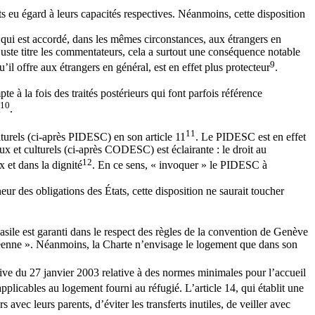
s eu égard à leurs capacités respectives. Néanmoins, cette disposition
lui qui est accordé, dans les mêmes circonstances, aux étrangers en
juste titre les commentateurs, cela a surtout une conséquence notable
9
’il offre aux étrangers en général, est en effet plus protecteur
.
 à la fois des traités postérieurs qui font parfois référence
10
.
11
lturels (ci-après PIDESC) en son article 11
. Le PIDESC est en effet
ux et culturels (ci-après CODESC) est éclairante : le droit au
12
 et dans la dignité
. En ce sens, « invoquer » le PIDESC à
r des obligations des États, cette disposition ne saurait toucher
asile est garanti dans le respect des règles de la convention de Genève
opéenne ». Néanmoins, la Charte n’envisage le logement que dans son
tive du 27 janvier 2003 relative à des normes minimales pour l’accueil
 applicables au logement fourni au réfugié. L’article 14, qui établit une
vec leurs parents, d’éviter les transferts inutiles, de veiller avec