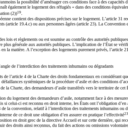
éanmoins la possibilité d’aménager ces conditions face à des capacités d’
nnaît également le logement des réfugiés « dans des conditions équivalente
19
nation (2))
.
éenne contient des dispositions précises sur le logement. L’article 31 re
nts (article 19.4.c) ou aux personnes âgées (article 23). La Convention
.
s lois et règlements ou est soumise au contrôle des autorités publiques 
plus générale aux autorités publiques. L’implication de l’État se vérifi
es en la matière. A l’exception des logements purement privés, l’article 
l’angle de l’interdiction des traitements inhumains ou dégradants
ts de l’article 4 de la Charte des droits fondamentaux en considérant q
 « défaillances systémiques de la procédure d’asile et des conditions d’
de la Charte, des demandeurs d’asile transférés vers le territoire de ce
tion du logement des demandeurs d’asile, notamment face à des mesure
i celui-ci est reconnu en droit interne, les États ont l’obligation d’en a
e la convention, relatif à l’interdiction des traitements inhumains ou dé
2
interne de ce droit une obligation d’en assurer en pratique l’effectivité
position en droit grec de la directive Accueil et sur cette dernière, qui r
jouir des droits ainsi reconnus, du fait des actions ou omissions volontair