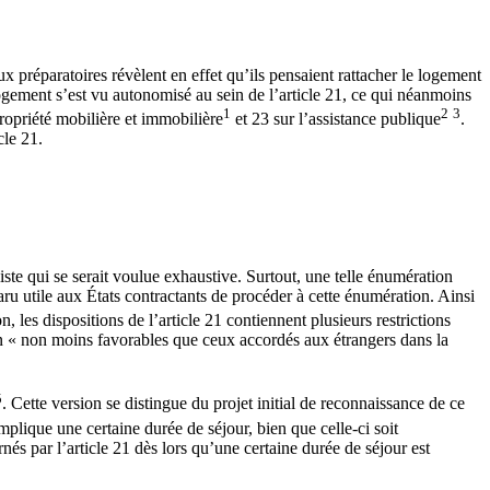
 préparatoires révèlent en effet qu’ils pensaient rattacher le logement
 logement s’est vu autonomisé au sein de l’article 21, ce qui néanmoins
1
2
3
propriété mobilière et immobilière
et 23 sur l’assistance publique
.
cle 21.
ste qui se serait voulue exhaustive. Surtout, une telle énumération
pparu utile aux États contractants de procéder à cette énumération. Ainsi
, les dispositions de l’article 21 contiennent plusieurs restrictions
non « non moins favorables que ceux accordés aux étrangers dans la
5
. Cette version se distingue du projet initial de reconnaissance de ce
mplique une certaine durée de séjour, bien que celle-ci soit
nés par l’article 21 dès lors qu’une certaine durée de séjour est