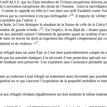
e l’arrêt M.S.S. que les États membres de l’Union européenne doivent ass
 de la Convention européenne des droits de l’homme. Ainsi la surveillan
e. Comme le rappelle en effet la Cour dans son arrêt Tarakhel contre Suis
24
prévus par la convention n’est pas irréfragable »
. Il importe de vérifie
s prohibés par l’article 3.
n Italie, la Cour distingue la situation de la Suisse de celle de la Grèce 
25
hénomène de grande échelle »
. En l’espèce, et en dépit de « doutes qua
nt aux autorités suisses l’obtention de garanties quant au système d’ac
s de mise en œuvre du droit au logement des réfugiés comprennent par 
27
lubrité et de violence »
.
’un réfugié dans un autre État, la Cour tient particulièrement compte du 
tée par les autorités étatiques à la nécessité d’une protection spéciale est
ité familiale sera préservée. Une expulsion sans l’assurance préalable que
ants accorderont à tout réfugié un traitement aussi favorable que possibl
néral en ce qui concerne l’acquisition de la propriété mobilière et immobi
t aux réfugiés résidant régulièrement sur leur territoire le même traitem