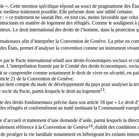
ible ». Cette mention spécifique répond au souci de pragmatisme des État
 meilleur traitement possible. Elle présente donc une utilité certaine.
cle : « ce traitement ne saurait être, en tout cas, moins favorable que ce
ontractants en matière de logement des réfugiés. Comme le soulignent à 
ieux. Le droit international des droits de l’homme, dans la protection qu
ernationaux afin d’interpréter la Convention de Genève. La prise en compte
 des États, permet d’analyser la convention comme un instrument vivant
par le Pacte international relatif aux droits économiques sociaux et cu
ent. L’interprétation fournie par le Comité des droits économiques, socia
doit se comprendre comme notamment le droit de vivre en sécurité, en paix
’article 21 de la Convention de Genève.
ui tient compte du stade de développement du pays pour analyser la teneu
13
 socle du Pacte, parmi lesquels le droit au logement
.
te des droits fondamentaux précise dans son article 18 que « Le droit d’
tut des réfugiés et conformément au traité instituant la Communauté eur
 d’accueil et traitement d’une demande d’asile, parmi lesquels la direc
16
 également référence à la Convention de Genève
, établit des conditions
e protéger la vie familiale notamment en hébergeant les enfants mineurs a