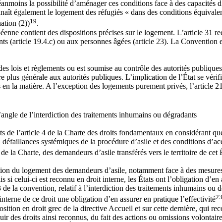
éanmoins la possibilité d’aménager ces conditions face à des capacités d’
nnaît également le logement des réfugiés « dans des conditions équivalente
19
nation (2))
.
éenne contient des dispositions précises sur le logement. L’article 31 re
nts (article 19.4.c) ou aux personnes âgées (article 23). La Convention
.
s lois et règlements ou est soumise au contrôle des autorités publiques 
plus générale aux autorités publiques. L’implication de l’État se vérifi
es en la matière. A l’exception des logements purement privés, l’article 
l’angle de l’interdiction des traitements inhumains ou dégradants
ts de l’article 4 de la Charte des droits fondamentaux en considérant q
 « défaillances systémiques de la procédure d’asile et des conditions d’
de la Charte, des demandeurs d’asile transférés vers le territoire de ce
tion du logement des demandeurs d’asile, notamment face à des mesure
i celui-ci est reconnu en droit interne, les États ont l’obligation d’en a
e la convention, relatif à l’interdiction des traitements inhumains ou dé
2
interne de ce droit une obligation d’en assurer en pratique l’effectivité
position en droit grec de la directive Accueil et sur cette dernière, qui r
jouir des droits ainsi reconnus, du fait des actions ou omissions volontair