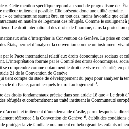
ible ». Cette mention spécifique répond au souci de pragmatisme des État
 meilleur traitement possible. Elle présente donc une utilité certaine.
cle : « ce traitement ne saurait être, en tout cas, moins favorable que ce
ontractants en matière de logement des réfugiés. Comme le soulignent à 
ieux. Le droit international des droits de l’homme, dans la protection qu
ernationaux afin d’interpréter la Convention de Genève. La prise en compte
 des États, permet d’analyser la convention comme un instrument vivant
par le Pacte international relatif aux droits économiques sociaux et cu
ent. L’interprétation fournie par le Comité des droits économiques, socia
doit se comprendre comme notamment le droit de vivre en sécurité, en paix
’article 21 de la Convention de Genève.
ui tient compte du stade de développement du pays pour analyser la teneu
13
 socle du Pacte, parmi lesquels le droit au logement
.
te des droits fondamentaux précise dans son article 18 que « Le droit d’
tut des réfugiés et conformément au traité instituant la Communauté eur
 d’accueil et traitement d’une demande d’asile, parmi lesquels la direc
16
 également référence à la Convention de Genève
, établit des conditions
e protéger la vie familiale notamment en hébergeant les enfants mineurs a