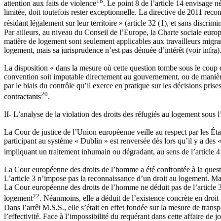
18
attention aux faits de violence
. Le point 8 de l’article 14 envisage n
limitée, doit toutefois rester exceptionnelle. La directive de 2011 reco
résidant légalement sur leur territoire » (article 32 (1), et sans discrimi
Par ailleurs, au niveau du Conseil de l’Europe, la Charte sociale europ
matière de logement sont seulement applicables aux travailleurs migra
logement, mais sa jurisprudence n’est pas dénuée d’intérêt (voir infra)
La disposition « dans la mesure où cette question tombe sous le coup de
convention soit imputable directement au gouvernement, ou de manière 
par le biais du contrôle qu’il exerce en pratique sur les décisions pris
20
contractants
.
II- L’analyse de la violation des droits des réfugiés au logement sous 
La Cour de justice de l’Union européenne veille au respect par les Éta
participant au système « Dublin » est renversée dès lors qu’il y a des
impliquant un traitement inhumain ou dégradant, au sens de l’article 4 
La Cour européenne des droits de l’homme a été confrontée à la ques
L’article 3 n’impose pas la reconnaissance d’un droit au logement. Mais s
La Cour européenne des droits de l’homme ne déduit pas de l’article 3 d
22
logement
. Néanmoins, elle a déduit de l’existence concrète en droit 
Dans l’arrêt M.S.S., elle s’était en effet fondée sur la mesure de trans
l’effectivité. Face à l’impossibilité du requérant dans cette affaire de 