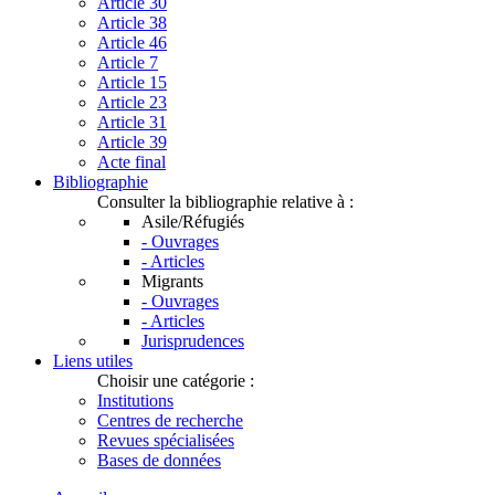
Article 30
Article 38
Article 46
Article 7
Article 15
Article 23
Article 31
Article 39
Acte final
Bibliographie
Consulter la bibliographie relative à :
Asile/Réfugiés
- Ouvrages
- Articles
Migrants
- Ouvrages
- Articles
Jurisprudences
Liens utiles
Choisir une catégorie :
Institutions
Centres de recherche
Revues spécialisées
Bases de données