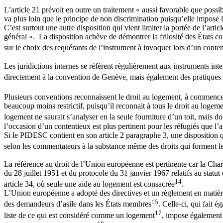
L’article 21 prévoit en outre un traitement « aussi favorable que poss
va plus loin que le principe de non discrimination puisqu’elle impose le
C’est surtout une autre disposition qui vient limiter la portée de l’arti
général ». La disposition achève de démontrer la frilosité des États c
sur le choix des requérants de l’instrument à invoquer lors d’un content
Les juridictions internes se réfèrent régulièrement aux instruments int
directement à la convention de Genève, mais également des pratiques
Plusieurs conventions reconnaissent le droit au logement, à commencer 
beaucoup moins restrictif, puisqu’il reconnait à tous le droit au logem
logement ne saurait s’analyser en la seule fourniture d’un toit, mais 
l’occasion d’un contentieux est plus pertinent pour les réfugiés que l
Si le PIDESC contient en son article 2 paragraphe 3, une disposition q
selon les commentateurs à la substance même des droits qui forment le
La référence au droit de l’Union européenne est pertinente car la Char
du 28 juillet 1951 et du protocole du 31 janvier 1967 relatifs au sta
14
article 34, où seule une aide au logement est consacrée
.
L’Union européenne a adopté des directives et un règlement en matière
15
des demandeurs d’asile dans les États membres
. Celle-ci, qui fait
17
liste de ce qui est considéré comme un logement
, impose également d