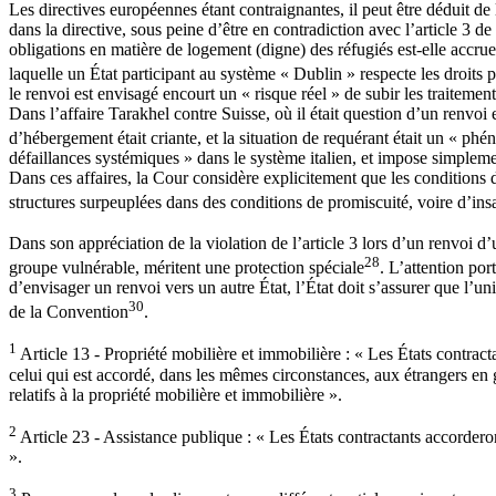
Les directives européennes étant contraignantes, il peut être déduit d
dans la directive, sous peine d’être en contradiction avec l’article 3
obligations en matière de logement (digne) des réfugiés est-elle accru
laquelle un État participant au système « Dublin » respecte les droits 
le renvoi est envisagé encourt un « risque réel » de subir les traitement
Dans l’affaire Tarakhel contre Suisse, où il était question d’un renvoi e
d’hébergement était criante, et la situation de requérant était un « p
défaillances systémiques » dans le système italien, et impose simpleme
Dans ces affaires, la Cour considère explicitement que les condition
structures surpeuplées dans des conditions de promiscuité, voire d’insa
Dans son appréciation de la violation de l’article 3 lors d’un renvoi d
28
groupe vulnérable, méritent une protection spéciale
. L’attention por
d’envisager un renvoi vers un autre État, l’État doit s’assurer que l’un
30
de la Convention
.
1
Article 13 - Propriété mobilière et immobilière : « Les États contract
celui qui est accordé, dans les mêmes circonstances, aux étrangers en gé
relatifs à la propriété mobilière et immobilière ».
2
Article 23 - Assistance publique : « Les États contractants accorderon
».
3