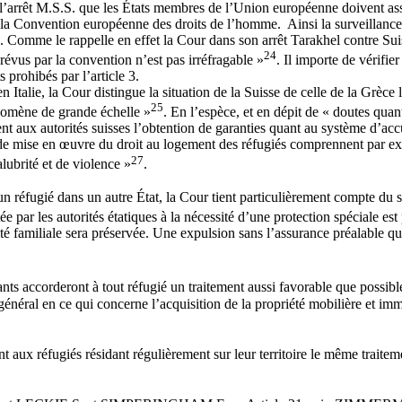
e l’arrêt M.S.S. que les États membres de l’Union européenne doivent ass
 de la Convention européenne des droits de l’homme. Ainsi la surveillan
e. Comme le rappelle en effet la Cour dans son arrêt Tarakhel contre Suis
24
prévus par la convention n’est pas irréfragable »
. Il importe de vérifie
s prohibés par l’article 3.
n Italie, la Cour distingue la situation de la Suisse de celle de la Grèce 
25
hénomène de grande échelle »
. En l’espèce, et en dépit de « doutes qua
nt aux autorités suisses l’obtention de garanties quant au système d’ac
s de mise en œuvre du droit au logement des réfugiés comprennent par 
27
lubrité et de violence »
.
’un réfugié dans un autre État, la Cour tient particulièrement compte du 
tée par les autorités étatiques à la nécessité d’une protection spéciale est
ité familiale sera préservée. Une expulsion sans l’assurance préalable que
ants accorderont à tout réfugié un traitement aussi favorable que possibl
néral en ce qui concerne l’acquisition de la propriété mobilière et immobi
t aux réfugiés résidant régulièrement sur leur territoire le même traitem