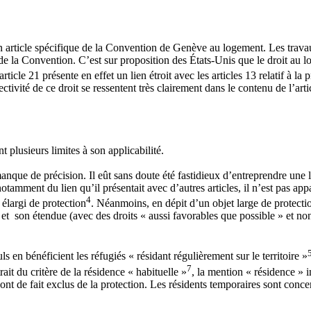
n article spécifique de la Convention de Genève au logement. Les travaux
13 de la Convention. C’est sur proposition des États-Unis que le droit au
icle 21 présente en effet un lien étroit avec les articles 13 relatif à la 
fectivité de ce droit se ressentent très clairement dans le contenu de l’arti
t plusieurs limites à son applicabilité.
nque de précision. Il eût sans doute été fastidieux d’entreprendre une li
n notamment du lien qu’il présentait avec d’autres articles, il n’est pas a
4
élargi de protection
. Néanmoins, en dépit d’un objet large de protection
») et son étendue (avec des droits « aussi favorables que possible » et 
ls en bénéficient les réfugiés « résidant régulièrement sur le territoire »
7
rait du critère de la résidence « habituelle »
, la mention « résidence » i
nt de fait exclus de la protection. Les résidents temporaires sont concer