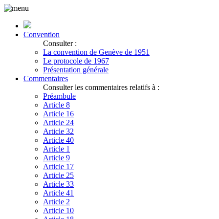
Convention
Consulter :
La convention de Genève de 1951
Le protocole de 1967
Présentation générale
Commentaires
Consulter les commentaires relatifs à :
Préambule
Article 8
Article 16
Article 24
Article 32
Article 40
Article 1
Article 9
Article 17
Article 25
Article 33
Article 41
Article 2
Article 10