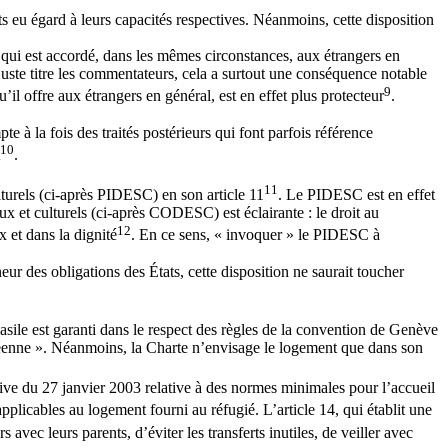
s eu égard à leurs capacités respectives. Néanmoins, cette disposition
lui qui est accordé, dans les mêmes circonstances, aux étrangers en
juste titre les commentateurs, cela a surtout une conséquence notable
9
’il offre aux étrangers en général, est en effet plus protecteur
.
 à la fois des traités postérieurs qui font parfois référence
10
.
11
lturels (ci-après PIDESC) en son article 11
. Le PIDESC est en effet
ux et culturels (ci-après CODESC) est éclairante : le droit au
12
 et dans la dignité
. En ce sens, « invoquer » le PIDESC à
r des obligations des États, cette disposition ne saurait toucher
asile est garanti dans le respect des règles de la convention de Genève
opéenne ». Néanmoins, la Charte n’envisage le logement que dans son
tive du 27 janvier 2003 relative à des normes minimales pour l’accueil
 applicables au logement fourni au réfugié. L’article 14, qui établit une
vec leurs parents, d’éviter les transferts inutiles, de veiller avec