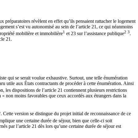
 préparatoires révèlent en effet qu’ils pensaient rattacher le logement
 logement s’est vu autonomisé au sein de l’article 21, ce qui néanmoins
1
2
3
propriété mobilière et immobilière
et 23 sur l’assistance publique
.
cle 21.
ste qui se serait voulue exhaustive. Surtout, une telle énumération
pparu utile aux États contractants de procéder à cette énumération. Ainsi
, les dispositions de l’article 21 contiennent plusieurs restrictions
non « non moins favorables que ceux accordés aux étrangers dans la
5
. Cette version se distingue du projet initial de reconnaissance de ce
mplique une certaine durée de séjour, bien que celle-ci soit
nés par l’article 21 dès lors qu’une certaine durée de séjour est