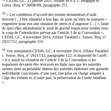
CEDH, GC, 21 janvier 2011, Affaire M.S.S. c. Belgique et
Grèce, Req. n° 30696/09, paragraphe 251.
29
« Les conditions d’accueil des enfants demandeurs d’asile
doivent […] être adaptées à leur âge, de sorte qu’elles ne puissent «
engendrer pour eux une situation de stress et d’angoisse […] », faute
de quoi elles atteindraient le seuil de gravité requis pour tomber sous
le coup de l’interdiction prévue par l’article 3 de la Convention »,
CEDH, GC, 4 novembre 2014, Affaire Tarakhel c. Suisse, Req. n°
29217/12, paragraphe 119.
30
Voir notamment CEDH, GC, 4 novembre 2014, Affaire Tarakhel
c. Suisse, Req. n° 29217/12, paragraphe 122, et dispositif de l’arrêt :
« Il y aurait eu violation de l’article 3 de la Convention si les
requérants devaient être renvoyés en Italie sans que les autorités
suisses aient au préalable obtenu des autorités italiennes une garantie
individuelle concernant, d’une part, une prise en charge adaptée à
l’âge des enfants et, d’autre part, la préservation de l’unité familiale
».