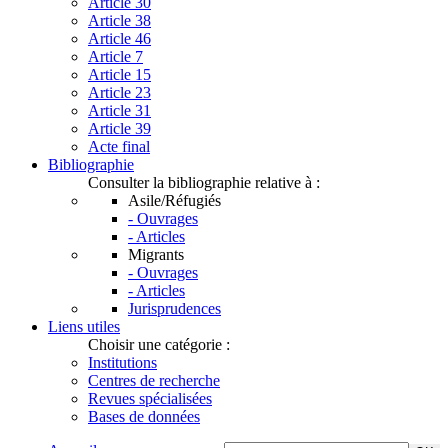
Article 30
Article 38
Article 46
Article 7
Article 15
Article 23
Article 31
Article 39
Acte final
Bibliographie
Consulter la bibliographie relative à :
Asile/Réfugiés
- Ouvrages
- Articles
Migrants
- Ouvrages
- Articles
Jurisprudences
Liens utiles
Choisir une catégorie :
Institutions
Centres de recherche
Revues spécialisées
Bases de données