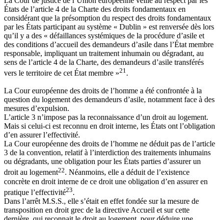
La Cour de justice de l’Union européenne veille au respect par les
États de l’article 4 de la Charte des droits fondamentaux en
considérant que la présomption du respect des droits fondamentaux
par les États participant au système « Dublin » est renversée dès lors
qu’il y a des « défaillances systémiques de la procédure d’asile et
des conditions d’accueil des demandeurs d’asile dans l’État membre
responsable, impliquant un traitement inhumain ou dégradant, au
sens de l’article 4 de la Charte, des demandeurs d’asile transférés
21
vers le territoire de cet État membre »
.
La Cour européenne des droits de l’homme a été confrontée à la
question du logement des demandeurs d’asile, notamment face à des
mesures d’expulsion.
L’article 3 n’impose pas la reconnaissance d’un droit au logement.
Mais si celui-ci est reconnu en droit interne, les États ont l’obligation
d’en assurer l’effectivité.
La Cour européenne des droits de l’homme ne déduit pas de l’article
3 de la convention, relatif à l’interdiction des traitements inhumains
ou dégradants, une obligation pour les États parties d’assurer un
22
droit au logement
. Néanmoins, elle a déduit de l’existence
concrète en droit interne de ce droit une obligation d’en assurer en
23
pratique l’effectivité
.
Dans l’arrêt M.S.S., elle s’était en effet fondée sur la mesure de
transposition en droit grec de la directive Accueil et sur cette
dernière, qui reconnait le droit au logement, pour déduire une