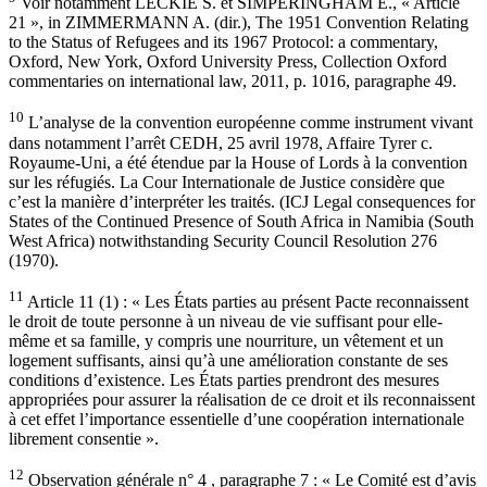
Voir notamment LECKIE S. et SIMPERINGHAM E., « Article
21 », in ZIMMERMANN A. (dir.), The 1951 Convention Relating
to the Status of Refugees and its 1967 Protocol: a commentary,
Oxford, New York, Oxford University Press, Collection Oxford
commentaries on international law, 2011, p. 1016, paragraphe 49.
10
L’analyse de la convention européenne comme instrument vivant
dans notamment l’arrêt CEDH, 25 avril 1978, Affaire Tyrer c.
Royaume-Uni, a été étendue par la House of Lords à la convention
sur les réfugiés. La Cour Internationale de Justice considère que
c’est la manière d’interpréter les traités. (ICJ Legal consequences for
States of the Continued Presence of South Africa in Namibia (South
West Africa) notwithstanding Security Council Resolution 276
(1970).
11
Article 11 (1) : « Les États parties au présent Pacte reconnaissent
le droit de toute personne à un niveau de vie suffisant pour elle-
même et sa famille, y compris une nourriture, un vêtement et un
logement suffisants, ainsi qu’à une amélioration constante de ses
conditions d’existence. Les États parties prendront des mesures
appropriées pour assurer la réalisation de ce droit et ils reconnaissent
à cet effet l’importance essentielle d’une coopération internationale
librement consentie ».
12
Observation générale n° 4 , paragraphe 7 : « Le Comité est d’avis