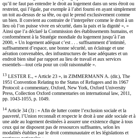
qu’il ne faut pas entendre le droit au logement dans un sens étroit ou
restreint, qui l’égale, par exemple à l’abri fourni en ayant simplement
un toit au-dessus de sa tête, ou qui le prend exclusivement comme
un bien. Il convient au contraire de l’interpréter comme le droit à un
lieu où l’on puisse vivre en sécurité, dans la paix et la dignité », «
Ainsi que l’a déclaré la Commission des établissements humains, et
conformément à la Stratégie mondiale du logement jusqu’à l’an
2000, « Un logement adéquat c’est . . . suffisamment d’intimité,
suffisamment d’espace, une bonne sécurité, un éclairage et une
aération convenables, des infrastructures de base adéquates et un
endroit bien situé par rapport au lieu de travail et aux services
essentiels—tout cela pour un coût raisonnable ».
13
LESTER E., « Article 23 », in ZIMMERMANN A. (dir.), The
1951 Convention Relating to the Status of Refugees and its 1967
Protocol: a commentary, Oxford, New York, Oxford University
Press, Collection Oxford commentaries on international law, 2011,
pp. 1043-1055, p. 1049.
14
Article 34 (3) : « Afin de lutter contre l’exclusion sociale et la
pauvreté, l’Union reconnaît et respecte le droit à une aide sociale et à
une aide au logement destinées à assurer une existence digne à tous
ceux qui ne disposent pas de ressources suffisantes, selon les
modalités établies par le droit communautaire et les législations et