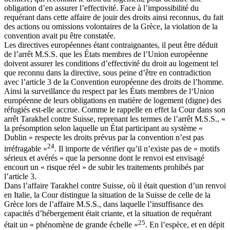
obligation d’en assurer l’effectivité. Face à l’impossibilité du
requérant dans cette affaire de jouir des droits ainsi reconnus, du fait
des actions ou omissions volontaires de la Grèce, la violation de la
convention avait pu être constatée.
Les directives européennes étant contraignantes, il peut être déduit
de l’arrêt M.S.S. que les États membres de l’Union européenne
doivent assurer les conditions d’effectivité du droit au logement tel
que reconnu dans la directive, sous peine d’être en contradiction
avec l’article 3 de la Convention européenne des droits de l’homme.
Ainsi la surveillance du respect par les États membres de l‘Union
européenne de leurs obligations en matière de logement (digne) des
réfugiés est-elle accrue. Comme le rappelle en effet la Cour dans son
arrêt Tarakhel contre Suisse, reprenant les termes de l’arrêt M.S.S., «
la présomption selon laquelle un État participant au système «
Dublin » respecte les droits prévus par la convention n’est pas
24
irréfragable »
. Il importe de vérifier qu’il n’existe pas de « motifs
sérieux et avérés » que la personne dont le renvoi est envisagé
encourt un « risque réel » de subir les traitements prohibés par
l’article 3.
Dans l’affaire Tarakhel contre Suisse, où il était question d’un renvoi
en Italie, la Cour distingue la situation de la Suisse de celle de la
Grèce lors de l’affaire M.S.S., dans laquelle l’insuffisance des
capacités d’hébergement était criante, et la situation de requérant
25
était un « phénomène de grande échelle »
. En l’espèce, et en dépit