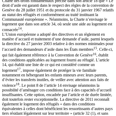
Charte des droits fondamentaux précise dans son article 18 que « Le
droit d’asile est garanti dans le respect des règles de la convention de
Genève du 28 juillet 1951 et du protocole du 31 janvier 1967 relatifs
au statut des réfugiés et conformément au traité instituant la
Communauté européenne ». Néanmoins, la Charte n’envisage le
logement que dans son article 34, où seule une aide au logement est
14
consacrée
.
L’Union européenne a adopté des directives et un règlement en
matière d’accueil et traitement d’une demande d’asile, parmi lesquels
la directive du 27 janvier 2003 relative à des normes minimales pour
15
l’accueil des demandeurs d’asile dans les États membres
. Celle-ci,
16
qui fait également référence à la Convention de Genève
, établit
des conditions applicables au logement fourni au réfugié. L’article
14, qui établit une liste de ce qui est considéré comme un
17
logement
, impose également de protéger la vie familiale
notamment en hébergeant les enfants mineurs avec leurs parents,
d’éviter les transferts inutiles, de veiller avec attention aux faits de
18
violence
. Le point 8 de l’article 14 envisage néanmoins la
possibilité d’aménager ces conditions face à des capacités d’accueil
insuffisantes. Cette option, encadrée par l’article et de durée limitée,
doit toutefois rester exceptionnelle. La directive de 2011 reconnaît
également le logement des réfugiés « dans des conditions
équivalentes à celles dont bénéficient les ressortissants d’autres pays
tiers résidant légalement sur leur territoire » (article 32 (1), et sans