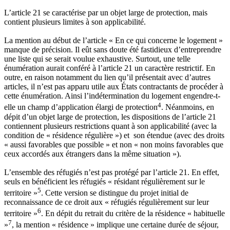
L’article 21 se caractérise par un objet large de protection, mais
contient plusieurs limites à son applicabilité.
La mention au début de l’article « En ce qui concerne le logement »
manque de précision. Il eût sans doute été fastidieux d’entreprendre
une liste qui se serait voulue exhaustive. Surtout, une telle
énumération aurait conféré à l’article 21 un caractère restrictif. En
outre, en raison notamment du lien qu’il présentait avec d’autres
articles, il n’est pas apparu utile aux États contractants de procéder à
cette énumération. Ainsi l’indétermination du logement engendre-t-
4
elle un champ d’application élargi de protection
. Néanmoins, en
dépit d’un objet large de protection, les dispositions de l’article 21
contiennent plusieurs restrictions quant à son applicabilité (avec la
condition de « résidence régulière ») et son étendue (avec des droits
« aussi favorables que possible » et non « non moins favorables que
ceux accordés aux étrangers dans la même situation »).
L’ensemble des réfugiés n’est pas protégé par l’article 21. En effet,
seuls en bénéficient les réfugiés « résidant régulièrement sur le
5
territoire »
. Cette version se distingue du projet initial de
reconnaissance de ce droit aux « réfugiés régulièrement sur leur
6
territoire »
. En dépit du retrait du critère de la résidence « habituelle
7
»
, la mention « résidence » implique une certaine durée de séjour,