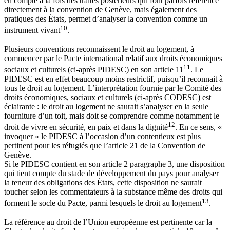
en compte à la fois des traités postérieurs qui font parfois référence
directement à la convention de Genève, mais également des
pratiques des États, permet d’analyser la convention comme un
10
instrument vivant
.
Plusieurs conventions reconnaissent le droit au logement, à
commencer par le Pacte international relatif aux droits économiques
11
sociaux et culturels (ci-après PIDESC) en son article 11
. Le
PIDESC est en effet beaucoup moins restrictif, puisqu’il reconnait à
tous le droit au logement. L’interprétation fournie par le Comité des
droits économiques, sociaux et culturels (ci-après CODESC) est
éclairante : le droit au logement ne saurait s’analyser en la seule
fourniture d’un toit, mais doit se comprendre comme notamment le
12
droit de vivre en sécurité, en paix et dans la dignité
. En ce sens, «
invoquer » le PIDESC à l’occasion d’un contentieux est plus
pertinent pour les réfugiés que l’article 21 de la Convention de
Genève.
Si le PIDESC contient en son article 2 paragraphe 3, une disposition
qui tient compte du stade de développement du pays pour analyser
la teneur des obligations des États, cette disposition ne saurait
toucher selon les commentateurs à la substance même des droits qui
13
forment le socle du Pacte, parmi lesquels le droit au logement
.
La référence au droit de l’Union européenne est pertinente car la