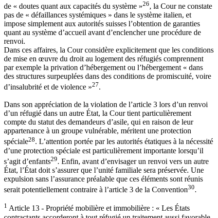
26
de « doutes quant aux capacités du système »
, la Cour ne constate
pas de « défaillances systémiques » dans le système italien, et
impose simplement aux autorités suisses l’obtention de garanties
quant au système d’accueil avant d’enclencher une procédure de
renvoi.
Dans ces affaires, la Cour considère explicitement que les conditions
de mise en œuvre du droit au logement des réfugiés comprennent
par exemple la privation d’hébergement ou l’hébergement « dans
des structures surpeuplées dans des conditions de promiscuité, voire
27
d’insalubrité et de violence »
.
Dans son appréciation de la violation de l’article 3 lors d’un renvoi
d’un réfugié dans un autre État, la Cour tient particulièrement
compte du statut des demandeurs d’asile, qui en raison de leur
appartenance à un groupe vulnérable, méritent une protection
28
spéciale
. L’attention portée par les autorités étatiques à la nécessité
d’une protection spéciale est particulièrement importante lorsqu’il
29
s’agit d’enfants
. Enfin, avant d’envisager un renvoi vers un autre
État, l’État doit s’assurer que l’unité familiale sera préservée. Une
expulsion sans l’assurance préalable que ces éléments sont réunis
30
serait potentiellement contraire à l’article 3 de la Convention
.
1
Article 13 - Propriété mobilière et immobilière : « Les États
contractants accorderont à tout réfugié un traitement aussi favorable