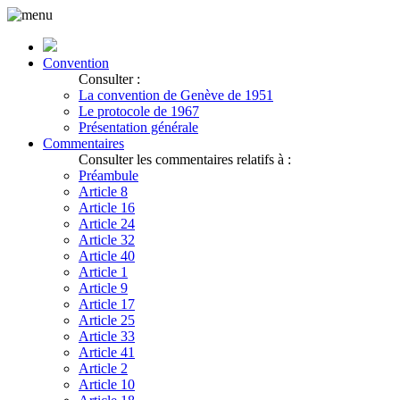
Convention
Consulter :
La convention de Genève de 1951
Le protocole de 1967
Présentation générale
Commentaires
Consulter les commentaires relatifs à :
Préambule
Article 8
Article 16
Article 24
Article 32
Article 40
Article 1
Article 9
Article 17
Article 25
Article 33
Article 41
Article 2
Article 10