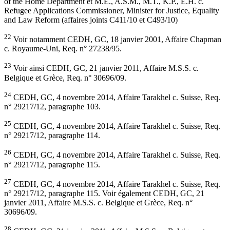
of the Home Department et M.E., A.S.M., M.T., K.P., E.H. c.
Refugee Applications Commissioner, Minister for Justice, Equality
and Law Reform (affaires joints C411/10 et C493/10)
22
Voir notamment CEDH, GC, 18 janvier 2001, Affaire Chapman
c. Royaume-Uni, Req. n° 27238/95.
23
Voir ainsi CEDH, GC, 21 janvier 2011, Affaire M.S.S. c.
Belgique et Grèce, Req. n° 30696/09.
24
CEDH, GC, 4 novembre 2014, Affaire Tarakhel c. Suisse, Req.
n° 29217/12, paragraphe 103.
25
CEDH, GC, 4 novembre 2014, Affaire Tarakhel c. Suisse, Req.
n° 29217/12, paragraphe 114.
26
CEDH, GC, 4 novembre 2014, Affaire Tarakhel c. Suisse, Req.
n° 29217/12, paragraphe 115.
27
CEDH, GC, 4 novembre 2014, Affaire Tarakhel c. Suisse, Req.
n° 29217/12, paragraphe 115. Voir également CEDH, GC, 21
janvier 2011, Affaire M.S.S. c. Belgique et Grèce, Req. n°
30696/09.
28