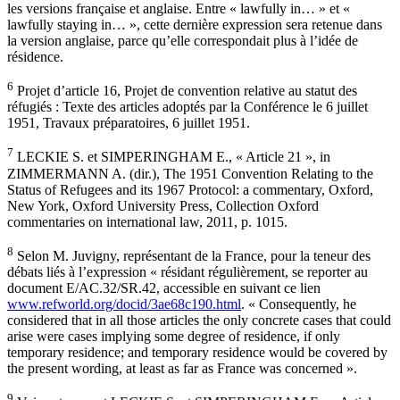
les versions française et anglaise. Entre « lawfully in… » et «
lawfully staying in… », cette dernière expression sera retenue dans
la version anglaise, parce qu’elle correspondait plus à l’idée de
résidence.
6
Projet d’article 16, Projet de convention relative au statut des
réfugiés : Texte des articles adoptés par la Conférence le 6 juillet
1951, Travaux préparatoires, 6 juillet 1951.
7
LECKIE S. et SIMPERINGHAM E., « Article 21 », in
ZIMMERMANN A. (dir.), The 1951 Convention Relating to the
Status of Refugees and its 1967 Protocol: a commentary, Oxford,
New York, Oxford University Press, Collection Oxford
commentaries on international law, 2011, p. 1015.
8
Selon M. Juvigny, représentant de la France, pour la teneur des
débats liés à l’expression « résidant régulièrement, se reporter au
document E/AC.32/SR.42, accessible en suivant ce lien
www.refworld.org/docid/3ae68c190.html
. « Consequently, he
considered that in all those articles the only concrete cases that could
arise were cases implying some degree of residence, if only
temporary residence; and temporary residence would be covered by
the present wording, at least as far as France was concerned ».
9