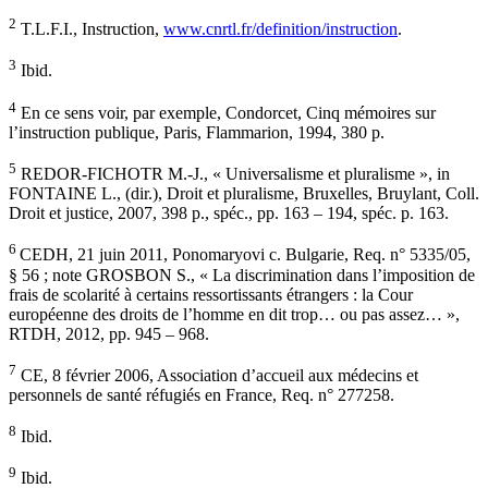
2
T.L.F.I., Instruction,
www.cnrtl.fr/definition/instruction
.
3
Ibid.
4
En ce sens voir, par exemple, Condorcet, Cinq mémoires sur
l’instruction publique, Paris, Flammarion, 1994, 380 p.
5
REDOR-FICHOTR M.-J., « Universalisme et pluralisme », in
FONTAINE L., (dir.), Droit et pluralisme, Bruxelles, Bruylant, Coll.
Droit et justice, 2007, 398 p., spéc., pp. 163 – 194, spéc. p. 163.
6
CEDH, 21 juin 2011, Ponomaryovi c. Bulgarie, Req. n° 5335/05,
§ 56 ; note GROSBON S., « La discrimination dans l’imposition de
frais de scolarité à certains ressortissants étrangers : la Cour
européenne des droits de l’homme en dit trop… ou pas assez… »,
RTDH, 2012, pp. 945 – 968.
7
CE, 8 février 2006, Association d’accueil aux médecins et
personnels de santé réfugiés en France, Req. n° 277258.
8
Ibid.
9
Ibid.