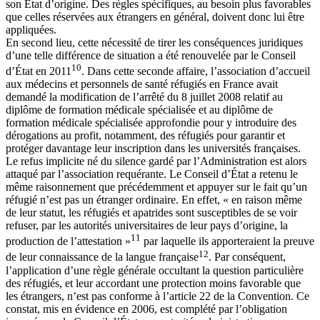
son État d’origine. Des règles spécifiques, au besoin plus favorables
que celles réservées aux étrangers en général, doivent donc lui être
appliquées.
En second lieu, cette nécessité de tirer les conséquences juridiques
d’une telle différence de situation a été renouvelée par le Conseil
10
d’État en 2011
. Dans cette seconde affaire, l’association d’accueil
aux médecins et personnels de santé réfugiés en France avait
demandé la modification de l’arrêté du 8 juillet 2008 relatif au
diplôme de formation médicale spécialisée et au diplôme de
formation médicale spécialisée approfondie pour y introduire des
dérogations au profit, notamment, des réfugiés pour garantir et
protéger davantage leur inscription dans les universités françaises.
Le refus implicite né du silence gardé par l’Administration est alors
attaqué par l’association requérante. Le Conseil d’État a retenu le
même raisonnement que précédemment et appuyer sur le fait qu’un
réfugié n’est pas un étranger ordinaire. En effet, « en raison même
de leur statut, les réfugiés et apatrides sont susceptibles de se voir
refuser, par les autorités universitaires de leur pays d’origine, la
11
production de l’attestation »
par laquelle ils apporteraient la preuve
12
de leur connaissance de la langue française
. Par conséquent,
l’application d’une règle générale occultant la question particulière
des réfugiés, et leur accordant une protection moins favorable que
les étrangers, n’est pas conforme à l’article 22 de la Convention. Ce
constat, mis en évidence en 2006, est complété par l’obligation