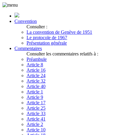
Convention
Consulter :
La convention de Genève de 1951
Le protocole de 1967
Présentation générale
Commentaires
Consulter les commentaires relatifs à :
Préambule
Article 8
Article 16
Article 24
Article 32
Article 40
Article 1
Article 9
Article 17
Article 25
Article 33
Article 41
Article 2
Article 10