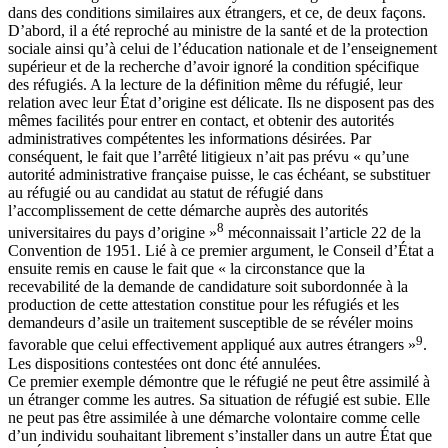
dans des conditions similaires aux étrangers, et ce, de deux façons.
D’abord, il a été reproché au ministre de la santé et de la protection
sociale ainsi qu’à celui de l’éducation nationale et de l’enseignement
supérieur et de la recherche d’avoir ignoré la condition spécifique
des réfugiés. A la lecture de la définition même du réfugié, leur
relation avec leur État d’origine est délicate. Ils ne disposent pas des
mêmes facilités pour entrer en contact, et obtenir des autorités
administratives compétentes les informations désirées. Par
conséquent, le fait que l’arrêté litigieux n’ait pas prévu « qu’une
autorité administrative française puisse, le cas échéant, se substituer
au réfugié ou au candidat au statut de réfugié dans
l’accomplissement de cette démarche auprès des autorités
8
universitaires du pays d’origine »
méconnaissait l’article 22 de la
Convention de 1951. Lié à ce premier argument, le Conseil d’État a
ensuite remis en cause le fait que « la circonstance que la
recevabilité de la demande de candidature soit subordonnée à la
production de cette attestation constitue pour les réfugiés et les
demandeurs d’asile un traitement susceptible de se révéler moins
9
favorable que celui effectivement appliqué aux autres étrangers »
.
Les dispositions contestées ont donc été annulées.
Ce premier exemple démontre que le réfugié ne peut être assimilé à
un étranger comme les autres. Sa situation de réfugié est subie. Elle
ne peut pas être assimilée à une démarche volontaire comme celle
d’un individu souhaitant librement s’installer dans un autre État que