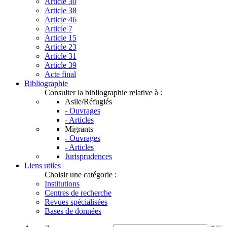
Article 30
Article 38
Article 46
Article 7
Article 15
Article 23
Article 31
Article 39
Acte final
Bibliographie
Consulter la bibliographie relative à :
Asile/Réfugiés
- Ouvrages
- Articles
Migrants
- Ouvrages
- Articles
Jurisprudences
Liens utiles
Choisir une catégorie :
Institutions
Centres de recherche
Revues spécialisées
Bases de données