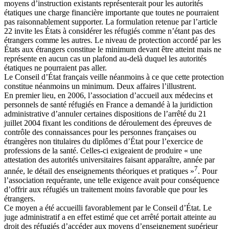
moyens d’instruction existants représenterait pour les autorités
étatiques une charge financière importante que toutes ne pourraient
pas raisonnablement supporter. La formulation retenue par l’article
22 invite les États à considérer les réfugiés comme n’étant pas des
étrangers comme les autres. Le niveau de protection accordé par les
États aux étrangers constitue le minimum devant être atteint mais ne
représente en aucun cas un plafond au-delà duquel les autorités
étatiques ne pourraient pas aller.
Le Conseil d’État français veille néanmoins à ce que cette protection
constitue néanmoins un minimum. Deux affaires l’illustrent.
En premier lieu, en 2006, l’association d’accueil aux médecins et
personnels de santé réfugiés en France a demandé à la juridiction
administrative d’annuler certaines dispositions de l’arrêté du 21
juillet 2004 fixant les conditions de déroulement des épreuves de
contrôle des connaissances pour les personnes françaises ou
étrangères non titulaires du diplômes d’État pour l’exercice de
professions de la santé. Celles-ci exigeaient de produire « une
attestation des autorités universitaires faisant apparaître, année par
7
année, le détail des enseignements théoriques et pratiques »
. Pour
l’association requérante, une telle exigence avait pour conséquence
d’offrir aux réfugiés un traitement moins favorable que pour les
étrangers.
Ce moyen a été accueilli favorablement par le Conseil d’État. Le
juge administratif a en effet estimé que cet arrêté portait atteinte au
droit des réfugiés d’accéder aux moyens d’enseignement supérieur