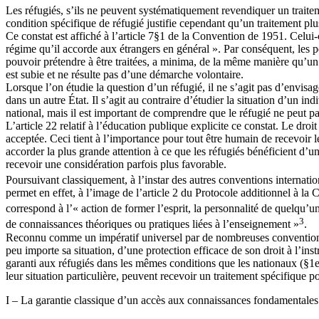
Les réfugiés, s’ils ne peuvent systématiquement revendiquer un traiteme
condition spécifique de réfugié justifie cependant qu’un traitement plus
Ce constat est affiché à l’article 7§1 de la Convention de 1951. Celui-
régime qu’il accorde aux étrangers en général ». Par conséquent, les p
pouvoir prétendre à être traitées, a minima, de la même manière qu’un 
est subie et ne résulte pas d’une démarche volontaire.
Lorsque l’on étudie la question d’un réfugié, il ne s’agit pas d’envisag
dans un autre État. Il s’agit au contraire d’étudier la situation d’un i
national, mais il est important de comprendre que le réfugié ne peut pa
L’article 22 relatif à l’éducation publique explicite ce constat. Le dro
acceptée. Ceci tient à l’importance pour tout être humain de recevoir
accorder la plus grande attention à ce que les réfugiés bénéficient d’
recevoir une considération parfois plus favorable.
Poursuivant classiquement, à l’instar des autres conventions internatio
permet en effet, à l’image de l’article 2 du Protocole additionnel à la 
correspond à l’« action de former l’esprit, la personnalité de quelqu’
3
de connaissances théoriques ou pratiques liées à l’enseignement »
.
Reconnu comme un impératif universel par de nombreuses conventions in
peu importe sa situation, d’une protection efficace de son droit à l’i
garanti aux réfugiés dans les mêmes conditions que les nationaux (§1er)
leur situation particulière, peuvent recevoir un traitement spécifique po
I – La garantie classique d’un accès aux connaissances fondamentales