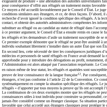
exigeaient de produire « une attestation des autorités universitaires fa
pour conséquence d’offrir aux réfugiés un traitement moins favorable 
Ce moyen a été accueilli favorablement par le Conseil d’État. Le juge 
conditions similaires aux étrangers, et ce, de deux façons. D’abord, il 
recherche d’avoir ignoré la condition spécifique des réfugiés. A la lect
contact, et obtenir des autorités administratives compétentes les informa
substituer au réfugié ou au candidat au statut de réfugié dans l’accom
à ce premier argument, le Conseil d’État a ensuite remis en cause le fa
les réfugiés et les demandeurs d’asile un traitement susceptible de se 
Ce premier exemple démontre que le réfugié ne peut être assimilé à un
individu souhaitant librement s’installer dans un autre État que son Ét
En second lieu, cette nécessité de tirer les conséquences juridiques d’u
médecins et personnels de santé réfugiés en France avait demandé la mo
approfondie pour y introduire des dérogations au profit, notamment, des
l’Administration est alors attaqué par l’association requérante. Le Co
en raison même de leur statut, les réfugiés et apatrides sont susceptibles
12
preuve de leur connaissance de la langue française
. Par conséquent,
étrangers, n’est pas conforme à l’article 22 de la Convention. Ce cons
systématiquement en compte la situation spécifique des réfugiés. Le ju
réfugiés « d’apporter par tous moyens la preuve qu’ils ont accompli l’i
La combinaison de ces deux exemples montre que les réfugiés ne peuve
connaissances utiles à tout individu pour construire sa personnalité, c
jamais être considéré comme un étranger classique. Sa situation particu
favorable que celui accordé aux étrangers classiques pour protéger le dr