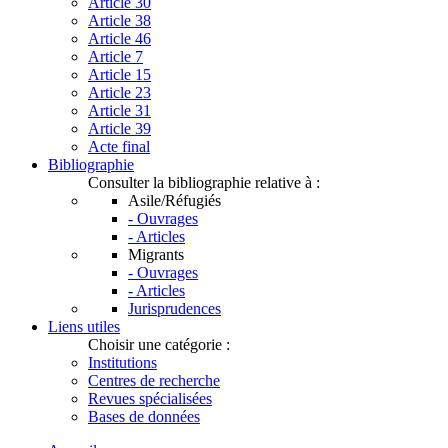
Article 30
Article 38
Article 46
Article 7
Article 15
Article 23
Article 31
Article 39
Acte final
Bibliographie
Consulter la bibliographie relative à :
Asile/Réfugiés
- Ouvrages
- Articles
Migrants
- Ouvrages
- Articles
Jurisprudences
Liens utiles
Choisir une catégorie :
Institutions
Centres de recherche
Revues spécialisées
Bases de données