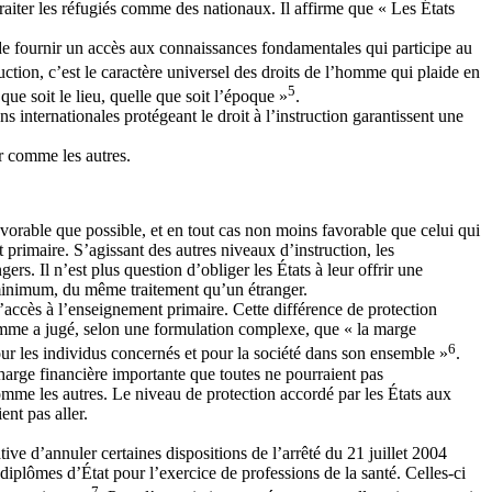
traiter les réfugiés comme des nationaux. Il affirme que « Les États
n – de fournir un accès aux connaissances fondamentales qui participe au
ruction, c’est le caractère universel des droits de l’homme qui plaide en
5
que soit le lieu, quelle que soit l’époque »
.
s internationales protégeant le droit à l’instruction garantissent une
er comme les autres.
avorable que possible, et en tout cas non moins favorable que celui qui
 primaire. S’agissant des autres niveaux d’instruction, les
rs. Il n’est plus question d’obliger les États à leur offrir une
au minimum, du même traitement qu’un étranger.
’accès à l’enseignement primaire. Cette différence de protection
homme a jugé, selon une formulation complexe, que « la marge
6
ur les individus concernés et pour la société dans son ensemble »
.
charge financière importante que toutes ne pourraient pas
comme les autres. Le niveau de protection accordé par les États aux
nt pas aller.
ve d’annuler certaines dispositions de l’arrêté du 21 juillet 2004
diplômes d’État pour l’exercice de professions de la santé. Celles-ci
7