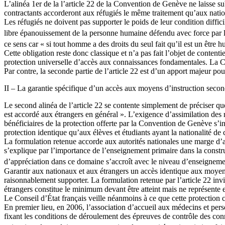
L’alinéa 1er de la l’article 22 de la Convention de Genève ne laisse su
contractants accorderont aux réfugiés le même traitement qu’aux nati
Les réfugiés ne doivent pas supporter le poids de leur condition difficil
libre épanouissement de la personne humaine défendu avec force par 
ce sens car « si tout homme a des droits du seul fait qu’il est un être 
Cette obligation reste donc classique et n’a pas fait l’objet de content
protection universelle d’accès aux connaissances fondamentales. La 
Par contre, la seconde partie de l’article 22 est d’un apport majeur p
II – La garantie spécifique d’un accès aux moyens d’instruction second
Le second alinéa de l’article 22 se contente simplement de préciser que
est accordé aux étrangers en général ». L’exigence d’assimilation des r
bénéficiaires de la protection offerte par la Convention de Genève s’ins
protection identique qu’aux élèves et étudiants ayant la nationalité d
La formulation retenue accorde aux autorités nationales une marge d’ap
s’explique par l’importance de l’enseignement primaire dans la constr
d’appréciation dans ce domaine s’accroît avec le niveau d’enseignemen
Garantir aux nationaux et aux étrangers un accès identique aux moyens 
raisonnablement supporter. La formulation retenue par l’article 22 inv
étrangers constitue le minimum devant être atteint mais ne représente e
Le Conseil d’État français veille néanmoins à ce que cette protection 
En premier lieu, en 2006, l’association d’accueil aux médecins et perso
fixant les conditions de déroulement des épreuves de contrôle des conn