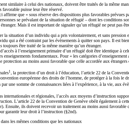
nt similaire à celui des nationaux, doivent être traités de la même maniè
 favorable puisse leur être réservé.
ci affirme que « sous réserve des dispositions plus favorables prévues p
ersonnes se prévalant de la situation de réfugié – dont les conditions s
étranger. Mais il est important de signaler qu’un réfugié ne peut pas êt
er la situation d’un individu qui a pris volontairement, et sans pression e
ndividu qui a été contraint par les évènements à quitter son pays. Il est 
s toujours être traité de la même manière qu’un étranger.
it d’accès à l’enseignement primaire d’un réfugié doit être identique à ce
 les enseignements fondamentaux. Pour « les catégories d’enseignement au
une protection au moins aussi favorable que celle accordée aux étrangers 
1
nales
, la protection d’un droit à l’éducation, l’article 22 de la Convent
Convention européenne des droits de l’homme, de protéger à la fois le dro
un par une somme de connaissances liées à l’expérience, à la vie, aux é
ternationales et régionales, l’accès aux moyens d’instruction suppose 
nstruction. L’article 22 de la Convention de Genève obéit également à ce
. Ensuite, ils doivent recevoir un traitement au moins aussi favorable q
ur garantir leur droit à l’instruction (§2nd).
 dans les mêmes conditions que les nationaux