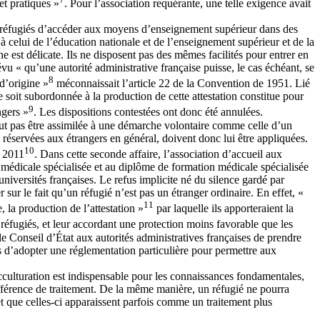
et pratiques »
. Pour l’association requérante, une telle exigence avait
 des réfugiés d’accéder aux moyens d’enseignement supérieur dans des
’à celui de l’éducation nationale et de l’enseignement supérieur et de la
ne est délicate. Ils ne disposent pas des mêmes facilités pour entrer en
révu « qu’une autorité administrative française puisse, le cas échéant, se
8
d’origine »
méconnaissait l’article 22 de la Convention de 1951. Lié
 soit subordonnée à la production de cette attestation constitue pour
9
ngers »
. Les dispositions contestées ont donc été annulées.
eut pas être assimilée à une démarche volontaire comme celle d’un
s réservées aux étrangers en général, doivent donc lui être appliquées.
10
n 2011
. Dans cette seconde affaire, l’association d’accueil aux
n médicale spécialisée et au diplôme de formation médicale spécialisée
niversités françaises. Le refus implicite né du silence gardé par
ur le fait qu’un réfugié n’est pas un étranger ordinaire. En effet, «
11
, la production de l’attestation »
par laquelle ils apporteraient la
 réfugiés, et leur accordant une protection moins favorable que les
e Conseil d’État aux autorités administratives françaises de prendre
ts d’adopter une réglementation particulière pour permettre aux
culturation est indispensable pour les connaissances fondamentales,
différence de traitement. De la même manière, un réfugié ne pourra
et que celles-ci apparaissent parfois comme un traitement plus