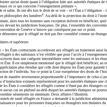
bsister aucun doute quant à l’obligation faite aux autorités étatiques de 
onaux en ce qui concerne l’enseignement primaire ».
e et subie. Ils ont dès lors le droit de se voir – et l’État a l’obligatio
4
les philosophes des lumières
. Au-delà de la protection du droit à l’inst
humain, alors tous les hommes sans exception doivent en bénéficier, quel 
ieux devant les juridictions françaises. De plus, l’ensemble des convention
Convention de Genève n’innove par conséquent pas sur ce point.
our démontrer que le réfugié ne doit pas être considéré comme un étrang
aires et supérieurs
 « les États contractants accorderont aux réfugiés un traitement aussi f
éfugiés à des nationaux n’est vérifiée que pour l’accès à l’enseignement
crivent dans une catégorie intermédiaire entre les nationaux et les étrange
e cet État. Il est simplement mentionné que le réfugié doit bénéficier, 
préciation plus étendue que celle dont dispose les États pour garantir l
uction de l’individu. Sur ce point la Cour européenne des droits de l’
t de manière inversement proportionnelle à l’importance de celui-ci po
d’instruction existants représenterait pour les autorités étatiques une 
ite les États à considérer les réfugiés comme n’étant pas des étrangers 
n aucun cas un plafond au-delà duquel les autorités étatiques ne pourraie
constitue néanmoins un minimum. Deux affaires l’illustrent.
nnels de santé réfugiés en France a demandé à la juridiction administrati
aissances pour les personnes françaises ou étrangères non titulaires du 