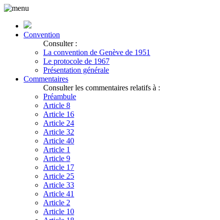
Convention
Consulter :
La convention de Genève de 1951
Le protocole de 1967
Présentation générale
Commentaires
Consulter les commentaires relatifs à :
Préambule
Article 8
Article 16
Article 24
Article 32
Article 40
Article 1
Article 9
Article 17
Article 25
Article 33
Article 41
Article 2
Article 10