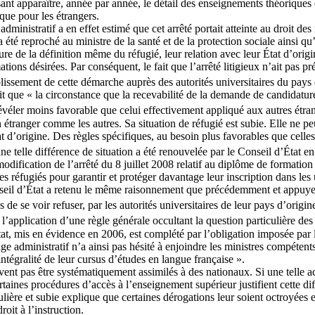
isant apparaître, année par année, le détail des enseignements théoriques 
que pour les étrangers.
administratif a en effet estimé que cet arrêté portait atteinte au droit
a été reproché au ministre de la santé et de la protection sociale ainsi qu
ure de la définition même du réfugié, leur relation avec leur État d’origi
tions désirées. Par conséquent, le fait que l’arrêté litigieux n’ait pas p
plissement de cette démarche auprès des autorités universitaires du pays 
it que « la circonstance que la recevabilité de la demande de candidature
révéler moins favorable que celui effectivement appliqué aux autres étra
 étranger comme les autres. Sa situation de réfugié est subie. Elle ne p
at d’origine. Des règles spécifiques, au besoin plus favorables que celle
ne telle différence de situation a été renouvelée par le Conseil d’État e
dification de l’arrêté du 8 juillet 2008 relatif au diplôme de formatio
 réfugiés pour garantir et protéger davantage leur inscription dans les u
nseil d’État a retenu le même raisonnement que précédemment et appuyer s
 de se voir refuser, par les autorités universitaires de leur pays d’origine
 l’application d’une règle générale occultant la question particulière des
tat, mis en évidence en 2006, est complété par l’obligation imposée par l
ge administratif n’a ainsi pas hésité à enjoindre les ministres compéten
ntégralité de leur cursus d’études en langue française ».
nt pas être systématiquement assimilés à des nationaux. Si une telle ac
ertaines procédures d’accès à l’enseignement supérieur justifient cette 
lière et subie explique que certaines dérogations leur soient octroyées 
oit à l’instruction.