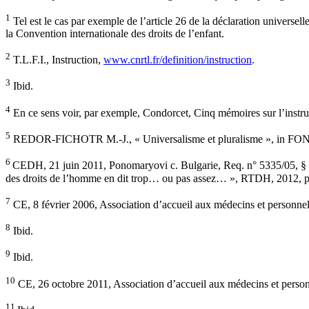
1
Tel est le cas par exemple de l’article 26 de la déclaration universell
la Convention internationale des droits de l’enfant.
2
T.L.F.I., Instruction,
www.cnrtl.fr/definition/instruction
.
3
Ibid.
4
En ce sens voir, par exemple, Condorcet, Cinq mémoires sur l’instru
5
REDOR-FICHOTR M.-J., « Universalisme et pluralisme », in FONTAINE L
6
CEDH, 21 juin 2011, Ponomaryovi c. Bulgarie, Req. n° 5335/05, § 56
des droits de l’homme en dit trop… ou pas assez… », RTDH, 2012, p
7
CE, 8 février 2006, Association d’accueil aux médecins et personnel
8
Ibid.
9
Ibid.
10
CE, 26 octobre 2011, Association d’accueil aux médecins et person
11