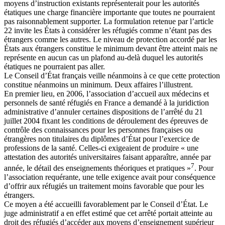
moyens d’instruction existants représenterait pour les autorités
étatiques une charge financière importante que toutes ne pourraient
pas raisonnablement supporter. La formulation retenue par l’article
22 invite les États à considérer les réfugiés comme n’étant pas des
étrangers comme les autres. Le niveau de protection accordé par les
États aux étrangers constitue le minimum devant être atteint mais ne
représente en aucun cas un plafond au-delà duquel les autorités
étatiques ne pourraient pas aller.
Le Conseil d’État français veille néanmoins à ce que cette protection
constitue néanmoins un minimum. Deux affaires l’illustrent.
En premier lieu, en 2006, l’association d’accueil aux médecins et
personnels de santé réfugiés en France a demandé à la juridiction
administrative d’annuler certaines dispositions de l’arrêté du 21
juillet 2004 fixant les conditions de déroulement des épreuves de
contrôle des connaissances pour les personnes françaises ou
étrangères non titulaires du diplômes d’État pour l’exercice de
professions de la santé. Celles-ci exigeaient de produire « une
attestation des autorités universitaires faisant apparaître, année par
7
année, le détail des enseignements théoriques et pratiques »
. Pour
l’association requérante, une telle exigence avait pour conséquence
d’offrir aux réfugiés un traitement moins favorable que pour les
étrangers.
Ce moyen a été accueilli favorablement par le Conseil d’État. Le
juge administratif a en effet estimé que cet arrêté portait atteinte au
droit des réfugiés d’accéder aux moyens d’enseignement supérieur