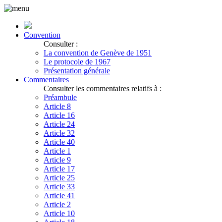
Convention
Consulter :
La convention de Genève de 1951
Le protocole de 1967
Présentation générale
Commentaires
Consulter les commentaires relatifs à :
Préambule
Article 8
Article 16
Article 24
Article 32
Article 40
Article 1
Article 9
Article 17
Article 25
Article 33
Article 41
Article 2
Article 10