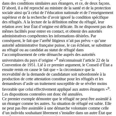
dans des conditions similaires aux étrangers, et ce, de deux façons.
D’abord, il a été reproché au ministre de la santé et de la protection
sociale ainsi qu’à celui de l’éducation nationale et de l’enseignement
supérieur et de la recherche d’avoir ignoré la condition spécifique
des réfugiés. A la lecture de la définition même du réfugié, leur
relation avec leur État d’origine est délicate. Ils ne disposent pas des
mêmes facilités pour entrer en contact, et obtenir des autorités
administratives compétentes les informations désirées. Par
conséquent, le fait que l’arrêté litigieux n’ait pas prévu « qu’une
autorité administrative française puisse, le cas échéant, se substituer
au réfugié ou au candidat au statut de réfugié dans
l’accomplissement de cette démarche auprès des autorités
8
universitaires du pays d’origine »
méconnaissait l’article 22 de la
Convention de 1951. Lié à ce premier argument, le Conseil d’État a
ensuite remis en cause le fait que « la circonstance que la
recevabilité de la demande de candidature soit subordonnée à la
production de cette attestation constitue pour les réfugiés et les
demandeurs d’asile un traitement susceptible de se révéler moins
9
favorable que celui effectivement appliqué aux autres étrangers »
.
Les dispositions contestées ont donc été annulées.
Ce premier exemple démontre que le réfugié ne peut être assimilé à
un étranger comme les autres. Sa situation de réfugié est subie. Elle
ne peut pas être assimilée à une démarche volontaire comme celle
d’un individu souhaitant librement s’installer dans un autre État que