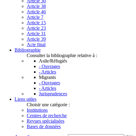
Article 30
Article 38
Article 46
Article 7
Article 15
Article 23
Article 31
Article 39
Acte final
Bibliographie
Consulter la bibliographie relative à :
Asile/Réfugiés
- Ouvrages
- Articles
Migrants
- Ouvrages
- Articles
Jurisprudences
Liens utiles
Choisir une catégorie :
Institutions
Centres de recherche
Revues spécialisées
Bases de données