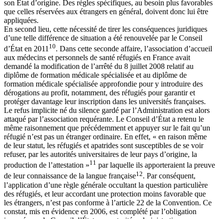
son État d’origine. Des règles spécifiques, au besoin plus favorables
que celles réservées aux étrangers en général, doivent donc lui être
appliquées.
En second lieu, cette nécessité de tirer les conséquences juridiques
d’une telle différence de situation a été renouvelée par le Conseil
10
d’État en 2011
. Dans cette seconde affaire, l’association d’accueil
aux médecins et personnels de santé réfugiés en France avait
demandé la modification de l’arrêté du 8 juillet 2008 relatif au
diplôme de formation médicale spécialisée et au diplôme de
formation médicale spécialisée approfondie pour y introduire des
dérogations au profit, notamment, des réfugiés pour garantir et
protéger davantage leur inscription dans les universités françaises.
Le refus implicite né du silence gardé par l’Administration est alors
attaqué par l’association requérante. Le Conseil d’État a retenu le
même raisonnement que précédemment et appuyer sur le fait qu’un
réfugié n’est pas un étranger ordinaire. En effet, « en raison même
de leur statut, les réfugiés et apatrides sont susceptibles de se voir
refuser, par les autorités universitaires de leur pays d’origine, la
11
production de l’attestation »
par laquelle ils apporteraient la preuve
12
de leur connaissance de la langue française
. Par conséquent,
l’application d’une règle générale occultant la question particulière
des réfugiés, et leur accordant une protection moins favorable que
les étrangers, n’est pas conforme à l’article 22 de la Convention. Ce
constat, mis en évidence en 2006, est complété par l’obligation