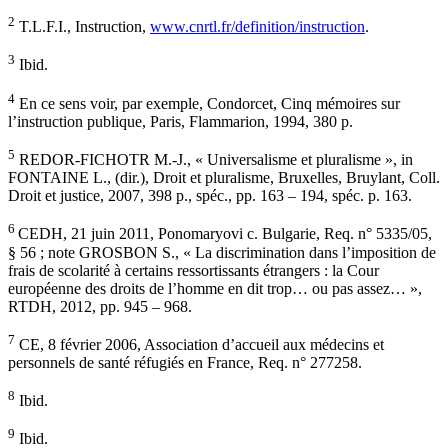
2
T.L.F.I., Instruction,
www.cnrtl.fr/definition/instruction
.
3
Ibid.
4
En ce sens voir, par exemple, Condorcet, Cinq mémoires sur
l’instruction publique, Paris, Flammarion, 1994, 380 p.
5
REDOR-FICHOTR M.-J., « Universalisme et pluralisme », in
FONTAINE L., (dir.), Droit et pluralisme, Bruxelles, Bruylant, Coll.
Droit et justice, 2007, 398 p., spéc., pp. 163 – 194, spéc. p. 163.
6
CEDH, 21 juin 2011, Ponomaryovi c. Bulgarie, Req. n° 5335/05,
§ 56 ; note GROSBON S., « La discrimination dans l’imposition de
frais de scolarité à certains ressortissants étrangers : la Cour
européenne des droits de l’homme en dit trop… ou pas assez… »,
RTDH, 2012, pp. 945 – 968.
7
CE, 8 février 2006, Association d’accueil aux médecins et
personnels de santé réfugiés en France, Req. n° 277258.
8
Ibid.
9
Ibid.