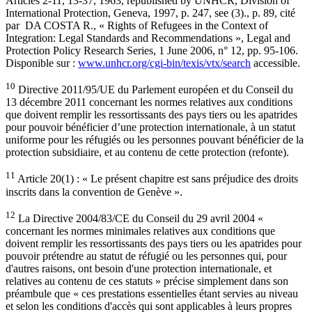
Articles 2-11, 13-37, 1963, republished by UNHCR, Division of
International Protection, Geneva, 1997, p. 247, see (3)., p. 89, cité
par DA COSTA R., « Rights of Refugees in the Context of
Integration: Legal Standards and Recommendations », Legal and
Protection Policy Research Series, 1 June 2006, n° 12, pp. 95-106.
Disponible sur :
www.unhcr.org/cgi-bin/texis/vtx/search
accessible.
10
Directive 2011/95/UE du Parlement européen et du Conseil du
13 décembre 2011 concernant les normes relatives aux conditions
que doivent remplir les ressortissants des pays tiers ou les apatrides
pour pouvoir bénéficier d’une protection internationale, à un statut
uniforme pour les réfugiés ou les personnes pouvant bénéficier de la
protection subsidiaire, et au contenu de cette protection (refonte).
11
Article 20(1) : « Le présent chapitre est sans préjudice des droits
inscrits dans la convention de Genève ».
12
La Directive 2004/83/CE du Conseil du 29 avril 2004 «
concernant les normes minimales relatives aux conditions que
doivent remplir les ressortissants des pays tiers ou les apatrides pour
pouvoir prétendre au statut de réfugié ou les personnes qui, pour
d'autres raisons, ont besoin d'une protection internationale, et
relatives au contenu de ces statuts » précise simplement dans son
préambule que « ces prestations essentielles étant servies au niveau
et selon les conditions d'accès qui sont applicables à leurs propres