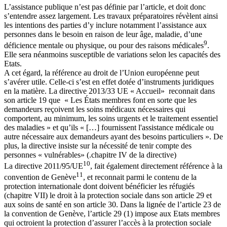
L’assistance publique n’est pas définie par l’article, et doit donc
s’entendre assez largement. Les travaux préparatoires révèlent ainsi
les intentions des parties d’y inclure notamment l’assistance aux
personnes dans le besoin en raison de leur âge, maladie, d’une
9
déficience mentale ou physique, ou pour des raisons médicales
.
Elle sera néanmoins susceptible de variations selon les capacités des
Etats.
A cet égard, la référence au droit de l’Union européenne peut
s’avérer utile. Celle-ci s’est en effet dotée d’instruments juridiques
en la matière. La directive 2013/33 UE « Accueil» reconnait dans
son article 19 que « Les États membres font en sorte que les
demandeurs reçoivent les soins médicaux nécessaires qui
comportent, au minimum, les soins urgents et le traitement essentiel
des maladies » et qu’ils « […] fournissent l'assistance médicale ou
autre nécessaire aux demandeurs ayant des besoins particuliers ». De
plus, la directive insiste sur la nécessité de tenir compte des
personnes « vulnérables» (.chapitre IV de la directive)
10
La directive 2011/95/UE
, fait également directement référence à la
11
convention de Genève
, et reconnait parmi le contenu de la
protection internationale dont doivent bénéficier les réfugiés
(chapitre VII) le droit à la protection sociale dans son article 29 et
aux soins de santé en son article 30. Dans la lignée de l’article 23 de
la convention de Genève, l’article 29 (1) impose aux Etats membres
qui octroient la protection d’assurer l’accès à la protection sociale