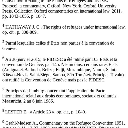
Convention Relating to the Status of Refugees and its 1967
Protocol: a commentary, Oxford, New York, Oxford University
Press, Collection Oxford commentaries on international law, 2011,
pp. 1043-1055, p. 1047.
4
HATHAWAY J. C., The rights of refugees under international law,
op. cit., p. 808-809.
5
Parmi lesquelles celles d’Etats non parties à la convention de
Genève.
6
Au 30 janvier 2015, le PIDESC a été ratifié par 163 Etats et la
convention de Genève, par 145. Néanmoins, certains rares Etats
(Antigua-et-Barbuda, Belize, Fidji, Mozambique, Nauru, Saint-
Kitts-et-Nevis, Saint-Siège, Samoa, São Tomé-et- Principe, Tuvalu)
ont ratifié la Convention de Genève mais pas le PIDESC
7
Principes de Limburg concernant l’application du Pacte
international relatif aux droits économiques, sociaux et culturels,
Maastricht, 2 au 6 juin 1986.
8
LESTER E., « Article 23 », op. cit., p. 1049.
9
Grahl-Madsen A., Commentary on the Refugee Convention 1951,