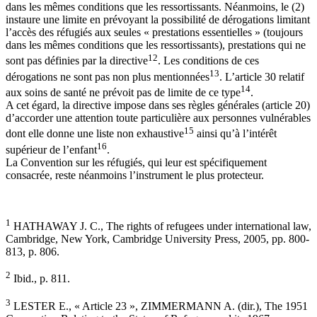
dans les mêmes conditions que les ressortissants. Néanmoins, le (2)
instaure une limite en prévoyant la possibilité de dérogations limitant
l’accès des réfugiés aux seules « prestations essentielles » (toujours
dans les mêmes conditions que les ressortissants), prestations qui ne
12
sont pas définies par la directive
. Les conditions de ces
13
dérogations ne sont pas non plus mentionnées
. L’article 30 relatif
14
aux soins de santé ne prévoit pas de limite de ce type
.
A cet égard, la directive impose dans ses règles générales (article 20)
d’accorder une attention toute particulière aux personnes vulnérables
15
dont elle donne une liste non exhaustive
ainsi qu’à l’intérêt
16
supérieur de l’enfant
.
La Convention sur les réfugiés, qui leur est spécifiquement
consacrée, reste néanmoins l’instrument le plus protecteur.
1
HATHAWAY J. C., The rights of refugees under international law,
Cambridge, New York, Cambridge University Press, 2005, pp. 800-
813, p. 806.
2
Ibid., p. 811.
3
LESTER E., « Article 23 », ZIMMERMANN A. (dir.), The 1951