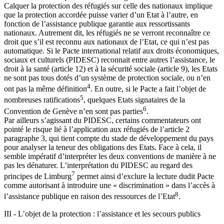
Calquer la protection des réfugiés sur celle des nationaux implique
que la protection accordée puisse varier d’un Etat à l’autre, en
fonction de l’assistance publique garantie aux ressortissants
nationaux. Autrement dit, les réfugiés ne se verront reconnaître ce
droit que s’il est reconnu aux nationaux de l’Etat, ce qui n’est pas
automatique. Si le Pacte international relatif aux droits économiques,
sociaux et culturels (PIDESC) reconnait entre autres l’assistance, le
droit à la santé (article 12) et à la sécurité sociale (article 9), les Etats
ne sont pas tous dotés d’un système de protection sociale, ou n’en
4
ont pas la même définition
. En outre, si le Pacte a fait l’objet de
5
nombreuses ratifications
, quelques Etats signataires de la
6
Convention de Genève n’en sont pas parties
.
Par ailleurs s’agissant du PIDESC, certains commentateurs ont
pointé le risque lié à l’application aux réfugiés de l’article 2
paragraphe 3, qui tient compte du stade de développement du pays
pour analyser la teneur des obligations des Etats. Face à cela, il
semble impératif d’interpréter les deux conventions de manière à ne
pas les dénaturer. L’interprétation du PIDESC au regard des
7
principes de Limburg
permet ainsi d’exclure la lecture dudit Pacte
comme autorisant à introduire une « discrimination » dans l’accès à
8
l’assistance publique en raison des ressources de l’Etat
.
III - L’objet de la protection : l’assistance et les secours publics