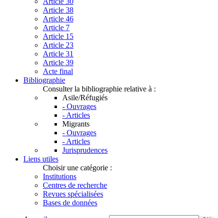
Article 30
Article 38
Article 46
Article 7
Article 15
Article 23
Article 31
Article 39
Acte final
Bibliographie
Consulter la bibliographie relative à :
Asile/Réfugiés
- Ouvrages
- Articles
Migrants
- Ouvrages
- Articles
Jurisprudences
Liens utiles
Choisir une catégorie :
Institutions
Centres de recherche
Revues spécialisées
Bases de données