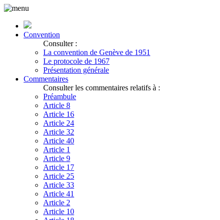
Convention
Consulter :
La convention de Genève de 1951
Le protocole de 1967
Présentation générale
Commentaires
Consulter les commentaires relatifs à :
Préambule
Article 8
Article 16
Article 24
Article 32
Article 40
Article 1
Article 9
Article 17
Article 25
Article 33
Article 41
Article 2
Article 10