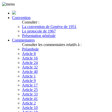
Convention
Consulter :
La convention de Genève de 1951
Le protocole de 1967
Présentation générale
Commentaires
Consulter les commentaires relatifs à :
Préambule
Article 8
Article 16
Article 24
Article 32
Article 40
Article 1
Article 9
Article 17
Article 25
Article 33
Article 41
Article 2
Article 10