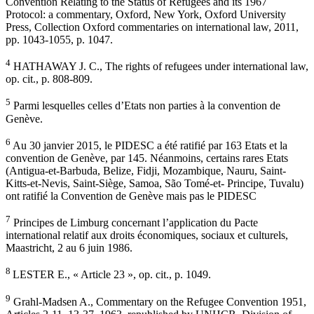
Convention Relating to the Status of Refugees and its 1967
Protocol: a commentary, Oxford, New York, Oxford University
Press, Collection Oxford commentaries on international law, 2011,
pp. 1043-1055, p. 1047.
4
HATHAWAY J. C., The rights of refugees under international law,
op. cit., p. 808-809.
5
Parmi lesquelles celles d’Etats non parties à la convention de
Genève.
6
Au 30 janvier 2015, le PIDESC a été ratifié par 163 Etats et la
convention de Genève, par 145. Néanmoins, certains rares Etats
(Antigua-et-Barbuda, Belize, Fidji, Mozambique, Nauru, Saint-
Kitts-et-Nevis, Saint-Siège, Samoa, São Tomé-et- Principe, Tuvalu)
ont ratifié la Convention de Genève mais pas le PIDESC
7
Principes de Limburg concernant l’application du Pacte
international relatif aux droits économiques, sociaux et culturels,
Maastricht, 2 au 6 juin 1986.
8
LESTER E., « Article 23 », op. cit., p. 1049.
9
Grahl-Madsen A., Commentary on the Refugee Convention 1951,