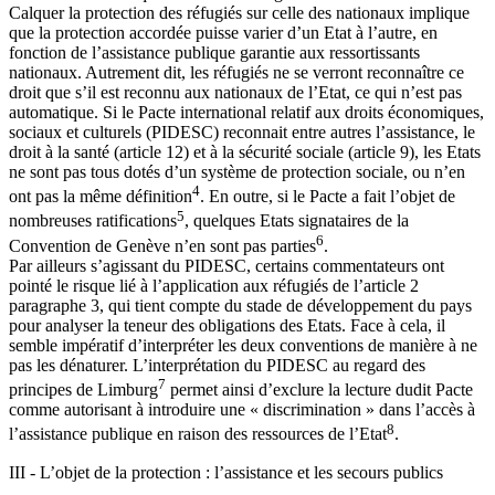
Calquer la protection des réfugiés sur celle des nationaux implique
que la protection accordée puisse varier d’un Etat à l’autre, en
fonction de l’assistance publique garantie aux ressortissants
nationaux. Autrement dit, les réfugiés ne se verront reconnaître ce
droit que s’il est reconnu aux nationaux de l’Etat, ce qui n’est pas
automatique. Si le Pacte international relatif aux droits économiques,
sociaux et culturels (PIDESC) reconnait entre autres l’assistance, le
droit à la santé (article 12) et à la sécurité sociale (article 9), les Etats
ne sont pas tous dotés d’un système de protection sociale, ou n’en
4
ont pas la même définition
. En outre, si le Pacte a fait l’objet de
5
nombreuses ratifications
, quelques Etats signataires de la
6
Convention de Genève n’en sont pas parties
.
Par ailleurs s’agissant du PIDESC, certains commentateurs ont
pointé le risque lié à l’application aux réfugiés de l’article 2
paragraphe 3, qui tient compte du stade de développement du pays
pour analyser la teneur des obligations des Etats. Face à cela, il
semble impératif d’interpréter les deux conventions de manière à ne
pas les dénaturer. L’interprétation du PIDESC au regard des
7
principes de Limburg
permet ainsi d’exclure la lecture dudit Pacte
comme autorisant à introduire une « discrimination » dans l’accès à
8
l’assistance publique en raison des ressources de l’Etat
.
III - L’objet de la protection : l’assistance et les secours publics