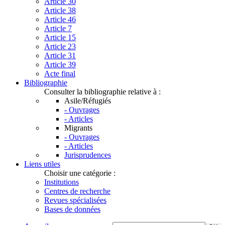
Article 30
Article 38
Article 46
Article 7
Article 15
Article 23
Article 31
Article 39
Acte final
Bibliographie
Consulter la bibliographie relative à :
Asile/Réfugiés
- Ouvrages
- Articles
Migrants
- Ouvrages
- Articles
Jurisprudences
Liens utiles
Choisir une catégorie :
Institutions
Centres de recherche
Revues spécialisées
Bases de données