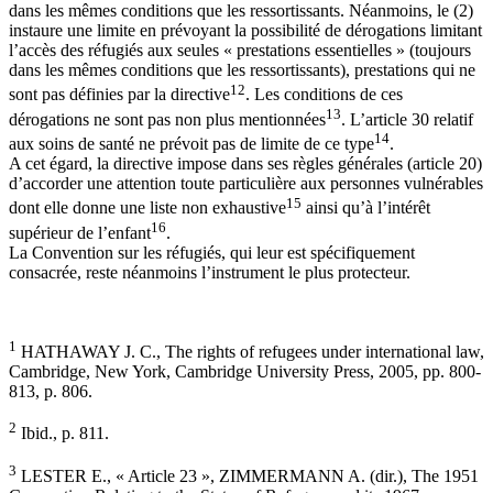
dans les mêmes conditions que les ressortissants. Néanmoins, le (2)
instaure une limite en prévoyant la possibilité de dérogations limitant
l’accès des réfugiés aux seules « prestations essentielles » (toujours
dans les mêmes conditions que les ressortissants), prestations qui ne
12
sont pas définies par la directive
. Les conditions de ces
13
dérogations ne sont pas non plus mentionnées
. L’article 30 relatif
14
aux soins de santé ne prévoit pas de limite de ce type
.
A cet égard, la directive impose dans ses règles générales (article 20)
d’accorder une attention toute particulière aux personnes vulnérables
15
dont elle donne une liste non exhaustive
ainsi qu’à l’intérêt
16
supérieur de l’enfant
.
La Convention sur les réfugiés, qui leur est spécifiquement
consacrée, reste néanmoins l’instrument le plus protecteur.
1
HATHAWAY J. C., The rights of refugees under international law,
Cambridge, New York, Cambridge University Press, 2005, pp. 800-
813, p. 806.
2
Ibid., p. 811.
3
LESTER E., « Article 23 », ZIMMERMANN A. (dir.), The 1951