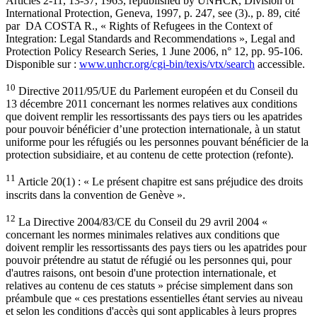
Articles 2-11, 13-37, 1963, republished by UNHCR, Division of
International Protection, Geneva, 1997, p. 247, see (3)., p. 89, cité
par DA COSTA R., « Rights of Refugees in the Context of
Integration: Legal Standards and Recommendations », Legal and
Protection Policy Research Series, 1 June 2006, n° 12, pp. 95-106.
Disponible sur :
www.unhcr.org/cgi-bin/texis/vtx/search
accessible.
10
Directive 2011/95/UE du Parlement européen et du Conseil du
13 décembre 2011 concernant les normes relatives aux conditions
que doivent remplir les ressortissants des pays tiers ou les apatrides
pour pouvoir bénéficier d’une protection internationale, à un statut
uniforme pour les réfugiés ou les personnes pouvant bénéficier de la
protection subsidiaire, et au contenu de cette protection (refonte).
11
Article 20(1) : « Le présent chapitre est sans préjudice des droits
inscrits dans la convention de Genève ».
12
La Directive 2004/83/CE du Conseil du 29 avril 2004 «
concernant les normes minimales relatives aux conditions que
doivent remplir les ressortissants des pays tiers ou les apatrides pour
pouvoir prétendre au statut de réfugié ou les personnes qui, pour
d'autres raisons, ont besoin d'une protection internationale, et
relatives au contenu de ces statuts » précise simplement dans son
préambule que « ces prestations essentielles étant servies au niveau
et selon les conditions d'accès qui sont applicables à leurs propres