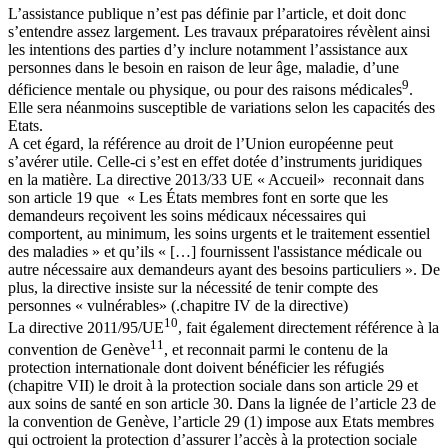
L’assistance publique n’est pas définie par l’article, et doit donc
s’entendre assez largement. Les travaux préparatoires révèlent ainsi
les intentions des parties d’y inclure notamment l’assistance aux
personnes dans le besoin en raison de leur âge, maladie, d’une
9
déficience mentale ou physique, ou pour des raisons médicales
.
Elle sera néanmoins susceptible de variations selon les capacités des
Etats.
A cet égard, la référence au droit de l’Union européenne peut
s’avérer utile. Celle-ci s’est en effet dotée d’instruments juridiques
en la matière. La directive 2013/33 UE « Accueil» reconnait dans
son article 19 que « Les États membres font en sorte que les
demandeurs reçoivent les soins médicaux nécessaires qui
comportent, au minimum, les soins urgents et le traitement essentiel
des maladies » et qu’ils « […] fournissent l'assistance médicale ou
autre nécessaire aux demandeurs ayant des besoins particuliers ». De
plus, la directive insiste sur la nécessité de tenir compte des
personnes « vulnérables» (.chapitre IV de la directive)
10
La directive 2011/95/UE
, fait également directement référence à la
11
convention de Genève
, et reconnait parmi le contenu de la
protection internationale dont doivent bénéficier les réfugiés
(chapitre VII) le droit à la protection sociale dans son article 29 et
aux soins de santé en son article 30. Dans la lignée de l’article 23 de
la convention de Genève, l’article 29 (1) impose aux Etats membres
qui octroient la protection d’assurer l’accès à la protection sociale