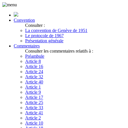
Convention
Consulter :
La convention de Genève de 1951
Le protocole de 1967
Présentation générale
Commentaires
Consulter les commentaires relatifs à :
Préambule
Article 8
Article 16
Article 24
Article 32
Article 40
Article 1
Article 9
Article 17
Article 25
Article 33
Article 41
Article 2
Article 10