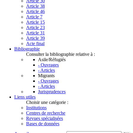
Article 30
Article 38
Article 46
Article 7
Article 15
Article 23
Article 31
Article 39
Acte final
Bibliographie
Consulter la bibliographie relative à :
Asile/Réfugiés
- Ouvrages
- Articles
Migrants
- Ouvrages
- Articles
Jurisprudences
Liens utiles
Choisir une catégorie :
Institutions
Centres de recherche
Revues spécialisées
Bases de données