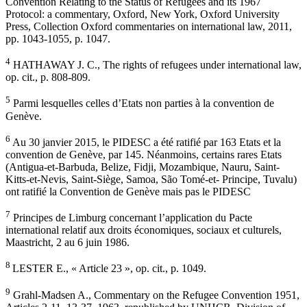
Convention Relating to the Status of Refugees and its 1967
Protocol: a commentary, Oxford, New York, Oxford University
Press, Collection Oxford commentaries on international law, 2011,
pp. 1043-1055, p. 1047.
4
HATHAWAY J. C., The rights of refugees under international law,
op. cit., p. 808-809.
5
Parmi lesquelles celles d’Etats non parties à la convention de
Genève.
6
Au 30 janvier 2015, le PIDESC a été ratifié par 163 Etats et la
convention de Genève, par 145. Néanmoins, certains rares Etats
(Antigua-et-Barbuda, Belize, Fidji, Mozambique, Nauru, Saint-
Kitts-et-Nevis, Saint-Siège, Samoa, São Tomé-et- Principe, Tuvalu)
ont ratifié la Convention de Genève mais pas le PIDESC
7
Principes de Limburg concernant l’application du Pacte
international relatif aux droits économiques, sociaux et culturels,
Maastricht, 2 au 6 juin 1986.
8
LESTER E., « Article 23 », op. cit., p. 1049.
9
Grahl-Madsen A., Commentary on the Refugee Convention 1951,