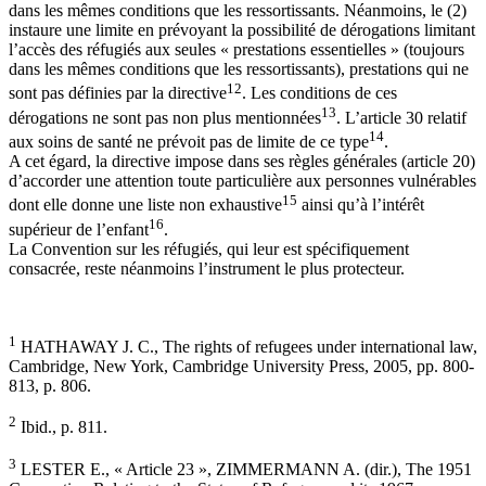
dans les mêmes conditions que les ressortissants. Néanmoins, le (2)
instaure une limite en prévoyant la possibilité de dérogations limitant
l’accès des réfugiés aux seules « prestations essentielles » (toujours
dans les mêmes conditions que les ressortissants), prestations qui ne
12
sont pas définies par la directive
. Les conditions de ces
13
dérogations ne sont pas non plus mentionnées
. L’article 30 relatif
14
aux soins de santé ne prévoit pas de limite de ce type
.
A cet égard, la directive impose dans ses règles générales (article 20)
d’accorder une attention toute particulière aux personnes vulnérables
15
dont elle donne une liste non exhaustive
ainsi qu’à l’intérêt
16
supérieur de l’enfant
.
La Convention sur les réfugiés, qui leur est spécifiquement
consacrée, reste néanmoins l’instrument le plus protecteur.
1
HATHAWAY J. C., The rights of refugees under international law,
Cambridge, New York, Cambridge University Press, 2005, pp. 800-
813, p. 806.
2
Ibid., p. 811.
3
LESTER E., « Article 23 », ZIMMERMANN A. (dir.), The 1951