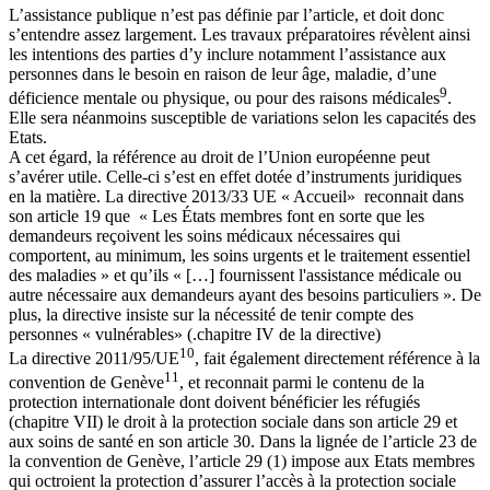
L’assistance publique n’est pas définie par l’article, et doit donc
s’entendre assez largement. Les travaux préparatoires révèlent ainsi
les intentions des parties d’y inclure notamment l’assistance aux
personnes dans le besoin en raison de leur âge, maladie, d’une
9
déficience mentale ou physique, ou pour des raisons médicales
.
Elle sera néanmoins susceptible de variations selon les capacités des
Etats.
A cet égard, la référence au droit de l’Union européenne peut
s’avérer utile. Celle-ci s’est en effet dotée d’instruments juridiques
en la matière. La directive 2013/33 UE « Accueil» reconnait dans
son article 19 que « Les États membres font en sorte que les
demandeurs reçoivent les soins médicaux nécessaires qui
comportent, au minimum, les soins urgents et le traitement essentiel
des maladies » et qu’ils « […] fournissent l'assistance médicale ou
autre nécessaire aux demandeurs ayant des besoins particuliers ». De
plus, la directive insiste sur la nécessité de tenir compte des
personnes « vulnérables» (.chapitre IV de la directive)
10
La directive 2011/95/UE
, fait également directement référence à la
11
convention de Genève
, et reconnait parmi le contenu de la
protection internationale dont doivent bénéficier les réfugiés
(chapitre VII) le droit à la protection sociale dans son article 29 et
aux soins de santé en son article 30. Dans la lignée de l’article 23 de
la convention de Genève, l’article 29 (1) impose aux Etats membres
qui octroient la protection d’assurer l’accès à la protection sociale