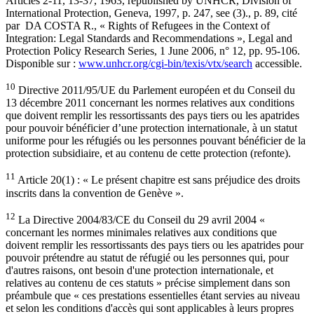
Articles 2-11, 13-37, 1963, republished by UNHCR, Division of
International Protection, Geneva, 1997, p. 247, see (3)., p. 89, cité
par DA COSTA R., « Rights of Refugees in the Context of
Integration: Legal Standards and Recommendations », Legal and
Protection Policy Research Series, 1 June 2006, n° 12, pp. 95-106.
Disponible sur :
www.unhcr.org/cgi-bin/texis/vtx/search
accessible.
10
Directive 2011/95/UE du Parlement européen et du Conseil du
13 décembre 2011 concernant les normes relatives aux conditions
que doivent remplir les ressortissants des pays tiers ou les apatrides
pour pouvoir bénéficier d’une protection internationale, à un statut
uniforme pour les réfugiés ou les personnes pouvant bénéficier de la
protection subsidiaire, et au contenu de cette protection (refonte).
11
Article 20(1) : « Le présent chapitre est sans préjudice des droits
inscrits dans la convention de Genève ».
12
La Directive 2004/83/CE du Conseil du 29 avril 2004 «
concernant les normes minimales relatives aux conditions que
doivent remplir les ressortissants des pays tiers ou les apatrides pour
pouvoir prétendre au statut de réfugié ou les personnes qui, pour
d'autres raisons, ont besoin d'une protection internationale, et
relatives au contenu de ces statuts » précise simplement dans son
préambule que « ces prestations essentielles étant servies au niveau
et selon les conditions d'accès qui sont applicables à leurs propres