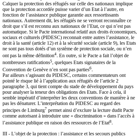
Calquer la protection des réfugiés sur celle des nationaux implique
que la protection accordée puisse varier d’un Etat à l’autre, en
fonction de l’assistance publique garantie aux ressortissants
nationaux. Autrement dit, les réfugiés ne se verront reconnaître ce
droit que s’il est reconnu aux nationaux de l’Etat, ce qui n’est pas
automatique. Si le Pacte international relatif aux droits économiques,
sociaux et culturels (PIDESC) reconnait entre autres l’assistance, le
droit à la santé (article 12) et à la sécurité sociale (article 9), les Etats
ne sont pas tous dotés d’un système de protection sociale, ou n’en
4
ont pas la même définition
. En outre, si le Pacte a fait l’objet de
5
nombreuses ratifications
, quelques Etats signataires de la
6
Convention de Genève n’en sont pas parties
.
Par ailleurs s’agissant du PIDESC, certains commentateurs ont
pointé le risque lié à l’application aux réfugiés de l’article 2
paragraphe 3, qui tient compte du stade de développement du pays
pour analyser la teneur des obligations des Etats. Face à cela, il
semble impératif d’interpréter les deux conventions de manière à ne
pas les dénaturer. L’interprétation du PIDESC au regard des
7
principes de Limburg
permet ainsi d’exclure la lecture dudit Pacte
comme autorisant à introduire une « discrimination » dans l’accès à
8
l’assistance publique en raison des ressources de l’Etat
.
III - L’objet de la protection : l’assistance et les secours publics