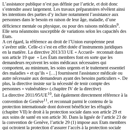
L’assistance publique n’est pas définie par l’article, et doit donc
s’entendre assez largement. Les travaux préparatoires révèlent ainsi
les intentions des parties d’y inclure notamment l’assistance aux
personnes dans le besoin en raison de leur âge, maladie, d’une
9
déficience mentale ou physique, ou pour des raisons médicales
.
Elle sera néanmoins susceptible de variations selon les capacités des
Etats.
A cet égard, la référence au droit de l’Union européenne peut
s’avérer utile. Celle-ci s’est en effet dotée d’instruments juridiques
en la matière. La directive 2013/33 UE « Accueil» reconnait dans
son article 19 que « Les États membres font en sorte que les
demandeurs reçoivent les soins médicaux nécessaires qui
comportent, au minimum, les soins urgents et le traitement essentiel
des maladies » et qu’ils « […] fournissent l'assistance médicale ou
autre nécessaire aux demandeurs ayant des besoins particuliers ». De
plus, la directive insiste sur la nécessité de tenir compte des
personnes « vulnérables» (.chapitre IV de la directive)
10
La directive 2011/95/UE
, fait également directement référence à la
11
convention de Genève
, et reconnait parmi le contenu de la
protection internationale dont doivent bénéficier les réfugiés
(chapitre VII) le droit à la protection sociale dans son article 29 et
aux soins de santé en son article 30. Dans la lignée de l’article 23 de
la convention de Genève, l’article 29 (1) impose aux Etats membres
qui octroient la protection d’assurer l’accès à la protection sociale