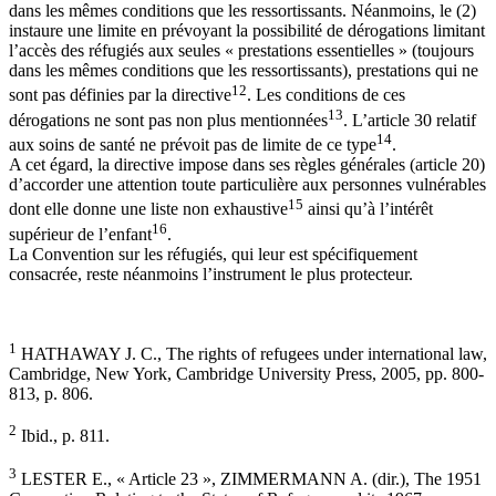
dans les mêmes conditions que les ressortissants. Néanmoins, le (2)
instaure une limite en prévoyant la possibilité de dérogations limitant
l’accès des réfugiés aux seules « prestations essentielles » (toujours
dans les mêmes conditions que les ressortissants), prestations qui ne
12
sont pas définies par la directive
. Les conditions de ces
13
dérogations ne sont pas non plus mentionnées
. L’article 30 relatif
14
aux soins de santé ne prévoit pas de limite de ce type
.
A cet égard, la directive impose dans ses règles générales (article 20)
d’accorder une attention toute particulière aux personnes vulnérables
15
dont elle donne une liste non exhaustive
ainsi qu’à l’intérêt
16
supérieur de l’enfant
.
La Convention sur les réfugiés, qui leur est spécifiquement
consacrée, reste néanmoins l’instrument le plus protecteur.
1
HATHAWAY J. C., The rights of refugees under international law,
Cambridge, New York, Cambridge University Press, 2005, pp. 800-
813, p. 806.
2
Ibid., p. 811.
3
LESTER E., « Article 23 », ZIMMERMANN A. (dir.), The 1951