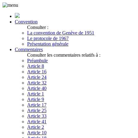
Convention
Consulter :
La convention de Genève de 1951
Le protocole de 1967
Présentation générale
Commentaires
Consulter les commentaires relatifs à :
Préambule
Article 8
Article 16
Article 24
Article 32
Article 40
Article 1
Article 9
Article 17
Article 25
Article 33
Article 41
Article 2
Article 10