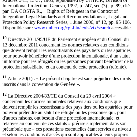
Articles 2-11, 13-37, 1963, republished by UNHCR, Division of
International Protection, Geneva, 1997, p. 247, see (3)., p. 89, cité
par DA COSTA R., « Rights of Refugees in the Context of
Integration: Legal Standards and Recommendations », Legal and
Protection Policy Research Series, 1 June 2006, n° 12, pp. 95-106.
Disponible sur :
www.unhcr.org/cgi-bin/texis/vtx/search
accessible.
10
Directive 2011/95/UE du Parlement européen et du Conseil du
13 décembre 2011 concernant les normes relatives aux conditions
que doivent remplir les ressortissants des pays tiers ou les apatrides
pour pouvoir bénéficier d’une protection internationale, à un statut
uniforme pour les réfugiés ou les personnes pouvant bénéficier de la
protection subsidiaire, et au contenu de cette protection (refonte).
11
Article 20(1) : « Le présent chapitre est sans préjudice des droits
inscrits dans la convention de Genève ».
12
La Directive 2004/83/CE du Conseil du 29 avril 2004 «
concernant les normes minimales relatives aux conditions que
doivent remplir les ressortissants des pays tiers ou les apatrides pour
pouvoir prétendre au statut de réfugié ou les personnes qui, pour
d'autres raisons, ont besoin d'une protection internationale, et
relatives au contenu de ces statuts » précise simplement dans son
préambule que « ces prestations essentielles étant servies au niveau
et selon les conditions d'accès qui sont applicables à leurs propres