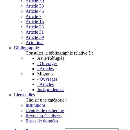
Article 30
Article 38
Article 46
Article 7
Article 15
Article 23
Article 31
Article 39
Acte final
Bibliographie
Consulter la bibliographie relative à :
Asile/Réfugiés
- Ouvrages
- Articles
Migrants
- Ouvrages
- Articles
Jurisprudences
Liens utiles
Choisir une catégorie :
Institutions
Centres de recherche
Revues spécialisées
Bases de données