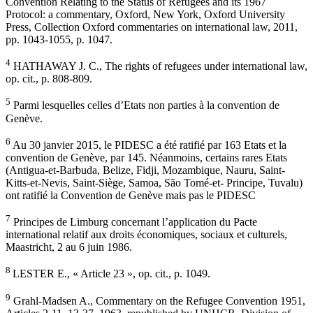
Convention Relating to the Status of Refugees and its 1967
Protocol: a commentary, Oxford, New York, Oxford University
Press, Collection Oxford commentaries on international law, 2011,
pp. 1043-1055, p. 1047.
4
HATHAWAY J. C., The rights of refugees under international law,
op. cit., p. 808-809.
5
Parmi lesquelles celles d’Etats non parties à la convention de
Genève.
6
Au 30 janvier 2015, le PIDESC a été ratifié par 163 Etats et la
convention de Genève, par 145. Néanmoins, certains rares Etats
(Antigua-et-Barbuda, Belize, Fidji, Mozambique, Nauru, Saint-
Kitts-et-Nevis, Saint-Siège, Samoa, São Tomé-et- Principe, Tuvalu)
ont ratifié la Convention de Genève mais pas le PIDESC
7
Principes de Limburg concernant l’application du Pacte
international relatif aux droits économiques, sociaux et culturels,
Maastricht, 2 au 6 juin 1986.
8
LESTER E., « Article 23 », op. cit., p. 1049.
9
Grahl-Madsen A., Commentary on the Refugee Convention 1951,