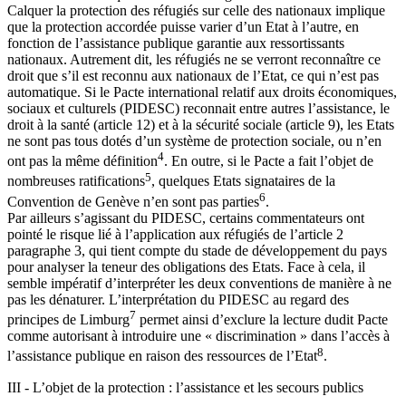
Calquer la protection des réfugiés sur celle des nationaux implique
que la protection accordée puisse varier d’un Etat à l’autre, en
fonction de l’assistance publique garantie aux ressortissants
nationaux. Autrement dit, les réfugiés ne se verront reconnaître ce
droit que s’il est reconnu aux nationaux de l’Etat, ce qui n’est pas
automatique. Si le Pacte international relatif aux droits économiques,
sociaux et culturels (PIDESC) reconnait entre autres l’assistance, le
droit à la santé (article 12) et à la sécurité sociale (article 9), les Etats
ne sont pas tous dotés d’un système de protection sociale, ou n’en
4
ont pas la même définition
. En outre, si le Pacte a fait l’objet de
5
nombreuses ratifications
, quelques Etats signataires de la
6
Convention de Genève n’en sont pas parties
.
Par ailleurs s’agissant du PIDESC, certains commentateurs ont
pointé le risque lié à l’application aux réfugiés de l’article 2
paragraphe 3, qui tient compte du stade de développement du pays
pour analyser la teneur des obligations des Etats. Face à cela, il
semble impératif d’interpréter les deux conventions de manière à ne
pas les dénaturer. L’interprétation du PIDESC au regard des
7
principes de Limburg
permet ainsi d’exclure la lecture dudit Pacte
comme autorisant à introduire une « discrimination » dans l’accès à
8
l’assistance publique en raison des ressources de l’Etat
.
III - L’objet de la protection : l’assistance et les secours publics