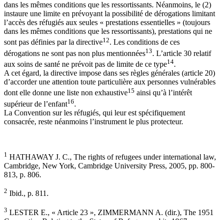
dans les mêmes conditions que les ressortissants. Néanmoins, le (2)
instaure une limite en prévoyant la possibilité de dérogations limitant
l’accès des réfugiés aux seules « prestations essentielles » (toujours
dans les mêmes conditions que les ressortissants), prestations qui ne
12
sont pas définies par la directive
. Les conditions de ces
13
dérogations ne sont pas non plus mentionnées
. L’article 30 relatif
14
aux soins de santé ne prévoit pas de limite de ce type
.
A cet égard, la directive impose dans ses règles générales (article 20)
d’accorder une attention toute particulière aux personnes vulnérables
15
dont elle donne une liste non exhaustive
ainsi qu’à l’intérêt
16
supérieur de l’enfant
.
La Convention sur les réfugiés, qui leur est spécifiquement
consacrée, reste néanmoins l’instrument le plus protecteur.
1
HATHAWAY J. C., The rights of refugees under international law,
Cambridge, New York, Cambridge University Press, 2005, pp. 800-
813, p. 806.
2
Ibid., p. 811.
3
LESTER E., « Article 23 », ZIMMERMANN A. (dir.), The 1951