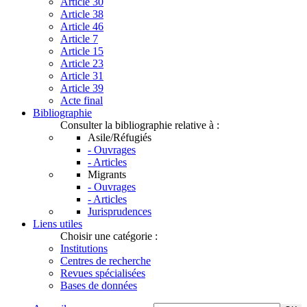
Article 30
Article 38
Article 46
Article 7
Article 15
Article 23
Article 31
Article 39
Acte final
Bibliographie
Consulter la bibliographie relative à :
Asile/Réfugiés
- Ouvrages
- Articles
Migrants
- Ouvrages
- Articles
Jurisprudences
Liens utiles
Choisir une catégorie :
Institutions
Centres de recherche
Revues spécialisées
Bases de données