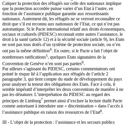
Calquer la protection des réfugiés sur celle des nationaux implique
que la protection accordée puisse varier d’un Etat à l’autre, en
fonction de l’assistance publique garantie aux ressortissants
nationaux. Autrement dit, les réfugiés ne se verront reconnaître ce
droit que s’il est reconnu aux nationaux de l’Etat, ce qui n’est pas
automatique. Si le Pacte international relatif aux droits économiques,
sociaux et culturels (PIDESC) reconnait entre autres l’assistance, le
droit à la santé (article 12) et à la sécurité sociale (article 9), les Etats
ne sont pas tous dotés d’un système de protection sociale, ou n’en
4
ont pas la même définition
. En outre, si le Pacte a fait l’objet de
5
nombreuses ratifications
, quelques Etats signataires de la
6
Convention de Genève n’en sont pas parties
.
Par ailleurs s’agissant du PIDESC, certains commentateurs ont
pointé le risque lié à l’application aux réfugiés de l’article 2
paragraphe 3, qui tient compte du stade de développement du pays
pour analyser la teneur des obligations des Etats. Face à cela, il
semble impératif d’interpréter les deux conventions de manière à ne
pas les dénaturer. L’interprétation du PIDESC au regard des
7
principes de Limburg
permet ainsi d’exclure la lecture dudit Pacte
comme autorisant à introduire une « discrimination » dans l’accès à
8
l’assistance publique en raison des ressources de l’Etat
.
III - L’objet de la protection : l’assistance et les secours publics