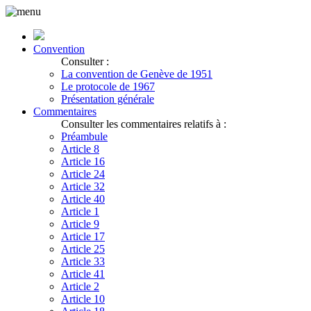
Convention
Consulter :
La convention de Genève de 1951
Le protocole de 1967
Présentation générale
Commentaires
Consulter les commentaires relatifs à :
Préambule
Article 8
Article 16
Article 24
Article 32
Article 40
Article 1
Article 9
Article 17
Article 25
Article 33
Article 41
Article 2
Article 10