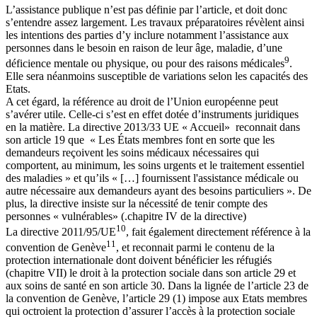
L’assistance publique n’est pas définie par l’article, et doit donc
s’entendre assez largement. Les travaux préparatoires révèlent ainsi
les intentions des parties d’y inclure notamment l’assistance aux
personnes dans le besoin en raison de leur âge, maladie, d’une
9
déficience mentale ou physique, ou pour des raisons médicales
.
Elle sera néanmoins susceptible de variations selon les capacités des
Etats.
A cet égard, la référence au droit de l’Union européenne peut
s’avérer utile. Celle-ci s’est en effet dotée d’instruments juridiques
en la matière. La directive 2013/33 UE « Accueil» reconnait dans
son article 19 que « Les États membres font en sorte que les
demandeurs reçoivent les soins médicaux nécessaires qui
comportent, au minimum, les soins urgents et le traitement essentiel
des maladies » et qu’ils « […] fournissent l'assistance médicale ou
autre nécessaire aux demandeurs ayant des besoins particuliers ». De
plus, la directive insiste sur la nécessité de tenir compte des
personnes « vulnérables» (.chapitre IV de la directive)
10
La directive 2011/95/UE
, fait également directement référence à la
11
convention de Genève
, et reconnait parmi le contenu de la
protection internationale dont doivent bénéficier les réfugiés
(chapitre VII) le droit à la protection sociale dans son article 29 et
aux soins de santé en son article 30. Dans la lignée de l’article 23 de
la convention de Genève, l’article 29 (1) impose aux Etats membres
qui octroient la protection d’assurer l’accès à la protection sociale