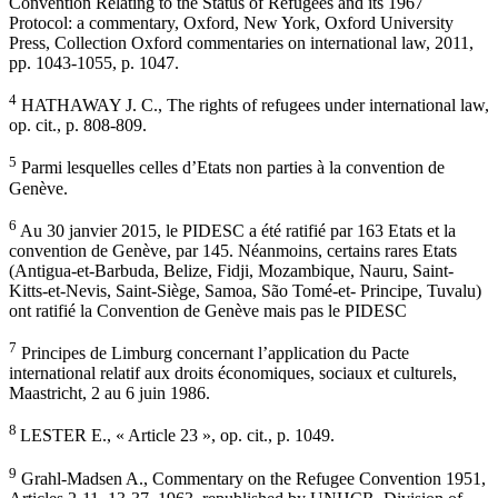
Convention Relating to the Status of Refugees and its 1967
Protocol: a commentary, Oxford, New York, Oxford University
Press, Collection Oxford commentaries on international law, 2011,
pp. 1043-1055, p. 1047.
4
HATHAWAY J. C., The rights of refugees under international law,
op. cit., p. 808-809.
5
Parmi lesquelles celles d’Etats non parties à la convention de
Genève.
6
Au 30 janvier 2015, le PIDESC a été ratifié par 163 Etats et la
convention de Genève, par 145. Néanmoins, certains rares Etats
(Antigua-et-Barbuda, Belize, Fidji, Mozambique, Nauru, Saint-
Kitts-et-Nevis, Saint-Siège, Samoa, São Tomé-et- Principe, Tuvalu)
ont ratifié la Convention de Genève mais pas le PIDESC
7
Principes de Limburg concernant l’application du Pacte
international relatif aux droits économiques, sociaux et culturels,
Maastricht, 2 au 6 juin 1986.
8
LESTER E., « Article 23 », op. cit., p. 1049.
9
Grahl-Madsen A., Commentary on the Refugee Convention 1951,