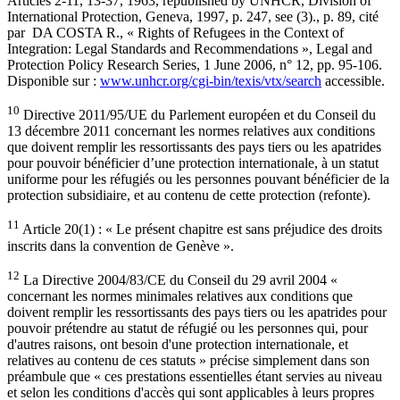
Articles 2-11, 13-37, 1963, republished by UNHCR, Division of
International Protection, Geneva, 1997, p. 247, see (3)., p. 89, cité
par DA COSTA R., « Rights of Refugees in the Context of
Integration: Legal Standards and Recommendations », Legal and
Protection Policy Research Series, 1 June 2006, n° 12, pp. 95-106.
Disponible sur :
www.unhcr.org/cgi-bin/texis/vtx/search
accessible.
10
Directive 2011/95/UE du Parlement européen et du Conseil du
13 décembre 2011 concernant les normes relatives aux conditions
que doivent remplir les ressortissants des pays tiers ou les apatrides
pour pouvoir bénéficier d’une protection internationale, à un statut
uniforme pour les réfugiés ou les personnes pouvant bénéficier de la
protection subsidiaire, et au contenu de cette protection (refonte).
11
Article 20(1) : « Le présent chapitre est sans préjudice des droits
inscrits dans la convention de Genève ».
12
La Directive 2004/83/CE du Conseil du 29 avril 2004 «
concernant les normes minimales relatives aux conditions que
doivent remplir les ressortissants des pays tiers ou les apatrides pour
pouvoir prétendre au statut de réfugié ou les personnes qui, pour
d'autres raisons, ont besoin d'une protection internationale, et
relatives au contenu de ces statuts » précise simplement dans son
préambule que « ces prestations essentielles étant servies au niveau
et selon les conditions d'accès qui sont applicables à leurs propres