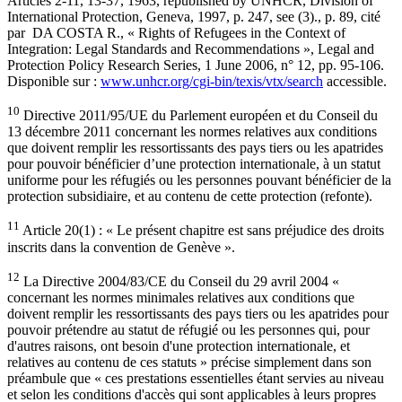
Articles 2-11, 13-37, 1963, republished by UNHCR, Division of
International Protection, Geneva, 1997, p. 247, see (3)., p. 89, cité
par DA COSTA R., « Rights of Refugees in the Context of
Integration: Legal Standards and Recommendations », Legal and
Protection Policy Research Series, 1 June 2006, n° 12, pp. 95-106.
Disponible sur :
www.unhcr.org/cgi-bin/texis/vtx/search
accessible.
10
Directive 2011/95/UE du Parlement européen et du Conseil du
13 décembre 2011 concernant les normes relatives aux conditions
que doivent remplir les ressortissants des pays tiers ou les apatrides
pour pouvoir bénéficier d’une protection internationale, à un statut
uniforme pour les réfugiés ou les personnes pouvant bénéficier de la
protection subsidiaire, et au contenu de cette protection (refonte).
11
Article 20(1) : « Le présent chapitre est sans préjudice des droits
inscrits dans la convention de Genève ».
12
La Directive 2004/83/CE du Conseil du 29 avril 2004 «
concernant les normes minimales relatives aux conditions que
doivent remplir les ressortissants des pays tiers ou les apatrides pour
pouvoir prétendre au statut de réfugié ou les personnes qui, pour
d'autres raisons, ont besoin d'une protection internationale, et
relatives au contenu de ces statuts » précise simplement dans son
préambule que « ces prestations essentielles étant servies au niveau
et selon les conditions d'accès qui sont applicables à leurs propres