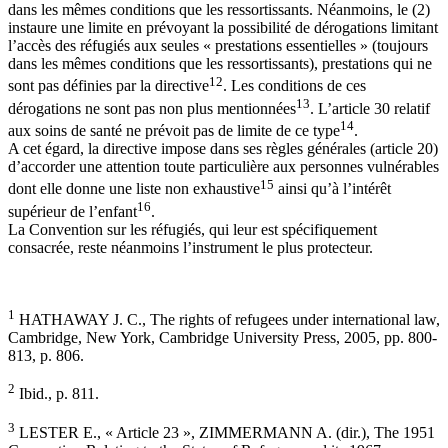
dans les mêmes conditions que les ressortissants. Néanmoins, le (2)
instaure une limite en prévoyant la possibilité de dérogations limitant
l’accès des réfugiés aux seules « prestations essentielles » (toujours
dans les mêmes conditions que les ressortissants), prestations qui ne
12
sont pas définies par la directive
. Les conditions de ces
13
dérogations ne sont pas non plus mentionnées
. L’article 30 relatif
14
aux soins de santé ne prévoit pas de limite de ce type
.
A cet égard, la directive impose dans ses règles générales (article 20)
d’accorder une attention toute particulière aux personnes vulnérables
15
dont elle donne une liste non exhaustive
ainsi qu’à l’intérêt
16
supérieur de l’enfant
.
La Convention sur les réfugiés, qui leur est spécifiquement
consacrée, reste néanmoins l’instrument le plus protecteur.
1
HATHAWAY J. C., The rights of refugees under international law,
Cambridge, New York, Cambridge University Press, 2005, pp. 800-
813, p. 806.
2
Ibid., p. 811.
3
LESTER E., « Article 23 », ZIMMERMANN A. (dir.), The 1951