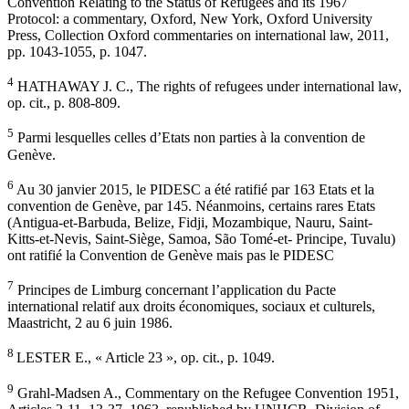
Convention Relating to the Status of Refugees and its 1967
Protocol: a commentary, Oxford, New York, Oxford University
Press, Collection Oxford commentaries on international law, 2011,
pp. 1043-1055, p. 1047.
4
HATHAWAY J. C., The rights of refugees under international law,
op. cit., p. 808-809.
5
Parmi lesquelles celles d’Etats non parties à la convention de
Genève.
6
Au 30 janvier 2015, le PIDESC a été ratifié par 163 Etats et la
convention de Genève, par 145. Néanmoins, certains rares Etats
(Antigua-et-Barbuda, Belize, Fidji, Mozambique, Nauru, Saint-
Kitts-et-Nevis, Saint-Siège, Samoa, São Tomé-et- Principe, Tuvalu)
ont ratifié la Convention de Genève mais pas le PIDESC
7
Principes de Limburg concernant l’application du Pacte
international relatif aux droits économiques, sociaux et culturels,
Maastricht, 2 au 6 juin 1986.
8
LESTER E., « Article 23 », op. cit., p. 1049.
9
Grahl-Madsen A., Commentary on the Refugee Convention 1951,