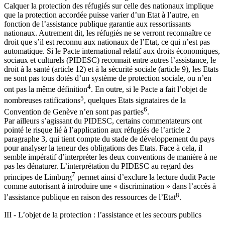
Calquer la protection des réfugiés sur celle des nationaux implique
que la protection accordée puisse varier d’un Etat à l’autre, en
fonction de l’assistance publique garantie aux ressortissants
nationaux. Autrement dit, les réfugiés ne se verront reconnaître ce
droit que s’il est reconnu aux nationaux de l’Etat, ce qui n’est pas
automatique. Si le Pacte international relatif aux droits économiques,
sociaux et culturels (PIDESC) reconnait entre autres l’assistance, le
droit à la santé (article 12) et à la sécurité sociale (article 9), les Etats
ne sont pas tous dotés d’un système de protection sociale, ou n’en
4
ont pas la même définition
. En outre, si le Pacte a fait l’objet de
5
nombreuses ratifications
, quelques Etats signataires de la
6
Convention de Genève n’en sont pas parties
.
Par ailleurs s’agissant du PIDESC, certains commentateurs ont
pointé le risque lié à l’application aux réfugiés de l’article 2
paragraphe 3, qui tient compte du stade de développement du pays
pour analyser la teneur des obligations des Etats. Face à cela, il
semble impératif d’interpréter les deux conventions de manière à ne
pas les dénaturer. L’interprétation du PIDESC au regard des
7
principes de Limburg
permet ainsi d’exclure la lecture dudit Pacte
comme autorisant à introduire une « discrimination » dans l’accès à
8
l’assistance publique en raison des ressources de l’Etat
.
III - L’objet de la protection : l’assistance et les secours publics