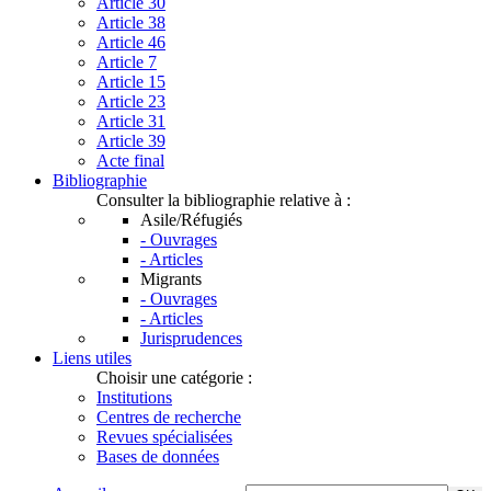
Article 30
Article 38
Article 46
Article 7
Article 15
Article 23
Article 31
Article 39
Acte final
Bibliographie
Consulter la bibliographie relative à :
Asile/Réfugiés
- Ouvrages
- Articles
Migrants
- Ouvrages
- Articles
Jurisprudences
Liens utiles
Choisir une catégorie :
Institutions
Centres de recherche
Revues spécialisées
Bases de données