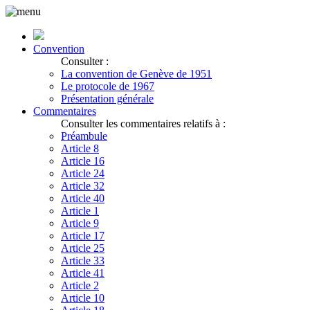
Convention
Consulter :
La convention de Genève de 1951
Le protocole de 1967
Présentation générale
Commentaires
Consulter les commentaires relatifs à :
Préambule
Article 8
Article 16
Article 24
Article 32
Article 40
Article 1
Article 9
Article 17
Article 25
Article 33
Article 41
Article 2
Article 10