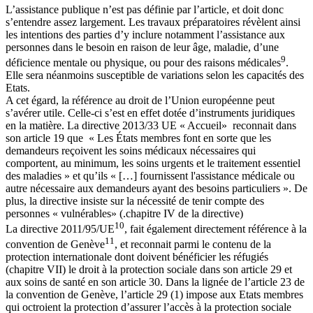
L’assistance publique n’est pas définie par l’article, et doit donc
s’entendre assez largement. Les travaux préparatoires révèlent ainsi
les intentions des parties d’y inclure notamment l’assistance aux
personnes dans le besoin en raison de leur âge, maladie, d’une
9
déficience mentale ou physique, ou pour des raisons médicales
.
Elle sera néanmoins susceptible de variations selon les capacités des
Etats.
A cet égard, la référence au droit de l’Union européenne peut
s’avérer utile. Celle-ci s’est en effet dotée d’instruments juridiques
en la matière. La directive 2013/33 UE « Accueil» reconnait dans
son article 19 que « Les États membres font en sorte que les
demandeurs reçoivent les soins médicaux nécessaires qui
comportent, au minimum, les soins urgents et le traitement essentiel
des maladies » et qu’ils « […] fournissent l'assistance médicale ou
autre nécessaire aux demandeurs ayant des besoins particuliers ». De
plus, la directive insiste sur la nécessité de tenir compte des
personnes « vulnérables» (.chapitre IV de la directive)
10
La directive 2011/95/UE
, fait également directement référence à la
11
convention de Genève
, et reconnait parmi le contenu de la
protection internationale dont doivent bénéficier les réfugiés
(chapitre VII) le droit à la protection sociale dans son article 29 et
aux soins de santé en son article 30. Dans la lignée de l’article 23 de
la convention de Genève, l’article 29 (1) impose aux Etats membres
qui octroient la protection d’assurer l’accès à la protection sociale