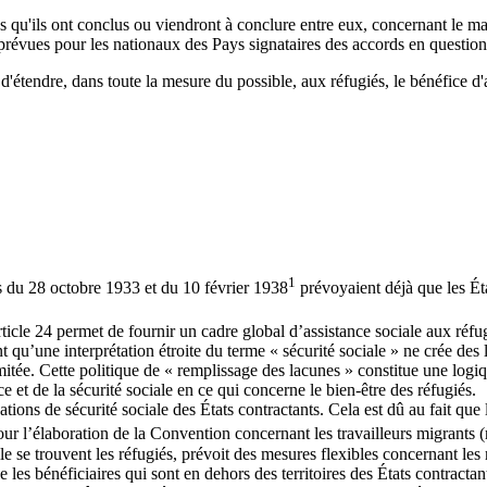
s qu'ils ont conclus ou viendront à conclure entre eux, concernant le ma
s prévues pour les nationaux des Pays signataires des accords en question
d'étendre, dans toute la mesure du possible, aux réfugiés, le bénéfice d'
1
s du 28 octobre 1933 et du 10 février 1938
prévoyaient déjà que les Éta
icle 24 permet de fournir un cadre global d’assistance sociale aux réfugi
u’une interprétation étroite du terme « sécurité sociale » ne crée des lac
imitée. Cette politique de « remplissage des lacunes » constitue une lo
e et de la sécurité sociale en ce qui concerne le bien-être des réfugiés.
tions de sécurité sociale des États contractants. Cela est dû au fait que 
our l’élaboration de la Convention concernant les travailleurs migrant
lle se trouvent les réfugiés, prévoit des mesures flexibles concernant le
e les bénéficiaires qui sont en dehors des territoires des États contract