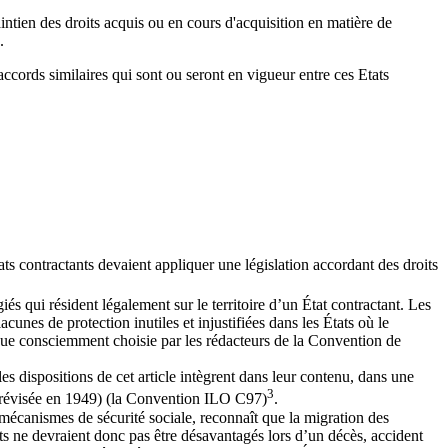
intien des droits acquis ou en cours d'acquisition en matière de
.
accords similaires qui sont ou seront en vigueur entre ces Etats
ts contractants devaient appliquer une législation accordant des droits
és qui résident légalement sur le territoire d’un État contractant. Les
unes de protection inutiles et injustifiées dans les États où le
gique consciemment choisie par les rédacteurs de la Convention de
les dispositions de cet article intègrent dans leur contenu, dans une
3
s (révisée en 1949) (la Convention ILO C97)
.
s mécanismes de sécurité sociale, reconnaît que la migration des
ants ne devraient donc pas être désavantagés lors d’un décès, accident