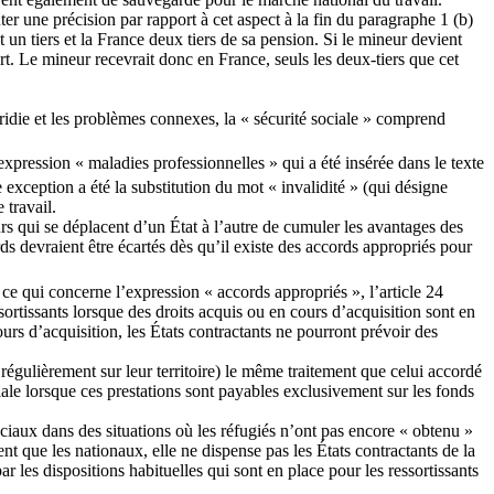
uter une précision par rapport à cet aspect à la fin du paragraphe 1 (b)
 un tiers et la France deux tiers de sa pension. Si le mineur devient
art. Le mineur recevrait donc en France, seuls les deux-tiers que cet
tridie et les problèmes connexes, la « sécurité sociale » comprend
pression « maladies professionnelles » qui a été insérée dans le texte
exception a été la substitution du mot « invalidité » (qui désigne
 travail.
urs qui se déplacent d’un État à l’autre de cumuler les avantages des
ds devraient être écartés dès qu’il existe des accords appropriés pour
n ce qui concerne l’expression « accords appropriés », l’article 24
ortissants lorsque des droits acquis ou en cours d’acquisition sont en
urs d’acquisition, les États contractants ne pourront prévoir des
 régulièrement sur leur territoire) le même traitement que celui accordé
ciale lorsque ces prestations sont payables exclusivement sur les fonds
iaux dans des situations où les réfugiés n’ont pas encore « obtenu »
nt que les nationaux, elle ne dispense pas les États contractants de la
ar les dispositions habituelles qui sont en place pour les ressortissants