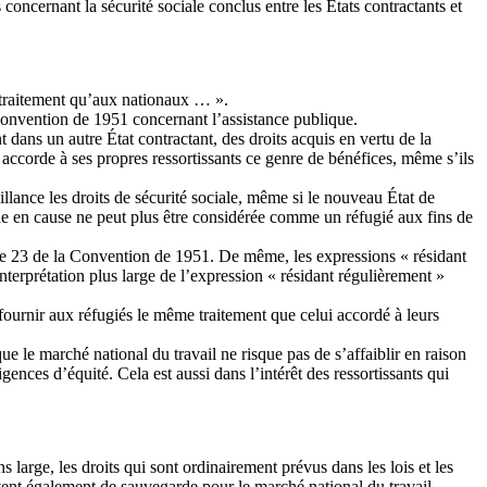
oncernant la sécurité sociale conclus entre les États contractants et
e traitement qu’aux nationaux … ».
a Convention de 1951 concernant l’assistance publique.
 dans un autre État contractant, des droits acquis en vertu de la
nt accorde à ses propres ressortissants ce genre de bénéfices, même s’ils
eillance les droits de sécurité sociale, même si le nouveau État de
nne en cause ne peut plus être considérée comme un réfugié aux fins de
rticle 23 de la Convention de 1951. De même, les expressions « résidant
interprétation plus large de l’expression « résidant régulièrement »
ournir aux réfugiés le même traitement que celui accordé à leurs
que le marché national du travail ne risque pas de s’affaiblir en raison
igences d’équité. Cela est aussi dans l’intérêt des ressortissants qui
s large, les droits qui sont ordinairement prévus dans les lois et les
vent également de sauvegarde pour le marché national du travail.