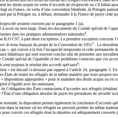
nt les droits acquis en vertu d’accords de réciprocité ou s’il fallait ajo
ingt en France, en vertu d’une convention bilatérale, la Pologne paierait
sa part par la Pologne ou, à défaut, demander à la France de payer cette p
éciprocité seraient couverts par le paragraphe 1 (a).
iné à avoir un sens large. Dans les documents du Comité spécial de l’apa
4
sentes dans les pratiques administratives nationales
.
on ILO C97, à part deux exceptions. La première exception concerne l’ex
5
vec le texte français du projet de la Convention de 1951
. La deuxième 
ap », qui couvre à la fois l’incapacité temporaire et celle permanente de
onaux bilatéraux qui sont souvent conclus afin de permettre aux travaille
le Comité spécial de l’apatridie et des problèmes connexes que ces accor
6
ils sont toujours le résultat des accords spéciaux
.
tion » est discuté ci-dessous par rapport à l’article 24, paragraphe 3. E
s États de traiter les réfugiés de la même manière que leurs propres ress
s « dispositions appropriées » pour le maintien des droits acquis ou en co
n pied d’égalité avec les nationaux.
n de l’obligation des États contractants d’accorder aux réfugiés (résidant
r l’État d’une obligation absolue de payer les prestations de sécurité so
n normale, la disposition permet également la conclusion d’accords spéc
tation dans la mesure où les réfugiés ne peuvent profiter du même traiteme
es pour couvrir ces réfugiés dont la situation est adéquatement couverte p