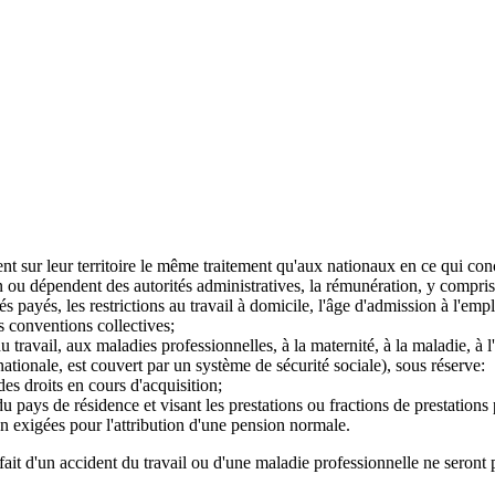
nt sur leur territoire le même traitement qu'aux nationaux en ce qui con
 ou dépendent des autorités administratives, la rémunération, y compris le
 payés, les restrictions au travail à domicile, l'âge d'admission à l'emplo
s conventions collectives;
du travail, aux maladies professionnelles, à la maternité, à la maladie, à 
nationale, est couvert par un système de sécurité sociale), sous réserve:
es droits en cours d'acquisition;
e du pays de résidence et visant les prestations ou fractions de prestation
on exigées pour l'attribution d'une pension normale.
ait d'un accident du travail ou d'une maladie professionnelle ne seront pa