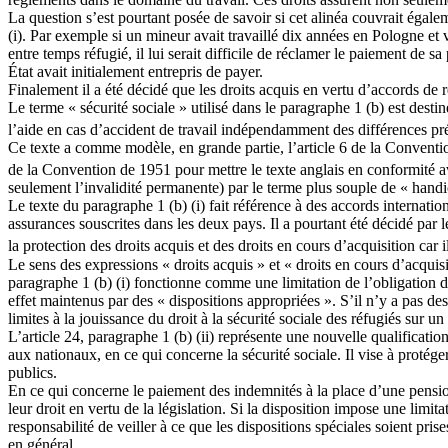
La question s’est pourtant posée de savoir si cet alinéa couvrait égaleme
(i). Par exemple si un mineur avait travaillé dix années en Pologne et v
entre temps réfugié, il lui serait difficile de réclamer le paiement de 
État avait initialement entrepris de payer.
Finalement il a été décidé que les droits acquis en vertu d’accords de r
Le terme « sécurité sociale » utilisé dans le paragraphe 1 (b) est dest
l’aide en cas d’accident de travail indépendamment des différences pré
Ce texte a comme modèle, en grande partie, l’article 6 de la Conventi
de la Convention de 1951 pour mettre le texte anglais en conformité a
seulement l’invalidité permanente) par le terme plus souple de « handic
Le texte du paragraphe 1 (b) (i) fait référence à des accords internati
assurances souscrites dans les deux pays. Il a pourtant été décidé par 
la protection des droits acquis et des droits en cours d’acquisition car 
Le sens des expressions « droits acquis » et « droits en cours d’acquisi
paragraphe 1 (b) (i) fonctionne comme une limitation de l’obligation de
effet maintenus par des « dispositions appropriées ». S’il n’y a pas de
limites à la jouissance du droit à la sécurité sociale des réfugiés sur u
L’article 24, paragraphe 1 (b) (ii) représente une nouvelle qualificatio
aux nationaux, en ce qui concerne la sécurité sociale. Il vise à protége
publics.
En ce qui concerne le paiement des indemnités à la place d’une pensio
leur droit en vertu de la législation. Si la disposition impose une limi
responsabilité de veiller à ce que les dispositions spéciales soient pris
en général.