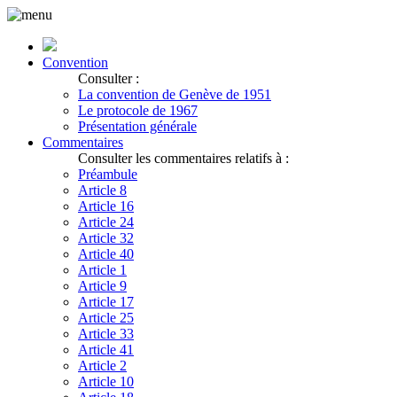
Convention
Consulter :
La convention de Genève de 1951
Le protocole de 1967
Présentation générale
Commentaires
Consulter les commentaires relatifs à :
Préambule
Article 8
Article 16
Article 24
Article 32
Article 40
Article 1
Article 9
Article 17
Article 25
Article 33
Article 41
Article 2
Article 10