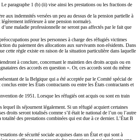
e paragraphe 1 (b) (ii) vise ainsi les prestations ou les fractions de
ère aux indemnités versées un peu au dessus de la pension partielle à
nt légèrement inférieure à une pension normale).
u d’une maladie professionnelle ne seront pas affectés par le fait que
s préoccupations pour les personnes à charge des réfugiés victimes
diction du paiement des allocations aux survivants non-résidents. Dans
e cette règle existe en raison de la situation particulière dans laquelle
viendront à conclure, concernant le maintien des droits acquis ou en
 signataires des accords en question ». Or, ces accords sont du même
eprésentant de la Belgique qui a été acceptée par le Comité spécial de
onclus entre les États contractants ou entre les États contractants et
onvention de 1951. Lorsque les réfugiés ont acquis ou sont en train
s lequel ils séjournent légalement. Si un réfugié acquiert certaines
es droits seront totalisés comme s’il était le national de l’un ou l’autre
totalité des prestations combinées qui est due à ce dernier. L’État B
prestations de sécurité sociale acquises dans un État et qui sont à