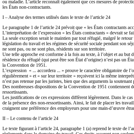
ou maladie. L’article reconnaît également que ces mesures de protection
les États non-contractants.
I – Analyse des termes utilisés dans le texte de l’article 24
Le paragraphe 1 de l’article 24 prévoit que « les États contractants a
L’interprétation de l’expression « les États contractants » devrait se 
La seule exception serait le maintien par tout réfugié, malgré le retou
législation du travail et les régimes de sécurité sociale pendant son séj
ne sont pas, ou ne sont plus, résidents sur son territoire.
Une telle approche est conforme à la fois au texte, à l’objet et au but 
résidence du réfugié (qui peut être son État d’origine) n’est pas un É
la Convention de 1951.
L’expression « ... accordera ... » prouve le caractère obligatoire de l’
régulièrement » et « sur leur territoire » reçoivent ici la même interpr
n’est pas retenue par les juristes, bien que des arguments la soutenan
Des nombreuses dispositions de la Convention de 1951 contiennent des 
ressortissants.
Les justifications de ces expressions diffèrent légèrement. Dans le cas d
de la présence des non-ressortissants. Ainsi, le fait de placer les travai
craignent une préférence des employeurs pour une main-d’œuvre étra
II – Le contenu de l’article 24
Le texte figurant à l’article 24, paragraphe 1 (a) reprend le texte de l’
règlements dans le domaine du travail. Ces droits assurent non seulem