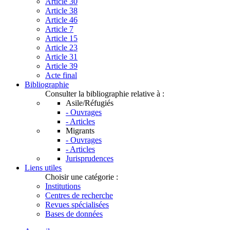
Article 30
Article 38
Article 46
Article 7
Article 15
Article 23
Article 31
Article 39
Acte final
Bibliographie
Consulter la bibliographie relative à :
Asile/Réfugiés
- Ouvrages
- Articles
Migrants
- Ouvrages
- Articles
Jurisprudences
Liens utiles
Choisir une catégorie :
Institutions
Centres de recherche
Revues spécialisées
Bases de données