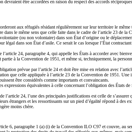
 devraient être accordées en raison du respect des accords réciproques c
ccorderont aux réfugiés résidant régulièrement sur leur territoire le mêm
faire dans le même sens que celle faite dans le cadre de l’article 23 de l
r volontaire (ou non volontaire) dans son État d’origine ou le déplacement
our légal dans son État d’asile. Ce serait le cas lorsque l’État contracta
de l’article 24, paragraphe 4, qui appelle les États à accorder avec bienv
tat partie à la Convention de 1951, et même si, techniquement, la perso
obligation prévue par l’article 24 et doit être mise en relation avec l’a
étation que celle appliquée à l’article 23 de la Convention de 1951. Une 
t puissent être considérés comme importants et convaincants.
expressions équivalentes à celle concernant l’obligation des États de f
e l’article 24, l’une des principales justifications est celle de s’assurer 
lleurs étrangers et les ressortissants sur un pied d’égalité répond à des ex
ngère moins chère.
article 6, paragraphe 1 (a) (i) de la Convention ILO C97 et couvre, au sen
ent la protection des droits du travail des réfugiés eux-mêmes, mais ser