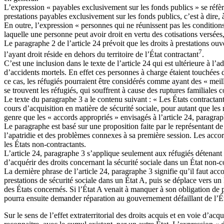
L’expression « payables exclusivement sur les fonds publics » se réfère
prestations payables exclusivement sur les fonds publics, c’est à dire, 
En outre, l’expression « personnes qui ne réunissent pas les condition
laquelle une personne peut avoir droit en vertu des cotisations versées
Le paragraphe 2 de l’article 24 prévoit que les droits à prestations ouv
7
l’ayant droit réside en dehors du territoire de l’État contractant
.
C’est une inclusion dans le texte de l’article 24 qui est ultérieure à 
d’accidents mortels. En effet ces personnes à charge étaient touchées 
ce cas, les réfugiés pourraient être considérés comme ayant des « meilleu
se trouvent les réfugiés, qui souffrent à cause des ruptures familiale
Le texte du paragraphe 3 a le contenu suivant : « Les États contractan
cours d’acquisition en matière de sécurité sociale, pour autant que le
genre que les « accords appropriés » envisagés à l’article 24, paragraph
Le paragraphe est basé sur une proposition faite par le représentant de
l’apatridie et des problèmes connexes à sa première session. Les accord
les États non-contractants.
L’article 24, paragraphe 3 s’applique seulement aux réfugiés détenant 
d’acquérir des droits concernant la sécurité sociale dans un État non-co
La dernière phrase de l’article 24, paragraphe 3 signifie qu’il faut acc
prestations de sécurité sociale dans un État A, puis se déplace vers un É
des États concernés. Si l’État A venait à manquer à son obligation de 
pourra ensuite demander réparation au gouvernement défaillant de l’Ét
Sur le sens de l’effet extraterritorial des droits acquis et en voie d’acq