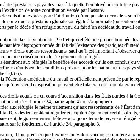
 à des prestations payables mais à laquelle l’employé ne contribue pas. L
à l’exclusion de toute contribution versée par l’assuré.
s de cotisation exigées pour l’attribution d’une pension normale » se réf
, de sorte que sa prestation globale soit égale à la normale (ou seuleme
erts par le décès d’un réfugié survenu du fait d’un accident du travail o
l’adoption de la Convention de 1951 et qui reflète une proposition née de
de manière disproportionnée du fait de l’existence des pratiques d’inter
rs » droits que les ressortissants, sauf qu’il est important d’observer qu
s comme une conséquence de l’expérience de réfugié.
ts étendront aux réfugiés le bénéfice des accords qu’ils ont conclus ou 
s réfugiés réunissent les conditions prévues pour les nationaux des pays
e 1 (b) (i).
 la Fédération américaine du travail et officiellement présentée par le r
s qu’envisage la disposition peuvent être bilatéraux ou multilatéraux et c
des droits acquis ou en cours d’acquisition dans les États parties à la C
ntractant c’est l’article 24, paragraphe 4 qui s’appliquera.
order aux réfugiés le même traitement qu’aux ressortissants de l’État dan
tat B, y devient résident régulier et acquiert également certains droits, s
paiement, le gouvernement hôte sera toujours tenu de payer au réfugié la 
at A sur le fondement de l’article 24, paragraphe 3.
uisition, il faut préciser que l’expression « droits acquis » se réfère aux 