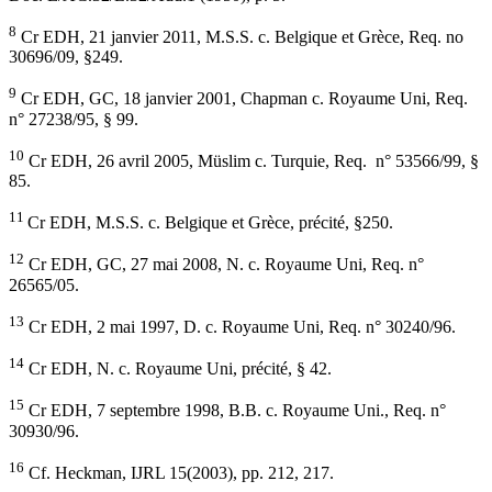
8
Cr EDH, 21 janvier 2011, M.S.S. c. Belgique et Grèce, Req. no
30696/09, §249.
9
Cr EDH, GC, 18 janvier 2001, Chapman c. Royaume Uni, Req.
n° 27238/95, § 99.
10
Cr EDH, 26 avril 2005, Müslim c. Turquie, Req. n° 53566/99, §
85.
11
Cr EDH, M.S.S. c. Belgique et Grèce, précité, §250.
12
Cr EDH, GC, 27 mai 2008, N. c. Royaume Uni, Req. n°
26565/05.
13
Cr EDH, 2 mai 1997, D. c. Royaume Uni, Req. n° 30240/96.
14
Cr EDH, N. c. Royaume Uni, précité, § 42.
15
Cr EDH, 7 septembre 1998, B.B. c. Royaume Uni., Req. n°
30930/96.
16
Cf. Heckman, IJRL 15(2003), pp. 212, 217.