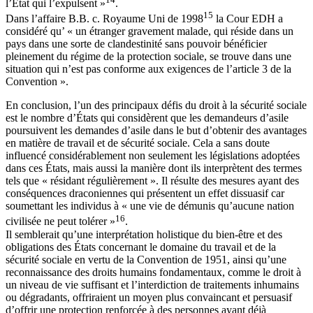
l’État qui l’expulsent »
.
15
Dans l’affaire B.B. c. Royaume Uni de 1998
la Cour EDH a
considéré qu’ « un étranger gravement malade, qui réside dans un
pays dans une sorte de clandestinité sans pouvoir bénéficier
pleinement du régime de la protection sociale, se trouve dans une
situation qui n’est pas conforme aux exigences de l’article 3 de la
Convention ».
En conclusion, l’un des principaux défis du droit à la sécurité sociale
est le nombre d’États qui considèrent que les demandeurs d’asile
poursuivent les demandes d’asile dans le but d’obtenir des avantages
en matière de travail et de sécurité sociale. Cela a sans doute
influencé considérablement non seulement les législations adoptées
dans ces États, mais aussi la manière dont ils interprètent des termes
tels que « résidant régulièrement ». Il résulte des mesures ayant des
conséquences draconiennes qui présentent un effet dissuasif car
soumettant les individus à « une vie de démunis qu’aucune nation
16
civilisée ne peut tolérer »
.
Il semblerait qu’une interprétation holistique du bien-être et des
obligations des États concernant le domaine du travail et de la
sécurité sociale en vertu de la Convention de 1951, ainsi qu’une
reconnaissance des droits humains fondamentaux, comme le droit à
un niveau de vie suffisant et l’interdiction de traitements inhumains
ou dégradants, offriraient un moyen plus convaincant et persuasif
d’offrir une protection renforcée à des personnes ayant déjà