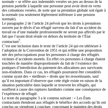
normale » se réfère aux indemnités versées un peu au dessus de la
pension partielle à laquelle une personne peut avoir droit en vertu
des cotisations versées, de sorte que sa prestation globale soit égale à
la normale (ou seulement légèrement inférieure à une pension
normale).
Le paragraphe 2 de l’article 24 prévoit que les droits à prestations
ouverts par le décès d’un réfugié survenu du fait d’un accident du
travail ou d’une maladie professionnelle ne seront pas affectés par le
fait que l’ayant droit réside en dehors du territoire de l’État
7
contractant
.
C’est une inclusion dans le texte de l’article 24 qui est ultérieure à
l’adoption de la Convention de 1951 et qui reflète une proposition
née des préoccupations pour les personnes à charge des réfugiés
victimes d’accidents mortels. En effet ces personnes à charge étaient
touchées de manière disproportionnée du fait de l’existence des
pratiques d’interdiction du paiement des allocations aux survivants
non-résidents. Dans ce cas, les réfugiés pourraient être considérés
comme ayant des « meilleurs » droits que les ressortissants, sauf
qu’il est important d’observer que cette règle existe en raison de la
situation particulière dans laquelle se trouvent les réfugiés, qui
souffrent à cause des ruptures familiales comme une conséquence de
l’expérience de réfugié.
Le texte du paragraphe 3 a le contenu suivant : « Les États
contractants étendront aux réfugiés le bénéfice des accords qu’ils ont
conclus ou viendront à conclure, concernant le maintien des droits