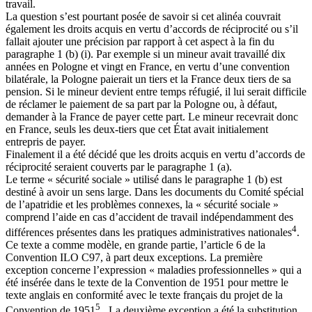
travail.
La question s’est pourtant posée de savoir si cet alinéa couvrait
également les droits acquis en vertu d’accords de réciprocité ou s’il
fallait ajouter une précision par rapport à cet aspect à la fin du
paragraphe 1 (b) (i). Par exemple si un mineur avait travaillé dix
années en Pologne et vingt en France, en vertu d’une convention
bilatérale, la Pologne paierait un tiers et la France deux tiers de sa
pension. Si le mineur devient entre temps réfugié, il lui serait difficile
de réclamer le paiement de sa part par la Pologne ou, à défaut,
demander à la France de payer cette part. Le mineur recevrait donc
en France, seuls les deux-tiers que cet État avait initialement
entrepris de payer.
Finalement il a été décidé que les droits acquis en vertu d’accords de
réciprocité seraient couverts par le paragraphe 1 (a).
Le terme « sécurité sociale » utilisé dans le paragraphe 1 (b) est
destiné à avoir un sens large. Dans les documents du Comité spécial
de l’apatridie et les problèmes connexes, la « sécurité sociale »
comprend l’aide en cas d’accident de travail indépendamment des
4
différences présentes dans les pratiques administratives nationales
.
Ce texte a comme modèle, en grande partie, l’article 6 de la
Convention ILO C97, à part deux exceptions. La première
exception concerne l’expression « maladies professionnelles » qui a
été insérée dans le texte de la Convention de 1951 pour mettre le
texte anglais en conformité avec le texte français du projet de la
5
Convention de 1951
. La deuxième exception a été la substitution