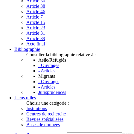
Article 30
Article 38
Article 46
Article 7
Article 15
Article 23
Article 31
Article 39
Acte final
Bibliographie
Consulter la bibliographie relative à :
Asile/Réfugiés
- Ouvrages
- Articles
Migrants
- Ouvrages
- Articles
Jurisprudences
Liens utiles
Choisir une catégorie :
Institutions
Centres de recherche
Revues spécialisées
Bases de données