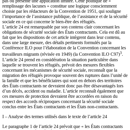
pas ou présente une application limitée. Cette politique de «
remplissage des lacunes » constitue une logique consciemment
choisie par les rédacteurs de la Convention de 1951, qui souligne
l’importance de l’assistance publique, de l’assistance et de la sécurité
sociale en ce qui concerne le bien-être des réfugiés.
L’article 24 est remarquable par son contenu clair concernant les
obligations de sécurité sociale des États contractants. Cela est dû au
fait que les dispositions de cet article intègrent dans leur contenu,
dans une large mesure, des détails pertinents formulés par la
Conférence ILO pour l’élaboration de la Convention concernant les
3
travailleurs migrants (révisée en 1949) (la Convention ILO C97)
.
L’article 24 prend en considération la situation particulière dans
laquelle se trouvent les réfugiés, prévoit des mesures flexibles
concernant les mécanismes de sécurité sociale, reconnaît que la
migration des réfugiés provoque souvent des ruptures dans l’unité de
la famille et que les bénéficiaires qui sont en dehors des territoires
des États contractants ne devraient donc pas être désavantagés lors
d’un décès, accident ou maladie. L’article reconnaît également que
ces mesures de protection devraient être accordées en raison du
respect des accords réciproques concernant la sécurité sociale
conclus entre les États contractants et les États non-contractants.
I – Analyse des termes utilisés dans le texte de l’article 24
Le paragraphe 1 de l’article 24 prévoit que « les États contractants