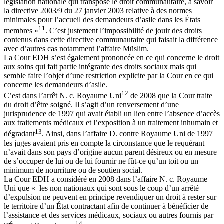
législation nationale qui transpose le droit communautaire, à savoir
la directive 2003/9 du 27 janvier 2003 relative à des normes
minimales pour l’accueil des demandeurs d’asile dans les États
11
membres »
. C’est justement l’impossibilité de jouir des droits
contenus dans cette directive communautaire qui faisait la différence
avec d’autres cas notamment l’affaire Müslim.
La Cour EDH s’est également prononcée en ce qui concerne le droit
aux soins qui fait partie intégrante des droits sociaux mais qui
semble faire l’objet d’une restriction explicite par la Cour en ce qui
concerne les demandeurs d’asile.
12
C’est dans l’arrêt N. c. Royaume Uni
de 2008 que la Cour traite
du droit d’être soigné. Il s’agit d’un renversement d’une
jurisprudence de 1997 qui avait établi un lien entre l’absence d’accès
aux traitements médicaux et l’exposition à un traitement inhumain et
13
dégradant
. Ainsi, dans l’affaire D. contre Royaume Uni de 1997
les juges avaient pris en compte la circonstance que le requérant
n’avait dans son pays d’origine aucun parent désireux ou en mesure
de s’occuper de lui ou de lui fournir ne fût-ce qu’un toit ou un
minimum de nourriture ou de soutien social.
La Cour EDH a considéré en 2008 dans l’affaire N. c. Royaume
Uni que « les non nationaux qui sont sous le coup d’un arrêté
d’expulsion ne peuvent en principe revendiquer un droit à rester sur
le territoire d’un État contractant afin de continuer à bénéficier de
l’assistance et des services médicaux, sociaux ou autres fournis par
14