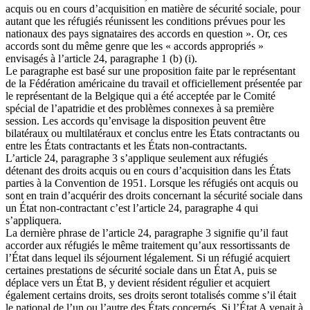
acquis ou en cours d’acquisition en matière de sécurité sociale, pour
autant que les réfugiés réunissent les conditions prévues pour les
nationaux des pays signataires des accords en question ». Or, ces
accords sont du même genre que les « accords appropriés »
envisagés à l’article 24, paragraphe 1 (b) (i).
Le paragraphe est basé sur une proposition faite par le représentant
de la Fédération américaine du travail et officiellement présentée par
le représentant de la Belgique qui a été acceptée par le Comité
spécial de l’apatridie et des problèmes connexes à sa première
session. Les accords qu’envisage la disposition peuvent être
bilatéraux ou multilatéraux et conclus entre les États contractants ou
entre les États contractants et les États non-contractants.
L’article 24, paragraphe 3 s’applique seulement aux réfugiés
détenant des droits acquis ou en cours d’acquisition dans les États
parties à la Convention de 1951. Lorsque les réfugiés ont acquis ou
sont en train d’acquérir des droits concernant la sécurité sociale dans
un État non-contractant c’est l’article 24, paragraphe 4 qui
s’appliquera.
La dernière phrase de l’article 24, paragraphe 3 signifie qu’il faut
accorder aux réfugiés le même traitement qu’aux ressortissants de
l’État dans lequel ils séjournent légalement. Si un réfugié acquiert
certaines prestations de sécurité sociale dans un État A, puis se
déplace vers un État B, y devient résident régulier et acquiert
également certains droits, ses droits seront totalisés comme s’il était
le national de l’un ou l’autre des États concernés. Si l’État A venait à