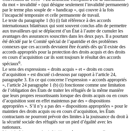
du mot « invalidité » (qui désigne seulement l’invalidité permanente)
par le terme plus souple de « handicap », qui couvre à la fois
l’incapacité temporaire et celle permanente de travail.
Le texte du paragraphe 1 (b) (i) fait référence à des accords
internationaux bilatéraux qui sont souvent conclus afin de permettre
aux travailleurs qui se déplacent d’un État à l’autre de cumuler les
avantages des assurances souscrites dans les deux pays. Il a pourtant
été décidé par le Comité spécial de l’apatridie et des problèmes
connexes que ces accords devraient être écartés dès qu’il existe des
accords appropriés pour la protection des droits acquis et des droits
en cours d’acquisition car ils sont toujours le résultat des accords
6
spéciaux
.
Le sens des expressions « droits acquis » et « droits en cours
d’acquisition » est discuté ci-dessous par rapport à l’article 24,
paragraphe 3. En ce qui concerne l’expression « accords appropriés
», l’article 24 paragraphe 1 (b) (i) fonctionne comme une limitation
de l’obligation des États de traiter les réfugiés de la même manière
que leurs propres ressortissants lorsque des droits acquis ou en cours
d’acquisition sont en effet maintenus par des « dispositions
appropriées ». S’il n’y a pas des « dispositions appropriées » pour le
maintien des droits acquis ou en cours d’acquisition, les États
contractants ne pourront prévoir des limites à la jouissance du droit à
la sécurité sociale des réfugiés sur un pied d’égalité avec les
nationaux.