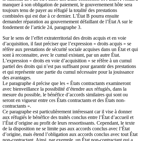
manquer à son obligation de paiement, le gouvernement hôte sera
toujours tenu de payer au réfugié la totalité des prestations
combinées qui est due à ce dernier. L’État B pourra ensuite
demander réparation au gouvernement défaillant de l’État A sur le
fondement de l’article 24, paragraphe 3.
Sur le sens de l’effet extraterritorial des droits acquis et en voie
d’acquisition, il faut préciser que l’expression « droits acquis » se
réfère aux prestations de sécurité sociale acquises dans un État et qui
sont à reconnaitre, avec le cumul existant, par un autre État.
L’expression « droits en voie d’acquisition » se réfère à un cumul
partiel des droits qui n’est pas suffisant pour garantir des prestations
et qui représente une partie du cumul nécessaire pour la jouissance
des avantages.
Le paragraphe 4 précise que les « États contractants examineront
avec bienveillance la possibilité d’étendre aux réfugiés, dans la
mesure du possible, le bénéfice d’accords similaires qui sont ou
seront en vigueur entre ces États contractants et des États non-
contractants ».
Ce paragraphe est particulièrement intéressant car il vise à donner
aux réfugiés le bénéfice des traités conclus entre l’État d’accueil et
l’État d’origine au profit de leurs ressortissants. Cependant, le texte
de la disposition ne se limite pas aux accords conclus avec l’État
d’origine, mais étend l’obligation aux accords conclus avec tout État
non-contractant. Ainsi, par exemple, un État non-contractant qui a