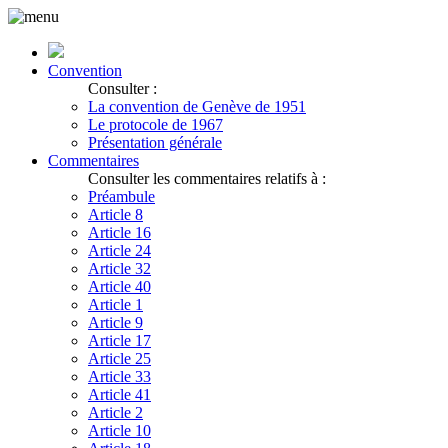
Convention
Consulter :
La convention de Genève de 1951
Le protocole de 1967
Présentation générale
Commentaires
Consulter les commentaires relatifs à :
Préambule
Article 8
Article 16
Article 24
Article 32
Article 40
Article 1
Article 9
Article 17
Article 25
Article 33
Article 41
Article 2
Article 10