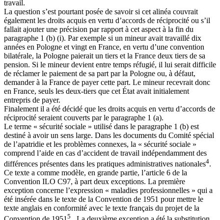
travail.
La question s’est pourtant posée de savoir si cet alinéa couvrait
également les droits acquis en vertu d’accords de réciprocité ou s’il
fallait ajouter une précision par rapport à cet aspect à la fin du
paragraphe 1 (b) (i). Par exemple si un mineur avait travaillé dix
années en Pologne et vingt en France, en vertu d’une convention
bilatérale, la Pologne paierait un tiers et la France deux tiers de sa
pension. Si le mineur devient entre temps réfugié, il lui serait difficile
de réclamer le paiement de sa part par la Pologne ou, à défaut,
demander à la France de payer cette part. Le mineur recevrait donc
en France, seuls les deux-tiers que cet État avait initialement
entrepris de payer.
Finalement il a été décidé que les droits acquis en vertu d’accords de
réciprocité seraient couverts par le paragraphe 1 (a).
Le terme « sécurité sociale » utilisé dans le paragraphe 1 (b) est
destiné à avoir un sens large. Dans les documents du Comité spécial
de l’apatridie et les problèmes connexes, la « sécurité sociale »
comprend l’aide en cas d’accident de travail indépendamment des
4
différences présentes dans les pratiques administratives nationales
.
Ce texte a comme modèle, en grande partie, l’article 6 de la
Convention ILO C97, à part deux exceptions. La première
exception concerne l’expression « maladies professionnelles » qui a
été insérée dans le texte de la Convention de 1951 pour mettre le
texte anglais en conformité avec le texte français du projet de la
5
Convention de 1951
. La deuxième exception a été la substitution