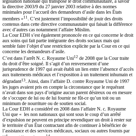
législation nationale qui transpose le droit communautaire, à savoir
la directive 2003/9 du 27 janvier 2003 relative à des normes
minimales pour l’accueil des demandeurs d’asile dans les États
11
membres »
. C’est justement l’impossibilité de jouir des droits
contenus dans cette directive communautaire qui faisait la différence
avec d’autres cas notamment l’affaire Müslim.
La Cour EDH s’est également prononcée en ce qui concerne le droit
aux soins qui fait partie intégrante des droits sociaux mais qui
semble faire l’objet d’une restriction explicite par la Cour en ce qui
concerne les demandeurs d’asile.
12
C’est dans l’arrêt N. c. Royaume Uni
de 2008 que la Cour traite
du droit d’être soigné. Il s’agit d’un renversement d’une
jurisprudence de 1997 qui avait établi un lien entre l’absence d’accès
aux traitements médicaux et l’exposition à un traitement inhumain et
13
dégradant
. Ainsi, dans l’affaire D. contre Royaume Uni de 1997
les juges avaient pris en compte la circonstance que le requérant
n’avait dans son pays d’origine aucun parent désireux ou en mesure
de s’occuper de lui ou de lui fournir ne fût-ce qu’un toit ou un
minimum de nourriture ou de soutien social.
La Cour EDH a considéré en 2008 dans l’affaire N. c. Royaume
Uni que « les non nationaux qui sont sous le coup d’un arrêté
d’expulsion ne peuvent en principe revendiquer un droit à rester sur
le territoire d’un État contractant afin de continuer à bénéficier de
l’assistance et des services médicaux, sociaux ou autres fournis par
14