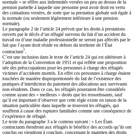
normale » se réfère aux indemnités versées un peu au dessus de la
pension partielle à laquelle une personne peut avoir droit en vertu
des cotisations versées, de sorte que sa prestation globale soit égale à
la normale (ou seulement légèrement inférieure à une pension
normale).
Le paragraphe 2 de l’article 24 prévoit que les droits à prestations
ouverts par le décès d’un réfugié survenu du fait d’un accident du
travail ou d’une maladie professionnelle ne seront pas affectés par le
fait que l’ayant droit réside en dehors du territoire de l’État
7
contractant
.
C’est une inclusion dans le texte de l’article 24 qui est ultérieure à
l’adoption de la Convention de 1951 et qui reflète une proposition
née des préoccupations pour les personnes à charge des réfugiés
victimes d’accidents mortels. En effet ces personnes à charge étaient
touchées de manière disproportionnée du fait de l’existence des
pratiques d’interdiction du paiement des allocations aux survivants
non-résidents. Dans ce cas, les réfugiés pourraient être considérés
comme ayant des « meilleurs » droits que les ressortissants, sauf
qu’il est important d’observer que cette règle existe en raison de la
situation particulière dans laquelle se trouvent les réfugiés, qui
souffrent à cause des ruptures familiales comme une conséquence de
l’expérience de réfugié.
Le texte du paragraphe 3 a le contenu suivant : « Les États
contractants étendront aux réfugiés le bénéfice des accords qu’ils ont
conclus ou viendront à conclure, concernant le maintien des droits