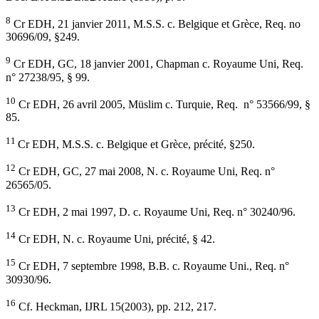
8
Cr EDH, 21 janvier 2011, M.S.S. c. Belgique et Grèce, Req. no
30696/09, §249.
9
Cr EDH, GC, 18 janvier 2001, Chapman c. Royaume Uni, Req.
n° 27238/95, § 99.
10
Cr EDH, 26 avril 2005, Müslim c. Turquie, Req. n° 53566/99, §
85.
11
Cr EDH, M.S.S. c. Belgique et Grèce, précité, §250.
12
Cr EDH, GC, 27 mai 2008, N. c. Royaume Uni, Req. n°
26565/05.
13
Cr EDH, 2 mai 1997, D. c. Royaume Uni, Req. n° 30240/96.
14
Cr EDH, N. c. Royaume Uni, précité, § 42.
15
Cr EDH, 7 septembre 1998, B.B. c. Royaume Uni., Req. n°
30930/96.
16
Cf. Heckman, IJRL 15(2003), pp. 212, 217.