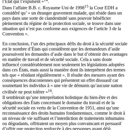
l’État qui l’expulsent »
.
15
Dans l’affaire B.B. c. Royaume Uni de 1998
la Cour EDH a
considéré qu’ « un étranger gravement malade, qui réside dans un
pays dans une sorte de clandestinité sans pouvoir bénéficier
pleinement du régime de la protection sociale, se trouve dans une
situation qui n’est pas conforme aux exigences de l’article 3 de la
Convention ».
En conclusion, l’un des principaux défis du droit à la sécurité sociale
est le nombre d’États qui considèrent que les demandeurs d’asile
poursuivent les demandes d’asile dans le but d’obtenir des avantages
en matière de travail et de sécurité sociale. Cela a sans doute
influencé considérablement non seulement les législations adoptées
dans ces États, mais aussi la manière dont ils interprètent des termes
tels que « résidant régulièrement ». Il résulte des mesures ayant des
conséquences draconiennes qui présentent un effet dissuasif car
soumettant les individus à « une vie de démunis qu’aucune nation
16
civilisée ne peut tolérer »
.
Il semblerait qu’une interprétation holistique du bien-être et des
obligations des États concernant le domaine du travail et de la
sécurité sociale en vertu de la Convention de 1951, ainsi qu’une
reconnaissance des droits humains fondamentaux, comme le droit à
un niveau de vie suffisant et l’interdiction de traitements inhumains
ou dégradants, offriraient un moyen plus convaincant et persuasif
d’offrir une protection renforcée à des personnes ayant déjà