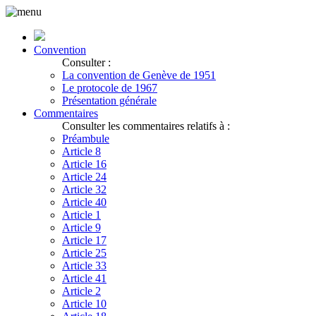
Convention
Consulter :
La convention de Genève de 1951
Le protocole de 1967
Présentation générale
Commentaires
Consulter les commentaires relatifs à :
Préambule
Article 8
Article 16
Article 24
Article 32
Article 40
Article 1
Article 9
Article 17
Article 25
Article 33
Article 41
Article 2
Article 10