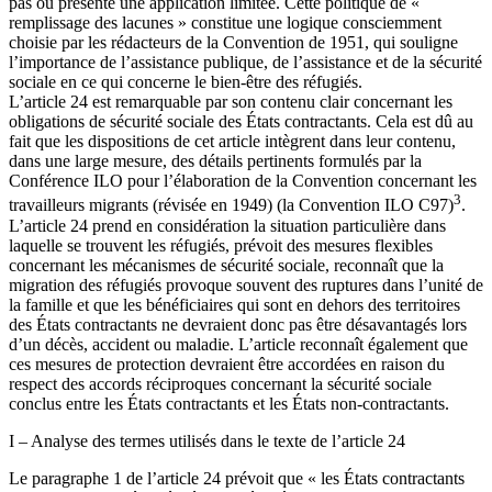
pas ou présente une application limitée. Cette politique de «
remplissage des lacunes » constitue une logique consciemment
choisie par les rédacteurs de la Convention de 1951, qui souligne
l’importance de l’assistance publique, de l’assistance et de la sécurité
sociale en ce qui concerne le bien-être des réfugiés.
L’article 24 est remarquable par son contenu clair concernant les
obligations de sécurité sociale des États contractants. Cela est dû au
fait que les dispositions de cet article intègrent dans leur contenu,
dans une large mesure, des détails pertinents formulés par la
Conférence ILO pour l’élaboration de la Convention concernant les
3
travailleurs migrants (révisée en 1949) (la Convention ILO C97)
.
L’article 24 prend en considération la situation particulière dans
laquelle se trouvent les réfugiés, prévoit des mesures flexibles
concernant les mécanismes de sécurité sociale, reconnaît que la
migration des réfugiés provoque souvent des ruptures dans l’unité de
la famille et que les bénéficiaires qui sont en dehors des territoires
des États contractants ne devraient donc pas être désavantagés lors
d’un décès, accident ou maladie. L’article reconnaît également que
ces mesures de protection devraient être accordées en raison du
respect des accords réciproques concernant la sécurité sociale
conclus entre les États contractants et les États non-contractants.
I – Analyse des termes utilisés dans le texte de l’article 24
Le paragraphe 1 de l’article 24 prévoit que « les États contractants