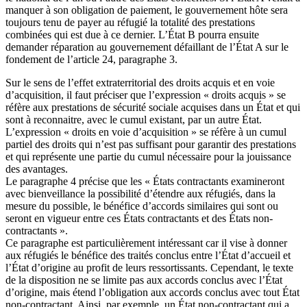
manquer à son obligation de paiement, le gouvernement hôte sera
toujours tenu de payer au réfugié la totalité des prestations
combinées qui est due à ce dernier. L’État B pourra ensuite
demander réparation au gouvernement défaillant de l’État A sur le
fondement de l’article 24, paragraphe 3.
Sur le sens de l’effet extraterritorial des droits acquis et en voie
d’acquisition, il faut préciser que l’expression « droits acquis » se
réfère aux prestations de sécurité sociale acquises dans un État et qui
sont à reconnaitre, avec le cumul existant, par un autre État.
L’expression « droits en voie d’acquisition » se réfère à un cumul
partiel des droits qui n’est pas suffisant pour garantir des prestations
et qui représente une partie du cumul nécessaire pour la jouissance
des avantages.
Le paragraphe 4 précise que les « États contractants examineront
avec bienveillance la possibilité d’étendre aux réfugiés, dans la
mesure du possible, le bénéfice d’accords similaires qui sont ou
seront en vigueur entre ces États contractants et des États non-
contractants ».
Ce paragraphe est particulièrement intéressant car il vise à donner
aux réfugiés le bénéfice des traités conclus entre l’État d’accueil et
l’État d’origine au profit de leurs ressortissants. Cependant, le texte
de la disposition ne se limite pas aux accords conclus avec l’État
d’origine, mais étend l’obligation aux accords conclus avec tout État
non-contractant. Ainsi, par exemple, un État non-contractant qui a