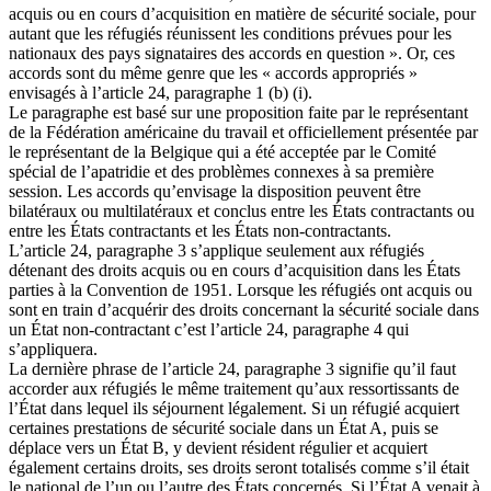
acquis ou en cours d’acquisition en matière de sécurité sociale, pour
autant que les réfugiés réunissent les conditions prévues pour les
nationaux des pays signataires des accords en question ». Or, ces
accords sont du même genre que les « accords appropriés »
envisagés à l’article 24, paragraphe 1 (b) (i).
Le paragraphe est basé sur une proposition faite par le représentant
de la Fédération américaine du travail et officiellement présentée par
le représentant de la Belgique qui a été acceptée par le Comité
spécial de l’apatridie et des problèmes connexes à sa première
session. Les accords qu’envisage la disposition peuvent être
bilatéraux ou multilatéraux et conclus entre les États contractants ou
entre les États contractants et les États non-contractants.
L’article 24, paragraphe 3 s’applique seulement aux réfugiés
détenant des droits acquis ou en cours d’acquisition dans les États
parties à la Convention de 1951. Lorsque les réfugiés ont acquis ou
sont en train d’acquérir des droits concernant la sécurité sociale dans
un État non-contractant c’est l’article 24, paragraphe 4 qui
s’appliquera.
La dernière phrase de l’article 24, paragraphe 3 signifie qu’il faut
accorder aux réfugiés le même traitement qu’aux ressortissants de
l’État dans lequel ils séjournent légalement. Si un réfugié acquiert
certaines prestations de sécurité sociale dans un État A, puis se
déplace vers un État B, y devient résident régulier et acquiert
également certains droits, ses droits seront totalisés comme s’il était
le national de l’un ou l’autre des États concernés. Si l’État A venait à