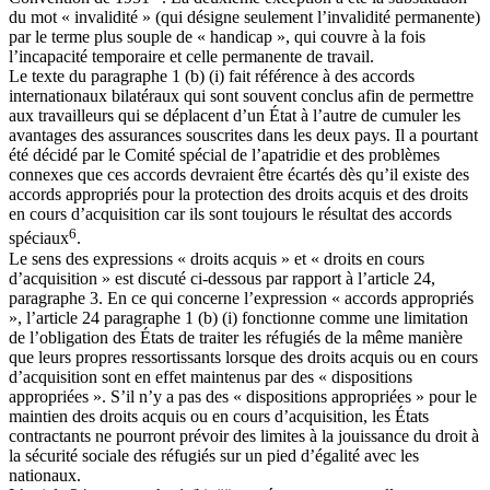
du mot « invalidité » (qui désigne seulement l’invalidité permanente)
par le terme plus souple de « handicap », qui couvre à la fois
l’incapacité temporaire et celle permanente de travail.
Le texte du paragraphe 1 (b) (i) fait référence à des accords
internationaux bilatéraux qui sont souvent conclus afin de permettre
aux travailleurs qui se déplacent d’un État à l’autre de cumuler les
avantages des assurances souscrites dans les deux pays. Il a pourtant
été décidé par le Comité spécial de l’apatridie et des problèmes
connexes que ces accords devraient être écartés dès qu’il existe des
accords appropriés pour la protection des droits acquis et des droits
en cours d’acquisition car ils sont toujours le résultat des accords
6
spéciaux
.
Le sens des expressions « droits acquis » et « droits en cours
d’acquisition » est discuté ci-dessous par rapport à l’article 24,
paragraphe 3. En ce qui concerne l’expression « accords appropriés
», l’article 24 paragraphe 1 (b) (i) fonctionne comme une limitation
de l’obligation des États de traiter les réfugiés de la même manière
que leurs propres ressortissants lorsque des droits acquis ou en cours
d’acquisition sont en effet maintenus par des « dispositions
appropriées ». S’il n’y a pas des « dispositions appropriées » pour le
maintien des droits acquis ou en cours d’acquisition, les États
contractants ne pourront prévoir des limites à la jouissance du droit à
la sécurité sociale des réfugiés sur un pied d’égalité avec les
nationaux.