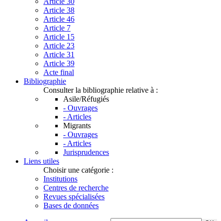
Article 30
Article 38
Article 46
Article 7
Article 15
Article 23
Article 31
Article 39
Acte final
Bibliographie
Consulter la bibliographie relative à :
Asile/Réfugiés
- Ouvrages
- Articles
Migrants
- Ouvrages
- Articles
Jurisprudences
Liens utiles
Choisir une catégorie :
Institutions
Centres de recherche
Revues spécialisées
Bases de données