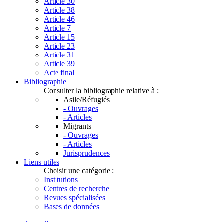
Article 30
Article 38
Article 46
Article 7
Article 15
Article 23
Article 31
Article 39
Acte final
Bibliographie
Consulter la bibliographie relative à :
Asile/Réfugiés
- Ouvrages
- Articles
Migrants
- Ouvrages
- Articles
Jurisprudences
Liens utiles
Choisir une catégorie :
Institutions
Centres de recherche
Revues spécialisées
Bases de données