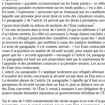
L’expression « payables exclusivement sur les fonds publics » se réfère
prestations payables exclusivement sur les fonds publics, c’est à dire, 
En outre, l’expression « personnes qui ne réunissent pas les condition
laquelle une personne peut avoir droit en vertu des cotisations versées
Le paragraphe 2 de l’article 24 prévoit que les droits à prestations ouv
7
l’ayant droit réside en dehors du territoire de l’État contractant
.
C’est une inclusion dans le texte de l’article 24 qui est ultérieure à 
d’accidents mortels. En effet ces personnes à charge étaient touchées 
ce cas, les réfugiés pourraient être considérés comme ayant des « meilleu
se trouvent les réfugiés, qui souffrent à cause des ruptures familiale
Le texte du paragraphe 3 a le contenu suivant : « Les États contractan
cours d’acquisition en matière de sécurité sociale, pour autant que le
genre que les « accords appropriés » envisagés à l’article 24, paragraph
Le paragraphe est basé sur une proposition faite par le représentant de
l’apatridie et des problèmes connexes à sa première session. Les accord
les États non-contractants.
L’article 24, paragraphe 3 s’applique seulement aux réfugiés détenant 
d’acquérir des droits concernant la sécurité sociale dans un État non-co
La dernière phrase de l’article 24, paragraphe 3 signifie qu’il faut acc
prestations de sécurité sociale dans un État A, puis se déplace vers un É
des États concernés. Si l’État A venait à manquer à son obligation de 
pourra ensuite demander réparation au gouvernement défaillant de l’Ét
Sur le sens de l’effet extraterritorial des droits acquis et en voie d’acq