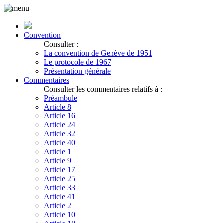
Convention
Consulter :
La convention de Genève de 1951
Le protocole de 1967
Présentation générale
Commentaires
Consulter les commentaires relatifs à :
Préambule
Article 8
Article 16
Article 24
Article 32
Article 40
Article 1
Article 9
Article 17
Article 25
Article 33
Article 41
Article 2
Article 10