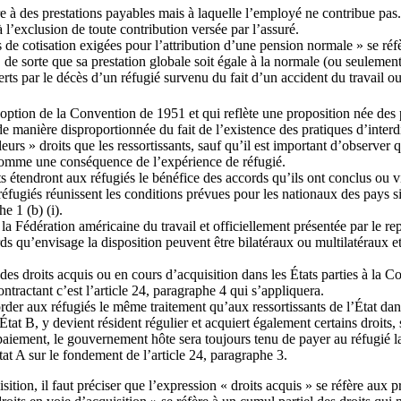
 à des prestations payables mais à laquelle l’employé ne contribue pas. L
à l’exclusion de toute contribution versée par l’assuré.
s de cotisation exigées pour l’attribution d’une pension normale » se réf
, de sorte que sa prestation globale soit égale à la normale (ou seuleme
erts par le décès d’un réfugié survenu du fait d’un accident du travail o
l’adoption de la Convention de 1951 et qui reflète une proposition née de
de manière disproportionnée du fait de l’existence des pratiques d’inter
rs » droits que les ressortissants, sauf qu’il est important d’observer qu
s comme une conséquence de l’expérience de réfugié.
ts étendront aux réfugiés le bénéfice des accords qu’ils ont conclus ou 
s réfugiés réunissent les conditions prévues pour les nationaux des pays
e 1 (b) (i).
 la Fédération américaine du travail et officiellement présentée par le r
s qu’envisage la disposition peuvent être bilatéraux ou multilatéraux et c
des droits acquis ou en cours d’acquisition dans les États parties à la C
ntractant c’est l’article 24, paragraphe 4 qui s’appliquera.
order aux réfugiés le même traitement qu’aux ressortissants de l’État dan
tat B, y devient résident régulier et acquiert également certains droits, s
paiement, le gouvernement hôte sera toujours tenu de payer au réfugié la 
at A sur le fondement de l’article 24, paragraphe 3.
uisition, il faut préciser que l’expression « droits acquis » se réfère aux 