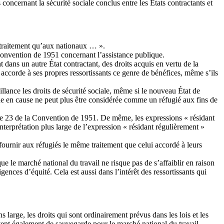
oncernant la sécurité sociale conclus entre les États contractants et
e traitement qu’aux nationaux … ».
a Convention de 1951 concernant l’assistance publique.
 dans un autre État contractant, des droits acquis en vertu de la
nt accorde à ses propres ressortissants ce genre de bénéfices, même s’ils
eillance les droits de sécurité sociale, même si le nouveau État de
nne en cause ne peut plus être considérée comme un réfugié aux fins de
rticle 23 de la Convention de 1951. De même, les expressions « résidant
interprétation plus large de l’expression « résidant régulièrement »
ournir aux réfugiés le même traitement que celui accordé à leurs
que le marché national du travail ne risque pas de s’affaiblir en raison
igences d’équité. Cela est aussi dans l’intérêt des ressortissants qui
s large, les droits qui sont ordinairement prévus dans les lois et les
vent également de sauvegarde pour le marché national du travail.