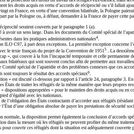
nt les droits acquis en vertu d’accords de réciprocité ou s’il fallait ajo
ingt en France, en vertu d’une convention bilatérale, la Pologne paierait
sa part par la Pologne ou, à défaut, demander à la France de payer cette p
éciprocité seraient couverts par le paragraphe 1 (a).
iné à avoir un sens large. Dans les documents du Comité spécial de l’apa
4
sentes dans les pratiques administratives nationales
.
on ILO C97, à part deux exceptions. La première exception concerne l’ex
5
vec le texte français du projet de la Convention de 1951
. La deuxième 
ap », qui couvre à la fois l’incapacité temporaire et celle permanente de
onaux bilatéraux qui sont souvent conclus afin de permettre aux travaille
le Comité spécial de l’apatridie et des problèmes connexes que ces accor
6
ils sont toujours le résultat des accords spéciaux
.
tion » est discuté ci-dessous par rapport à l’article 24, paragraphe 3. E
s États de traiter les réfugiés de la même manière que leurs propres ress
s « dispositions appropriées » pour le maintien des droits acquis ou en co
n pied d’égalité avec les nationaux.
n de l’obligation des États contractants d’accorder aux réfugiés (résidant
r l’État d’une obligation absolue de payer les prestations de sécurité so
n normale, la disposition permet également la conclusion d’accords spéc
tation dans la mesure où les réfugiés ne peuvent profiter du même traiteme
es pour couvrir ces réfugiés dont la situation est adéquatement couverte p