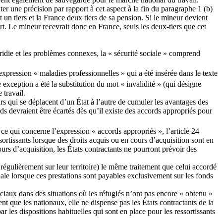
uter une précision par rapport à cet aspect à la fin du paragraphe 1 (b)
 un tiers et la France deux tiers de sa pension. Si le mineur devient
art. Le mineur recevrait donc en France, seuls les deux-tiers que cet
tridie et les problèmes connexes, la « sécurité sociale » comprend
pression « maladies professionnelles » qui a été insérée dans le texte
exception a été la substitution du mot « invalidité » (qui désigne
 travail.
urs qui se déplacent d’un État à l’autre de cumuler les avantages des
ds devraient être écartés dès qu’il existe des accords appropriés pour
n ce qui concerne l’expression « accords appropriés », l’article 24
ortissants lorsque des droits acquis ou en cours d’acquisition sont en
urs d’acquisition, les États contractants ne pourront prévoir des
 régulièrement sur leur territoire) le même traitement que celui accordé
ciale lorsque ces prestations sont payables exclusivement sur les fonds
iaux dans des situations où les réfugiés n’ont pas encore « obtenu »
nt que les nationaux, elle ne dispense pas les États contractants de la
ar les dispositions habituelles qui sont en place pour les ressortissants