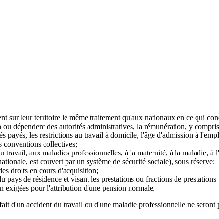
nt sur leur territoire le même traitement qu'aux nationaux en ce qui con
 ou dépendent des autorités administratives, la rémunération, y compris le
 payés, les restrictions au travail à domicile, l'âge d'admission à l'emplo
s conventions collectives;
du travail, aux maladies professionnelles, à la maternité, à la maladie, à 
nationale, est couvert par un système de sécurité sociale), sous réserve:
es droits en cours d'acquisition;
e du pays de résidence et visant les prestations ou fractions de prestation
on exigées pour l'attribution d'une pension normale.
ait d'un accident du travail ou d'une maladie professionnelle ne seront pa