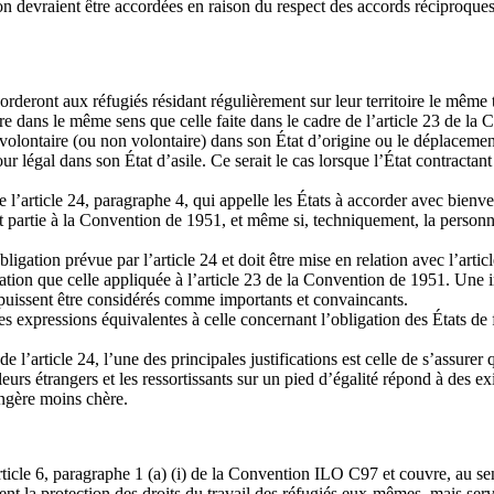
 devraient être accordées en raison du respect des accords réciproques c
ccorderont aux réfugiés résidant régulièrement sur leur territoire le mêm
faire dans le même sens que celle faite dans le cadre de l’article 23 de l
r volontaire (ou non volontaire) dans son État d’origine ou le déplacement
our légal dans son État d’asile. Ce serait le cas lorsque l’État contracta
de l’article 24, paragraphe 4, qui appelle les États à accorder avec bienv
tat partie à la Convention de 1951, et même si, techniquement, la perso
obligation prévue par l’article 24 et doit être mise en relation avec l’a
étation que celle appliquée à l’article 23 de la Convention de 1951. Une 
t puissent être considérés comme importants et convaincants.
expressions équivalentes à celle concernant l’obligation des États de f
e l’article 24, l’une des principales justifications est celle de s’assurer 
lleurs étrangers et les ressortissants sur un pied d’égalité répond à des ex
ngère moins chère.
article 6, paragraphe 1 (a) (i) de la Convention ILO C97 et couvre, au sen
ent la protection des droits du travail des réfugiés eux-mêmes, mais ser