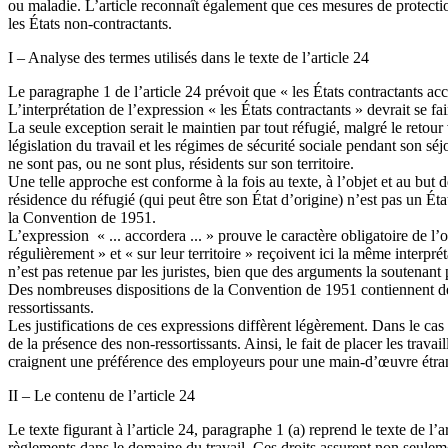
ou maladie. L’article reconnaît également que ces mesures de protection
les États non-contractants.
I – Analyse des termes utilisés dans le texte de l’article 24
Le paragraphe 1 de l’article 24 prévoit que « les États contractants a
L’interprétation de l’expression « les États contractants » devrait se 
La seule exception serait le maintien par tout réfugié, malgré le retou
législation du travail et les régimes de sécurité sociale pendant son séj
ne sont pas, ou ne sont plus, résidents sur son territoire.
Une telle approche est conforme à la fois au texte, à l’objet et au but 
résidence du réfugié (qui peut être son État d’origine) n’est pas un É
la Convention de 1951.
L’expression « ... accordera ... » prouve le caractère obligatoire de l’
régulièrement » et « sur leur territoire » reçoivent ici la même interpr
n’est pas retenue par les juristes, bien que des arguments la soutenan
Des nombreuses dispositions de la Convention de 1951 contiennent des 
ressortissants.
Les justifications de ces expressions diffèrent légèrement. Dans le cas d
de la présence des non-ressortissants. Ainsi, le fait de placer les travai
craignent une préférence des employeurs pour une main-d’œuvre étra
II – Le contenu de l’article 24
Le texte figurant à l’article 24, paragraphe 1 (a) reprend le texte de l’
règlements dans le domaine du travail. Ces droits assurent non seulem