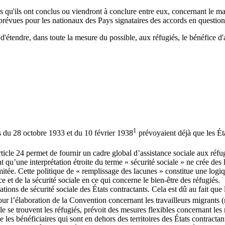
s qu'ils ont conclus ou viendront à conclure entre eux, concernant le ma
s prévues pour les nationaux des Pays signataires des accords en question
d'étendre, dans toute la mesure du possible, aux réfugiés, le bénéfice d'
1
s du 28 octobre 1933 et du 10 février 1938
prévoyaient déjà que les Éta
icle 24 permet de fournir un cadre global d’assistance sociale aux réfugi
u’une interprétation étroite du terme « sécurité sociale » ne crée des lac
imitée. Cette politique de « remplissage des lacunes » constitue une lo
e et de la sécurité sociale en ce qui concerne le bien-être des réfugiés.
tions de sécurité sociale des États contractants. Cela est dû au fait que 
our l’élaboration de la Convention concernant les travailleurs migrant
lle se trouvent les réfugiés, prévoit des mesures flexibles concernant le
e les bénéficiaires qui sont en dehors des territoires des États contract