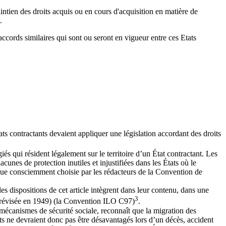
intien des droits acquis ou en cours d'acquisition en matière de
.
accords similaires qui sont ou seront en vigueur entre ces Etats
ts contractants devaient appliquer une législation accordant des droits
és qui résident légalement sur le territoire d’un État contractant. Les
unes de protection inutiles et injustifiées dans les États où le
gique consciemment choisie par les rédacteurs de la Convention de
les dispositions de cet article intègrent dans leur contenu, dans une
3
s (révisée en 1949) (la Convention ILO C97)
.
s mécanismes de sécurité sociale, reconnaît que la migration des
ants ne devraient donc pas être désavantagés lors d’un décès, accident