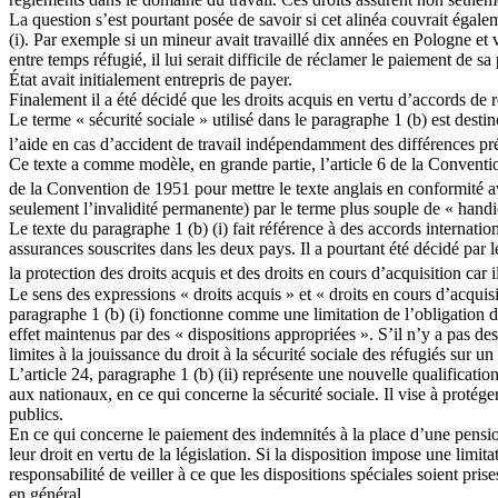
La question s’est pourtant posée de savoir si cet alinéa couvrait égaleme
(i). Par exemple si un mineur avait travaillé dix années en Pologne et v
entre temps réfugié, il lui serait difficile de réclamer le paiement de 
État avait initialement entrepris de payer.
Finalement il a été décidé que les droits acquis en vertu d’accords de r
Le terme « sécurité sociale » utilisé dans le paragraphe 1 (b) est dest
l’aide en cas d’accident de travail indépendamment des différences pré
Ce texte a comme modèle, en grande partie, l’article 6 de la Conventi
de la Convention de 1951 pour mettre le texte anglais en conformité a
seulement l’invalidité permanente) par le terme plus souple de « handic
Le texte du paragraphe 1 (b) (i) fait référence à des accords internati
assurances souscrites dans les deux pays. Il a pourtant été décidé par 
la protection des droits acquis et des droits en cours d’acquisition car 
Le sens des expressions « droits acquis » et « droits en cours d’acquisi
paragraphe 1 (b) (i) fonctionne comme une limitation de l’obligation de
effet maintenus par des « dispositions appropriées ». S’il n’y a pas de
limites à la jouissance du droit à la sécurité sociale des réfugiés sur u
L’article 24, paragraphe 1 (b) (ii) représente une nouvelle qualificatio
aux nationaux, en ce qui concerne la sécurité sociale. Il vise à protége
publics.
En ce qui concerne le paiement des indemnités à la place d’une pensio
leur droit en vertu de la législation. Si la disposition impose une limi
responsabilité de veiller à ce que les dispositions spéciales soient pris
en général.