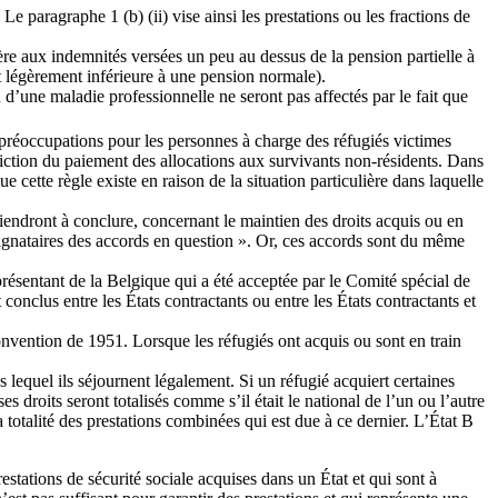
e paragraphe 1 (b) (ii) vise ainsi les prestations ou les fractions de
ère aux indemnités versées un peu au dessus de la pension partielle à
nt légèrement inférieure à une pension normale).
u d’une maladie professionnelle ne seront pas affectés par le fait que
s préoccupations pour les personnes à charge des réfugiés victimes
diction du paiement des allocations aux survivants non-résidents. Dans
e cette règle existe en raison de la situation particulière dans laquelle
viendront à conclure, concernant le maintien des droits acquis ou en
 signataires des accords en question ». Or, ces accords sont du même
eprésentant de la Belgique qui a été acceptée par le Comité spécial de
onclus entre les États contractants ou entre les États contractants et
onvention de 1951. Lorsque les réfugiés ont acquis ou sont en train
s lequel ils séjournent légalement. Si un réfugié acquiert certaines
es droits seront totalisés comme s’il était le national de l’un ou l’autre
totalité des prestations combinées qui est due à ce dernier. L’État B
prestations de sécurité sociale acquises dans un État et qui sont à