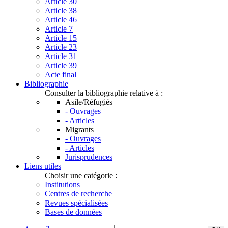
Article 30
Article 38
Article 46
Article 7
Article 15
Article 23
Article 31
Article 39
Acte final
Bibliographie
Consulter la bibliographie relative à :
Asile/Réfugiés
- Ouvrages
- Articles
Migrants
- Ouvrages
- Articles
Jurisprudences
Liens utiles
Choisir une catégorie :
Institutions
Centres de recherche
Revues spécialisées
Bases de données