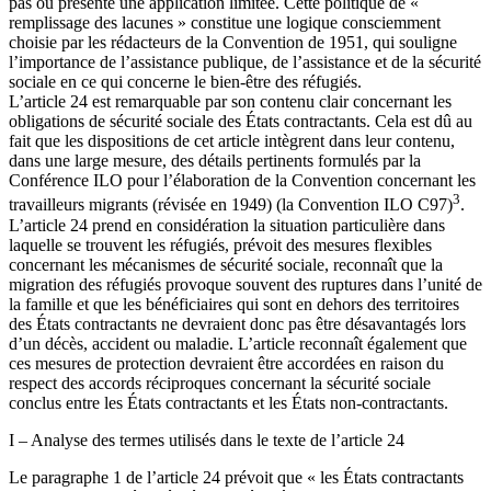
pas ou présente une application limitée. Cette politique de «
remplissage des lacunes » constitue une logique consciemment
choisie par les rédacteurs de la Convention de 1951, qui souligne
l’importance de l’assistance publique, de l’assistance et de la sécurité
sociale en ce qui concerne le bien-être des réfugiés.
L’article 24 est remarquable par son contenu clair concernant les
obligations de sécurité sociale des États contractants. Cela est dû au
fait que les dispositions de cet article intègrent dans leur contenu,
dans une large mesure, des détails pertinents formulés par la
Conférence ILO pour l’élaboration de la Convention concernant les
3
travailleurs migrants (révisée en 1949) (la Convention ILO C97)
.
L’article 24 prend en considération la situation particulière dans
laquelle se trouvent les réfugiés, prévoit des mesures flexibles
concernant les mécanismes de sécurité sociale, reconnaît que la
migration des réfugiés provoque souvent des ruptures dans l’unité de
la famille et que les bénéficiaires qui sont en dehors des territoires
des États contractants ne devraient donc pas être désavantagés lors
d’un décès, accident ou maladie. L’article reconnaît également que
ces mesures de protection devraient être accordées en raison du
respect des accords réciproques concernant la sécurité sociale
conclus entre les États contractants et les États non-contractants.
I – Analyse des termes utilisés dans le texte de l’article 24
Le paragraphe 1 de l’article 24 prévoit que « les États contractants