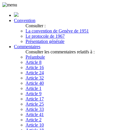
Convention
Consulter :
La convention de Genève de 1951
Le protocole de 1967
Présentation générale
Commentaires
Consulter les commentaires relatifs à :
Préambule
Article 8
Article 16
Article 24
Article 32
Article 40
Article 1
Article 9
Article 17
Article 25
Article 33
Article 41
Article 2
Article 10