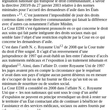
législation nationale qui transpose le droit communautaire, à savoir
la directive 2003/9 du 27 janvier 2003 relative à des normes
minimales pour l’accueil des demandeurs d’asile dans les États
11
membres »
. C’est justement l’impossibilité de jouir des droits
contenus dans cette directive communautaire qui faisait la différence
avec d’autres cas notamment l’affaire Müslim.
La Cour EDH s’est également prononcée en ce qui concerne le droit
aux soins qui fait partie intégrante des droits sociaux mais qui
semble faire l’objet d’une restriction explicite par la Cour en ce qui
concerne les demandeurs d’asile.
12
C’est dans l’arrêt N. c. Royaume Uni
de 2008 que la Cour traite
du droit d’être soigné. Il s’agit d’un renversement d’une
jurisprudence de 1997 qui avait établi un lien entre l’absence d’accès
aux traitements médicaux et l’exposition à un traitement inhumain et
13
dégradant
. Ainsi, dans l’affaire D. contre Royaume Uni de 1997
les juges avaient pris en compte la circonstance que le requérant
n’avait dans son pays d’origine aucun parent désireux ou en mesure
de s’occuper de lui ou de lui fournir ne fût-ce qu’un toit ou un
minimum de nourriture ou de soutien social.
La Cour EDH a considéré en 2008 dans l’affaire N. c. Royaume
Uni que « les non nationaux qui sont sous le coup d’un arrêté
d’expulsion ne peuvent en principe revendiquer un droit à rester sur
le territoire d’un État contractant afin de continuer à bénéficier de
l’assistance et des services médicaux, sociaux ou autres fournis par
14