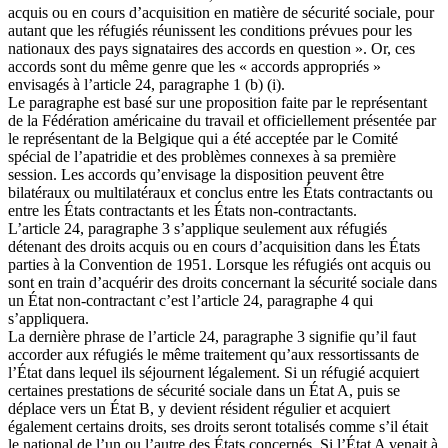
acquis ou en cours d’acquisition en matière de sécurité sociale, pour
autant que les réfugiés réunissent les conditions prévues pour les
nationaux des pays signataires des accords en question ». Or, ces
accords sont du même genre que les « accords appropriés »
envisagés à l’article 24, paragraphe 1 (b) (i).
Le paragraphe est basé sur une proposition faite par le représentant
de la Fédération américaine du travail et officiellement présentée par
le représentant de la Belgique qui a été acceptée par le Comité
spécial de l’apatridie et des problèmes connexes à sa première
session. Les accords qu’envisage la disposition peuvent être
bilatéraux ou multilatéraux et conclus entre les États contractants ou
entre les États contractants et les États non-contractants.
L’article 24, paragraphe 3 s’applique seulement aux réfugiés
détenant des droits acquis ou en cours d’acquisition dans les États
parties à la Convention de 1951. Lorsque les réfugiés ont acquis ou
sont en train d’acquérir des droits concernant la sécurité sociale dans
un État non-contractant c’est l’article 24, paragraphe 4 qui
s’appliquera.
La dernière phrase de l’article 24, paragraphe 3 signifie qu’il faut
accorder aux réfugiés le même traitement qu’aux ressortissants de
l’État dans lequel ils séjournent légalement. Si un réfugié acquiert
certaines prestations de sécurité sociale dans un État A, puis se
déplace vers un État B, y devient résident régulier et acquiert
également certains droits, ses droits seront totalisés comme s’il était
le national de l’un ou l’autre des États concernés. Si l’État A venait à