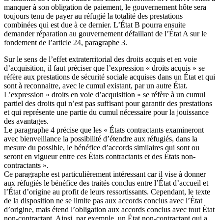
manquer à son obligation de paiement, le gouvernement hôte sera
toujours tenu de payer au réfugié la totalité des prestations
combinées qui est due à ce dernier. L’État B pourra ensuite
demander réparation au gouvernement défaillant de l’État A sur le
fondement de l’article 24, paragraphe 3.
Sur le sens de l’effet extraterritorial des droits acquis et en voie
d’acquisition, il faut préciser que l’expression « droits acquis » se
réfère aux prestations de sécurité sociale acquises dans un État et qui
sont à reconnaitre, avec le cumul existant, par un autre État.
L’expression « droits en voie d’acquisition » se réfère à un cumul
partiel des droits qui n’est pas suffisant pour garantir des prestations
et qui représente une partie du cumul nécessaire pour la jouissance
des avantages.
Le paragraphe 4 précise que les « États contractants examineront
avec bienveillance la possibilité d’étendre aux réfugiés, dans la
mesure du possible, le bénéfice d’accords similaires qui sont ou
seront en vigueur entre ces États contractants et des États non-
contractants ».
Ce paragraphe est particulièrement intéressant car il vise à donner
aux réfugiés le bénéfice des traités conclus entre l’État d’accueil et
l’État d’origine au profit de leurs ressortissants. Cependant, le texte
de la disposition ne se limite pas aux accords conclus avec l’État
d’origine, mais étend l’obligation aux accords conclus avec tout État
non-contractant. Ainsi, par exemple, un État non-contractant qui a