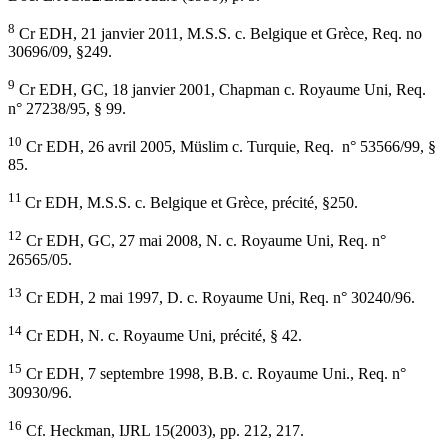
8
Cr EDH, 21 janvier 2011, M.S.S. c. Belgique et Grèce, Req. no
30696/09, §249.
9
Cr EDH, GC, 18 janvier 2001, Chapman c. Royaume Uni, Req.
n° 27238/95, § 99.
10
Cr EDH, 26 avril 2005, Müslim c. Turquie, Req. n° 53566/99, §
85.
11
Cr EDH, M.S.S. c. Belgique et Grèce, précité, §250.
12
Cr EDH, GC, 27 mai 2008, N. c. Royaume Uni, Req. n°
26565/05.
13
Cr EDH, 2 mai 1997, D. c. Royaume Uni, Req. n° 30240/96.
14
Cr EDH, N. c. Royaume Uni, précité, § 42.
15
Cr EDH, 7 septembre 1998, B.B. c. Royaume Uni., Req. n°
30930/96.
16
Cf. Heckman, IJRL 15(2003), pp. 212, 217.