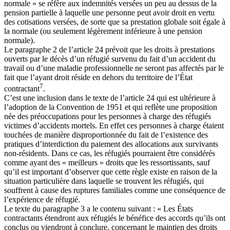
normale » se réfère aux indemnités versées un peu au dessus de la
pension partielle à laquelle une personne peut avoir droit en vertu
des cotisations versées, de sorte que sa prestation globale soit égale à
la normale (ou seulement légèrement inférieure à une pension
normale).
Le paragraphe 2 de l’article 24 prévoit que les droits à prestations
ouverts par le décès d’un réfugié survenu du fait d’un accident du
travail ou d’une maladie professionnelle ne seront pas affectés par le
fait que l’ayant droit réside en dehors du territoire de l’État
7
contractant
.
C’est une inclusion dans le texte de l’article 24 qui est ultérieure à
l’adoption de la Convention de 1951 et qui reflète une proposition
née des préoccupations pour les personnes à charge des réfugiés
victimes d’accidents mortels. En effet ces personnes à charge étaient
touchées de manière disproportionnée du fait de l’existence des
pratiques d’interdiction du paiement des allocations aux survivants
non-résidents. Dans ce cas, les réfugiés pourraient être considérés
comme ayant des « meilleurs » droits que les ressortissants, sauf
qu’il est important d’observer que cette règle existe en raison de la
situation particulière dans laquelle se trouvent les réfugiés, qui
souffrent à cause des ruptures familiales comme une conséquence de
l’expérience de réfugié.
Le texte du paragraphe 3 a le contenu suivant : « Les États
contractants étendront aux réfugiés le bénéfice des accords qu’ils ont
conclus ou viendront à conclure, concernant le maintien des droits