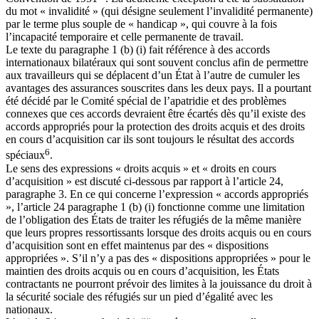
du mot « invalidité » (qui désigne seulement l’invalidité permanente)
par le terme plus souple de « handicap », qui couvre à la fois
l’incapacité temporaire et celle permanente de travail.
Le texte du paragraphe 1 (b) (i) fait référence à des accords
internationaux bilatéraux qui sont souvent conclus afin de permettre
aux travailleurs qui se déplacent d’un État à l’autre de cumuler les
avantages des assurances souscrites dans les deux pays. Il a pourtant
été décidé par le Comité spécial de l’apatridie et des problèmes
connexes que ces accords devraient être écartés dès qu’il existe des
accords appropriés pour la protection des droits acquis et des droits
en cours d’acquisition car ils sont toujours le résultat des accords
6
spéciaux
.
Le sens des expressions « droits acquis » et « droits en cours
d’acquisition » est discuté ci-dessous par rapport à l’article 24,
paragraphe 3. En ce qui concerne l’expression « accords appropriés
», l’article 24 paragraphe 1 (b) (i) fonctionne comme une limitation
de l’obligation des États de traiter les réfugiés de la même manière
que leurs propres ressortissants lorsque des droits acquis ou en cours
d’acquisition sont en effet maintenus par des « dispositions
appropriées ». S’il n’y a pas des « dispositions appropriées » pour le
maintien des droits acquis ou en cours d’acquisition, les États
contractants ne pourront prévoir des limites à la jouissance du droit à
la sécurité sociale des réfugiés sur un pied d’égalité avec les
nationaux.