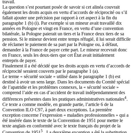
travail.
La question s’est pourtant posée de savoir si cet alinéa couvrait
également les droits acquis en vertu d’accords de réciprocité ou s’il
fallait ajouter une précision par rapport à cet aspect à la fin du
paragraphe 1 (b) (i). Par exemple si un mineur avait travaillé dix
années en Pologne et vingt en France, en vertu d’une convention
bilatérale, la Pologne paierait un tiers et la France deux tiers de sa
pension. Si le mineur devient entre temps réfugié, il lui serait difficile
de réclamer le paiement de sa part par la Pologne ou, à défaut,
demander à la France de payer cette part. Le mineur recevrait donc
en France, seuls les deux-tiers que cet État avait initialement
entrepris de payer.
Finalement il a été décidé que les droits acquis en vertu d’accords de
réciprocité seraient couverts par le paragraphe 1 (a).
Le terme « sécurité sociale » utilisé dans le paragraphe 1 (b) est
destiné à avoir un sens large. Dans les documents du Comité spécial
de l’apatridie et les problèmes connexes, la « sécurité sociale »
comprend l’aide en cas d’accident de travail indépendamment des
4
différences présentes dans les pratiques administratives nationales
.
Ce texte a comme modèle, en grande partie, l’article 6 de la
Convention ILO C97, à part deux exceptions. La première
exception concerne l’expression « maladies professionnelles » qui a
été insérée dans le texte de la Convention de 1951 pour mettre le
texte anglais en conformité avec le texte français du projet de la
5
Convention de 1951
. La deuxième exception a été la substitution