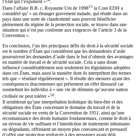
l’État qui l’expulsent »
.
15
Dans l’affaire B.B. c. Royaume Uni de 1998
la Cour EDH a
considéré qu’ « un étranger gravement malade, qui réside dans un
pays dans une sorte de clandestinité sans pouvoir bénéficier
pleinement du régime de la protection sociale, se trouve dans une
situation qui n’est pas conforme aux exigences de l’article 3 de la
Convention ».
En conclusion, l’un des principaux défis du droit à la sécurité sociale
est le nombre d’États qui considèrent que les demandeurs d’asile
poursuivent les demandes d’asile dans le but d’obtenir des avantages
en matière de travail et de sécurité sociale. Cela a sans doute
influencé considérablement non seulement les législations adoptées
dans ces États, mais aussi la manière dont ils interprètent des termes
tels que « résidant régulièrement ». Il résulte des mesures ayant des
conséquences draconiennes qui présentent un effet dissuasif car
soumettant les individus à « une vie de démunis qu’aucune nation
16
civilisée ne peut tolérer »
.
Il semblerait qu’une interprétation holistique du bien-être et des
obligations des États concernant le domaine du travail et de la
sécurité sociale en vertu de la Convention de 1951, ainsi qu’une
reconnaissance des droits humains fondamentaux, comme le droit à
un niveau de vie suffisant et l’interdiction de traitements inhumains
ou dégradants, offriraient un moyen plus convaincant et persuasif
d’offrir une protection renforcée à des personnes ayant déjà