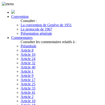
Convention
Consulter :
La convention de Genève de 1951
Le protocole de 1967
Présentation générale
Commentaires
Consulter les commentaires relatifs à :
Préambule
Article 8
Article 16
Article 24
Article 32
Article 40
Article 1
Article 9
Article 17
Article 25
Article 33
Article 41
Article 2
Article 10