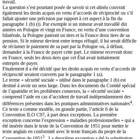
travail.
La question s’est pourtant posée de savoir si cet alinéa couvrait
également les droits acquis en vertu d’accords de réciprocité ou s’il
fallait ajouter une précision par rapport à cet aspect à la fin du
paragraphe 1 (b) (i). Par exemple si un mineur avait travaillé dix
années en Pologne et vingt en France, en vertu d’une convention
bilatérale, la Pologne paierait un tiers et la France deux tiers de sa
pension. Si le mineur devient entre temps réfugié, il lui serait difficile
de réclamer le paiement de sa part par la Pologne ou, à défaut,
demander à la France de payer cette part. Le mineur recevrait donc
en France, seuls les deux-tiers que cet État avait initialement
entrepris de payer.
Finalement il a été décidé que les droits acquis en vertu d’accords de
réciprocité seraient couverts par le paragraphe 1 (a).
Le terme « sécurité sociale » utilisé dans le paragraphe 1 (b) est
destiné à avoir un sens large. Dans les documents du Comité spécial
de l’apatridie et les problèmes connexes, la « sécurité sociale »
comprend l’aide en cas d’accident de travail indépendamment des
4
différences présentes dans les pratiques administratives nationales
.
Ce texte a comme modèle, en grande partie, l’article 6 de la
Convention ILO C97, à part deux exceptions. La première
exception concerne l’expression « maladies professionnelles » qui a
été insérée dans le texte de la Convention de 1951 pour mettre le
texte anglais en conformité avec le texte français du projet de la
5
Convention de 1951
. La deuxième exception a été la substitution