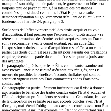
manquer à son obligation de paiement, le gouvernement hôte sera
toujours tenu de payer au réfugié la totalité des prestations
combinées qui est due à ce dernier. L’État B pourra ensuite
demander réparation au gouvernement défaillant de l’État A sur le
fondement de l’article 24, paragraphe 3.
Sur le sens de l’effet extraterritorial des droits acquis et en voie
d’acquisition, il faut préciser que l’expression « droits acquis » se
réfère aux prestations de sécurité sociale acquises dans un État et qui
sont à reconnaitre, avec le cumul existant, par un autre État.
L’expression « droits en voie d’acquisition » se réfère à un cumul
partiel des droits qui n’est pas suffisant pour garantir des prestations
et qui représente une partie du cumul nécessaire pour la jouissance
des avantages.
Le paragraphe 4 précise que les « États contractants examineront
avec bienveillance la possibilité d’étendre aux réfugiés, dans la
mesure du possible, le bénéfice d’accords similaires qui sont ou
seront en vigueur entre ces États contractants et des États non-
contractants ».
Ce paragraphe est particulièrement intéressant car il vise à donner
aux réfugiés le bénéfice des traités conclus entre l’État d’accueil et
l’État d’origine au profit de leurs ressortissants. Cependant, le texte
de la disposition ne se limite pas aux accords conclus avec l’État
d’origine, mais étend l’obligation aux accords conclus avec tout État
non-contractant. Ainsi, par exemple, un État non-contractant qui a