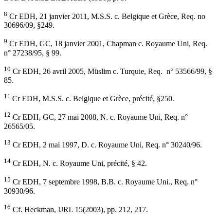
8
Cr EDH, 21 janvier 2011, M.S.S. c. Belgique et Grèce, Req. no
30696/09, §249.
9
Cr EDH, GC, 18 janvier 2001, Chapman c. Royaume Uni, Req.
n° 27238/95, § 99.
10
Cr EDH, 26 avril 2005, Müslim c. Turquie, Req. n° 53566/99, §
85.
11
Cr EDH, M.S.S. c. Belgique et Grèce, précité, §250.
12
Cr EDH, GC, 27 mai 2008, N. c. Royaume Uni, Req. n°
26565/05.
13
Cr EDH, 2 mai 1997, D. c. Royaume Uni, Req. n° 30240/96.
14
Cr EDH, N. c. Royaume Uni, précité, § 42.
15
Cr EDH, 7 septembre 1998, B.B. c. Royaume Uni., Req. n°
30930/96.
16
Cf. Heckman, IJRL 15(2003), pp. 212, 217.