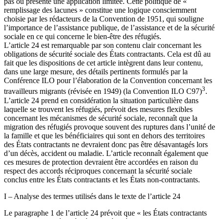
pas ou présente une application limitée. Cette politique de «
remplissage des lacunes » constitue une logique consciemment
choisie par les rédacteurs de la Convention de 1951, qui souligne
l’importance de l’assistance publique, de l’assistance et de la sécurité
sociale en ce qui concerne le bien-être des réfugiés.
L’article 24 est remarquable par son contenu clair concernant les
obligations de sécurité sociale des États contractants. Cela est dû au
fait que les dispositions de cet article intègrent dans leur contenu,
dans une large mesure, des détails pertinents formulés par la
Conférence ILO pour l’élaboration de la Convention concernant les
3
travailleurs migrants (révisée en 1949) (la Convention ILO C97)
.
L’article 24 prend en considération la situation particulière dans
laquelle se trouvent les réfugiés, prévoit des mesures flexibles
concernant les mécanismes de sécurité sociale, reconnaît que la
migration des réfugiés provoque souvent des ruptures dans l’unité de
la famille et que les bénéficiaires qui sont en dehors des territoires
des États contractants ne devraient donc pas être désavantagés lors
d’un décès, accident ou maladie. L’article reconnaît également que
ces mesures de protection devraient être accordées en raison du
respect des accords réciproques concernant la sécurité sociale
conclus entre les États contractants et les États non-contractants.
I – Analyse des termes utilisés dans le texte de l’article 24
Le paragraphe 1 de l’article 24 prévoit que « les États contractants