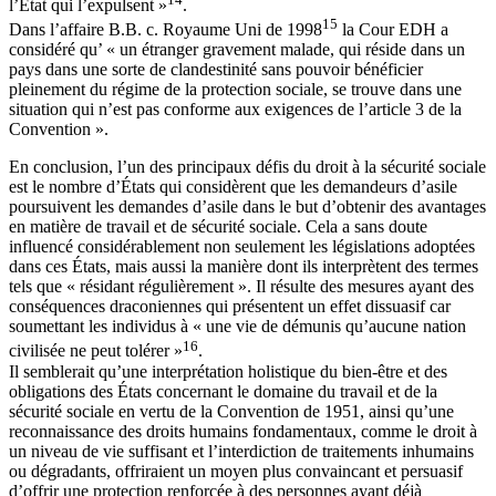
l’État qui l’expulsent »
.
15
Dans l’affaire B.B. c. Royaume Uni de 1998
la Cour EDH a
considéré qu’ « un étranger gravement malade, qui réside dans un
pays dans une sorte de clandestinité sans pouvoir bénéficier
pleinement du régime de la protection sociale, se trouve dans une
situation qui n’est pas conforme aux exigences de l’article 3 de la
Convention ».
En conclusion, l’un des principaux défis du droit à la sécurité sociale
est le nombre d’États qui considèrent que les demandeurs d’asile
poursuivent les demandes d’asile dans le but d’obtenir des avantages
en matière de travail et de sécurité sociale. Cela a sans doute
influencé considérablement non seulement les législations adoptées
dans ces États, mais aussi la manière dont ils interprètent des termes
tels que « résidant régulièrement ». Il résulte des mesures ayant des
conséquences draconiennes qui présentent un effet dissuasif car
soumettant les individus à « une vie de démunis qu’aucune nation
16
civilisée ne peut tolérer »
.
Il semblerait qu’une interprétation holistique du bien-être et des
obligations des États concernant le domaine du travail et de la
sécurité sociale en vertu de la Convention de 1951, ainsi qu’une
reconnaissance des droits humains fondamentaux, comme le droit à
un niveau de vie suffisant et l’interdiction de traitements inhumains
ou dégradants, offriraient un moyen plus convaincant et persuasif
d’offrir une protection renforcée à des personnes ayant déjà