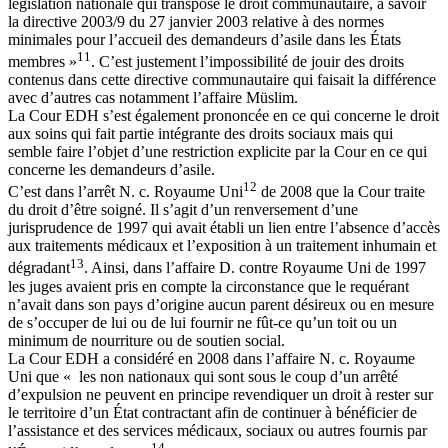
législation nationale qui transpose le droit communautaire, à savoir
la directive 2003/9 du 27 janvier 2003 relative à des normes
minimales pour l’accueil des demandeurs d’asile dans les États
11
membres »
. C’est justement l’impossibilité de jouir des droits
contenus dans cette directive communautaire qui faisait la différence
avec d’autres cas notamment l’affaire Müslim.
La Cour EDH s’est également prononcée en ce qui concerne le droit
aux soins qui fait partie intégrante des droits sociaux mais qui
semble faire l’objet d’une restriction explicite par la Cour en ce qui
concerne les demandeurs d’asile.
12
C’est dans l’arrêt N. c. Royaume Uni
de 2008 que la Cour traite
du droit d’être soigné. Il s’agit d’un renversement d’une
jurisprudence de 1997 qui avait établi un lien entre l’absence d’accès
aux traitements médicaux et l’exposition à un traitement inhumain et
13
dégradant
. Ainsi, dans l’affaire D. contre Royaume Uni de 1997
les juges avaient pris en compte la circonstance que le requérant
n’avait dans son pays d’origine aucun parent désireux ou en mesure
de s’occuper de lui ou de lui fournir ne fût-ce qu’un toit ou un
minimum de nourriture ou de soutien social.
La Cour EDH a considéré en 2008 dans l’affaire N. c. Royaume
Uni que « les non nationaux qui sont sous le coup d’un arrêté
d’expulsion ne peuvent en principe revendiquer un droit à rester sur
le territoire d’un État contractant afin de continuer à bénéficier de
l’assistance et des services médicaux, sociaux ou autres fournis par
14