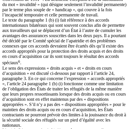
du mot « invalidité » (qui désigne seulement l’invalidité permanente)
par le terme plus souple de « handicap », qui couvre à la fois
l’incapacité temporaire et celle permanente de travail.
Le texte du paragraphe 1 (b) (i) fait référence à des accords
internationaux bilatéraux qui sont souvent conclus afin de permettre
aux travailleurs qui se déplacent d’un État à l’autre de cumuler les
avantages des assurances souscrites dans les deux pays. Il a pourtant
été décidé par le Comité spécial de l’apatridie et des problèmes
connexes que ces accords devraient être écartés dès qu’il existe des
accords appropriés pour la protection des droits acquis et des droits
en cours d’acquisition car ils sont toujours le résultat des accords
6
spéciaux
.
Le sens des expressions « droits acquis » et « droits en cours
d’acquisition » est discuté ci-dessous par rapport à l’article 24,
paragraphe 3. En ce qui concerne l’expression « accords appropriés
», l’article 24 paragraphe 1 (b) (i) fonctionne comme une limitation
de l’obligation des États de traiter les réfugiés de la même manière
que leurs propres ressortissants lorsque des droits acquis ou en cours
d’acquisition sont en effet maintenus par des « dispositions
appropriées ». S’il n’y a pas des « dispositions appropriées » pour le
maintien des droits acquis ou en cours d’acquisition, les États
contractants ne pourront prévoir des limites à la jouissance du droit à
la sécurité sociale des réfugiés sur un pied d’égalité avec les
nationaux.