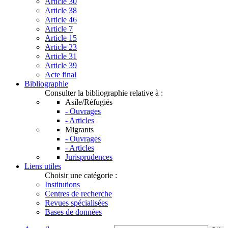
Article 30
Article 38
Article 46
Article 7
Article 15
Article 23
Article 31
Article 39
Acte final
Bibliographie
Consulter la bibliographie relative à :
Asile/Réfugiés
- Ouvrages
- Articles
Migrants
- Ouvrages
- Articles
Jurisprudences
Liens utiles
Choisir une catégorie :
Institutions
Centres de recherche
Revues spécialisées
Bases de données