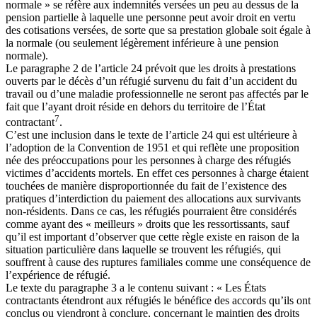
normale » se réfère aux indemnités versées un peu au dessus de la
pension partielle à laquelle une personne peut avoir droit en vertu
des cotisations versées, de sorte que sa prestation globale soit égale à
la normale (ou seulement légèrement inférieure à une pension
normale).
Le paragraphe 2 de l’article 24 prévoit que les droits à prestations
ouverts par le décès d’un réfugié survenu du fait d’un accident du
travail ou d’une maladie professionnelle ne seront pas affectés par le
fait que l’ayant droit réside en dehors du territoire de l’État
7
contractant
.
C’est une inclusion dans le texte de l’article 24 qui est ultérieure à
l’adoption de la Convention de 1951 et qui reflète une proposition
née des préoccupations pour les personnes à charge des réfugiés
victimes d’accidents mortels. En effet ces personnes à charge étaient
touchées de manière disproportionnée du fait de l’existence des
pratiques d’interdiction du paiement des allocations aux survivants
non-résidents. Dans ce cas, les réfugiés pourraient être considérés
comme ayant des « meilleurs » droits que les ressortissants, sauf
qu’il est important d’observer que cette règle existe en raison de la
situation particulière dans laquelle se trouvent les réfugiés, qui
souffrent à cause des ruptures familiales comme une conséquence de
l’expérience de réfugié.
Le texte du paragraphe 3 a le contenu suivant : « Les États
contractants étendront aux réfugiés le bénéfice des accords qu’ils ont
conclus ou viendront à conclure, concernant le maintien des droits