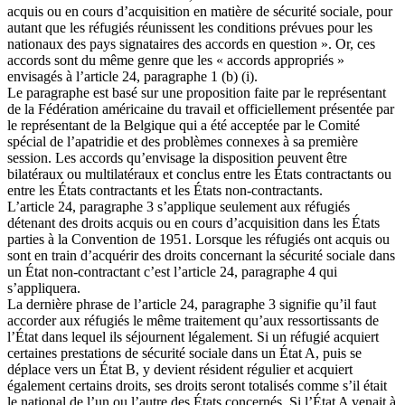
acquis ou en cours d’acquisition en matière de sécurité sociale, pour
autant que les réfugiés réunissent les conditions prévues pour les
nationaux des pays signataires des accords en question ». Or, ces
accords sont du même genre que les « accords appropriés »
envisagés à l’article 24, paragraphe 1 (b) (i).
Le paragraphe est basé sur une proposition faite par le représentant
de la Fédération américaine du travail et officiellement présentée par
le représentant de la Belgique qui a été acceptée par le Comité
spécial de l’apatridie et des problèmes connexes à sa première
session. Les accords qu’envisage la disposition peuvent être
bilatéraux ou multilatéraux et conclus entre les États contractants ou
entre les États contractants et les États non-contractants.
L’article 24, paragraphe 3 s’applique seulement aux réfugiés
détenant des droits acquis ou en cours d’acquisition dans les États
parties à la Convention de 1951. Lorsque les réfugiés ont acquis ou
sont en train d’acquérir des droits concernant la sécurité sociale dans
un État non-contractant c’est l’article 24, paragraphe 4 qui
s’appliquera.
La dernière phrase de l’article 24, paragraphe 3 signifie qu’il faut
accorder aux réfugiés le même traitement qu’aux ressortissants de
l’État dans lequel ils séjournent légalement. Si un réfugié acquiert
certaines prestations de sécurité sociale dans un État A, puis se
déplace vers un État B, y devient résident régulier et acquiert
également certains droits, ses droits seront totalisés comme s’il était
le national de l’un ou l’autre des États concernés. Si l’État A venait à