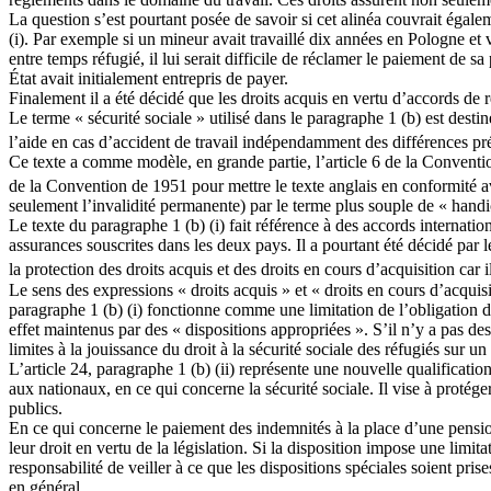
La question s’est pourtant posée de savoir si cet alinéa couvrait égaleme
(i). Par exemple si un mineur avait travaillé dix années en Pologne et v
entre temps réfugié, il lui serait difficile de réclamer le paiement de 
État avait initialement entrepris de payer.
Finalement il a été décidé que les droits acquis en vertu d’accords de r
Le terme « sécurité sociale » utilisé dans le paragraphe 1 (b) est dest
l’aide en cas d’accident de travail indépendamment des différences pré
Ce texte a comme modèle, en grande partie, l’article 6 de la Conventi
de la Convention de 1951 pour mettre le texte anglais en conformité a
seulement l’invalidité permanente) par le terme plus souple de « handic
Le texte du paragraphe 1 (b) (i) fait référence à des accords internati
assurances souscrites dans les deux pays. Il a pourtant été décidé par 
la protection des droits acquis et des droits en cours d’acquisition car 
Le sens des expressions « droits acquis » et « droits en cours d’acquisi
paragraphe 1 (b) (i) fonctionne comme une limitation de l’obligation de
effet maintenus par des « dispositions appropriées ». S’il n’y a pas de
limites à la jouissance du droit à la sécurité sociale des réfugiés sur u
L’article 24, paragraphe 1 (b) (ii) représente une nouvelle qualificatio
aux nationaux, en ce qui concerne la sécurité sociale. Il vise à protége
publics.
En ce qui concerne le paiement des indemnités à la place d’une pensio
leur droit en vertu de la législation. Si la disposition impose une limi
responsabilité de veiller à ce que les dispositions spéciales soient pris
en général.