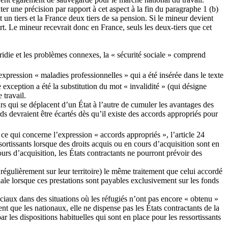
uter une précision par rapport à cet aspect à la fin du paragraphe 1 (b)
 un tiers et la France deux tiers de sa pension. Si le mineur devient
art. Le mineur recevrait donc en France, seuls les deux-tiers que cet
tridie et les problèmes connexes, la « sécurité sociale » comprend
pression « maladies professionnelles » qui a été insérée dans le texte
exception a été la substitution du mot « invalidité » (qui désigne
 travail.
urs qui se déplacent d’un État à l’autre de cumuler les avantages des
ds devraient être écartés dès qu’il existe des accords appropriés pour
n ce qui concerne l’expression « accords appropriés », l’article 24
ortissants lorsque des droits acquis ou en cours d’acquisition sont en
urs d’acquisition, les États contractants ne pourront prévoir des
 régulièrement sur leur territoire) le même traitement que celui accordé
ciale lorsque ces prestations sont payables exclusivement sur les fonds
iaux dans des situations où les réfugiés n’ont pas encore « obtenu »
nt que les nationaux, elle ne dispense pas les États contractants de la
ar les dispositions habituelles qui sont en place pour les ressortissants