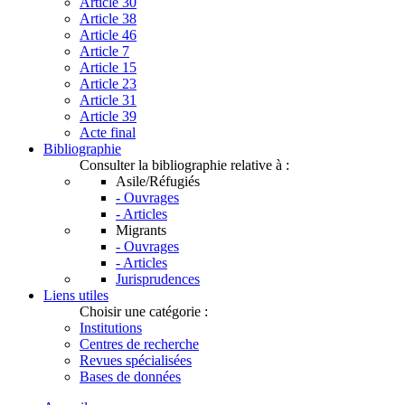
Article 30
Article 38
Article 46
Article 7
Article 15
Article 23
Article 31
Article 39
Acte final
Bibliographie
Consulter la bibliographie relative à :
Asile/Réfugiés
- Ouvrages
- Articles
Migrants
- Ouvrages
- Articles
Jurisprudences
Liens utiles
Choisir une catégorie :
Institutions
Centres de recherche
Revues spécialisées
Bases de données