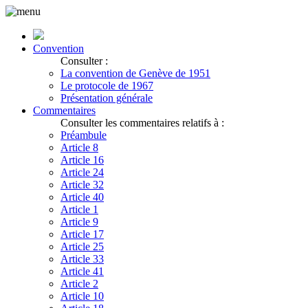
Convention
Consulter :
La convention de Genève de 1951
Le protocole de 1967
Présentation générale
Commentaires
Consulter les commentaires relatifs à :
Préambule
Article 8
Article 16
Article 24
Article 32
Article 40
Article 1
Article 9
Article 17
Article 25
Article 33
Article 41
Article 2
Article 10