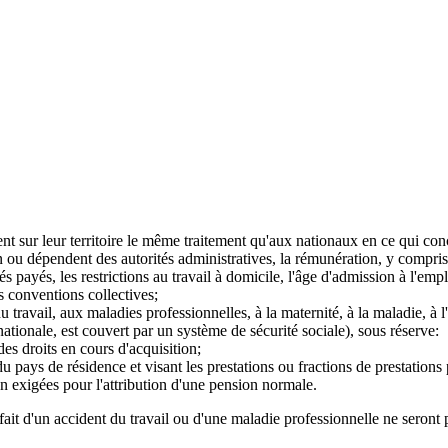
nt sur leur territoire le même traitement qu'aux nationaux en ce qui con
 ou dépendent des autorités administratives, la rémunération, y compris le
 payés, les restrictions au travail à domicile, l'âge d'admission à l'emplo
s conventions collectives;
du travail, aux maladies professionnelles, à la maternité, à la maladie, à 
nationale, est couvert par un système de sécurité sociale), sous réserve:
es droits en cours d'acquisition;
e du pays de résidence et visant les prestations ou fractions de prestation
on exigées pour l'attribution d'une pension normale.
ait d'un accident du travail ou d'une maladie professionnelle ne seront pa