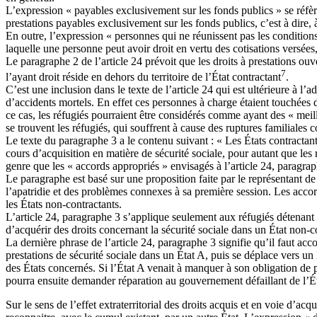
L’expression « payables exclusivement sur les fonds publics » se réfère
prestations payables exclusivement sur les fonds publics, c’est à dire, 
En outre, l’expression « personnes qui ne réunissent pas les condition
laquelle une personne peut avoir droit en vertu des cotisations versées
Le paragraphe 2 de l’article 24 prévoit que les droits à prestations ouv
7
l’ayant droit réside en dehors du territoire de l’État contractant
.
C’est une inclusion dans le texte de l’article 24 qui est ultérieure à 
d’accidents mortels. En effet ces personnes à charge étaient touchées 
ce cas, les réfugiés pourraient être considérés comme ayant des « meilleu
se trouvent les réfugiés, qui souffrent à cause des ruptures familiale
Le texte du paragraphe 3 a le contenu suivant : « Les États contractan
cours d’acquisition en matière de sécurité sociale, pour autant que le
genre que les « accords appropriés » envisagés à l’article 24, paragraph
Le paragraphe est basé sur une proposition faite par le représentant de
l’apatridie et des problèmes connexes à sa première session. Les accord
les États non-contractants.
L’article 24, paragraphe 3 s’applique seulement aux réfugiés détenant 
d’acquérir des droits concernant la sécurité sociale dans un État non-co
La dernière phrase de l’article 24, paragraphe 3 signifie qu’il faut acc
prestations de sécurité sociale dans un État A, puis se déplace vers un É
des États concernés. Si l’État A venait à manquer à son obligation de 
pourra ensuite demander réparation au gouvernement défaillant de l’Ét
Sur le sens de l’effet extraterritorial des droits acquis et en voie d’acq