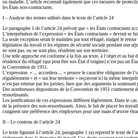
ou maladie. L’article reconnaît également que ces mesures de protection
les États non-contractants.
I – Analyse des termes utilisés dans le texte de l’article 24
Le paragraphe 1 de l’article 24 prévoit que « les États contractants a
L’interprétation de l’expression « les États contractants » devrait se 
La seule exception serait le maintien par tout réfugié, malgré le retou
législation du travail et les régimes de sécurité sociale pendant son séj
ne sont pas, ou ne sont plus, résidents sur son territoire.
Une telle approche est conforme à la fois au texte, à l’objet et au but 
résidence du réfugié (qui peut être son État d’origine) n’est pas un É
la Convention de 1951.
L’expression « ... accordera ... » prouve le caractère obligatoire de l’
régulièrement » et « sur leur territoire » reçoivent ici la même interpr
n’est pas retenue par les juristes, bien que des arguments la soutenan
Des nombreuses dispositions de la Convention de 1951 contiennent des 
ressortissants.
Les justifications de ces expressions diffèrent légèrement. Dans le cas d
de la présence des non-ressortissants. Ainsi, le fait de placer les travai
craignent une préférence des employeurs pour une main-d’œuvre étra
II – Le contenu de l’article 24
Le texte figurant à l’article 24, paragraphe 1 (a) reprend le texte de l’
règlements dans le domaine du travail. Ces droits assurent non seulem