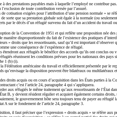
 à des prestations payables mais à laquelle l’employé ne contribue pas. L
à l’exclusion de toute contribution versée par l’assuré.
s de cotisation exigées pour l’attribution d’une pension normale » se réf
, de sorte que sa prestation globale soit égale à la normale (ou seuleme
erts par le décès d’un réfugié survenu du fait d’un accident du travail o
l’adoption de la Convention de 1951 et qui reflète une proposition née de
de manière disproportionnée du fait de l’existence des pratiques d’inter
rs » droits que les ressortissants, sauf qu’il est important d’observer qu
s comme une conséquence de l’expérience de réfugié.
ts étendront aux réfugiés le bénéfice des accords qu’ils ont conclus ou 
s réfugiés réunissent les conditions prévues pour les nationaux des pays
e 1 (b) (i).
 la Fédération américaine du travail et officiellement présentée par le r
s qu’envisage la disposition peuvent être bilatéraux ou multilatéraux et c
des droits acquis ou en cours d’acquisition dans les États parties à la C
ntractant c’est l’article 24, paragraphe 4 qui s’appliquera.
order aux réfugiés le même traitement qu’aux ressortissants de l’État dan
tat B, y devient résident régulier et acquiert également certains droits, s
paiement, le gouvernement hôte sera toujours tenu de payer au réfugié la 
at A sur le fondement de l’article 24, paragraphe 3.
uisition, il faut préciser que l’expression « droits acquis » se réfère aux 