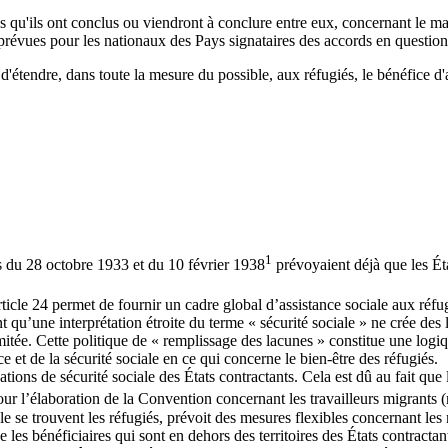
s qu'ils ont conclus ou viendront à conclure entre eux, concernant le ma
s prévues pour les nationaux des Pays signataires des accords en question
d'étendre, dans toute la mesure du possible, aux réfugiés, le bénéfice d'
1
s du 28 octobre 1933 et du 10 février 1938
prévoyaient déjà que les Éta
icle 24 permet de fournir un cadre global d’assistance sociale aux réfugi
u’une interprétation étroite du terme « sécurité sociale » ne crée des lac
imitée. Cette politique de « remplissage des lacunes » constitue une lo
e et de la sécurité sociale en ce qui concerne le bien-être des réfugiés.
tions de sécurité sociale des États contractants. Cela est dû au fait que 
our l’élaboration de la Convention concernant les travailleurs migrant
lle se trouvent les réfugiés, prévoit des mesures flexibles concernant le
e les bénéficiaires qui sont en dehors des territoires des États contract