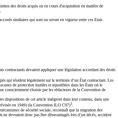
intien des droits acquis ou en cours d'acquisition en matière de
.
accords similaires qui sont ou seront en vigueur entre ces Etats
ts contractants devaient appliquer une législation accordant des droits
és qui résident légalement sur le territoire d’un État contractant. Les
unes de protection inutiles et injustifiées dans les États où le
gique consciemment choisie par les rédacteurs de la Convention de
les dispositions de cet article intègrent dans leur contenu, dans une
3
s (révisée en 1949) (la Convention ILO C97)
.
s mécanismes de sécurité sociale, reconnaît que la migration des
ants ne devraient donc pas être désavantagés lors d’un décès, accident