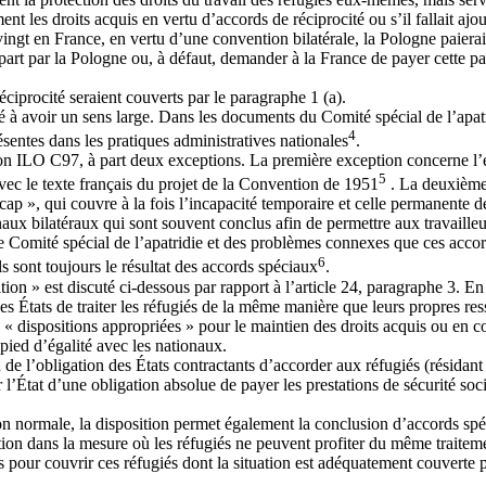
nt les droits acquis en vertu d’accords de réciprocité ou s’il fallait ajo
ingt en France, en vertu d’une convention bilatérale, la Pologne paierait
sa part par la Pologne ou, à défaut, demander à la France de payer cette p
éciprocité seraient couverts par le paragraphe 1 (a).
iné à avoir un sens large. Dans les documents du Comité spécial de l’apa
4
sentes dans les pratiques administratives nationales
.
on ILO C97, à part deux exceptions. La première exception concerne l’ex
5
vec le texte français du projet de la Convention de 1951
. La deuxième 
ap », qui couvre à la fois l’incapacité temporaire et celle permanente de
onaux bilatéraux qui sont souvent conclus afin de permettre aux travaille
le Comité spécial de l’apatridie et des problèmes connexes que ces accor
6
ils sont toujours le résultat des accords spéciaux
.
tion » est discuté ci-dessous par rapport à l’article 24, paragraphe 3. E
s États de traiter les réfugiés de la même manière que leurs propres ress
s « dispositions appropriées » pour le maintien des droits acquis ou en co
n pied d’égalité avec les nationaux.
n de l’obligation des États contractants d’accorder aux réfugiés (résidant
r l’État d’une obligation absolue de payer les prestations de sécurité so
n normale, la disposition permet également la conclusion d’accords spéc
tation dans la mesure où les réfugiés ne peuvent profiter du même traiteme
es pour couvrir ces réfugiés dont la situation est adéquatement couverte p