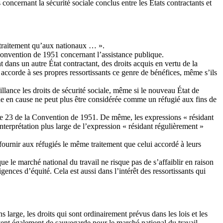
oncernant la sécurité sociale conclus entre les États contractants et
e traitement qu’aux nationaux … ».
a Convention de 1951 concernant l’assistance publique.
 dans un autre État contractant, des droits acquis en vertu de la
nt accorde à ses propres ressortissants ce genre de bénéfices, même s’ils
eillance les droits de sécurité sociale, même si le nouveau État de
nne en cause ne peut plus être considérée comme un réfugié aux fins de
rticle 23 de la Convention de 1951. De même, les expressions « résidant
interprétation plus large de l’expression « résidant régulièrement »
ournir aux réfugiés le même traitement que celui accordé à leurs
que le marché national du travail ne risque pas de s’affaiblir en raison
igences d’équité. Cela est aussi dans l’intérêt des ressortissants qui
s large, les droits qui sont ordinairement prévus dans les lois et les
vent également de sauvegarde pour le marché national du travail.