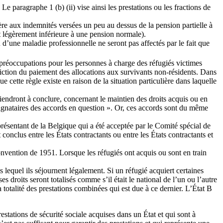
e paragraphe 1 (b) (ii) vise ainsi les prestations ou les fractions de
ère aux indemnités versées un peu au dessus de la pension partielle à
nt légèrement inférieure à une pension normale).
u d’une maladie professionnelle ne seront pas affectés par le fait que
s préoccupations pour les personnes à charge des réfugiés victimes
diction du paiement des allocations aux survivants non-résidents. Dans
e cette règle existe en raison de la situation particulière dans laquelle
viendront à conclure, concernant le maintien des droits acquis ou en
 signataires des accords en question ». Or, ces accords sont du même
eprésentant de la Belgique qui a été acceptée par le Comité spécial de
onclus entre les États contractants ou entre les États contractants et
onvention de 1951. Lorsque les réfugiés ont acquis ou sont en train
s lequel ils séjournent légalement. Si un réfugié acquiert certaines
es droits seront totalisés comme s’il était le national de l’un ou l’autre
totalité des prestations combinées qui est due à ce dernier. L’État B
prestations de sécurité sociale acquises dans un État et qui sont à