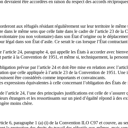
 devraient être accordées en raison du respect des accords réciproques c
ccorderont aux réfugiés résidant régulièrement sur leur territoire le mêm
faire dans le même sens que celle faite dans le cadre de l’article 23 de l
r volontaire (ou non volontaire) dans son État d’origine ou le déplacement
our légal dans son État d’asile. Ce serait le cas lorsque l’État contracta
de l’article 24, paragraphe 4, qui appelle les États à accorder avec bienv
tat partie à la Convention de 1951, et même si, techniquement, la perso
obligation prévue par l’article 24 et doit être mise en relation avec l’a
étation que celle appliquée à l’article 23 de la Convention de 1951. Une 
t puissent être considérés comme importants et convaincants.
expressions équivalentes à celle concernant l’obligation des États de f
e l’article 24, l’une des principales justifications est celle de s’assurer 
lleurs étrangers et les ressortissants sur un pied d’égalité répond à des ex
ngère moins chère.
article 6, paragraphe 1 (a) (i) de la Convention ILO C97 et couvre, au sen
ent la protection des droits du travail des réfugiés eux-mêmes, mais ser