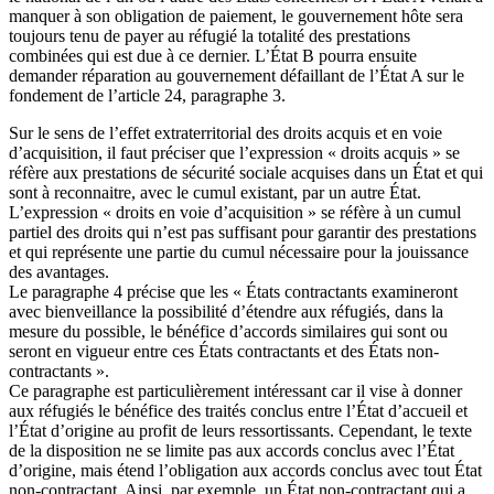
manquer à son obligation de paiement, le gouvernement hôte sera
toujours tenu de payer au réfugié la totalité des prestations
combinées qui est due à ce dernier. L’État B pourra ensuite
demander réparation au gouvernement défaillant de l’État A sur le
fondement de l’article 24, paragraphe 3.
Sur le sens de l’effet extraterritorial des droits acquis et en voie
d’acquisition, il faut préciser que l’expression « droits acquis » se
réfère aux prestations de sécurité sociale acquises dans un État et qui
sont à reconnaitre, avec le cumul existant, par un autre État.
L’expression « droits en voie d’acquisition » se réfère à un cumul
partiel des droits qui n’est pas suffisant pour garantir des prestations
et qui représente une partie du cumul nécessaire pour la jouissance
des avantages.
Le paragraphe 4 précise que les « États contractants examineront
avec bienveillance la possibilité d’étendre aux réfugiés, dans la
mesure du possible, le bénéfice d’accords similaires qui sont ou
seront en vigueur entre ces États contractants et des États non-
contractants ».
Ce paragraphe est particulièrement intéressant car il vise à donner
aux réfugiés le bénéfice des traités conclus entre l’État d’accueil et
l’État d’origine au profit de leurs ressortissants. Cependant, le texte
de la disposition ne se limite pas aux accords conclus avec l’État
d’origine, mais étend l’obligation aux accords conclus avec tout État
non-contractant. Ainsi, par exemple, un État non-contractant qui a