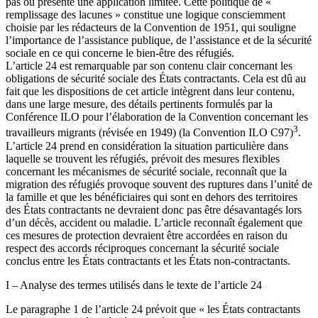
pas ou présente une application limitée. Cette politique de «
remplissage des lacunes » constitue une logique consciemment
choisie par les rédacteurs de la Convention de 1951, qui souligne
l’importance de l’assistance publique, de l’assistance et de la sécurité
sociale en ce qui concerne le bien-être des réfugiés.
L’article 24 est remarquable par son contenu clair concernant les
obligations de sécurité sociale des États contractants. Cela est dû au
fait que les dispositions de cet article intègrent dans leur contenu,
dans une large mesure, des détails pertinents formulés par la
Conférence ILO pour l’élaboration de la Convention concernant les
3
travailleurs migrants (révisée en 1949) (la Convention ILO C97)
.
L’article 24 prend en considération la situation particulière dans
laquelle se trouvent les réfugiés, prévoit des mesures flexibles
concernant les mécanismes de sécurité sociale, reconnaît que la
migration des réfugiés provoque souvent des ruptures dans l’unité de
la famille et que les bénéficiaires qui sont en dehors des territoires
des États contractants ne devraient donc pas être désavantagés lors
d’un décès, accident ou maladie. L’article reconnaît également que
ces mesures de protection devraient être accordées en raison du
respect des accords réciproques concernant la sécurité sociale
conclus entre les États contractants et les États non-contractants.
I – Analyse des termes utilisés dans le texte de l’article 24
Le paragraphe 1 de l’article 24 prévoit que « les États contractants