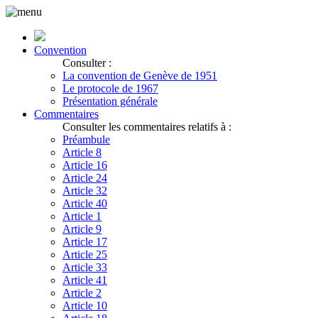
Convention
Consulter :
La convention de Genève de 1951
Le protocole de 1967
Présentation générale
Commentaires
Consulter les commentaires relatifs à :
Préambule
Article 8
Article 16
Article 24
Article 32
Article 40
Article 1
Article 9
Article 17
Article 25
Article 33
Article 41
Article 2
Article 10