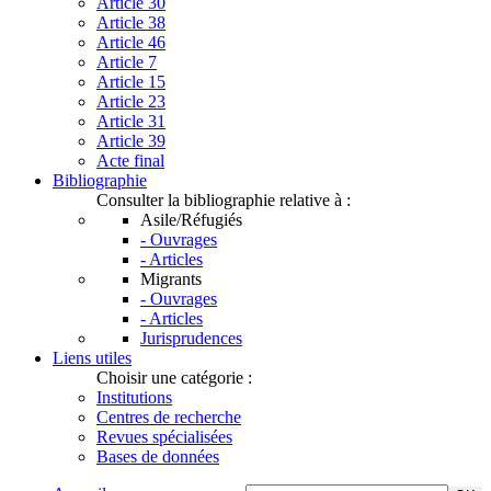
Article 30
Article 38
Article 46
Article 7
Article 15
Article 23
Article 31
Article 39
Acte final
Bibliographie
Consulter la bibliographie relative à :
Asile/Réfugiés
- Ouvrages
- Articles
Migrants
- Ouvrages
- Articles
Jurisprudences
Liens utiles
Choisir une catégorie :
Institutions
Centres de recherche
Revues spécialisées
Bases de données