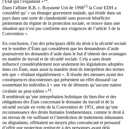
l’État qui l’expulsent »
.
15
Dans l’affaire B.B. c. Royaume Uni de 1998
la Cour EDH a
considéré qu’ « un étranger gravement malade, qui réside dans un
pays dans une sorte de clandestinité sans pouvoir bénéficier
pleinement du régime de la protection sociale, se trouve dans une
situation qui n’est pas conforme aux exigences de l’article 3 de la
Convention ».
En conclusion, l’un des principaux défis du droit à la sécurité sociale
est le nombre d’États qui considèrent que les demandeurs d’asile
poursuivent les demandes d’asile dans le but d’obtenir des avantages
en matière de travail et de sécurité sociale. Cela a sans doute
influencé considérablement non seulement les législations adoptées
dans ces États, mais aussi la manière dont ils interprètent des termes
tels que « résidant régulièrement ». Il résulte des mesures ayant des
conséquences draconiennes qui présentent un effet dissuasif car
soumettant les individus à « une vie de démunis qu’aucune nation
16
civilisée ne peut tolérer »
.
Il semblerait qu’une interprétation holistique du bien-être et des
obligations des États concernant le domaine du travail et de la
sécurité sociale en vertu de la Convention de 1951, ainsi qu’une
reconnaissance des droits humains fondamentaux, comme le droit à
un niveau de vie suffisant et l’interdiction de traitements inhumains
ou dégradants, offriraient un moyen plus convaincant et persuasif
d’offrir une protection renforcée à des personnes ayant déjà