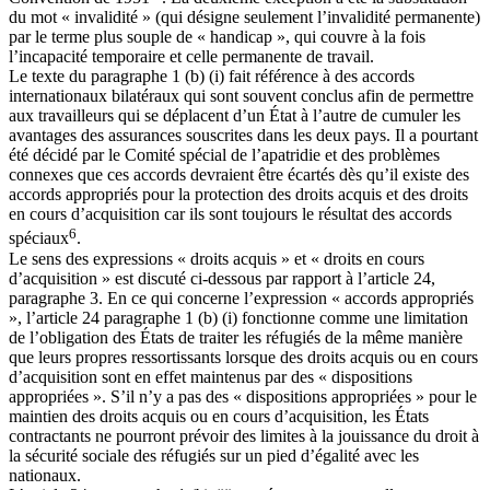
du mot « invalidité » (qui désigne seulement l’invalidité permanente)
par le terme plus souple de « handicap », qui couvre à la fois
l’incapacité temporaire et celle permanente de travail.
Le texte du paragraphe 1 (b) (i) fait référence à des accords
internationaux bilatéraux qui sont souvent conclus afin de permettre
aux travailleurs qui se déplacent d’un État à l’autre de cumuler les
avantages des assurances souscrites dans les deux pays. Il a pourtant
été décidé par le Comité spécial de l’apatridie et des problèmes
connexes que ces accords devraient être écartés dès qu’il existe des
accords appropriés pour la protection des droits acquis et des droits
en cours d’acquisition car ils sont toujours le résultat des accords
6
spéciaux
.
Le sens des expressions « droits acquis » et « droits en cours
d’acquisition » est discuté ci-dessous par rapport à l’article 24,
paragraphe 3. En ce qui concerne l’expression « accords appropriés
», l’article 24 paragraphe 1 (b) (i) fonctionne comme une limitation
de l’obligation des États de traiter les réfugiés de la même manière
que leurs propres ressortissants lorsque des droits acquis ou en cours
d’acquisition sont en effet maintenus par des « dispositions
appropriées ». S’il n’y a pas des « dispositions appropriées » pour le
maintien des droits acquis ou en cours d’acquisition, les États
contractants ne pourront prévoir des limites à la jouissance du droit à
la sécurité sociale des réfugiés sur un pied d’égalité avec les
nationaux.