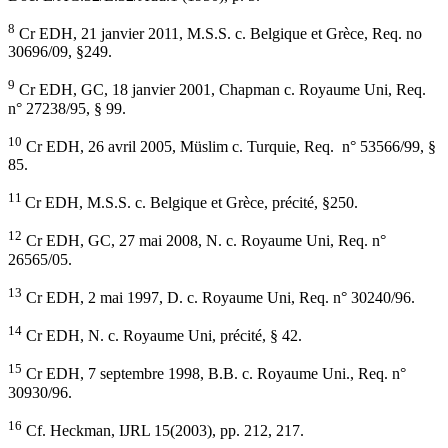
8
Cr EDH, 21 janvier 2011, M.S.S. c. Belgique et Grèce, Req. no
30696/09, §249.
9
Cr EDH, GC, 18 janvier 2001, Chapman c. Royaume Uni, Req.
n° 27238/95, § 99.
10
Cr EDH, 26 avril 2005, Müslim c. Turquie, Req. n° 53566/99, §
85.
11
Cr EDH, M.S.S. c. Belgique et Grèce, précité, §250.
12
Cr EDH, GC, 27 mai 2008, N. c. Royaume Uni, Req. n°
26565/05.
13
Cr EDH, 2 mai 1997, D. c. Royaume Uni, Req. n° 30240/96.
14
Cr EDH, N. c. Royaume Uni, précité, § 42.
15
Cr EDH, 7 septembre 1998, B.B. c. Royaume Uni., Req. n°
30930/96.
16
Cf. Heckman, IJRL 15(2003), pp. 212, 217.