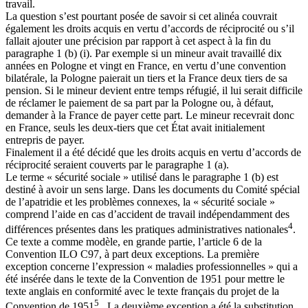
travail.
La question s’est pourtant posée de savoir si cet alinéa couvrait
également les droits acquis en vertu d’accords de réciprocité ou s’il
fallait ajouter une précision par rapport à cet aspect à la fin du
paragraphe 1 (b) (i). Par exemple si un mineur avait travaillé dix
années en Pologne et vingt en France, en vertu d’une convention
bilatérale, la Pologne paierait un tiers et la France deux tiers de sa
pension. Si le mineur devient entre temps réfugié, il lui serait difficile
de réclamer le paiement de sa part par la Pologne ou, à défaut,
demander à la France de payer cette part. Le mineur recevrait donc
en France, seuls les deux-tiers que cet État avait initialement
entrepris de payer.
Finalement il a été décidé que les droits acquis en vertu d’accords de
réciprocité seraient couverts par le paragraphe 1 (a).
Le terme « sécurité sociale » utilisé dans le paragraphe 1 (b) est
destiné à avoir un sens large. Dans les documents du Comité spécial
de l’apatridie et les problèmes connexes, la « sécurité sociale »
comprend l’aide en cas d’accident de travail indépendamment des
4
différences présentes dans les pratiques administratives nationales
.
Ce texte a comme modèle, en grande partie, l’article 6 de la
Convention ILO C97, à part deux exceptions. La première
exception concerne l’expression « maladies professionnelles » qui a
été insérée dans le texte de la Convention de 1951 pour mettre le
texte anglais en conformité avec le texte français du projet de la
5
Convention de 1951
. La deuxième exception a été la substitution