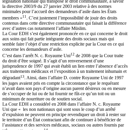
législation nationale qui transpose le droit communautaire, à savoir
la directive 2003/9 du 27 janvier 2003 relative à des normes
minimales pour l’accueil des demandeurs d’asile dans les États
11
membres »
. C’est justement l’impossibilité de jouir des droits
contenus dans cette directive communautaire qui faisait la différence
avec d’autres cas notamment l’affaire Müslim.
La Cour EDH s’est également prononcée en ce qui concerne le droit
aux soins qui fait partie intégrante des droits sociaux mais qui
semble faire l’objet d’une restriction explicite par la Cour en ce qui
concerne les demandeurs d’asile.
12
C’est dans l’arrêt N. c. Royaume Uni
de 2008 que la Cour traite
du droit d’être soigné. Il s’agit d’un renversement d’une
jurisprudence de 1997 qui avait établi un lien entre l’absence d’accès
aux traitements médicaux et l’exposition à un traitement inhumain et
13
dégradant
. Ainsi, dans l’affaire D. contre Royaume Uni de 1997
les juges avaient pris en compte la circonstance que le requérant
n’avait dans son pays d’origine aucun parent désireux ou en mesure
de s’occuper de lui ou de lui fournir ne fût-ce qu’un toit ou un
minimum de nourriture ou de soutien social.
La Cour EDH a considéré en 2008 dans l’affaire N. c. Royaume
Uni que « les non nationaux qui sont sous le coup d’un arrêté
d’expulsion ne peuvent en principe revendiquer un droit à rester sur
le territoire d’un État contractant afin de continuer à bénéficier de
l’assistance et des services médicaux, sociaux ou autres fournis par
14