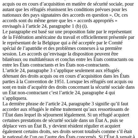
acquis ou en cours d’acquisition en matière de sécurité sociale, pour
autant que les réfugiés réunissent les conditions prévues pour les
nationaux des pays signataires des accords en question ». Or, ces
accords sont du même genre que les « accords appropriés »
envisagés à l’article 24, paragraphe 1 (b) (i).
Le paragraphe est basé sur une proposition faite par le représentant
de la Fédération américaine du travail et officiellement présentée par
le représentant de la Belgique qui a été acceptée par le Comité
spécial de l’apatridie et des problèmes connexes à sa première
session. Les accords qu’envisage la disposition peuvent être
bilatéraux ou multilatéraux et conclus entre les États contractants ou
entre les États contractants et les États non-contractants.
L’article 24, paragraphe 3 s’applique seulement aux réfugiés
détenant des droits acquis ou en cours d’acquisition dans les États
parties à la Convention de 1951. Lorsque les réfugiés ont acquis ou
sont en train d’acquérir des droits concernant la sécurité sociale dans
un État non-contractant c’est l’article 24, paragraphe 4 qui
s’appliquera.
La dernière phrase de l’article 24, paragraphe 3 signifie qu’il faut
accorder aux réfugiés le même traitement qu’aux ressortissants de
l’État dans lequel ils séjournent légalement. Si un réfugié acquiert
certaines prestations de sécurité sociale dans un État A, puis se
déplace vers un État B, y devient résident régulier et acquiert
également certains droits, ses droits seront totalisés comme s’il était
le national de l’un ou l’autre des États concernés. Si l’État A venait à