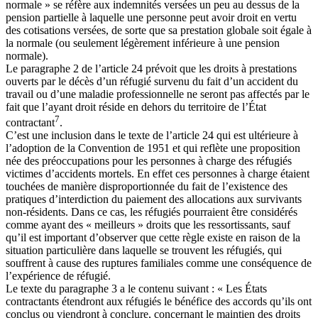
normale » se réfère aux indemnités versées un peu au dessus de la
pension partielle à laquelle une personne peut avoir droit en vertu
des cotisations versées, de sorte que sa prestation globale soit égale à
la normale (ou seulement légèrement inférieure à une pension
normale).
Le paragraphe 2 de l’article 24 prévoit que les droits à prestations
ouverts par le décès d’un réfugié survenu du fait d’un accident du
travail ou d’une maladie professionnelle ne seront pas affectés par le
fait que l’ayant droit réside en dehors du territoire de l’État
7
contractant
.
C’est une inclusion dans le texte de l’article 24 qui est ultérieure à
l’adoption de la Convention de 1951 et qui reflète une proposition
née des préoccupations pour les personnes à charge des réfugiés
victimes d’accidents mortels. En effet ces personnes à charge étaient
touchées de manière disproportionnée du fait de l’existence des
pratiques d’interdiction du paiement des allocations aux survivants
non-résidents. Dans ce cas, les réfugiés pourraient être considérés
comme ayant des « meilleurs » droits que les ressortissants, sauf
qu’il est important d’observer que cette règle existe en raison de la
situation particulière dans laquelle se trouvent les réfugiés, qui
souffrent à cause des ruptures familiales comme une conséquence de
l’expérience de réfugié.
Le texte du paragraphe 3 a le contenu suivant : « Les États
contractants étendront aux réfugiés le bénéfice des accords qu’ils ont
conclus ou viendront à conclure, concernant le maintien des droits