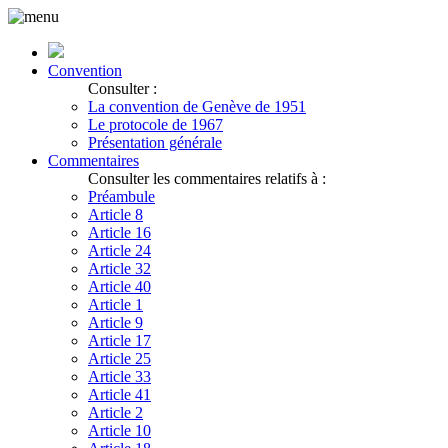
Convention
Consulter :
La convention de Genève de 1951
Le protocole de 1967
Présentation générale
Commentaires
Consulter les commentaires relatifs à :
Préambule
Article 8
Article 16
Article 24
Article 32
Article 40
Article 1
Article 9
Article 17
Article 25
Article 33
Article 41
Article 2
Article 10