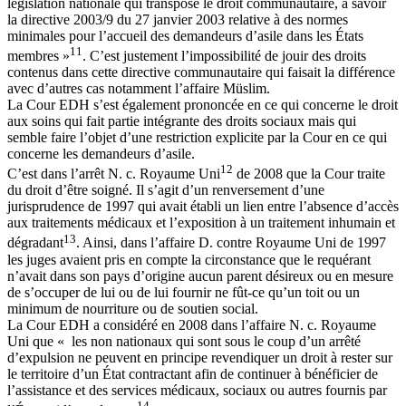
législation nationale qui transpose le droit communautaire, à savoir
la directive 2003/9 du 27 janvier 2003 relative à des normes
minimales pour l’accueil des demandeurs d’asile dans les États
11
membres »
. C’est justement l’impossibilité de jouir des droits
contenus dans cette directive communautaire qui faisait la différence
avec d’autres cas notamment l’affaire Müslim.
La Cour EDH s’est également prononcée en ce qui concerne le droit
aux soins qui fait partie intégrante des droits sociaux mais qui
semble faire l’objet d’une restriction explicite par la Cour en ce qui
concerne les demandeurs d’asile.
12
C’est dans l’arrêt N. c. Royaume Uni
de 2008 que la Cour traite
du droit d’être soigné. Il s’agit d’un renversement d’une
jurisprudence de 1997 qui avait établi un lien entre l’absence d’accès
aux traitements médicaux et l’exposition à un traitement inhumain et
13
dégradant
. Ainsi, dans l’affaire D. contre Royaume Uni de 1997
les juges avaient pris en compte la circonstance que le requérant
n’avait dans son pays d’origine aucun parent désireux ou en mesure
de s’occuper de lui ou de lui fournir ne fût-ce qu’un toit ou un
minimum de nourriture ou de soutien social.
La Cour EDH a considéré en 2008 dans l’affaire N. c. Royaume
Uni que « les non nationaux qui sont sous le coup d’un arrêté
d’expulsion ne peuvent en principe revendiquer un droit à rester sur
le territoire d’un État contractant afin de continuer à bénéficier de
l’assistance et des services médicaux, sociaux ou autres fournis par
14