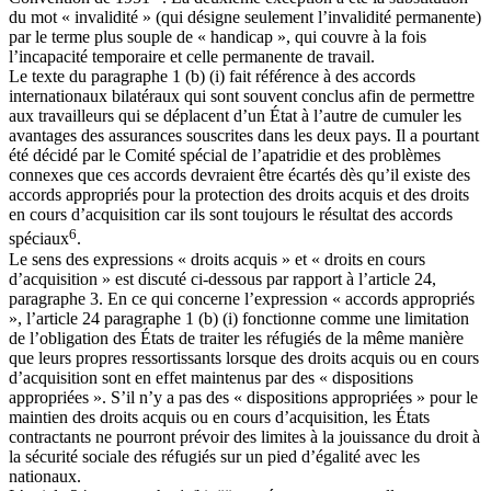
du mot « invalidité » (qui désigne seulement l’invalidité permanente)
par le terme plus souple de « handicap », qui couvre à la fois
l’incapacité temporaire et celle permanente de travail.
Le texte du paragraphe 1 (b) (i) fait référence à des accords
internationaux bilatéraux qui sont souvent conclus afin de permettre
aux travailleurs qui se déplacent d’un État à l’autre de cumuler les
avantages des assurances souscrites dans les deux pays. Il a pourtant
été décidé par le Comité spécial de l’apatridie et des problèmes
connexes que ces accords devraient être écartés dès qu’il existe des
accords appropriés pour la protection des droits acquis et des droits
en cours d’acquisition car ils sont toujours le résultat des accords
6
spéciaux
.
Le sens des expressions « droits acquis » et « droits en cours
d’acquisition » est discuté ci-dessous par rapport à l’article 24,
paragraphe 3. En ce qui concerne l’expression « accords appropriés
», l’article 24 paragraphe 1 (b) (i) fonctionne comme une limitation
de l’obligation des États de traiter les réfugiés de la même manière
que leurs propres ressortissants lorsque des droits acquis ou en cours
d’acquisition sont en effet maintenus par des « dispositions
appropriées ». S’il n’y a pas des « dispositions appropriées » pour le
maintien des droits acquis ou en cours d’acquisition, les États
contractants ne pourront prévoir des limites à la jouissance du droit à
la sécurité sociale des réfugiés sur un pied d’égalité avec les
nationaux.