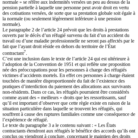
normale » se réfère aux indemnités versées un peu au dessus de la
pension partielle à laquelle une personne peut avoir droit en vertu
des cotisations versées, de sorte que sa prestation globale soit égale à
la normale (ou seulement légèrement inférieure à une pension
normale).
Le paragraphe 2 de l’article 24 prévoit que les droits à prestations
ouverts par le décès d’un réfugié survenu du fait d’un accident du
travail ou d’une maladie professionnelle ne seront pas affectés par le
fait que l’ayant droit réside en dehors du territoire de l’État
7
contractant
.
C’est une inclusion dans le texte de l’article 24 qui est ultérieure à
l’adoption de la Convention de 1951 et qui reflète une proposition
née des préoccupations pour les personnes à charge des réfugiés
victimes d’accidents mortels. En effet ces personnes à charge étaient
touchées de manière disproportionnée du fait de l’existence des
pratiques d’interdiction du paiement des allocations aux survivants
non-résidents. Dans ce cas, les réfugiés pourraient être considérés
comme ayant des « meilleurs » droits que les ressortissants, sauf
qu’il est important d’observer que cette règle existe en raison de la
situation particulière dans laquelle se trouvent les réfugiés, qui
souffrent à cause des ruptures familiales comme une conséquence de
l’expérience de réfugié.
Le texte du paragraphe 3 a le contenu suivant : « Les États
contractants étendront aux réfugiés le bénéfice des accords qu’ils ont
conclus ou viendront à conclure, concernant le maintien des droits