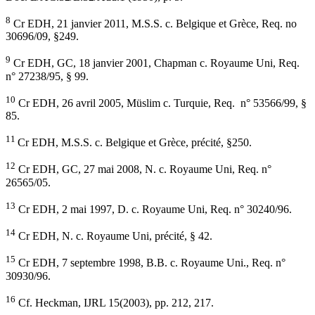
8
Cr EDH, 21 janvier 2011, M.S.S. c. Belgique et Grèce, Req. no
30696/09, §249.
9
Cr EDH, GC, 18 janvier 2001, Chapman c. Royaume Uni, Req.
n° 27238/95, § 99.
10
Cr EDH, 26 avril 2005, Müslim c. Turquie, Req. n° 53566/99, §
85.
11
Cr EDH, M.S.S. c. Belgique et Grèce, précité, §250.
12
Cr EDH, GC, 27 mai 2008, N. c. Royaume Uni, Req. n°
26565/05.
13
Cr EDH, 2 mai 1997, D. c. Royaume Uni, Req. n° 30240/96.
14
Cr EDH, N. c. Royaume Uni, précité, § 42.
15
Cr EDH, 7 septembre 1998, B.B. c. Royaume Uni., Req. n°
30930/96.
16
Cf. Heckman, IJRL 15(2003), pp. 212, 217.