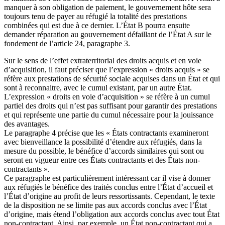
manquer à son obligation de paiement, le gouvernement hôte sera
toujours tenu de payer au réfugié la totalité des prestations
combinées qui est due à ce dernier. L’État B pourra ensuite
demander réparation au gouvernement défaillant de l’État A sur le
fondement de l’article 24, paragraphe 3.
Sur le sens de l’effet extraterritorial des droits acquis et en voie
d’acquisition, il faut préciser que l’expression « droits acquis » se
réfère aux prestations de sécurité sociale acquises dans un État et qui
sont à reconnaitre, avec le cumul existant, par un autre État.
L’expression « droits en voie d’acquisition » se réfère à un cumul
partiel des droits qui n’est pas suffisant pour garantir des prestations
et qui représente une partie du cumul nécessaire pour la jouissance
des avantages.
Le paragraphe 4 précise que les « États contractants examineront
avec bienveillance la possibilité d’étendre aux réfugiés, dans la
mesure du possible, le bénéfice d’accords similaires qui sont ou
seront en vigueur entre ces États contractants et des États non-
contractants ».
Ce paragraphe est particulièrement intéressant car il vise à donner
aux réfugiés le bénéfice des traités conclus entre l’État d’accueil et
l’État d’origine au profit de leurs ressortissants. Cependant, le texte
de la disposition ne se limite pas aux accords conclus avec l’État
d’origine, mais étend l’obligation aux accords conclus avec tout État
non-contractant. Ainsi, par exemple, un État non-contractant qui a