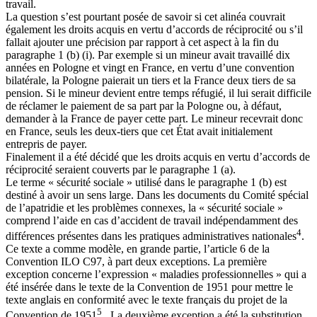
travail.
La question s’est pourtant posée de savoir si cet alinéa couvrait
également les droits acquis en vertu d’accords de réciprocité ou s’il
fallait ajouter une précision par rapport à cet aspect à la fin du
paragraphe 1 (b) (i). Par exemple si un mineur avait travaillé dix
années en Pologne et vingt en France, en vertu d’une convention
bilatérale, la Pologne paierait un tiers et la France deux tiers de sa
pension. Si le mineur devient entre temps réfugié, il lui serait difficile
de réclamer le paiement de sa part par la Pologne ou, à défaut,
demander à la France de payer cette part. Le mineur recevrait donc
en France, seuls les deux-tiers que cet État avait initialement
entrepris de payer.
Finalement il a été décidé que les droits acquis en vertu d’accords de
réciprocité seraient couverts par le paragraphe 1 (a).
Le terme « sécurité sociale » utilisé dans le paragraphe 1 (b) est
destiné à avoir un sens large. Dans les documents du Comité spécial
de l’apatridie et les problèmes connexes, la « sécurité sociale »
comprend l’aide en cas d’accident de travail indépendamment des
4
différences présentes dans les pratiques administratives nationales
.
Ce texte a comme modèle, en grande partie, l’article 6 de la
Convention ILO C97, à part deux exceptions. La première
exception concerne l’expression « maladies professionnelles » qui a
été insérée dans le texte de la Convention de 1951 pour mettre le
texte anglais en conformité avec le texte français du projet de la
5
Convention de 1951
. La deuxième exception a été la substitution