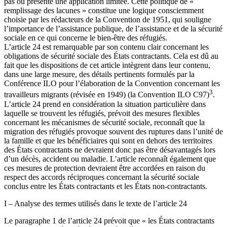
pas ou présente une application limitée. Cette politique de «
remplissage des lacunes » constitue une logique consciemment
choisie par les rédacteurs de la Convention de 1951, qui souligne
l’importance de l’assistance publique, de l’assistance et de la sécurité
sociale en ce qui concerne le bien-être des réfugiés.
L’article 24 est remarquable par son contenu clair concernant les
obligations de sécurité sociale des États contractants. Cela est dû au
fait que les dispositions de cet article intègrent dans leur contenu,
dans une large mesure, des détails pertinents formulés par la
Conférence ILO pour l’élaboration de la Convention concernant les
3
travailleurs migrants (révisée en 1949) (la Convention ILO C97)
.
L’article 24 prend en considération la situation particulière dans
laquelle se trouvent les réfugiés, prévoit des mesures flexibles
concernant les mécanismes de sécurité sociale, reconnaît que la
migration des réfugiés provoque souvent des ruptures dans l’unité de
la famille et que les bénéficiaires qui sont en dehors des territoires
des États contractants ne devraient donc pas être désavantagés lors
d’un décès, accident ou maladie. L’article reconnaît également que
ces mesures de protection devraient être accordées en raison du
respect des accords réciproques concernant la sécurité sociale
conclus entre les États contractants et les États non-contractants.
I – Analyse des termes utilisés dans le texte de l’article 24
Le paragraphe 1 de l’article 24 prévoit que « les États contractants