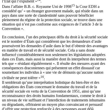
l’État qui l’expulsent »
.
15
Dans l’affaire B.B. c. Royaume Uni de 1998
la Cour EDH a
considéré qu’ « un étranger gravement malade, qui réside dans un
pays dans une sorte de clandestinité sans pouvoir bénéficier
pleinement du régime de la protection sociale, se trouve dans une
situation qui n’est pas conforme aux exigences de l’article 3 de la
Convention ».
En conclusion, l’un des principaux défis du droit à la sécurité sociale
est le nombre d’États qui considèrent que les demandeurs d’asile
poursuivent les demandes d’asile dans le but d’obtenir des avantages
en matière de travail et de sécurité sociale. Cela a sans doute
influencé considérablement non seulement les législations adoptées
dans ces États, mais aussi la manière dont ils interprètent des termes
tels que « résidant régulièrement ». Il résulte des mesures ayant des
conséquences draconiennes qui présentent un effet dissuasif car
soumettant les individus à « une vie de démunis qu’aucune nation
16
civilisée ne peut tolérer »
.
Il semblerait qu’une interprétation holistique du bien-être et des
obligations des États concernant le domaine du travail et de la
sécurité sociale en vertu de la Convention de 1951, ainsi qu’une
reconnaissance des droits humains fondamentaux, comme le droit à
un niveau de vie suffisant et l’interdiction de traitements inhumains
ou dégradants, offriraient un moyen plus convaincant et persuasif
d’offrir une protection renforcée à des personnes ayant déjà