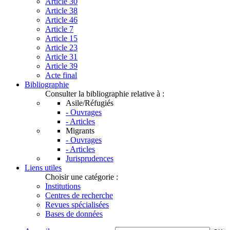
Article 30
Article 38
Article 46
Article 7
Article 15
Article 23
Article 31
Article 39
Acte final
Bibliographie
Consulter la bibliographie relative à :
Asile/Réfugiés
- Ouvrages
- Articles
Migrants
- Ouvrages
- Articles
Jurisprudences
Liens utiles
Choisir une catégorie :
Institutions
Centres de recherche
Revues spécialisées
Bases de données