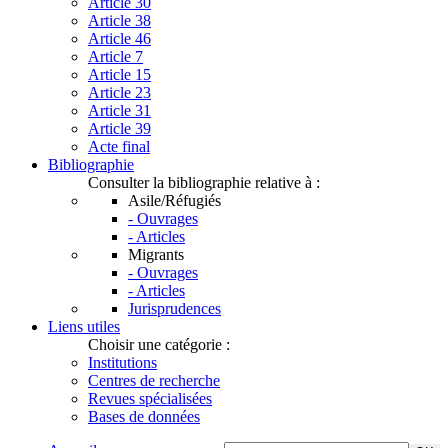
Article 30
Article 38
Article 46
Article 7
Article 15
Article 23
Article 31
Article 39
Acte final
Bibliographie
Consulter la bibliographie relative à :
Asile/Réfugiés
- Ouvrages
- Articles
Migrants
- Ouvrages
- Articles
Jurisprudences
Liens utiles
Choisir une catégorie :
Institutions
Centres de recherche
Revues spécialisées
Bases de données