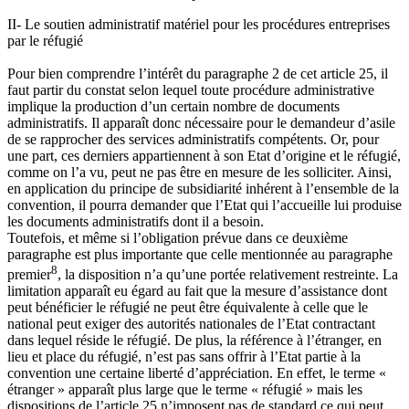
II- Le soutien administratif matériel pour les procédures entreprises
par le réfugié
Pour bien comprendre l’intérêt du paragraphe 2 de cet article 25, il
faut partir du constat selon lequel toute procédure administrative
implique la production d’un certain nombre de documents
administratifs. Il apparaît donc nécessaire pour le demandeur d’asile
de se rapprocher des services administratifs compétents. Or, pour
une part, ces derniers appartiennent à son Etat d’origine et le réfugié,
comme on l’a vu, peut ne pas être en mesure de les solliciter. Ainsi,
en application du principe de subsidiarité inhérent à l’ensemble de la
convention, il pourra demander que l’Etat qui l’accueille lui produise
les documents administratifs dont il a besoin.
Toutefois, et même si l’obligation prévue dans ce deuxième
paragraphe est plus importante que celle mentionnée au paragraphe
8
premier
, la disposition n’a qu’une portée relativement restreinte. La
limitation apparaît eu égard au fait que la mesure d’assistance dont
peut bénéficier le réfugié ne peut être équivalente à celle que le
national peut exiger des autorités nationales de l’Etat contractant
dans lequel réside le réfugié. De plus, la référence à l’étranger, en
lieu et place du réfugié, n’est pas sans offrir à l’Etat partie à la
convention une certaine liberté d’appréciation. En effet, le terme «
étranger » apparaît plus large que le terme « réfugié » mais les
dispositions de l’article 25 n’imposent pas de standard ce qui peut