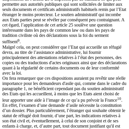
permettre aux autorités publiques qui sont sollicitées de limiter aux
seuls documents et certificats administratifs habituels remis par l’Etat
étranger le moins protecteur. Le soutien administratif qui incombe
aux Etats parties peut se révéler par conséquent peu contraignant. A
cet égard, l’application de cet article 25 soulève une question
intéressante dans les pays de common law ou dans les pays de
tradition civiliste où des déclarations sous la foi du serment
9
suffisent
.
Malgré cela, on peut considérer que l’Etat qui accueille un réfugié
devra, au titre de l’assistance administrative, lui fournir
principalement des attestations relatives à l’état des personnes, des
copies ou des traductions d'actes originaux ainsi que des déclarations
quant à la régularité de certains documents ou de leur conformité
avec la loi.
On fera remarquer que ces dispositions auraient pu revêtir une réelle
importance pour les demandeurs d'asile qui, comme dans le cadre du
paragraphe 1, ne bénéficient cependant pas du soutien administratif
des Etats qui les accueillent, à moins que les Etats aient choisi de
10
leur apporter une aide à l’image de ce qu’a pu prévoir la France
.
En effet, l’examen d’une demande d’asile nécessite la constitution
d’un dossier. Plus particulièrement, l’étranger qui souhaite obtenir le
statut de réfugié doit fournir, d’une part, les indications relatives à
son état civil et, éventuellement, à celui de son conjoint et de ses
enfants à charge, et, d’autre part, tout document justifiant qu'il est