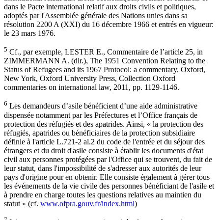
dans le Pacte international relatif aux droits civils et politiques,
adoptés par l'Assemblée générale des Nations unies dans sa
résolution 2200 A (XXI) du 16 décembre 1966 et entrés en vigueur:
le 23 mars 1976.
5
Cf., par exemple, LESTER E., Commentaire de l’article 25, in
ZIMMERMANN A. (dir.), The 1951 Convention Relating to the
Status of Refugees and its 1967 Protocol: a commentary, Oxford,
New York, Oxford University Press, Collection Oxford
commentaries on international law, 2011, pp. 1129-1146.
6
Les demandeurs d’asile bénéficient d’une aide administrative
dispensée notamment par les Préfectures et l’Office français de
protection des réfugiés et des apatrides. Ainsi, « la protection des
réfugiés, apatrides ou bénéficiaires de la protection subsidiaire
définie à l'article L.721-2 al.2 du code de l'entrée et du séjour des
étrangers et du droit d'asile consiste à établir les documents d'état
civil aux personnes protégées par l'Office qui se trouvent, du fait de
leur statut, dans l'impossibilité de s'adresser aux autorités de leur
pays d'origine pour en obtenir. Elle consiste également à gérer tous
les événements de la vie civile des personnes bénéficiant de l'asile et
à prendre en charge toutes les questions relatives au maintien du
statut » (cf.
www.ofpra.gouv.fr/index.html
)
7