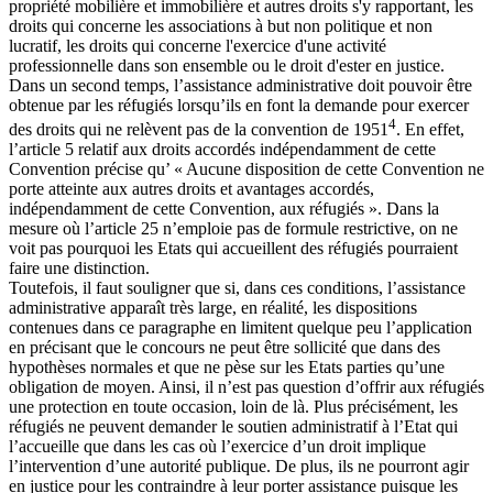
propriété mobilière et immobilière et autres droits s'y rapportant, les
droits qui concerne les associations à but non politique et non
lucratif, les droits qui concerne l'exercice d'une activité
professionnelle dans son ensemble ou le droit d'ester en justice.
Dans un second temps, l’assistance administrative doit pouvoir être
obtenue par les réfugiés lorsqu’ils en font la demande pour exercer
4
des droits qui ne relèvent pas de la convention de 1951
. En effet,
l’article 5 relatif aux droits accordés indépendamment de cette
Convention précise qu’ « Aucune disposition de cette Convention ne
porte atteinte aux autres droits et avantages accordés,
indépendamment de cette Convention, aux réfugiés ». Dans la
mesure où l’article 25 n’emploie pas de formule restrictive, on ne
voit pas pourquoi les Etats qui accueillent des réfugiés pourraient
faire une distinction.
Toutefois, il faut souligner que si, dans ces conditions, l’assistance
administrative apparaît très large, en réalité, les dispositions
contenues dans ce paragraphe en limitent quelque peu l’application
en précisant que le concours ne peut être sollicité que dans des
hypothèses normales et que ne pèse sur les Etats parties qu’une
obligation de moyen. Ainsi, il n’est pas question d’offrir aux réfugiés
une protection en toute occasion, loin de là. Plus précisément, les
réfugiés ne peuvent demander le soutien administratif à l’Etat qui
l’accueille que dans les cas où l’exercice d’un droit implique
l’intervention d’une autorité publique. De plus, ils ne pourront agir
en justice pour les contraindre à leur porter assistance puisque les