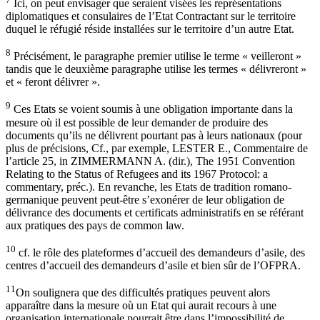
Ici, on peut envisager que seraient visées les représentations
diplomatiques et consulaires de l’Etat Contractant sur le territoire
duquel le réfugié réside installées sur le territoire d’un autre Etat.
8
Précisément, le paragraphe premier utilise le terme « veilleront »
tandis que le deuxième paragraphe utilise les termes « délivreront »
et « feront délivrer ».
9
Ces Etats se voient soumis à une obligation importante dans la
mesure où il est possible de leur demander de produire des
documents qu’ils ne délivrent pourtant pas à leurs nationaux (pour
plus de précisions, Cf., par exemple, LESTER E., Commentaire de
l’article 25, in ZIMMERMANN A. (dir.), The 1951 Convention
Relating to the Status of Refugees and its 1967 Protocol: a
commentary, préc.). En revanche, les Etats de tradition romano-
germanique peuvent peut-être s’exonérer de leur obligation de
délivrance des documents et certificats administratifs en se référant
aux pratiques des pays de common law.
10
cf. le rôle des plateformes d’accueil des demandeurs d’asile, des
centres d’accueil des demandeurs d’asile et bien sûr de l’OFPRA.
11
On soulignera que des difficultés pratiques peuvent alors
apparaître dans la mesure où un Etat qui aurait recours à une
organisation internationale pourrait être dans l’impossibilité de