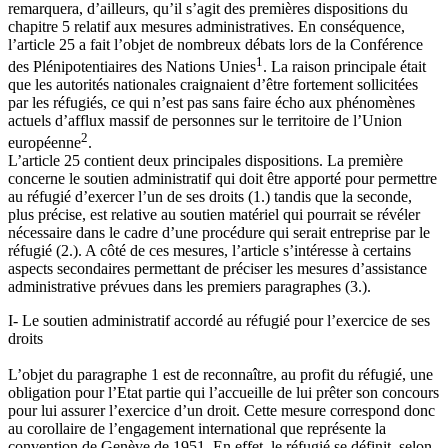
remarquera, d’ailleurs, qu’il s’agit des premières dispositions du
chapitre 5 relatif aux mesures administratives. En conséquence,
l’article 25 a fait l’objet de nombreux débats lors de la Conférence
1
des Plénipotentiaires des Nations Unies
. La raison principale était
que les autorités nationales craignaient d’être fortement sollicitées
par les réfugiés, ce qui n’est pas sans faire écho aux phénomènes
actuels d’afflux massif de personnes sur le territoire de l’Union
2
européenne
.
L’article 25 contient deux principales dispositions. La première
concerne le soutien administratif qui doit être apporté pour permettre
au réfugié d’exercer l’un de ses droits (1.) tandis que la seconde,
plus précise, est relative au soutien matériel qui pourrait se révéler
nécessaire dans le cadre d’une procédure qui serait entreprise par le
réfugié (2.). A côté de ces mesures, l’article s’intéresse à certains
aspects secondaires permettant de préciser les mesures d’assistance
administrative prévues dans les premiers paragraphes (3.).
I- Le soutien administratif accordé au réfugié pour l’exercice de ses
droits
L’objet du paragraphe 1 est de reconnaître, au profit du réfugié, une
obligation pour l’Etat partie qui l’accueille de lui prêter son concours
pour lui assurer l’exercice d’un droit. Cette mesure correspond donc
au corollaire de l’engagement international que représente la
convention de Genève de 1951. En effet, le réfugié se définit, selon