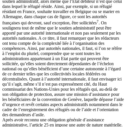
soutien administratif, alors même que l’Etat débiteur n’est que celui
dans lequel le réfugié réside. Ainsi, par exemple, si un réfugié
résidant en France, souhaite travailler en Belgique ou se marier en
Allemagne, dans chaque cas de figure, ce sont les autorités
7
françaises qui devront, sauf exception, être sollicitées
. On
soulignera tout de même que le soutien administratif peut être
apporté par une autorité internationale et non pas seulement par les
autorités nationales. A ce titre, il faut remarquer que les rédacteurs
ont tenu compte de la complexité liée à l’organisation des
compétences. Ainsi, par autorités nationales, il faut, si l’on se réfère
à l’emploi du pluriel, comprendre que se sont toutes les
administrations appartenant à un Etat partie qui peuvent être
sollicitée, qu’elles soient directement dépendantes de l’échelon
national ou qu’elles bénéficient d’une certaine autonomie à l’égard
de ce dernier telles que les collectivités locales fédérées ou
décentralisées. Quant à l’autorité internationale, il faut envisager ici
qu’il s’agit, même s’il n’est pas expressément cité, du Haut
commissariat des Nations-Unies pour les réfugiés qui, au-delà de
son obligation de protection, assure une mission d’assistance pour
les bénéficiaires de la convention de Genève, laquelle dépasse l’aide
d’urgence et revêt certains aspects administratifs notamment dans le
cadre de l’enregistrement des réfugiés ou de l’aide et l’orientation
des demandeurs d’asile.
Après avoir reconnu une obligation générale d’assistance
administrative, l’article 25 en impose une autre de nature matérielle.