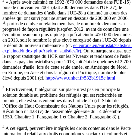
2
« Après avoir culminé en 1992 (670 000 demandes dans l'UE-15)
puis de nouveau en 2001 (424 200 demandes dans l'UE-27), le
nombre de demandes d’asile dans l'UE-28 a diminué au cours des
années qui ont suivi pour se situer en dessous de 200 000 en 2006.
À partir de ce niveau relativement bas, le nombre de demandes a
progressé de façon régulière jusqu'en 2012, avant de connaître une
évolution beaucoup plus rapide jusqu’à atteindre 450 000 demandes
en 2013, soit le nombre le plus élevé enregistré dans l'UE-28 depuis
le début du nouveau millénaire » (cf.
ec.europa.eu/eurostat/statistics-
explained/index.php/Asylum_statistics/fr)
. On remarquera aussi que
le rapport statistique du HCR sur les Niveaux et tendances de l'asile
dans les pays industrialisés pour 2013, fait état de quelques 612 700
demandes d'asile, lors de cette seule année, en Amérique du Nord,
en Europe, en Asie et dans la région du Pacifique, nombre le plus
élevé depuis 2001 (cf.
http://www.unhcr.fr/532b1915c.html
3
Effectivement, l’intégration sur place n’est pas en principe la
solution durable au problème des réfugiés qui est recherchée en
premier, elle est sous entendues dans l’article 25 (cf. Statut de
l’Office du Haut Commissaire des Nations Unies pour les réfugiés,
Résolution n° 428 (v) de l’assemblée générale du 14 décembre
1950, Chapitre 1, Paragraphe 1 et Chapitre 2, Paragraphe 8).).
4
A cet égard, peuvent être intégrés les droits contenus dans le Pacte
international relatif aux droits économiques, sociaux et culturels et