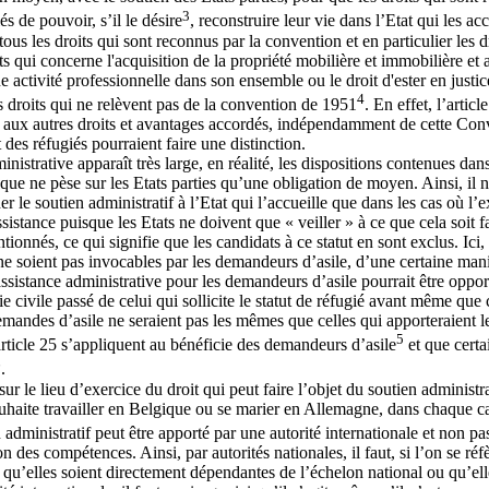
3
s de pouvoir, s’il le désire
, reconstruire leur vie dans l’Etat qui les acc
s les droits qui sont reconnus par la convention et en particulier les dr
ts qui concerne l'acquisition de la propriété mobilière et immobilière et a
une activité professionnelle dans son ensemble ou le droit d'ester en just
4
s droits qui ne relèvent pas de la convention de 1951
. En effet, l’arti
e aux autres droits et avantages accordés, indépendamment de cette Conv
 des réfugiés pourraient faire une distinction.
dministrative apparaît très large, en réalité, les dispositions contenues d
que ne pèse sur les Etats parties qu’une obligation de moyen. Ainsi, il n
 le soutien administratif à l’Etat qui l’accueille que dans les cas où l’
ssistance puisque les Etats ne doivent que « veiller » à ce que cela soit fa
tionnés, ce qui signifie que les candidats à ce statut en sont exclus. Ici
ne soient pas invocables par les demandeurs d’asile, d’une certaine manièr
ssistance administrative pour les demandeurs d’asile pourrait être oppor
 vie civile passé de celui qui sollicite le statut de réfugié avant même qu
ndes d’asile ne seraient pas les mêmes que celles qui apporteraient leu
5
article 25 s’appliquent au bénéficie des demandeurs d’asile
et que cert
6
.
sur le lieu d’exercice du droit qui peut faire l’objet du soutien administr
ouhaite travailler en Belgique ou se marier en Allemagne, dans chaque cas
dministratif peut être apporté par une autorité internationale et non pas 
n des compétences. Ainsi, par autorités nationales, il faut, si l’on se ré
e, qu’elles soient directement dépendantes de l’échelon national ou qu’ell