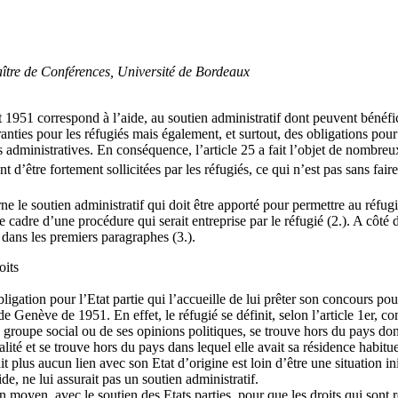
ître de Conférences, Université de Bordeaux
 1951 correspond à l’aide, au soutien administratif dont peuvent bénéfici
aranties pour les réfugiés mais également, et surtout, des obligations po
es administratives. En conséquence, l’article 25 a fait l’objet de nombre
ient d’être fortement sollicitées par les réfugiés, ce qui n’est pas sans 
e le soutien administratif qui doit être apporté pour permettre au réfugié
le cadre d’une procédure qui serait entreprise par le réfugié (2.). A côté 
 dans les premiers paragraphes (3.).
oits
bligation pour l’Etat partie qui l’accueille de lui prêter son concours po
e Genève de 1951. En effet, le réfugié se définit, selon l’article 1er, c
 groupe social ou de ses opinions politiques, se trouve hors du pays dont [
nalité et se trouve hors du pays dans lequel elle avait sa résidence habitu
ait plus aucun lien avec son Etat d’origine est loin d’être une situation i
ide, ne lui assurait pas un soutien administratif.
un moyen, avec le soutien des Etats parties, pour que les droits qui sont 