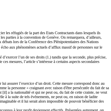
er les réfugiés de la part des Etats Contractants dans lesquels ils
ur les parties à la convention de Genève. On remarquera, d’ailleurs,
ux débats lors de la Conférence des Plénipotentiaires des Nations
faire écho aux phénomènes actuels d’afflux massif de personnes sur le
 d’exercer l’un de ses droits (1.) tandis que la seconde, plus précise,
de ces mesures, l’article s’intéresse à certains aspects secondaires
ur lui assurer l’exercice d’un droit. Cette mesure correspond donc au
omme la personne « craignant avec raison d'être persécutée du fait de sa
il] a la nationalité et qui ne peut ou, du fait de cette crainte, ne veut
elle à la suite de tels événements, ne peut ou, en raison de ladite
nimaginable et il lui serait alors impossible de pouvoir bénéficier des
reconnus à leur profit deviennent effectifs. Présentées autrement, on