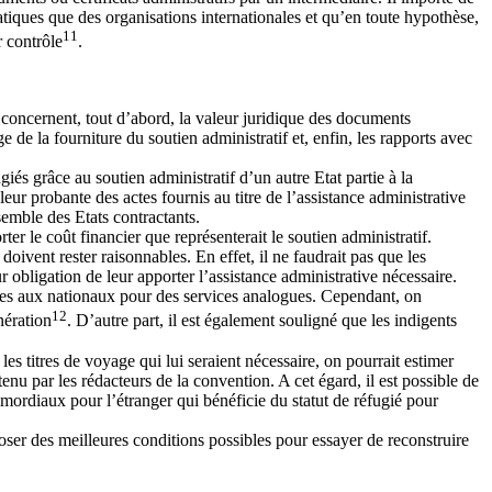
étatiques que des organisations internationales et qu’en toute hypothèse,
11
r contrôle
.
ls concernent, tout d’abord, la valeur juridique des documents
ge de la fourniture du soutien administratif et, enfin, les rapports avec
iés grâce au soutien administratif d’un autre Etat partie à la
eur probante des actes fournis au titre de l’assistance administrative
nsemble des Etats contractants.
er le coût financier que représenterait le soutien administratif.
doivent rester raisonnables. En effet, il ne faudrait pas que les
ur obligation de leur apporter l’assistance administrative nécessaire.
andées aux nationaux pour des services analogues. Cependant, on
12
nération
. D’autre part, il est également souligné que les indigents
u les titres de voyage qui lui seraient nécessaire, on pourrait estimer
tenu par les rédacteurs de la convention. A cet égard, il est possible de
rimordiaux pour l’étranger qui bénéficie du statut de réfugié pour
sposer des meilleures conditions possibles pour essayer de reconstruire