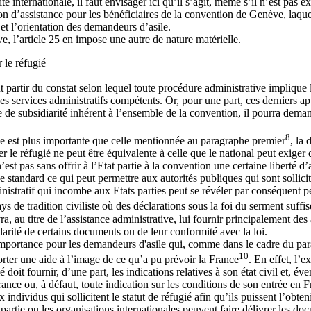
rité internationale, il faut envisager ici qu’il s’agit, même s’il n’est p
on d’assistance pour les bénéficiaires de la convention de Genève, laquel
et l’orientation des demandeurs d’asile.
, l’article 25 en impose une autre de nature matérielle.
 le réfugié
ut partir du constat selon lequel toute procédure administrative impliqu
s services administratifs compétents. Or, pour une part, ces derniers ap
pe de subsidiarité inhérent à l’ensemble de la convention, il pourra dema
8
e est plus importante que celle mentionnée au paragraphe premier
, la 
r le réfugié ne peut être équivalente à celle que le national peut exiger d
n’est pas sans offrir à l’Etat partie à la convention une certaine liberté d
e standard ce qui peut permettre aux autorités publiques qui sont sollicit
inistratif qui incombe aux Etats parties peut se révéler par conséquent pe
 de tradition civiliste où des déclarations sous la foi du serment suffis
, au titre de l’assistance administrative, lui fournir principalement des 
larité de certains documents ou de leur conformité avec la loi.
 importance pour les demandeurs d'asile qui, comme dans le cadre du par
10
porter une aide à l’image de ce qu’a pu prévoir la France
. En effet, l’
é doit fournir, d’une part, les indications relatives à son état civil et, év
France ou, à défaut, toute indication sur les conditions de son entrée en 
ndividus qui sollicitent le statut de réfugié afin qu’ils puissent l’obteni
artie ou les organisations internationales peuvent faire délivrer les doc