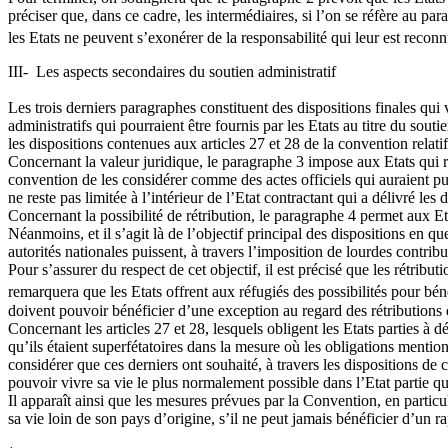
préciser que, dans ce cadre, les intermédiaires, si l’on se réfère au pa
les Etats ne peuvent s’exonérer de la responsabilité qui leur est recon
III- Les aspects secondaires du soutien administratif
Les trois derniers paragraphes constituent des dispositions finales qui
administratifs qui pourraient être fournis par les Etats au titre du souti
les dispositions contenues aux articles 27 et 28 de la convention relati
Concernant la valeur juridique, le paragraphe 3 impose aux Etats qui re
convention de les considérer comme des actes officiels qui auraient pu ê
ne reste pas limitée à l’intérieur de l’Etat contractant qui a délivré le
Concernant la possibilité de rétribution, le paragraphe 4 permet aux Et
Néanmoins, et il s’agit là de l’objectif principal des dispositions en qu
autorités nationales puissent, à travers l’imposition de lourdes contribu
Pour s’assurer du respect de cet objectif, il est précisé que les rétri
remarquera que les Etats offrent aux réfugiés des possibilités pour bé
doivent pouvoir bénéficier d’une exception au regard des rétributions
Concernant les articles 27 et 28, lesquels obligent les Etats parties à dél
qu’ils étaient superfétatoires dans la mesure où les obligations mention
considérer que ces derniers ont souhaité, à travers les dispositions de 
pouvoir vivre sa vie le plus normalement possible dans l’Etat partie qui
Il apparaît ainsi que les mesures prévues par la Convention, en particul
sa vie loin de son pays d’origine, s’il ne peut jamais bénéficier d’un 