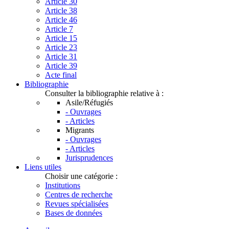
Article 30
Article 38
Article 46
Article 7
Article 15
Article 23
Article 31
Article 39
Acte final
Bibliographie
Consulter la bibliographie relative à :
Asile/Réfugiés
- Ouvrages
- Articles
Migrants
- Ouvrages
- Articles
Jurisprudences
Liens utiles
Choisir une catégorie :
Institutions
Centres de recherche
Revues spécialisées
Bases de données