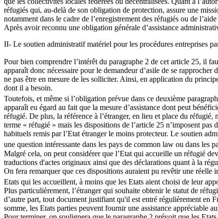
que les collectivités locales fédérées ou décentralisées. Quant à l’auto
réfugiés qui, au-delà de son obligation de protection, assure une missi
notamment dans le cadre de l’enregistrement des réfugiés ou de l’aide 
Après avoir reconnu une obligation générale d’assistance administrative
II- Le soutien administratif matériel pour les procédures entreprises par
Pour bien comprendre l’intérêt du paragraphe 2 de cet article 25, il fa
apparaît donc nécessaire pour le demandeur d’asile de se rapprocher de
ne pas être en mesure de les solliciter. Ainsi, en application du princi
dont il a besoin.
Toutefois, et même si l’obligation prévue dans ce deuxième paragraph
apparaît eu égard au fait que la mesure d’assistance dont peut bénéficie
réfugié. De plus, la référence à l’étranger, en lieu et place du réfugié, 
terme « réfugié » mais les dispositions de l’article 25 n’imposent pas d
habituels remis par l’Etat étranger le moins protecteur. Le soutien adm
une question intéressante dans les pays de common law ou dans les pays
Malgré cela, on peut considérer que l’Etat qui accueille un réfugié devra
traductions d'actes originaux ainsi que des déclarations quant à la régu
On fera remarquer que ces dispositions auraient pu revêtir une réelle
Etats qui les accueillent, à moins que les Etats aient choisi de leur ap
Plus particulièrement, l’étranger qui souhaite obtenir le statut de réfugi
d’autre part, tout document justifiant qu'il est entré régulièrement en 
somme, les Etats parties peuvent fournir une assistance appréciable aux i
Pour terminer, on soulignera que le paragraphe 2 prévoit que les Etats p