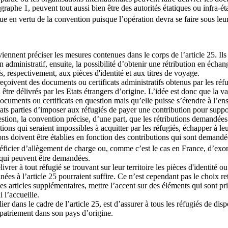
ragraphe 1, peuvent tout aussi bien être des autorités étatiques ou infra-
nue en vertu de la convention puisque l’opération devra se faire sous leu
 viennent préciser les mesures contenues dans le corps de l’article 25. I
en administratif, ensuite, la possibilité d’obtenir une rétribution en échan
fs, respectivement, aux pièces d'identité et aux titres de voyage.
çoivent des documents ou certificats administratifs obtenus par les réfug
tre délivrés par les Etats étrangers d’origine. L’idée est donc que la val
s documents ou certificats en question mais qu’elle puisse s’étendre à l’e
ats parties d’imposer aux réfugiés de payer une contribution pour support
estion, la convention précise, d’une part, que les rétributions demandées 
tions qui seraient impossibles à acquitter par les réfugiés, échapper à le
butions doivent être établies en fonction des contributions qui sont dem
néficier d’allègement de charge ou, comme c’est le cas en France, d’exo
 qui peuvent être demandées.
ivrer à tout réfugié se trouvant sur leur territoire les pièces d'identité o
nées à l’article 25 pourraient suffire. Ce n’est cependant pas le choix re
ces articles supplémentaires, mettre l’accent sur des éléments qui sont p
 l’accueille.
ier dans le cadre de l’article 25, est d’assurer à tous les réfugiés de di
rapatriement dans son pays d’origine.