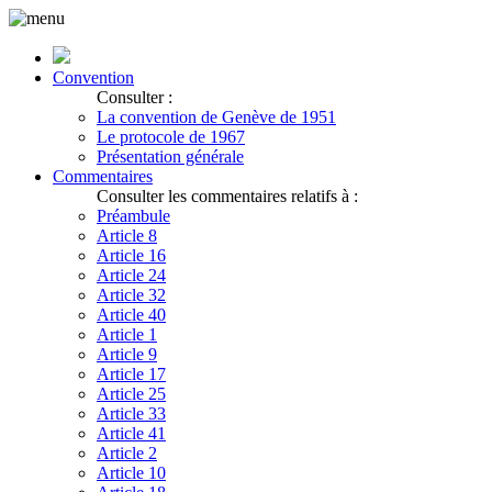
Convention
Consulter :
La convention de Genève de 1951
Le protocole de 1967
Présentation générale
Commentaires
Consulter les commentaires relatifs à :
Préambule
Article 8
Article 16
Article 24
Article 32
Article 40
Article 1
Article 9
Article 17
Article 25
Article 33
Article 41
Article 2
Article 10