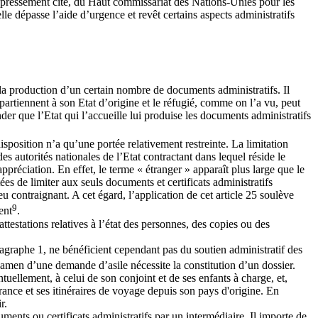
as expressément cité, du Haut commissariat des Nations-Unies pour les
le dépasse l’aide d’urgence et revêt certains aspects administratifs
e la production d’un certain nombre de documents administratifs. Il
partiennent à son Etat d’origine et le réfugié, comme on l’a vu, peut
nder que l’Etat qui l’accueille lui produise les documents administratifs
disposition n’a qu’une portée relativement restreinte. La limitation
es autorités nationales de l’Etat contractant dans lequel réside le
’appréciation. En effet, le terme « étranger » apparaît plus large que le
ées de limiter aux seuls documents et certificats administratifs
u contraignant. A cet égard, l’application de cet article 25 soulève
9
ent
.
attestations relatives à l’état des personnes, des copies ou des
agraphe 1, ne bénéficient cependant pas du soutien administratif des
examen d’une demande d’asile nécessite la constitution d’un dossier.
entuellement, à celui de son conjoint et de ses enfants à charge, et,
France et ses itinéraires de voyage depuis son pays d'origine. En
r.
uments ou certificats administratifs par un intermédiaire. Il importe de