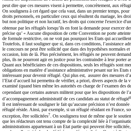
peut dire que ces mesures visent à permettre, concrètement, aux réfugié
On soulignera à cet égard que cela vaut, dans un premier temps, pour tou
droits personnels, en particulier ceux qui résultent du mariage, les droi
but non politique et non lucratif, les droits qui concerne l'exercice d'
obtenue par les réfugiés lorsqu’ils en font la demande pour exercer de
précise qu’ « Aucune disposition de cette Convention ne porte atteint
de formule restrictive, on ne voit pas pourquoi les Etats qui accueillent
Toutefois, il faut souligner que si, dans ces conditions, l’assistance a
le concours ne peut être sollicité que dans des hypothèses normales et 
occasion, loin de là. Plus précisément, les réfugiés ne peuvent demander
plus, ils ne pourront agir en justice pour les contraindre à leur porter a
Quant aux bénéficiaires de ces dispositions, seuls les réfugiés sont men
obligations en matière d’assistance administrative pesant sur les Etats 
intéressant pour devenir réfugié. Qui plus est, assurer des mesures d’a
l’Etat d’accueil lui permettra de vérifier, a priori, divers aspects de la
examiné (quand bien même les autorités en charge de l’examen des dema
cependant que certains auteurs militent pour que les dispositions de l’
d’accompagnement administratif de ces candidats au statut de réfugié
Il est intéressant de souligner le fait qu’aucune précision n’est donnée 
réfugié réside. Ainsi, par exemple, si un réfugié résidant en France, s
7
exception, être sollicitées
. On soulignera tout de même que le soutien a
que les rédacteurs ont tenu compte de la complexité liée à l’organisatio
administrations appartenant à un Etat partie qui peuvent être sollicité