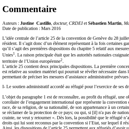
Commentaire
Auteurs :
Justine Castillo
,
docteur, CRDEI
et
Sébastien Martin
,
Ma
Date de publication : Mars 2016
L’idée centrale de l’article 25 de la convention de Genève du 28 juillet
résident. Il s’agit donc d’un élément représentant à la fois certaines g
qu’il s’agit des premières dispositions du chapitre 5 relatif aux mesur
1
Unies
. La raison principale était que les autorités nationales craigna
2
territoire de l’Union européenne
.
L’article 25 contient deux principales dispositions. La première concern
est relative au soutien matériel qui pourrait se révéler nécessaire dans 
permettant de préciser les mesures d’assistance administrative prévues
I- Le soutien administratif accordé au réfugié pour l’exercice de ses dr
L’objet du paragraphe 1 est de reconnaître, au profit du réfugié, une o
corollaire de l’engagement international que représente la convention d
race, de sa religion, de sa nationalité, de son appartenance à un certain
se réclamer de la protection de ce pays; ou qui, si [il] n'a pas de natio
crainte, ne veut y retourner ». Dès lors, la possibilité que le réfugié n’
droits qui lui sont reconnus par la convention si l’Etat, sur lequel il rés
Ainsi, les dispositions de l’article 25 permettent aux réfugiés d’avoir 