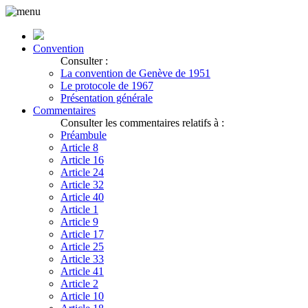
Convention
Consulter :
La convention de Genève de 1951
Le protocole de 1967
Présentation générale
Commentaires
Consulter les commentaires relatifs à :
Préambule
Article 8
Article 16
Article 24
Article 32
Article 40
Article 1
Article 9
Article 17
Article 25
Article 33
Article 41
Article 2
Article 10