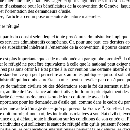
rité internationale, il faut envisager ici qu’il s’agit, même s’il n’est p
on d’assistance pour les bénéficiaires de la convention de Genève, laquel
et l’orientation des demandeurs d’asile.
, l’article 25 en impose une autre de nature matérielle.
 le réfugié
ut partir du constat selon lequel toute procédure administrative impliqu
s services administratifs compétents. Or, pour une part, ces derniers ap
pe de subsidiarité inhérent à l’ensemble de la convention, il pourra dema
8
e est plus importante que celle mentionnée au paragraphe premier
, la 
r le réfugié ne peut être équivalente à celle que le national peut exiger d
n’est pas sans offrir à l’Etat partie à la convention une certaine liberté d
e standard ce qui peut permettre aux autorités publiques qui sont sollicit
inistratif qui incombe aux Etats parties peut se révéler par conséquent pe
 de tradition civiliste où des déclarations sous la foi du serment suffis
, au titre de l’assistance administrative, lui fournir principalement des 
larité de certains documents ou de leur conformité avec la loi.
 importance pour les demandeurs d'asile qui, comme dans le cadre du par
10
porter une aide à l’image de ce qu’a pu prévoir la France
. En effet, l’
é doit fournir, d’une part, les indications relatives à son état civil et, év
France ou, à défaut, toute indication sur les conditions de son entrée en 
ndividus qui sollicitent le statut de réfugié afin qu’ils puissent l’obteni
artie ou les organisations internationales peuvent faire délivrer les doc