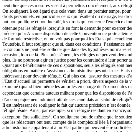
peut dire que ces mesures visent à permettre, concrètement, aux réfugié
On soulignera à cet égard que cela vaut, dans un premier temps, pour tou
droits personnels, en particulier ceux qui résultent du mariage, les droi
but non politique et non lucratif, les droits qui concerne l'exercice d'
obtenue par les réfugiés lorsqu’ils en font la demande pour exercer de
précise qu’ « Aucune disposition de cette Convention ne porte atteint
de formule restrictive, on ne voit pas pourquoi les Etats qui accueillent
Toutefois, il faut souligner que si, dans ces conditions, l’assistance a
le concours ne peut être sollicité que dans des hypothèses normales et 
occasion, loin de là. Plus précisément, les réfugiés ne peuvent demander
plus, ils ne pourront agir en justice pour les contraindre à leur porter a
Quant aux bénéficiaires de ces dispositions, seuls les réfugiés sont men
obligations en matière d’assistance administrative pesant sur les Etats 
intéressant pour devenir réfugié. Qui plus est, assurer des mesures d’a
l’Etat d’accueil lui permettra de vérifier, a priori, divers aspects de la
examiné (quand bien même les autorités en charge de l’examen des dema
cependant que certains auteurs militent pour que les dispositions de l’
d’accompagnement administratif de ces candidats au statut de réfugié
Il est intéressant de souligner le fait qu’aucune précision n’est donnée 
réfugié réside. Ainsi, par exemple, si un réfugié résidant en France, s
7
exception, être sollicitées
. On soulignera tout de même que le soutien a
que les rédacteurs ont tenu compte de la complexité liée à l’organisatio
administrations appartenant à un Etat partie qui peuvent être sollicité