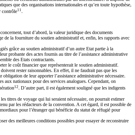
étatiques que des organisations internationales et qu’en toute hypothèse,
11
r contrôle
.
ls concernent, tout d’abord, la valeur juridique des documents
ge de la fourniture du soutien administratif et, enfin, les rapports avec
iés grâce au soutien administratif d’un autre Etat partie à la
eur probante des actes fournis au titre de l’assistance administrative
nsemble des Etats contractants.
er le coût financier que représenterait le soutien administratif.
doivent rester raisonnables. En effet, il ne faudrait pas que les
ur obligation de leur apporter l’assistance administrative nécessaire.
andées aux nationaux pour des services analogues. Cependant, on
12
nération
. D’autre part, il est également souligné que les indigents
u les titres de voyage qui lui seraient nécessaire, on pourrait estimer
tenu par les rédacteurs de la convention. A cet égard, il est possible de
rimordiaux pour l’étranger qui bénéficie du statut de réfugié pour
sposer des meilleures conditions possibles pour essayer de reconstruire