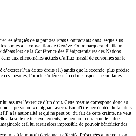
er les réfugiés de la part des Etats Contractants dans lesquels ils
ur les parties à la convention de Genève. On remarquera, d’ailleurs,
ux débats lors de la Conférence des Plénipotentiaires des Nations
faire écho aux phénomènes actuels d’afflux massif de personnes sur le
 d’exercer l’un de ses droits (1.) tandis que la seconde, plus précise,
de ces mesures, l’article s’intéresse à certains aspects secondaires
ur lui assurer l’exercice d’un droit. Cette mesure correspond donc au
omme la personne « craignant avec raison d'être persécutée du fait de sa
il] a la nationalité et qui ne peut ou, du fait de cette crainte, ne veut
elle à la suite de tels événements, ne peut ou, en raison de ladite
nimaginable et il lui serait alors impossible de pouvoir bénéficier des
reconnus à leur profit deviennent effectifs. Présentées autrement, on