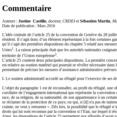
Commentaire
Auteurs :
Justine Castillo
,
docteur, CRDEI
et
Sébastien Martin
,
Ma
Date de publication : Mars 2016
L’idée centrale de l’article 25 de la convention de Genève du 28 juillet
résident. Il s’agit donc d’un élément représentant à la fois certaines g
qu’il s’agit des premières dispositions du chapitre 5 relatif aux mesur
1
Unies
. La raison principale était que les autorités nationales craigna
2
territoire de l’Union européenne
.
L’article 25 contient deux principales dispositions. La première concern
est relative au soutien matériel qui pourrait se révéler nécessaire dans 
permettant de préciser les mesures d’assistance administrative prévues
I- Le soutien administratif accordé au réfugié pour l’exercice de ses dr
L’objet du paragraphe 1 est de reconnaître, au profit du réfugié, une o
corollaire de l’engagement international que représente la convention d
race, de sa religion, de sa nationalité, de son appartenance à un certain
se réclamer de la protection de ce pays; ou qui, si [il] n'a pas de natio
crainte, ne veut y retourner ». Dès lors, la possibilité que le réfugié n’
droits qui lui sont reconnus par la convention si l’Etat, sur lequel il rés
Ainsi, les dispositions de l’article 25 permettent aux réfugiés d’avoir 