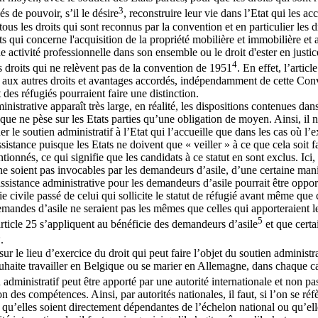
3
s de pouvoir, s’il le désire
, reconstruire leur vie dans l’Etat qui les acc
s les droits qui sont reconnus par la convention et en particulier les dr
ts qui concerne l'acquisition de la propriété mobilière et immobilière et a
une activité professionnelle dans son ensemble ou le droit d'ester en just
4
s droits qui ne relèvent pas de la convention de 1951
. En effet, l’arti
e aux autres droits et avantages accordés, indépendamment de cette Conv
 des réfugiés pourraient faire une distinction.
dministrative apparaît très large, en réalité, les dispositions contenues d
que ne pèse sur les Etats parties qu’une obligation de moyen. Ainsi, il n
 le soutien administratif à l’Etat qui l’accueille que dans les cas où l’
ssistance puisque les Etats ne doivent que « veiller » à ce que cela soit fa
tionnés, ce qui signifie que les candidats à ce statut en sont exclus. Ici
ne soient pas invocables par les demandeurs d’asile, d’une certaine manièr
ssistance administrative pour les demandeurs d’asile pourrait être oppor
 vie civile passé de celui qui sollicite le statut de réfugié avant même qu
ndes d’asile ne seraient pas les mêmes que celles qui apporteraient leu
5
article 25 s’appliquent au bénéficie des demandeurs d’asile
et que cert
6
.
sur le lieu d’exercice du droit qui peut faire l’objet du soutien administr
ouhaite travailler en Belgique ou se marier en Allemagne, dans chaque cas
dministratif peut être apporté par une autorité internationale et non pas 
n des compétences. Ainsi, par autorités nationales, il faut, si l’on se ré
e, qu’elles soient directement dépendantes de l’échelon national ou qu’ell