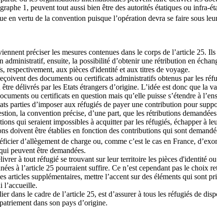
ragraphe 1, peuvent tout aussi bien être des autorités étatiques ou infra-
nue en vertu de la convention puisque l’opération devra se faire sous leu
 viennent préciser les mesures contenues dans le corps de l’article 25. I
en administratif, ensuite, la possibilité d’obtenir une rétribution en échan
fs, respectivement, aux pièces d'identité et aux titres de voyage.
çoivent des documents ou certificats administratifs obtenus par les réfug
tre délivrés par les Etats étrangers d’origine. L’idée est donc que la val
s documents ou certificats en question mais qu’elle puisse s’étendre à l’e
ats parties d’imposer aux réfugiés de payer une contribution pour support
estion, la convention précise, d’une part, que les rétributions demandées 
tions qui seraient impossibles à acquitter par les réfugiés, échapper à le
butions doivent être établies en fonction des contributions qui sont dem
néficier d’allègement de charge ou, comme c’est le cas en France, d’exo
 qui peuvent être demandées.
ivrer à tout réfugié se trouvant sur leur territoire les pièces d'identité o
nées à l’article 25 pourraient suffire. Ce n’est cependant pas le choix re
ces articles supplémentaires, mettre l’accent sur des éléments qui sont p
 l’accueille.
ier dans le cadre de l’article 25, est d’assurer à tous les réfugiés de di
rapatriement dans son pays d’origine.