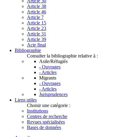
Article 30
Article 38
Article 46
Article 7
Article 15
Article 23
Article 31
Article 39
Acte final
Bibliographie
Consulter la bibliographie relative à :
Asile/Réfugiés
- Ouvrages
- Articles
Migrants
- Ouvrages
- Articles
Jurisprudences
Liens utiles
Choisir une catégorie :
Institutions
Centres de recherche
Revues spécialisées
Bases de données