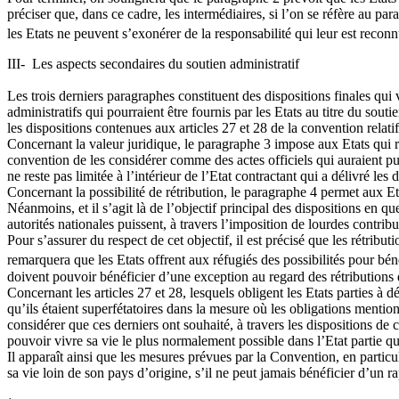
préciser que, dans ce cadre, les intermédiaires, si l’on se réfère au pa
les Etats ne peuvent s’exonérer de la responsabilité qui leur est recon
III- Les aspects secondaires du soutien administratif
Les trois derniers paragraphes constituent des dispositions finales qui
administratifs qui pourraient être fournis par les Etats au titre du souti
les dispositions contenues aux articles 27 et 28 de la convention relati
Concernant la valeur juridique, le paragraphe 3 impose aux Etats qui re
convention de les considérer comme des actes officiels qui auraient pu ê
ne reste pas limitée à l’intérieur de l’Etat contractant qui a délivré le
Concernant la possibilité de rétribution, le paragraphe 4 permet aux Et
Néanmoins, et il s’agit là de l’objectif principal des dispositions en qu
autorités nationales puissent, à travers l’imposition de lourdes contribu
Pour s’assurer du respect de cet objectif, il est précisé que les rétri
remarquera que les Etats offrent aux réfugiés des possibilités pour bé
doivent pouvoir bénéficier d’une exception au regard des rétributions
Concernant les articles 27 et 28, lesquels obligent les Etats parties à dél
qu’ils étaient superfétatoires dans la mesure où les obligations mention
considérer que ces derniers ont souhaité, à travers les dispositions de 
pouvoir vivre sa vie le plus normalement possible dans l’Etat partie qui
Il apparaît ainsi que les mesures prévues par la Convention, en particul
sa vie loin de son pays d’origine, s’il ne peut jamais bénéficier d’un 