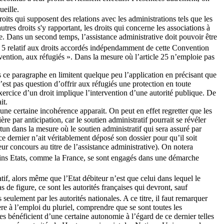
ueille.
oits qui supposent des relations avec les administrations tels que les
utres droits s'y rapportant, les droits qui concerne les associations à
ice. Dans un second temps, l’assistance administrative doit pouvoir être
cle 5 relatif aux droits accordés indépendamment de cette Convention
ention, aux réfugiés ». Dans la mesure où l’article 25 n’emploie pas
ans ce paragraphe en limitent quelque peu l’application en précisant que
’est pas question d’offrir aux réfugiés une protection en toute
exercice d’un droit implique l’intervention d’une autorité publique. De
it.
, une certaine incohérence apparait. On peut en effet regretter que les
e par anticipation, car le soutien administratif pourrait se révéler
tun dans la mesure où le soutien administratif qui sera assuré par
e ce dernier n’ait véritablement déposé son dossier pour qu’il soit
r concours au titre de l’assistance administrative). On notera
ains Etats, comme la France, se sont engagés dans une démarche
atif, alors même que l’Etat débiteur n’est que celui dans lequel le
 de figure, ce sont les autorités françaises qui devront, sauf
seulement par les autorités nationales. A ce titre, il faut remarquer
fère à l’emploi du pluriel, comprendre que se sont toutes les
es bénéficient d’une certaine autonomie à l’égard de ce dernier telles