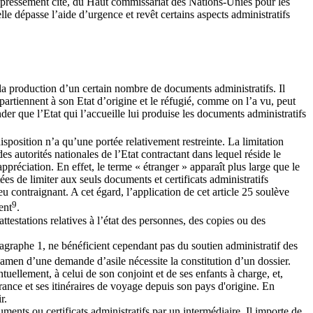
as expressément cité, du Haut commissariat des Nations-Unies pour les
le dépasse l’aide d’urgence et revêt certains aspects administratifs
e la production d’un certain nombre de documents administratifs. Il
partiennent à son Etat d’origine et le réfugié, comme on l’a vu, peut
nder que l’Etat qui l’accueille lui produise les documents administratifs
disposition n’a qu’une portée relativement restreinte. La limitation
es autorités nationales de l’Etat contractant dans lequel réside le
’appréciation. En effet, le terme « étranger » apparaît plus large que le
ées de limiter aux seuls documents et certificats administratifs
u contraignant. A cet égard, l’application de cet article 25 soulève
9
ent
.
attestations relatives à l’état des personnes, des copies ou des
agraphe 1, ne bénéficient cependant pas du soutien administratif des
examen d’une demande d’asile nécessite la constitution d’un dossier.
entuellement, à celui de son conjoint et de ses enfants à charge, et,
France et ses itinéraires de voyage depuis son pays d'origine. En
r.
uments ou certificats administratifs par un intermédiaire. Il importe de