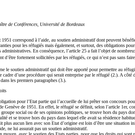
ître de Conférences, Université de Bordeaux
 1951 correspond à l’aide, au soutien administratif dont peuvent bénéfici
aranties pour les réfugiés mais également, et surtout, des obligations po
es administratives. En conséquence, l’article 25 a fait l’objet de nombre
ient d’être fortement sollicitées par les réfugiés, ce qui n’est pas sans 
e le soutien administratif qui doit être apporté pour permettre au réfugié
le cadre d’une procédure qui serait entreprise par le réfugié (2.). A côté 
 dans les premiers paragraphes (3.).
oits
bligation pour l’Etat partie qui l’accueille de lui prêter son concours po
e Genève de 1951. En effet, le réfugié se définit, selon l’article 1er, c
 groupe social ou de ses opinions politiques, se trouve hors du pays dont [
nalité et se trouve hors du pays dans lequel elle avait sa résidence habitu
ait plus aucun lien avec son Etat d’origine est loin d’être une situation i
ide, ne lui assurait pas un soutien administratif.
un moyen, avec le soutien des Etats parties, pour que les droits qui sont 