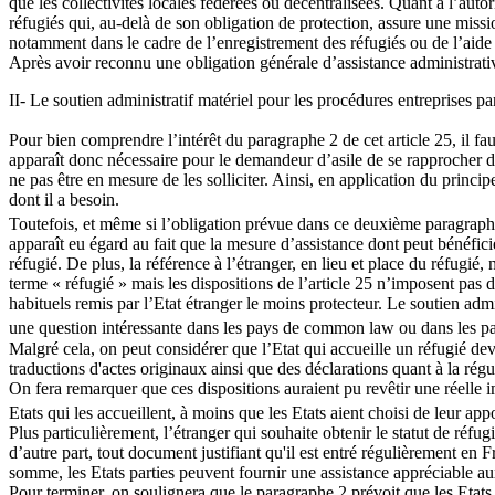
que les collectivités locales fédérées ou décentralisées. Quant à l’auto
réfugiés qui, au-delà de son obligation de protection, assure une missi
notamment dans le cadre de l’enregistrement des réfugiés ou de l’aide 
Après avoir reconnu une obligation générale d’assistance administrative
II- Le soutien administratif matériel pour les procédures entreprises par
Pour bien comprendre l’intérêt du paragraphe 2 de cet article 25, il fa
apparaît donc nécessaire pour le demandeur d’asile de se rapprocher de
ne pas être en mesure de les solliciter. Ainsi, en application du princi
dont il a besoin.
Toutefois, et même si l’obligation prévue dans ce deuxième paragraph
apparaît eu égard au fait que la mesure d’assistance dont peut bénéficie
réfugié. De plus, la référence à l’étranger, en lieu et place du réfugié, 
terme « réfugié » mais les dispositions de l’article 25 n’imposent pas d
habituels remis par l’Etat étranger le moins protecteur. Le soutien adm
une question intéressante dans les pays de common law ou dans les pays
Malgré cela, on peut considérer que l’Etat qui accueille un réfugié devra
traductions d'actes originaux ainsi que des déclarations quant à la régu
On fera remarquer que ces dispositions auraient pu revêtir une réelle
Etats qui les accueillent, à moins que les Etats aient choisi de leur ap
Plus particulièrement, l’étranger qui souhaite obtenir le statut de réfugi
d’autre part, tout document justifiant qu'il est entré régulièrement en 
somme, les Etats parties peuvent fournir une assistance appréciable aux i
Pour terminer, on soulignera que le paragraphe 2 prévoit que les Etats p