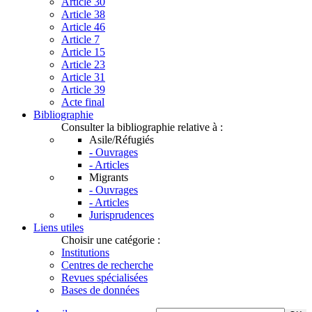
Article 30
Article 38
Article 46
Article 7
Article 15
Article 23
Article 31
Article 39
Acte final
Bibliographie
Consulter la bibliographie relative à :
Asile/Réfugiés
- Ouvrages
- Articles
Migrants
- Ouvrages
- Articles
Jurisprudences
Liens utiles
Choisir une catégorie :
Institutions
Centres de recherche
Revues spécialisées
Bases de données