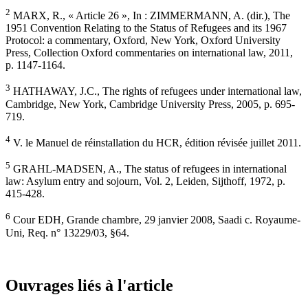
2
MARX, R., « Article 26 », In : ZIMMERMANN, A. (dir.), The
1951 Convention Relating to the Status of Refugees and its 1967
Protocol: a commentary, Oxford, New York, Oxford University
Press, Collection Oxford commentaries on international law, 2011,
p. 1147-1164.
3
HATHAWAY, J.C., The rights of refugees under international law,
Cambridge, New York, Cambridge University Press, 2005, p. 695-
719.
4
V. le Manuel de réinstallation du HCR, édition révisée juillet 2011.
5
GRAHL-MADSEN, A., The status of refugees in international
law: Asylum entry and sojourn, Vol. 2, Leiden, Sijthoff, 1972, p.
415-428.
6
Cour EDH, Grande chambre, 29 janvier 2008, Saadi c. Royaume-
Uni, Req. n° 13229/03, §64.
Ouvrages liés à l'article