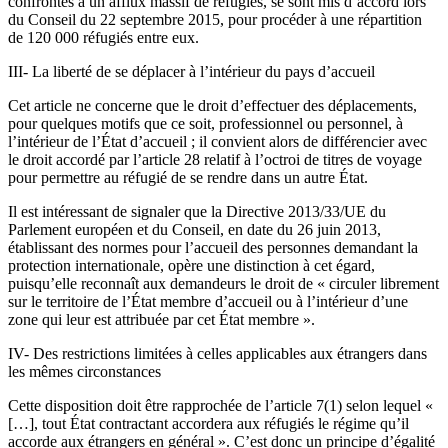
confrontés à un afflux massif de réfugiés, se sont mis d’accord lors
du Conseil du 22 septembre 2015, pour procéder à une répartition
de 120 000 réfugiés entre eux.
III- La liberté de se déplacer à l’intérieur du pays d’accueil
Cet article ne concerne que le droit d’effectuer des déplacements,
pour quelques motifs que ce soit, professionnel ou personnel, à
l’intérieur de l’État d’accueil ; il convient alors de différencier avec
le droit accordé par l’article 28 relatif à l’octroi de titres de voyage
pour permettre au réfugié de se rendre dans un autre État.
Il est intéressant de signaler que la Directive 2013/33/UE du
Parlement européen et du Conseil, en date du 26 juin 2013,
établissant des normes pour l’accueil des personnes demandant la
protection internationale, opère une distinction à cet égard,
puisqu’elle reconnaît aux demandeurs le droit de « circuler librement
sur le territoire de l’État membre d’accueil ou à l’intérieur d’une
zone qui leur est attribuée par cet État membre ».
IV- Des restrictions limitées à celles applicables aux étrangers dans
les mêmes circonstances
Cette disposition doit être rapprochée de l’article 7(1) selon lequel «
[…], tout État contractant accordera aux réfugiés le régime qu’il
accorde aux étrangers en général ». C’est donc un principe d’égalité