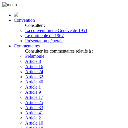
Convention
Consulter :
La convention de Genève de 1951
Le protocole de 1967
Présentation générale
Commentaires
Consulter les commentaires relatifs à :
Préambule
Article 8
Article 16
Article 24
Article 32
Article 40
Article 1
Article 9
Article 17
Article 25
Article 33
Article 41
Article 2
Article 10