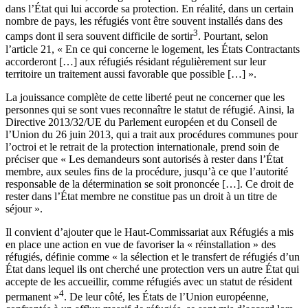
dans l’État qui lui accorde sa protection. En réalité, dans un certain
nombre de pays, les réfugiés vont être souvent installés dans des
3
camps dont il sera souvent difficile de sortir
. Pourtant, selon
l’article 21, « En ce qui concerne le logement, les États Contractants
accorderont […] aux réfugiés résidant régulièrement sur leur
territoire un traitement aussi favorable que possible […] ».
La jouissance complète de cette liberté peut ne concerner que les
personnes qui se sont vues reconnaître le statut de réfugié. Ainsi, la
Directive 2013/32/UE du Parlement européen et du Conseil de
l’Union du 26 juin 2013, qui a trait aux procédures communes pour
l’octroi et le retrait de la protection internationale, prend soin de
préciser que « Les demandeurs sont autorisés à rester dans l’État
membre, aux seules fins de la procédure, jusqu’à ce que l’autorité
responsable de la détermination se soit prononcée […]. Ce droit de
rester dans l’État membre ne constitue pas un droit à un titre de
séjour ».
Il convient d’ajouter que le Haut-Commissariat aux Réfugiés a mis
en place une action en vue de favoriser la « réinstallation » des
réfugiés, définie comme « la sélection et le transfert de réfugiés d’un
État dans lequel ils ont cherché une protection vers un autre État qui
accepte de les accueillir, comme réfugiés avec un statut de résident
4
permanent »
. De leur côté, les États de l’Union européenne,