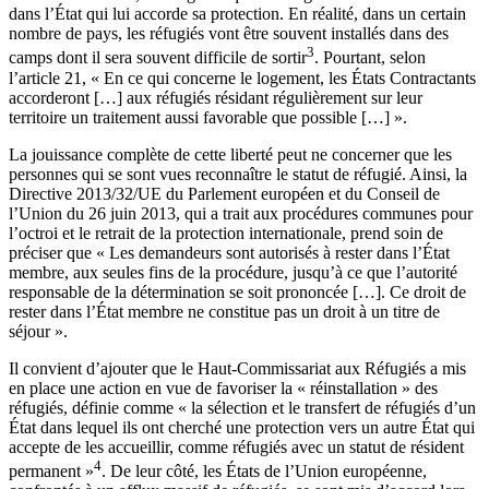
dans l’État qui lui accorde sa protection. En réalité, dans un certain
nombre de pays, les réfugiés vont être souvent installés dans des
3
camps dont il sera souvent difficile de sortir
. Pourtant, selon
l’article 21, « En ce qui concerne le logement, les États Contractants
accorderont […] aux réfugiés résidant régulièrement sur leur
territoire un traitement aussi favorable que possible […] ».
La jouissance complète de cette liberté peut ne concerner que les
personnes qui se sont vues reconnaître le statut de réfugié. Ainsi, la
Directive 2013/32/UE du Parlement européen et du Conseil de
l’Union du 26 juin 2013, qui a trait aux procédures communes pour
l’octroi et le retrait de la protection internationale, prend soin de
préciser que « Les demandeurs sont autorisés à rester dans l’État
membre, aux seules fins de la procédure, jusqu’à ce que l’autorité
responsable de la détermination se soit prononcée […]. Ce droit de
rester dans l’État membre ne constitue pas un droit à un titre de
séjour ».
Il convient d’ajouter que le Haut-Commissariat aux Réfugiés a mis
en place une action en vue de favoriser la « réinstallation » des
réfugiés, définie comme « la sélection et le transfert de réfugiés d’un
État dans lequel ils ont cherché une protection vers un autre État qui
accepte de les accueillir, comme réfugiés avec un statut de résident
4
permanent »
. De leur côté, les États de l’Union européenne,