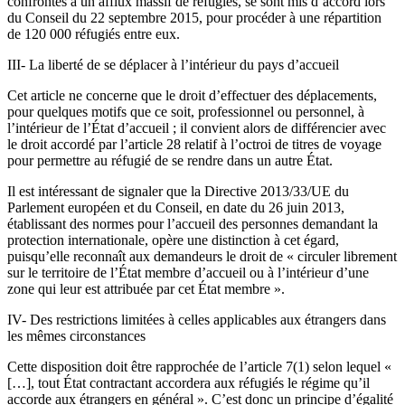
confrontés à un afflux massif de réfugiés, se sont mis d’accord lors
du Conseil du 22 septembre 2015, pour procéder à une répartition
de 120 000 réfugiés entre eux.
III- La liberté de se déplacer à l’intérieur du pays d’accueil
Cet article ne concerne que le droit d’effectuer des déplacements,
pour quelques motifs que ce soit, professionnel ou personnel, à
l’intérieur de l’État d’accueil ; il convient alors de différencier avec
le droit accordé par l’article 28 relatif à l’octroi de titres de voyage
pour permettre au réfugié de se rendre dans un autre État.
Il est intéressant de signaler que la Directive 2013/33/UE du
Parlement européen et du Conseil, en date du 26 juin 2013,
établissant des normes pour l’accueil des personnes demandant la
protection internationale, opère une distinction à cet égard,
puisqu’elle reconnaît aux demandeurs le droit de « circuler librement
sur le territoire de l’État membre d’accueil ou à l’intérieur d’une
zone qui leur est attribuée par cet État membre ».
IV- Des restrictions limitées à celles applicables aux étrangers dans
les mêmes circonstances
Cette disposition doit être rapprochée de l’article 7(1) selon lequel «
[…], tout État contractant accordera aux réfugiés le régime qu’il
accorde aux étrangers en général ». C’est donc un principe d’égalité