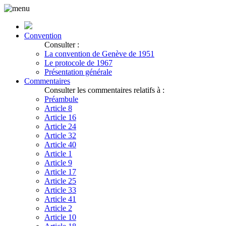
Convention
Consulter :
La convention de Genève de 1951
Le protocole de 1967
Présentation générale
Commentaires
Consulter les commentaires relatifs à :
Préambule
Article 8
Article 16
Article 24
Article 32
Article 40
Article 1
Article 9
Article 17
Article 25
Article 33
Article 41
Article 2
Article 10