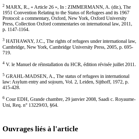
2
MARX, R., « Article 26 », In : ZIMMERMANN, A. (dir.), The
1951 Convention Relating to the Status of Refugees and its 1967
Protocol: a commentary, Oxford, New York, Oxford University
Press, Collection Oxford commentaries on international law, 2011,
p. 1147-1164.
3
HATHAWAY, J.C., The rights of refugees under international law,
Cambridge, New York, Cambridge University Press, 2005, p. 695-
719.
4
V. le Manuel de réinstallation du HCR, édition révisée juillet 2011.
5
GRAHL-MADSEN, A., The status of refugees in international
law: Asylum entry and sojourn, Vol. 2, Leiden, Sijthoff, 1972, p.
415-428.
6
Cour EDH, Grande chambre, 29 janvier 2008, Saadi c. Royaume-
Uni, Req. n° 13229/03, §64.
Ouvrages liés à l'article