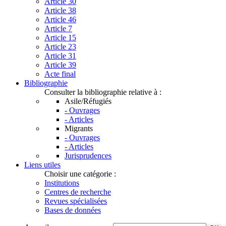
Article 30
Article 38
Article 46
Article 7
Article 15
Article 23
Article 31
Article 39
Acte final
Bibliographie
Consulter la bibliographie relative à :
Asile/Réfugiés
- Ouvrages
- Articles
Migrants
- Ouvrages
- Articles
Jurisprudences
Liens utiles
Choisir une catégorie :
Institutions
Centres de recherche
Revues spécialisées
Bases de données