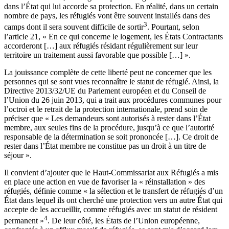
dans l’État qui lui accorde sa protection. En réalité, dans un certain
nombre de pays, les réfugiés vont être souvent installés dans des
3
camps dont il sera souvent difficile de sortir
. Pourtant, selon
l’article 21, « En ce qui concerne le logement, les États Contractants
accorderont […] aux réfugiés résidant régulièrement sur leur
territoire un traitement aussi favorable que possible […] ».
La jouissance complète de cette liberté peut ne concerner que les
personnes qui se sont vues reconnaître le statut de réfugié. Ainsi, la
Directive 2013/32/UE du Parlement européen et du Conseil de
l’Union du 26 juin 2013, qui a trait aux procédures communes pour
l’octroi et le retrait de la protection internationale, prend soin de
préciser que « Les demandeurs sont autorisés à rester dans l’État
membre, aux seules fins de la procédure, jusqu’à ce que l’autorité
responsable de la détermination se soit prononcée […]. Ce droit de
rester dans l’État membre ne constitue pas un droit à un titre de
séjour ».
Il convient d’ajouter que le Haut-Commissariat aux Réfugiés a mis
en place une action en vue de favoriser la « réinstallation » des
réfugiés, définie comme « la sélection et le transfert de réfugiés d’un
État dans lequel ils ont cherché une protection vers un autre État qui
accepte de les accueillir, comme réfugiés avec un statut de résident
4
permanent »
. De leur côté, les États de l’Union européenne,