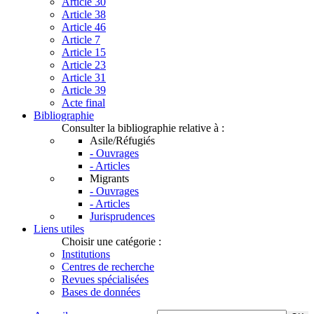
Article 30
Article 38
Article 46
Article 7
Article 15
Article 23
Article 31
Article 39
Acte final
Bibliographie
Consulter la bibliographie relative à :
Asile/Réfugiés
- Ouvrages
- Articles
Migrants
- Ouvrages
- Articles
Jurisprudences
Liens utiles
Choisir une catégorie :
Institutions
Centres de recherche
Revues spécialisées
Bases de données