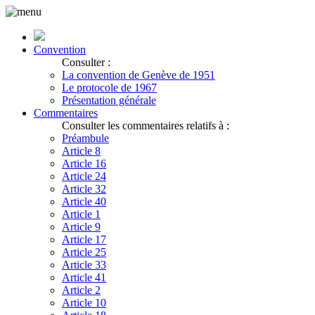
Convention
Consulter :
La convention de Genève de 1951
Le protocole de 1967
Présentation générale
Commentaires
Consulter les commentaires relatifs à :
Préambule
Article 8
Article 16
Article 24
Article 32
Article 40
Article 1
Article 9
Article 17
Article 25
Article 33
Article 41
Article 2
Article 10