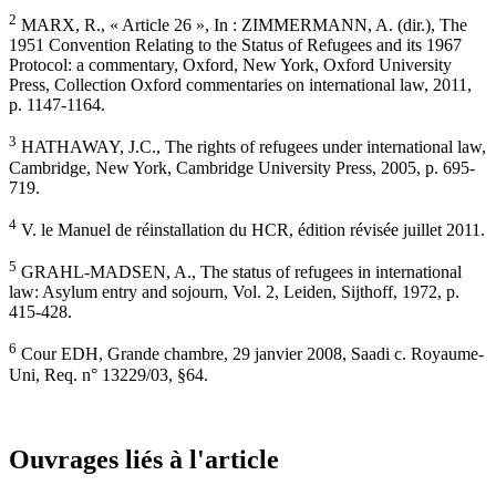
2
MARX, R., « Article 26 », In : ZIMMERMANN, A. (dir.), The
1951 Convention Relating to the Status of Refugees and its 1967
Protocol: a commentary, Oxford, New York, Oxford University
Press, Collection Oxford commentaries on international law, 2011,
p. 1147-1164.
3
HATHAWAY, J.C., The rights of refugees under international law,
Cambridge, New York, Cambridge University Press, 2005, p. 695-
719.
4
V. le Manuel de réinstallation du HCR, édition révisée juillet 2011.
5
GRAHL-MADSEN, A., The status of refugees in international
law: Asylum entry and sojourn, Vol. 2, Leiden, Sijthoff, 1972, p.
415-428.
6
Cour EDH, Grande chambre, 29 janvier 2008, Saadi c. Royaume-
Uni, Req. n° 13229/03, §64.
Ouvrages liés à l'article