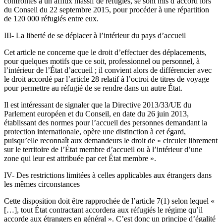
confrontés à un afflux massif de réfugiés, se sont mis d’accord lors
du Conseil du 22 septembre 2015, pour procéder à une répartition
de 120 000 réfugiés entre eux.
III- La liberté de se déplacer à l’intérieur du pays d’accueil
Cet article ne concerne que le droit d’effectuer des déplacements,
pour quelques motifs que ce soit, professionnel ou personnel, à
l’intérieur de l’État d’accueil ; il convient alors de différencier avec
le droit accordé par l’article 28 relatif à l’octroi de titres de voyage
pour permettre au réfugié de se rendre dans un autre État.
Il est intéressant de signaler que la Directive 2013/33/UE du
Parlement européen et du Conseil, en date du 26 juin 2013,
établissant des normes pour l’accueil des personnes demandant la
protection internationale, opère une distinction à cet égard,
puisqu’elle reconnaît aux demandeurs le droit de « circuler librement
sur le territoire de l’État membre d’accueil ou à l’intérieur d’une
zone qui leur est attribuée par cet État membre ».
IV- Des restrictions limitées à celles applicables aux étrangers dans
les mêmes circonstances
Cette disposition doit être rapprochée de l’article 7(1) selon lequel «
[…], tout État contractant accordera aux réfugiés le régime qu’il
accorde aux étrangers en général ». C’est donc un principe d’égalité