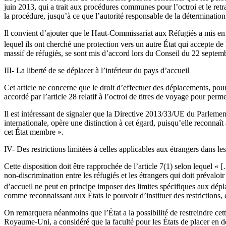
juin 2013, qui a trait aux procédures communes pour l’octroi et le retr
la procédure, jusqu’à ce que l’autorité responsable de la détermination
Il convient d’ajouter que le Haut-Commissariat aux Réfugiés a mis en pl
lequel ils ont cherché une protection vers un autre État qui accepte de
massif de réfugiés, se sont mis d’accord lors du Conseil du 22 septem
III- La liberté de se déplacer à l’intérieur du pays d’accueil
Cet article ne concerne que le droit d’effectuer des déplacements, pour 
accordé par l’article 28 relatif à l’octroi de titres de voyage pour perm
Il est intéressant de signaler que la Directive 2013/33/UE du Parleme
internationale, opère une distinction à cet égard, puisqu’elle reconnaît
cet État membre ».
IV- Des restrictions limitées à celles applicables aux étrangers dans l
Cette disposition doit être rapprochée de l’article 7(1) selon lequel «
non-discrimination entre les réfugiés et les étrangers qui doit prévaloir
d’accueil ne peut en principe imposer des limites spécifiques aux dépl
comme reconnaissant aux États le pouvoir d’instituer des restrictions, c
On remarquera néanmoins que l’État a la possibilité de restreindre cet
Royaume-Uni, a considéré que la faculté pour les États de placer en dét