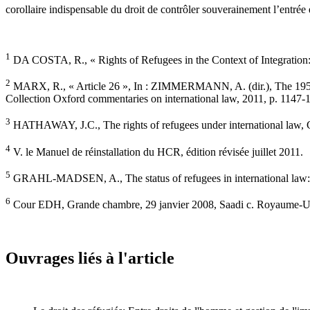
corollaire indispensable du droit de contrôler souverainement l’entrée e
1
DA COSTA, R., « Rights of Refugees in the Context of Integration:
2
MARX, R., « Article 26 », In : ZIMMERMANN, A. (dir.), The 1951 C
Collection Oxford commentaries on international law, 2011, p. 1147-
3
HATHAWAY, J.C., The rights of refugees under international law, 
4
V. le Manuel de réinstallation du HCR, édition révisée juillet 2011.
5
GRAHL-MADSEN, A., The status of refugees in international law: As
6
Cour EDH, Grande chambre, 29 janvier 2008, Saadi c. Royaume-Un
Ouvrages liés à l'article