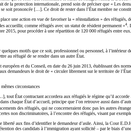
ait de la protection internationale, prend soin de préciser que « Les dem
 se soit prononcée […]. Ce droit de rester dans l’État membre ne constitu
ace une action en vue de favoriser la « réinstallation » des réfugiés, dé
4
 les accueillir, comme réfugiés avec un statut de résident permanent »
. 
bre 2015, pour procéder à une répartition de 120 000 réfugiés entre eux
quelques motifs que ce soit, professionnel ou personnel, à l’intérieur de l
ettre au réfugié de se rendre dans un autre État.
nt européen et du Conseil, en date du 26 juin 2013, établissant des nor
 aux demandeurs le droit de « circuler librement sur le territoire de l’Éta
es mêmes circonstances
 […], tout État contractant accordera aux réfugiés le régime qu’il accord
 dans chaque État d’accueil, principe que l’on retrouve aussi dans d’autre
acements des réfugiés, qui ne concerneraient donc pas les autres étrange
ertes non discriminatoires, à l’encontre des réfugiés, visant par exemple
te liberté aux fins d’identifier le demandeur d’asile. Ainsi, la Cour E.D
ention des candidats à l’immigration ayant sollicité – par le biais d’un