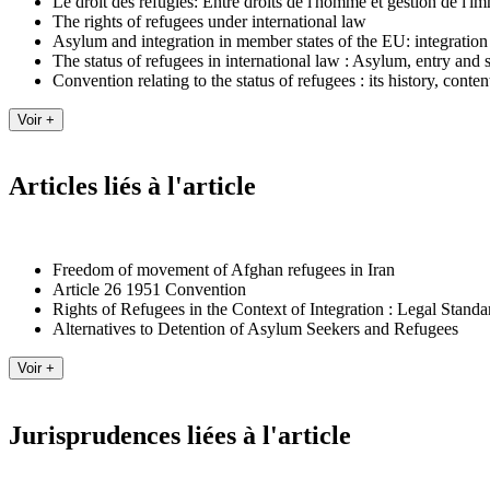
Le droit des réfugiés: Entre droits de l'homme et gestion de l'i
The rights of refugees under international law
Asylum and integration in member states of the EU: integration 
The status of refugees in international law : Asylum, entry and 
Convention relating to the status of refugees : its history, conte
Articles liés à l'article
Freedom of movement of Afghan refugees in Iran
Article 26 1951 Convention
Rights of Refugees in the Context of Integration : Legal Sta
Alternatives to Detention of Asylum Seekers and Refugees
Jurisprudences liées à l'article