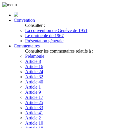
Convention
Consulter :
La convention de Genève de 1951
Le protocole de 1967
Présentation générale
Commentaires
Consulter les commentaires relatifs à :
Préambule
Article 8
Article 16
Article 24
Article 32
Article 40
Article 1
Article 9
Article 17
Article 25
Article 33
Article 41
Article 2
Article 10