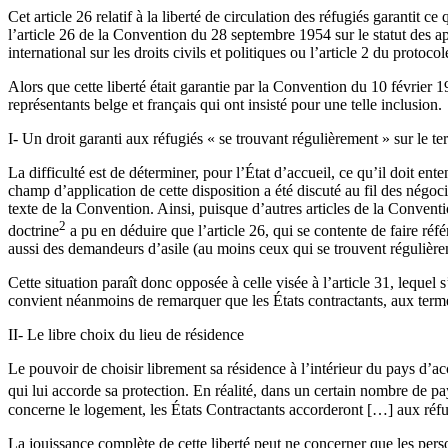
Cet article 26 relatif à la liberté de circulation des réfugiés garantit ce
l’article 26 de la Convention du 28 septembre 1954 sur le statut des ap
international sur les droits civils et politiques ou l’article 2 du prot
Alors que cette liberté était garantie par la Convention du 10 février 
représentants belge et français qui ont insisté pour une telle inclusion.
I- Un droit garanti aux réfugiés « se trouvant régulièrement » sur le ter
La difficulté est de déterminer, pour l’État d’accueil, ce qu’il doit ent
champ d’application de cette disposition a été discuté au fil des négoc
texte de la Convention. Ainsi, puisque d’autres articles de la Conventio
2
doctrine
a pu en déduire que l’article 26, qui se contente de faire réf
aussi des demandeurs d’asile (au moins ceux qui se trouvent régulièreme
Cette situation paraît donc opposée à celle visée à l’article 31, lequel 
convient néanmoins de remarquer que les États contractants, aux termes 
II- Le libre choix du lieu de résidence
Le pouvoir de choisir librement sa résidence à l’intérieur du pays d’a
qui lui accorde sa protection. En réalité, dans un certain nombre de pay
concerne le logement, les États Contractants accorderont […] aux réfug
La jouissance complète de cette liberté peut ne concerner que les per