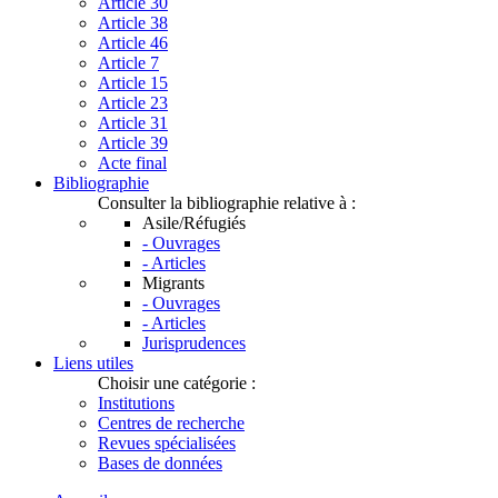
Article 30
Article 38
Article 46
Article 7
Article 15
Article 23
Article 31
Article 39
Acte final
Bibliographie
Consulter la bibliographie relative à :
Asile/Réfugiés
- Ouvrages
- Articles
Migrants
- Ouvrages
- Articles
Jurisprudences
Liens utiles
Choisir une catégorie :
Institutions
Centres de recherche
Revues spécialisées
Bases de données