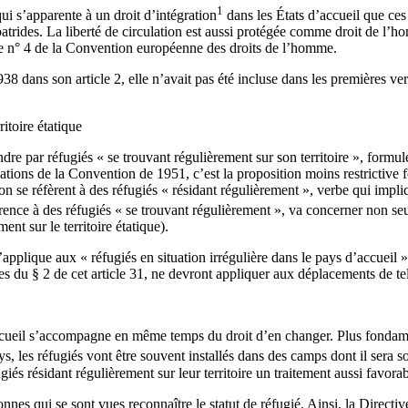
1
 qui s’apparente à un droit d’intégration
dans les États d’accueil que ces d
atrides. La liberté de circulation est aussi protégée comme droit de l’hom
ocole n° 4 de la Convention européenne des droits de l’homme.
1938 dans son article 2, elle n’avait pas été incluse dans les premières
ritoire étatique
endre par réfugiés « se trouvant régulièrement sur son territoire », formu
iations de la Convention de 1951, c’est la proposition moins restrictive 
n se réfèrent à des réfugiés « résidant régulièrement », verbe qui impliq
érence à des réfugiés « se trouvant régulièrement », va concerner non se
nt sur le territoire étatique).
s’applique aux « réfugiés en situation irrégulière dans le pays d’accueil 
du § 2 de cet article 31, ne devront appliquer aux déplacements de tels 
ccueil s’accompagne en même temps du droit d’en changer. Plus fondament
s, les réfugiés vont être souvent installés dans des camps dont il sera sou
iés résidant régulièrement sur leur territoire un traitement aussi favora
sonnes qui se sont vues reconnaître le statut de réfugié. Ainsi, la Dire