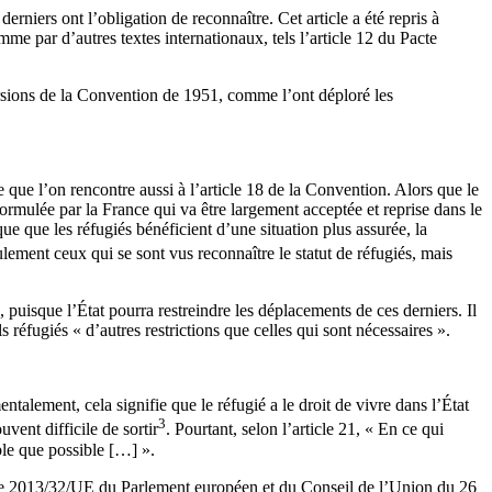
erniers ont l’obligation de reconnaître. Cet article a été repris à
me par d’autres textes internationaux, tels l’article 12 du Pacte
 versions de la Convention de 1951, comme l’ont déploré les
le que l’on rencontre aussi à l’article 18 de la Convention. Alors que le
formulée par la France qui va être largement acceptée et reprise dans le
ue que les réfugiés bénéficient d’une situation plus assurée, la
ulement ceux qui se sont vus reconnaître le statut de réfugiés, mais
», puisque l’État pourra restreindre les déplacements de ces derniers. Il
réfugiés « d’autres restrictions que celles qui sont nécessaires ».
alement, cela signifie que le réfugié a le droit de vivre dans l’État
3
vent difficile de sortir
. Pourtant, selon l’article 21, « En ce qui
ble que possible […] ».
ctive 2013/32/UE du Parlement européen et du Conseil de l’Union du 26