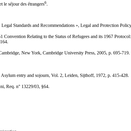
6
t le séjour des étrangers
.
 Legal Standards and Recommendations », Legal and Protection Policy 
onvention Relating to the Status of Refugees and its 1967 Protocol
1164.
Cambridge, New York, Cambridge University Press, 2005, p. 695-719.
ylum entry and sojourn, Vol. 2, Leiden, Sijthoff, 1972, p. 415-428.
i, Req. n° 13229/03, §64.