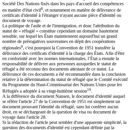
Société Des Nations fixés dans les pays d'accueil des compétences
8
en matière d'état civil
, et notamment en matière de délivrance de
certificats d'identité à l'étranger n'ayant aucune pièce d'identité ou
document de voyage.
La politique de l'asile et de l'immigration, et donc l'attribution du
statut de « réfugié » constitue cependant un domaine hautement
sensible, sur lequel les États maintiennent aujourd'hui un grand
nombre de prérogatives souveraines en dépit des coopérations
9
régionales
, c'est pourquoi la Convention de 1951 transfère la
délivrance des certificats d'identité à la charge des États. Afin d'être
en conformité avec les normes internationales, l’État a ensuite la
responsabilité de délivrer aux personnes auxquelles le statut de
réfugié a été reconnu des documents attestant de ce statut. La
délivrance de ces documents a été recommandée dans la conclusion
relative à la détermination du statut de réfugié que le Comité exécutif
du Programme du Haut-Commissariat des Nations Unies pour les
10
Réfugiés a adoptée à sa vingt-huitième session
.
A la différence du document Nansen, le document d'identité auquel
se réfère l'article 27 de la Convention de 1951 est simplement un
document prouvant l'identité du réfugié, sans lui conférer aucun
droit, en se déchargeant de la question de visa ou document de
voyage dans l'article 28.
Si la rédaction de l'article peut sembler d'une apparente simplicité, la
question des documents d'identité est cependant définie par la