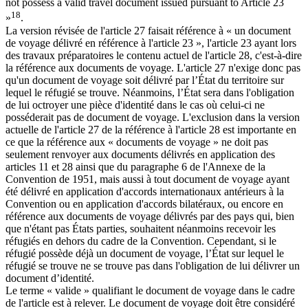
not possess a valid travel document issued pursuant to Article 23
18
»
.
La version révisée de l'article 27 faisait référence à « un document
de voyage délivré en référence à l'article 23 », l'article 23 ayant lors
des travaux préparatoires le contenu actuel de l'article 28, c'est-à-dire
la référence aux documents de voyage. L'article 27 n'exige donc pas
qu'un document de voyage soit délivré par l’État du territoire sur
lequel le réfugié se trouve. Néanmoins, l’État sera dans l'obligation
de lui octroyer une pièce d'identité dans le cas où celui-ci ne
posséderait pas de document de voyage. L'exclusion dans la version
actuelle de l'article 27 de la référence à l'article 28 est importante en
ce que la référence aux « documents de voyage » ne doit pas
seulement renvoyer aux documents délivrés en application des
articles 11 et 28 ainsi que du paragraphe 6 de l'Annexe de la
Convention de 1951, mais aussi à tout document de voyage ayant
été délivré en application d'accords internationaux antérieurs à la
Convention ou en application d'accords bilatéraux, ou encore en
référence aux documents de voyage délivrés par des pays qui, bien
que n'étant pas États parties, souhaitent néanmoins recevoir les
réfugiés en dehors du cadre de la Convention. Cependant, si le
réfugié possède déjà un document de voyage, l’État sur lequel le
réfugié se trouve ne se trouve pas dans l'obligation de lui délivrer un
document d’identité.
Le terme « valide » qualifiant le document de voyage dans le cadre
de l'article est à relever. Le document de voyage doit être considéré