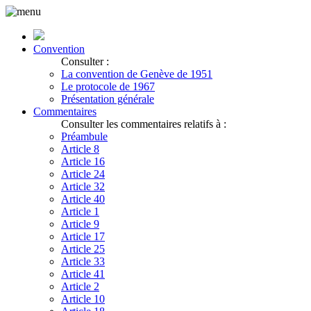
Convention
Consulter :
La convention de Genève de 1951
Le protocole de 1967
Présentation générale
Commentaires
Consulter les commentaires relatifs à :
Préambule
Article 8
Article 16
Article 24
Article 32
Article 40
Article 1
Article 9
Article 17
Article 25
Article 33
Article 41
Article 2
Article 10