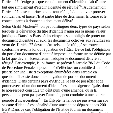
l'article 27 n'exige pas que ce « document d'identité » n'ait d'autre
26
but que simplement d'établir l'identité du réfugié
. Autrement dit,
l'article 27 pose en principe que tout réfugié doit pouvoir prouver
son identité, et laisse l’État partie libre de déterminer la forme et le
contenu précis à donner au document délivré.
27
Selon Grahl-Madsen
, on peut distinguer deux types de pays selon
lesquels la délivrance du titre d'identité n'aura pas la même valeur
juridique. Dans les États où les citoyens sont obligés de porter un
document d'identité sur eux, les documents octroyés aux réfugiés en
vertu de l'article 27 devront être tels que le réfugié se trouve en
conformité avec la loi ou régulation de l’État. De ce fait, l'obligation
du port d'un document d'identité impose une forme stricte définie par
la loi que devra nécessairement adopter le document délivré au
réfugié. Par exemple, la loi française prévoit à l'article 78-2 du Code
de Procédure Pénale la possibilité d'effectuer un contrôle d'identité
justifié par une liste d'exceptions énumérées dans l'article en
question. Il existe donc une obligation de port de document
d'identité. Dans certains pays d'Afrique, le fait de posséder et de
porter avec soi un document d'identité est une exigence légale, dont
le non-respect constitue un délit puni d'une amende, ou si la
personne ne peut pas payer l'amende, peut conduire à une courte
28
période d'incarcération
. En Égypte, le fait de ne pas avoir sur soi
sa carte d'identité est pénalisé d'une amende ne dépassant pas 200
EGP. Dans ce cas, l'obligation de l’État de fournir un document