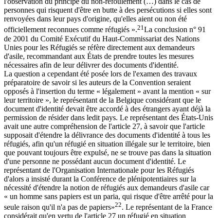
l'observation du principe du non-refoulement (…) dans le cas de
personnes qui risquent d'être en butte à des persécutions si elles sont
renvoyées dans leur pays d'origine, qu'elles aient ou non été
21
officiellement reconnues comme réfugiés ».
La conclusion n° 91
de 2001 du Comité Exécutif du Haut-Commissariat des Nations
Unies pour les Réfugiés se réfère directement aux demandeurs
d'asile, recommandant aux États de prendre toutes les mesures
nécessaires afin de leur délivrer des documents d'identité.
La question a cependant été posée lors de l'examen des travaux
préparatoire de savoir si les auteurs de la Convention seraient
opposés à l'insertion du terme « légalement » avant la mention « sur
leur territoire », le représentant de la Belgique considérant que le
document d'identité devait être accordé à des étrangers ayant déjà la
permission de résider dans ledit pays. Le représentant des États-Unis
avait une autre compréhension de l'article 27, à savoir que l'article
supposait d'étendre la délivrance des documents d'identité à tous les
réfugiés, afin qu'un réfugié en situation illégale sur le territoire, bien
que pouvant toujours être expulsé, ne se trouve pas dans la situation
d'une personne ne possédant aucun document d'identité. Le
représentant de l'Organisation Internationale pour les Réfugiés
d'alors a insisté durant la Conférence de plénipotentiaires sur la
nécessité d'étendre la notion de réfugiés aux demandeurs d'asile car
« un homme sans papiers est un paria, qui risque d'être arrêté pour la
22
seule raison qu'il n'a pas de papiers»
. Le représentant de la France
considérait qu'en vertu de l'article 27 un réfugié en situation