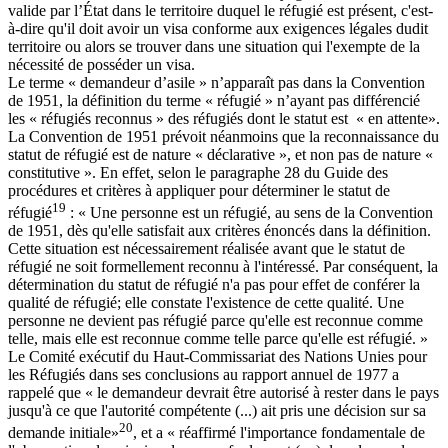
valide par l’État dans le territoire duquel le réfugié est présent, c'est-
à-dire qu'il doit avoir un visa conforme aux exigences légales dudit
territoire ou alors se trouver dans une situation qui l'exempte de la
nécessité de posséder un visa.
Le terme « demandeur d’asile » n’apparaît pas dans la Convention
de 1951, la définition du terme « réfugié » n’ayant pas différencié
les « réfugiés reconnus » des réfugiés dont le statut est « en attente».
La Convention de 1951 prévoit néanmoins que la reconnaissance du
statut de réfugié est de nature « déclarative », et non pas de nature «
constitutive ». En effet, selon le paragraphe 28 du Guide des
procédures et critères à appliquer pour déterminer le statut de
19
réfugié
: « Une personne est un réfugié, au sens de la Convention
de 1951, dès qu'elle satisfait aux critères énoncés dans la définition.
Cette situation est nécessairement réalisée avant que le statut de
réfugié ne soit formellement reconnu à l'intéressé. Par conséquent, la
détermination du statut de réfugié n'a pas pour effet de conférer la
qualité de réfugié; elle constate l'existence de cette qualité. Une
personne ne devient pas réfugié parce qu'elle est reconnue comme
telle, mais elle est reconnue comme telle parce qu'elle est réfugié. »
Le Comité exécutif du Haut-Commissariat des Nations Unies pour
les Réfugiés dans ses conclusions au rapport annuel de 1977 a
rappelé que « le demandeur devrait être autorisé à rester dans le pays
jusqu'à ce que l'autorité compétente (...) ait pris une décision sur sa
20
demande initiale»
, et a « réaffirmé l'importance fondamentale de