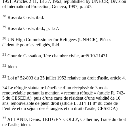
1951, Articles 2-11, 13-37, 1963, republished by UNHCR, Division
of International Protection, Geneva, 1997, p. 247.
28
Rosa da Costa, ibid.
29
Rosa da Costa, ibid., p. 127.
30
UN High Commissioner for Refugees (UNHCR), Pièces
d'identité pour les réfugiés, ibid.
31
Cour de Cassation, 1ère chambre civile, arrêt 10-21431.
32
Idem.
33
Loi n° 52-893 du 25 juillet 1952 relative au droit d'asile, article 4.
34 Le réfugié statutaire bénéficie d’un récépissé de 3 mois
renouvelable portant la mention « reconnu réfugié » (article R. 742-
5 du CESEDA), puis d’une carte de résident d’une validité de 10
ans, renouvelable de plein droit (article L. 314-11 8° du code de
l’entrée et du séjour des étrangers et du droit d’asile, CESEDA).
35
ALLAND, Denis, TEITGEN-COLLY, Catherine, Traité du droit
de l’asile, idem.