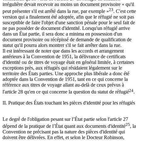
irrégulière devait recevoir au moins un document provisoire « qu'il
23
peut présenter s'il est arrêté dans la rue, par exemple »
. C'est cette
version qui a finalement été adoptée, afin que le réfugié ne soit pas
susceptible de faire l'objet d'une sanction pénale pour le seul fait de
ne pas posséder de document d'identité. Lorsqu'un réfugié arrive
dans un État partie, il sera donc a minima en possession d'un
document provisoire ou récépissé de demande de qualification de
statut qu'il pourra alors montrer s'il se fait arrêter dans la rue.
Il est intéressant de noter que dans les accords et arrangement
antérieurs à la Convention de 1951, la délivrance de certificats
d'identité ou de titres de voyage était en général limitée, à certaines
exceptions près, aux réfugiés qui résidaient légalement sur le
territoire des États parties. Une approche plus libérale a donc été
adoptée dans la Convention de 1951, tant en ce qui concerne la
référence aux titres de voyage allant au-delà de ceux prévus à
24
l'article 28 qu'en ce qui concerne la question du statut de réfugié
.
II. Pratique des États touchant les pièces d'identité pour les réfugiés
Le degré de l'obligation pesant sur l’État partie selon l'article 27
25
dépend de la pratique de l’État quant aux documents d'identité
, la
Convention ne précisant pas la nature des pièces d'identité qui
doivent être délivrées. En effet, et selon le Docteur Robinson,