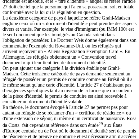
d'identité est absolue, et le « titre d'identité » auquel se réfère l'article
27 doit être tel que la personne qui l'a en sa possession soit en totale
conformité avec la loi ou la régulation en question.
La deuxième catégorie de pays à laquelle se réfère Grahl-Madsen
englobe ceux où un « document d'identité » peut prendre des aspects
divers et variés. Par exemple, le visa d'immigrant (ou IMM 100) est
le seul document que les immigrés au Canada soient dans
l'obligation de posséder. Le Docteur Weis donne également dans son
commentaire l'exemple du Royaume-Uni, où les réfugiés qui
arrivent reçoivent un « Aliens Registration Exemption Card ». En
Allemagne, les réfugiés obtiennent un « Convention travel
document » qui leur tient lieu de document d'identité.
On peut ajouter une catégorie à la division établie par Grahl-
Madsen. Cette troisième catégorie de pays demande seulement au
réfugié de posséder un permis de conduire comme au Brésil où il a
le même statut qu'une carte d'identité. L'article 27 n'établissant pas
d’exigences spécifiques tant au niveau de la forme que du contenu
de la pièce d'identité, le permis de conduire est ainsi recevable à
constituer un document d'identité valable.
En théorie, le document évoqué à l'article 27 ne permet pas pour
autant au réfugié de se réclamer d'un « certificat de résidence » ou
d'une extension de séjour, ni même d'un certificat de naissance. Rosa
29
da Costa fait cependant référence dans son étude
aux États
d'Europe centrale ou de l'est où le document d'identité sert de permis
de résidence et de preuve de domicile et est nécessaire afin d'accéder