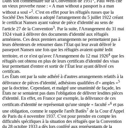
Dans son commentaire sur la Convention de 1951
, Paul Weis cite
un vieux proverbe russe : « A man without a passport is a man
2
without a soul »
. C'est en effet pour les réfugiés russes que la
Société Des Nations a adopté l'arrangement du 5 juillet 1922 créant
le certificat Nansen ayant valeur de pièce d'identité au sens de
3
l'article 27 de la Convention
. Par la suite, l'Arrangement du 31 mai
1924 visait à délivrer des documents d'identité aux réfugiés
arméniens. Ces deux premiers arrangements ne permettaient pas à
leurs détenteurs de retourner dans l’État qui leur avait délivré le
passeport Nansen une fois que les réfugiés avaient quitté ledit
4
territoire, et ce n'est qu'avec l'Arrangement du 12 mai 1926
que les
réfugiés ont obtenu en plus de leurs certificats d'identité des visas
leur permettant d'entrer et sortir de l’État leur ayant délivré ces
certificats.
Les États ont par la suite adhéré à d'autres arrangements relatifs à la
5
délivrance de pièces d'identité, adhésions qualifiées d'« amples »
par la doctrine. Cependant, et malgré une unanimité de façade, les
États ne se sentaient pas dans l'obligation de délivrer lesdites pièces
d'identité. En effet, en France par exemple, la délivrance de ces
6
certificats d'identité ne représentait qu'une simple « faculté »
et pas
7
une obligation, comme le rappelle l'arrêt Batlès
de la Cour d'Appel
de Paris du 4 novembre 1937. C'est pour prendre en compte les
difficultés spécifiques à la situation des réfugiés que la Convention
du 28 octobre 1933 a dès lors conféré aux représentants de la