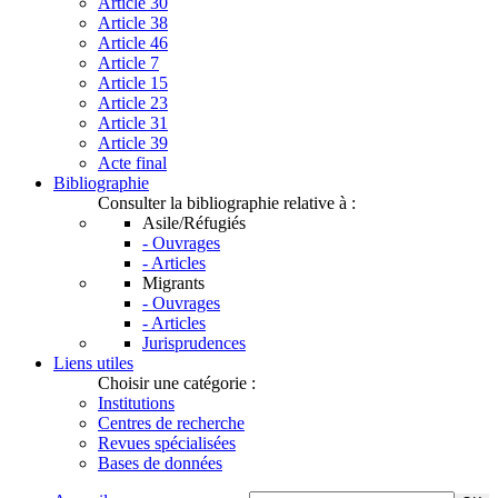
Article 30
Article 38
Article 46
Article 7
Article 15
Article 23
Article 31
Article 39
Acte final
Bibliographie
Consulter la bibliographie relative à :
Asile/Réfugiés
- Ouvrages
- Articles
Migrants
- Ouvrages
- Articles
Jurisprudences
Liens utiles
Choisir une catégorie :
Institutions
Centres de recherche
Revues spécialisées
Bases de données