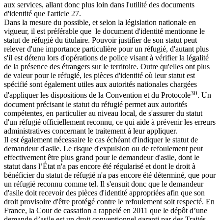
aux services, allant donc plus loin dans l'utilité des documents
d'identité que l'article 27.
Dans la mesure du possible, et selon la législation nationale en
vigueur, il est préférable que le document d'identité mentionne le
statut de réfugié du titulaire. Pouvoir justifier de son statut peut
relever d'une importance particulière pour un réfugié, d'autant plus
s'il est détenu lors d'opérations de police visant à vérifier la légalité
de la présence des étrangers sur le territoire. Outre qu'elles ont plus
de valeur pour le réfugié, les pièces d'identité où leur statut est
spécifié sont également utiles aux autorités nationales chargées
30
d'appliquer les dispositions de la Convention et du Protocole
. Un
document précisant le statut du réfugié permet aux autorités
compétentes, en particulier au niveau local, de s'assurer du statut
d'un réfugié officiellement reconnu, ce qui aide à prévenir les erreurs
administratives concernant le traitement à leur appliquer.
Il est également nécessaire le cas échéant d'indiquer le statut de
demandeur d'asile. Le risque d'expulsion ou de refoulement peut
effectivement être plus grand pour le demandeur d'asile, dont le
statut dans l’État n'a pas encore été régularisé et dont le droit à
bénéficier du statut de réfugié n'a pas encore été déterminé, que pour
un réfugié reconnu comme tel. Il s'ensuit donc que le demandeur
d'asile doit recevoir des pièces d'identité appropriées afin que son
droit provisoire d'être protégé contre le refoulement soit respecté. En
France, la Cour de cassation a rappelé en 2011 que le dépôt d’une
demande d’asile est un droit conventionnel garanti par des Traités