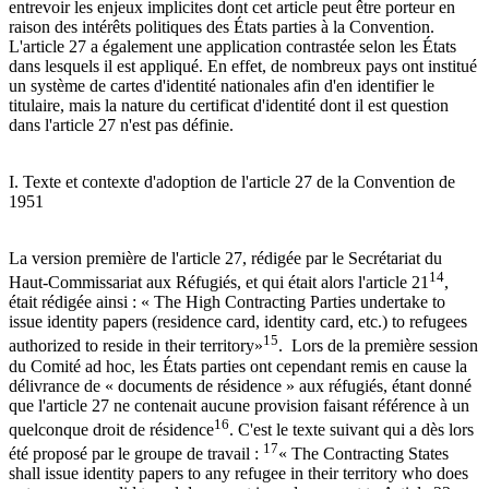
entrevoir les enjeux implicites dont cet article peut être porteur en
raison des intérêts politiques des États parties à la Convention.
L'article 27 a également une application contrastée selon les États
dans lesquels il est appliqué. En effet, de nombreux pays ont institué
un système de cartes d'identité nationales afin d'en identifier le
titulaire, mais la nature du certificat d'identité dont il est question
dans l'article 27 n'est pas définie.
I. Texte et contexte d'adoption de l'article 27 de la Convention de
1951
La version première de l'article 27, rédigée par le Secrétariat du
14
Haut-Commissariat aux Réfugiés, et qui était alors l'article 21
,
était rédigée ainsi : « The High Contracting Parties undertake to
issue identity papers (residence card, identity card, etc.) to refugees
15
authorized to reside in their territory»
. Lors de la première session
du Comité ad hoc, les États parties ont cependant remis en cause la
délivrance de « documents de résidence » aux réfugiés, étant donné
que l'article 27 ne contenait aucune provision faisant référence à un
16
quelconque droit de résidence
. C'est le texte suivant qui a dès lors
17
été proposé par le groupe de travail :
« The Contracting States
shall issue identity papers to any refugee in their territory who does