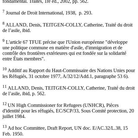
fondamental. Traités, 1re éd., 2002, pp. 562.
7
Journal de Droit International, 1938, p. 293.
8
ALLAND, Denis, TEITGEN-COLLY, Catherine, Traité du droit
de l’asile, ibid.
9
L'article 67 TFUE précise que l'Union européenne "développe
une politique commune en matière d'asile, d'immigration et de
contrôle des frontières extérieures qui est fondée sur la solidarité
entre États membres".
10
Additif au Rapport du Haut-Commissaire des Nations Unies pour
les Réfugiés, 31 octobre 1977, A/32/12/Add.1, paragraphe 53 6).
11
ALLAND, Denis, TEITGEN-COLLY, Catherine, Traité du droit
de l’asile, ibid, p. 562.
12
UN High Commissioner for Refugees (UNHCR), Pièces
d'identité pour les réfugiés, EC/SCP/33, Sous Comité protection, 20
juillet 1984.
13
Ad hoc Committee, Draft Report, UN doc. E/AC.32/L.38, 15
Feb. 1950.