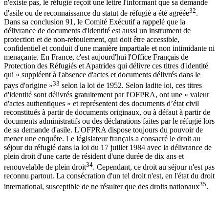
n'existe pas, le réfugié reçoit une lettre l'informant que sa demande
32
d'asile ou de reconnaissance du statut de réfugié a été agréée
.
Dans sa conclusion 91, le Comité Exécutif a rappelé que la
délivrance de documents d'identité est aussi un instrument de
protection et de non-refoulement, qui doit être accessible,
confidentiel et conduit d'une manière impartiale et non intimidante ni
menaçante. En France, c'est aujourd'hui l'Office Français de
Protection des Réfugiés et Apatrides qui délivre ces titres d'identité
qui « suppléent à l'absence d'actes et documents délivrés dans le
33
pays d'origine »
selon la loi de 1952. Selon ladite loi, ces titres
d'identité sont délivrés gratuitement par l'OFPRA, ont une « valeur
d'actes authentiques » et représentent des documents d’état civil
reconstitués à partir de documents originaux, ou à défaut à partir de
documents administratifs ou des déclarations faites par le réfugié lors
de sa demande d'asile. L'OFPRA dispose toujours du pouvoir de
mener une enquête. Le législateur français a consacré le droit au
séjour du réfugié dans la loi du 17 juillet 1984 avec la délivrance de
plein droit d'une carte de résident d'une durée de dix ans et
34
renouvelable de plein droit
. Cependant, ce droit au séjour n'est pas
reconnu partout. La consécration d'un tel droit n'est, en l'état du droit
35
international, susceptible de ne résulter que des droits nationaux
.