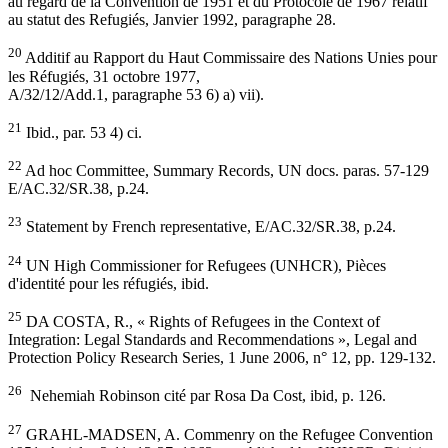
au regard de la Convention de 1951 et du Protocole de 1967 relatif
au statut des Refugiés, Janvier 1992, paragraphe 28.
20
Additif au Rapport du Haut Commissaire des Nations Unies pour
les Réfugiés, 31 octobre 1977,
A/32/12/Add.1, paragraphe 53 6) a) vii).
21
Ibid., par. 53 4) ci.
22
Ad hoc Committee, Summary Records, UN docs. paras. 57-129
E/AC.32/SR.38, p.24.
23
Statement by French representative, E/AC.32/SR.38, p.24.
24
UN High Commissioner for Refugees (UNHCR), Pièces
d'identité pour les réfugiés, ibid.
25
DA COSTA, R., « Rights of Refugees in the Context of
Integration: Legal Standards and Recommendations », Legal and
Protection Policy Research Series, 1 June 2006, n° 12, pp. 129-132.
26
Nehemiah Robinson cité par Rosa Da Cost, ibid, p. 126.
27
GRAHL-MADSEN, A. Commenry on the Refugee Convention