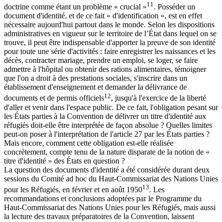
11
doctrine comme étant un problème « crucial »
. Posséder un
document d'identité, et de ce fait « d'identification », est en effet
nécessaire aujourd'hui partout dans le monde. Selon les dispositions
administratives en vigueur sur le territoire de l’État dans lequel on se
trouve, il peut être indispensable d'apporter la preuve de son identité
pour toute une série d'activités : faire enregistrer les naissances et les
décès, contracter mariage, prendre un emploi, se loger, se faire
admettre à l'hôpital ou obtenir des rations alimentaires, témoigner
que l'on a droit à des prestations sociales, s'inscrire dans un
établissement d'enseignement et demander la délivrance de
12
documents et de permis officiels
, jusqu'à l'exercice de la liberté
d'aller et venir dans l'espace public. De ce fait, l'obligation pesant sur
les États parties à la Convention de délivrer un titre d'identité aux
réfugiés doit-elle être interprétée de façon absolue ? Quelles limites
peut-on poser à l'interprétation de l'article 27 par les États parties ?
Mais encore, comment cette obligation est-elle réalisée
concrètement, compte tenu de la nature disparate de la notion de «
titre d'identité » des États en question ?
La question des documents d'identité a été considérée durant deux
sessions du Comité ad hoc du Haut-Commissariat des Nations Unies
13
pour les Réfugiés, en février et en août 1950
. Les
recommandations et conclusions adoptées par le Programme du
Haut-Commissariat des Nations Unies pour les Réfugiés, mais aussi
la lecture des travaux préparatoires de la Convention, laissent