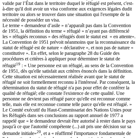
valide par l’État dans le territoire duquel le réfugié est présent, c'est-
à-dire qu'il doit avoir un visa conforme aux exigences légales dudit
territoire ou alors se trouver dans une situation qui l'exempte de la
nécessité de posséder un visa.
Le terme « demandeur d’asile » n’apparaît pas dans la Convention
de 1951, la définition du terme « réfugié » n’ayant pas différencié
les « réfugiés reconnus » des réfugiés dont le statut est « en attente».
La Convention de 1951 prévoit néanmoins que la reconnaissance du
statut de réfugié est de nature « déclarative », et non pas de nature «
constitutive ». En effet, selon le paragraphe 28 du Guide des
procédures et critères à appliquer pour déterminer le statut de
19
réfugié
: « Une personne est un réfugié, au sens de la Convention
de 1951, dès qu'elle satisfait aux critères énoncés dans la définition.
Cette situation est nécessairement réalisée avant que le statut de
réfugié ne soit formellement reconnu à l'intéressé. Par conséquent, la
détermination du statut de réfugié n'a pas pour effet de conférer la
qualité de réfugié; elle constate l'existence de cette qualité. Une
personne ne devient pas réfugié parce qu'elle est reconnue comme
telle, mais elle est reconnue comme telle parce qu'elle est réfugié. »
Le Comité exécutif du Haut-Commissariat des Nations Unies pour
les Réfugiés dans ses conclusions au rapport annuel de 1977 a
rappelé que « le demandeur devrait être autorisé à rester dans le pays
jusqu'à ce que l'autorité compétente (...) ait pris une décision sur sa
20
demande initiale»
, et a « réaffirmé l'importance fondamentale de