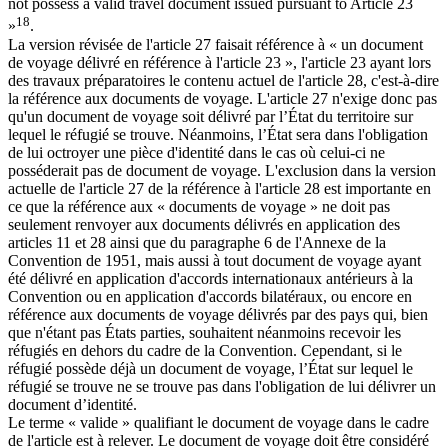
not possess a valid travel document issued pursuant to Article 23
18
»
.
La version révisée de l'article 27 faisait référence à « un document
de voyage délivré en référence à l'article 23 », l'article 23 ayant lors
des travaux préparatoires le contenu actuel de l'article 28, c'est-à-dire
la référence aux documents de voyage. L'article 27 n'exige donc pas
qu'un document de voyage soit délivré par l’État du territoire sur
lequel le réfugié se trouve. Néanmoins, l’État sera dans l'obligation
de lui octroyer une pièce d'identité dans le cas où celui-ci ne
posséderait pas de document de voyage. L'exclusion dans la version
actuelle de l'article 27 de la référence à l'article 28 est importante en
ce que la référence aux « documents de voyage » ne doit pas
seulement renvoyer aux documents délivrés en application des
articles 11 et 28 ainsi que du paragraphe 6 de l'Annexe de la
Convention de 1951, mais aussi à tout document de voyage ayant
été délivré en application d'accords internationaux antérieurs à la
Convention ou en application d'accords bilatéraux, ou encore en
référence aux documents de voyage délivrés par des pays qui, bien
que n'étant pas États parties, souhaitent néanmoins recevoir les
réfugiés en dehors du cadre de la Convention. Cependant, si le
réfugié possède déjà un document de voyage, l’État sur lequel le
réfugié se trouve ne se trouve pas dans l'obligation de lui délivrer un
document d’identité.
Le terme « valide » qualifiant le document de voyage dans le cadre
de l'article est à relever. Le document de voyage doit être considéré