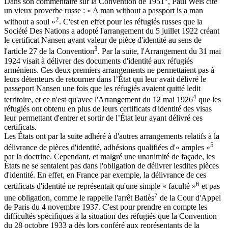
Dans son commentaire sur la Convention de 1951
, Paul Weis cite
un vieux proverbe russe : « A man without a passport is a man
2
without a soul »
. C'est en effet pour les réfugiés russes que la
Société Des Nations a adopté l'arrangement du 5 juillet 1922 créant
le certificat Nansen ayant valeur de pièce d'identité au sens de
3
l'article 27 de la Convention
. Par la suite, l'Arrangement du 31 mai
1924 visait à délivrer des documents d'identité aux réfugiés
arméniens. Ces deux premiers arrangements ne permettaient pas à
leurs détenteurs de retourner dans l’État qui leur avait délivré le
passeport Nansen une fois que les réfugiés avaient quitté ledit
4
territoire, et ce n'est qu'avec l'Arrangement du 12 mai 1926
que les
réfugiés ont obtenu en plus de leurs certificats d'identité des visas
leur permettant d'entrer et sortir de l’État leur ayant délivré ces
certificats.
Les États ont par la suite adhéré à d'autres arrangements relatifs à la
5
délivrance de pièces d'identité, adhésions qualifiées d'« amples »
par la doctrine. Cependant, et malgré une unanimité de façade, les
États ne se sentaient pas dans l'obligation de délivrer lesdites pièces
d'identité. En effet, en France par exemple, la délivrance de ces
6
certificats d'identité ne représentait qu'une simple « faculté »
et pas
7
une obligation, comme le rappelle l'arrêt Batlès
de la Cour d'Appel
de Paris du 4 novembre 1937. C'est pour prendre en compte les
difficultés spécifiques à la situation des réfugiés que la Convention
du 28 octobre 1933 a dès lors conféré aux représentants de la