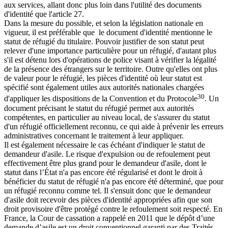
aux services, allant donc plus loin dans l'utilité des documents
d'identité que l'article 27.
Dans la mesure du possible, et selon la législation nationale en
vigueur, il est préférable que le document d'identité mentionne le
statut de réfugié du titulaire. Pouvoir justifier de son statut peut
relever d'une importance particulière pour un réfugié, d'autant plus
s'il est détenu lors d'opérations de police visant à vérifier la légalité
de la présence des étrangers sur le territoire. Outre qu'elles ont plus
de valeur pour le réfugié, les pièces d'identité où leur statut est
spécifié sont également utiles aux autorités nationales chargées
30
d'appliquer les dispositions de la Convention et du Protocole
. Un
document précisant le statut du réfugié permet aux autorités
compétentes, en particulier au niveau local, de s'assurer du statut
d'un réfugié officiellement reconnu, ce qui aide à prévenir les erreurs
administratives concernant le traitement à leur appliquer.
Il est également nécessaire le cas échéant d'indiquer le statut de
demandeur d'asile. Le risque d'expulsion ou de refoulement peut
effectivement être plus grand pour le demandeur d'asile, dont le
statut dans l’État n'a pas encore été régularisé et dont le droit à
bénéficier du statut de réfugié n'a pas encore été déterminé, que pour
un réfugié reconnu comme tel. Il s'ensuit donc que le demandeur
d'asile doit recevoir des pièces d'identité appropriées afin que son
droit provisoire d'être protégé contre le refoulement soit respecté. En
France, la Cour de cassation a rappelé en 2011 que le dépôt d’une
demande d’asile est un droit conventionnel garanti par des Traités