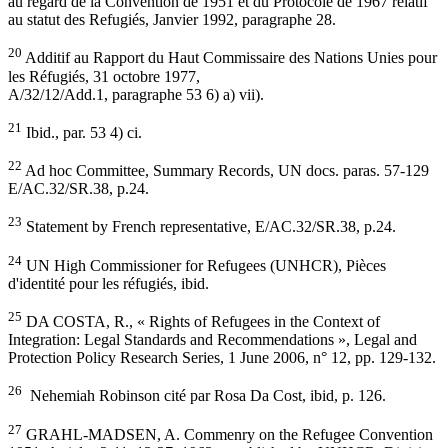
au regard de la Convention de 1951 et du Protocole de 1967 relatif
au statut des Refugiés, Janvier 1992, paragraphe 28.
20
Additif au Rapport du Haut Commissaire des Nations Unies pour
les Réfugiés, 31 octobre 1977,
A/32/12/Add.1, paragraphe 53 6) a) vii).
21
Ibid., par. 53 4) ci.
22
Ad hoc Committee, Summary Records, UN docs. paras. 57-129
E/AC.32/SR.38, p.24.
23
Statement by French representative, E/AC.32/SR.38, p.24.
24
UN High Commissioner for Refugees (UNHCR), Pièces
d'identité pour les réfugiés, ibid.
25
DA COSTA, R., « Rights of Refugees in the Context of
Integration: Legal Standards and Recommendations », Legal and
Protection Policy Research Series, 1 June 2006, n° 12, pp. 129-132.
26
Nehemiah Robinson cité par Rosa Da Cost, ibid, p. 126.
27
GRAHL-MADSEN, A. Commenry on the Refugee Convention