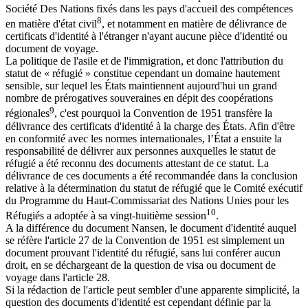
Société Des Nations fixés dans les pays d'accueil des compétences
8
en matière d'état civil
, et notamment en matière de délivrance de
certificats d'identité à l'étranger n'ayant aucune pièce d'identité ou
document de voyage.
La politique de l'asile et de l'immigration, et donc l'attribution du
statut de « réfugié » constitue cependant un domaine hautement
sensible, sur lequel les États maintiennent aujourd'hui un grand
nombre de prérogatives souveraines en dépit des coopérations
9
régionales
, c'est pourquoi la Convention de 1951 transfère la
délivrance des certificats d'identité à la charge des États. Afin d'être
en conformité avec les normes internationales, l’État a ensuite la
responsabilité de délivrer aux personnes auxquelles le statut de
réfugié a été reconnu des documents attestant de ce statut. La
délivrance de ces documents a été recommandée dans la conclusion
relative à la détermination du statut de réfugié que le Comité exécutif
du Programme du Haut-Commissariat des Nations Unies pour les
10
Réfugiés a adoptée à sa vingt-huitième session
.
A la différence du document Nansen, le document d'identité auquel
se réfère l'article 27 de la Convention de 1951 est simplement un
document prouvant l'identité du réfugié, sans lui conférer aucun
droit, en se déchargeant de la question de visa ou document de
voyage dans l'article 28.
Si la rédaction de l'article peut sembler d'une apparente simplicité, la
question des documents d'identité est cependant définie par la