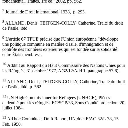
fondamental. Traités, 1re éd., 2002, pp. 562.
7
Journal de Droit International, 1938, p. 293.
8
ALLAND, Denis, TEITGEN-COLLY, Catherine, Traité du droit
de l’asile, ibid.
9
L'article 67 TFUE précise que l'Union européenne "développe
une politique commune en matière d'asile, d'immigration et de
contrôle des frontières extérieures qui est fondée sur la solidarité
entre États membres".
10
Additif au Rapport du Haut-Commissaire des Nations Unies pour
les Réfugiés, 31 octobre 1977, A/32/12/Add.1, paragraphe 53 6).
11
ALLAND, Denis, TEITGEN-COLLY, Catherine, Traité du droit
de l’asile, ibid, p. 562.
12
UN High Commissioner for Refugees (UNHCR), Pièces
d'identité pour les réfugiés, EC/SCP/33, Sous Comité protection, 20
juillet 1984.
13
Ad hoc Committee, Draft Report, UN doc. E/AC.32/L.38, 15
Feb. 1950.