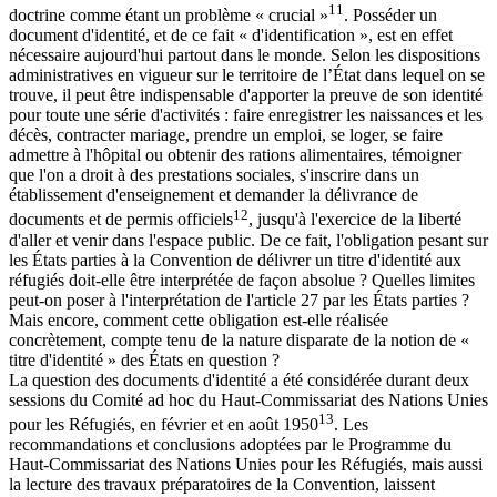
11
doctrine comme étant un problème « crucial »
. Posséder un
document d'identité, et de ce fait « d'identification », est en effet
nécessaire aujourd'hui partout dans le monde. Selon les dispositions
administratives en vigueur sur le territoire de l’État dans lequel on se
trouve, il peut être indispensable d'apporter la preuve de son identité
pour toute une série d'activités : faire enregistrer les naissances et les
décès, contracter mariage, prendre un emploi, se loger, se faire
admettre à l'hôpital ou obtenir des rations alimentaires, témoigner
que l'on a droit à des prestations sociales, s'inscrire dans un
établissement d'enseignement et demander la délivrance de
12
documents et de permis officiels
, jusqu'à l'exercice de la liberté
d'aller et venir dans l'espace public. De ce fait, l'obligation pesant sur
les États parties à la Convention de délivrer un titre d'identité aux
réfugiés doit-elle être interprétée de façon absolue ? Quelles limites
peut-on poser à l'interprétation de l'article 27 par les États parties ?
Mais encore, comment cette obligation est-elle réalisée
concrètement, compte tenu de la nature disparate de la notion de «
titre d'identité » des États en question ?
La question des documents d'identité a été considérée durant deux
sessions du Comité ad hoc du Haut-Commissariat des Nations Unies
13
pour les Réfugiés, en février et en août 1950
. Les
recommandations et conclusions adoptées par le Programme du
Haut-Commissariat des Nations Unies pour les Réfugiés, mais aussi
la lecture des travaux préparatoires de la Convention, laissent