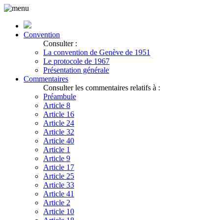
Convention
Consulter :
La convention de Genève de 1951
Le protocole de 1967
Présentation générale
Commentaires
Consulter les commentaires relatifs à :
Préambule
Article 8
Article 16
Article 24
Article 32
Article 40
Article 1
Article 9
Article 17
Article 25
Article 33
Article 41
Article 2
Article 10