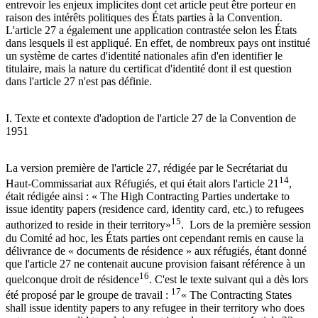
entrevoir les enjeux implicites dont cet article peut être porteur en
raison des intérêts politiques des États parties à la Convention.
L'article 27 a également une application contrastée selon les États
dans lesquels il est appliqué. En effet, de nombreux pays ont institué
un système de cartes d'identité nationales afin d'en identifier le
titulaire, mais la nature du certificat d'identité dont il est question
dans l'article 27 n'est pas définie.
I. Texte et contexte d'adoption de l'article 27 de la Convention de
1951
La version première de l'article 27, rédigée par le Secrétariat du
14
Haut-Commissariat aux Réfugiés, et qui était alors l'article 21
,
était rédigée ainsi : « The High Contracting Parties undertake to
issue identity papers (residence card, identity card, etc.) to refugees
15
authorized to reside in their territory»
. Lors de la première session
du Comité ad hoc, les États parties ont cependant remis en cause la
délivrance de « documents de résidence » aux réfugiés, étant donné
que l'article 27 ne contenait aucune provision faisant référence à un
16
quelconque droit de résidence
. C'est le texte suivant qui a dès lors
17
été proposé par le groupe de travail :
« The Contracting States
shall issue identity papers to any refugee in their territory who does