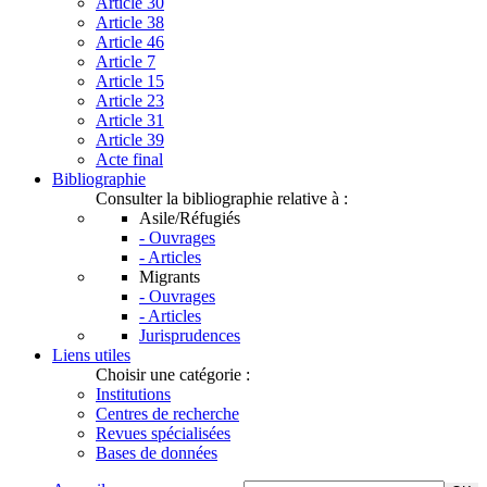
Article 30
Article 38
Article 46
Article 7
Article 15
Article 23
Article 31
Article 39
Acte final
Bibliographie
Consulter la bibliographie relative à :
Asile/Réfugiés
- Ouvrages
- Articles
Migrants
- Ouvrages
- Articles
Jurisprudences
Liens utiles
Choisir une catégorie :
Institutions
Centres de recherche
Revues spécialisées
Bases de données