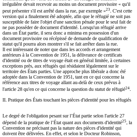
irrégulière devait recevoir au moins un document provisoire « qu'il
23
peut présenter s'il est arrêté dans la rue, par exemple »
. C'est cette
version qui a finalement été adoptée, afin que le réfugié ne soit pas
susceptible de faire l'objet d'une sanction pénale pour le seul fait de
ne pas posséder de document d'identité. Lorsqu'un réfugié arrive
dans un État partie, il sera donc a minima en possession d'un
document provisoire ou récépissé de demande de qualification de
statut qu'il pourra alors montrer s'il se fait arrêter dans la rue.
Il est intéressant de noter que dans les accords et arrangement
antérieurs à la Convention de 1951, la délivrance de certificats
d'identité ou de titres de voyage était en général limitée, à certaines
exceptions près, aux réfugiés qui résidaient légalement sur le
territoire des États parties. Une approche plus libérale a donc été
adoptée dans la Convention de 1951, tant en ce qui concerne la
référence aux titres de voyage allant au-delà de ceux prévus à
24
l'article 28 qu'en ce qui concerne la question du statut de réfugié
.
II. Pratique des États touchant les pièces d'identité pour les réfugiés
Le degré de l'obligation pesant sur l’État partie selon l'article 27
25
dépend de la pratique de l’État quant aux documents d'identité
, la
Convention ne précisant pas la nature des pièces d'identité qui
doivent être délivrées. En effet, et selon le Docteur Robinson,