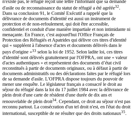
n'existe pas, le réfugié reçoit une lettre l'informant que sa demande
32
d'asile ou de reconnaissance du statut de réfugié a été agréée
.
Dans sa conclusion 91, le Comité Exécutif a rappelé que la
délivrance de documents d'identité est aussi un instrument de
protection et de non-refoulement, qui doit être accessible,
confidentiel et conduit d'une manière impartiale et non intimidante ni
menaçante. En France, c'est aujourd'hui l'Office Français de
Protection des Réfugiés et Apatrides qui délivre ces titres d'identité
qui « suppléent à l'absence d'actes et documents délivrés dans le
33
pays d'origine »
selon la loi de 1952. Selon ladite loi, ces titres
d'identité sont délivrés gratuitement par l'OFPRA, ont une « valeur
d'actes authentiques » et représentent des documents d’état civil
reconstitués à partir de documents originaux, ou à défaut à partir de
documents administratifs ou des déclarations faites par le réfugié lors
de sa demande d'asile. L'OFPRA dispose toujours du pouvoir de
mener une enquête. Le législateur français a consacré le droit au
séjour du réfugié dans la loi du 17 juillet 1984 avec la délivrance de
plein droit d'une carte de résident d'une durée de dix ans et
34
renouvelable de plein droit
. Cependant, ce droit au séjour n'est pas
reconnu partout. La consécration d'un tel droit n'est, en l'état du droit
35
international, susceptible de ne résulter que des droits nationaux
.