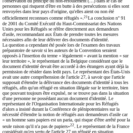
l'observation du principe du non-refoulement (…) dans le cas de
personnes qui risquent d'être en butte à des persécutions si elles sont
renvoyées dans leur pays d'origine, qu'elles aient ou non été
21
officiellement reconnues comme réfugiés ».
La conclusion n° 91
de 2001 du Comité Exécutif du Haut-Commissariat des Nations
Unies pour les Réfugiés se réfère directement aux demandeurs
d'asile, recommandant aux États de prendre toutes les mesures
nécessaires afin de leur délivrer des documents d'identité.
La question a cependant été posée lors de l'examen des travaux
préparatoire de savoir si les auteurs de la Convention seraient
opposés à l'insertion du terme « légalement » avant la mention « sur
leur territoire », le représentant de la Belgique considérant que le
document d'identité devait être accordé à des étrangers ayant déjà la
permission de résider dans ledit pays. Le représentant des États-Unis
avait une autre compréhension de l'article 27, à savoir que l'article
supposait d'étendre la délivrance des documents d'identité à tous les
réfugiés, afin qu'un réfugié en situation illégale sur le territoire, bien
que pouvant toujours être expulsé, ne se trouve pas dans la situation
d'une personne ne possédant aucun document d'identité. Le
représentant de l'Organisation Internationale pour les Réfugiés
d'alors a insisté durant la Conférence de plénipotentiaires sur la
nécessité d'étendre la notion de réfugiés aux demandeurs d'asile car
« un homme sans papiers est un paria, qui risque d'être arrêté pour la
22
seule raison qu'il n'a pas de papiers»
. Le représentant de la France
considérait qu'en vertu de l'article 27 un réfugié en situation