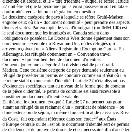
d'identité est absolue, et le « titre d'identité » auquel se réfère l'article
27 doit être tel que la personne qui l'a en sa possession soit en totale
conformité avec la loi ou la régulation en question.
La deuxième catégorie de pays à laquelle se réfère Grahl-Madsen
englobe ceux où un « document d'identité » peut prendre des aspects
divers et variés. Par exemple, le visa d'immigrant (ou IMM 100) est
le seul document que les immigrés au Canada soient dans
l'obligation de posséder. Le Docteur Weis donne également dans son
commentaire l'exemple du Royaume-Uni, où les réfugiés qui
arrivent reçoivent un « Aliens Registration Exemption Card ». En
Allemagne, les réfugiés obtiennent un « Convention travel
document » qui leur tient lieu de document d'identité.
On peut ajouter une catégorie à la division établie par Grahl-
Madsen. Cette troisième catégorie de pays demande seulement au
réfugié de posséder un permis de conduire comme au Brésil où il a
le même statut qu'une carte d'identité. L'article 27 n'établissant pas
d’exigences spécifiques tant au niveau de la forme que du contenu
de la pièce d'identité, le permis de conduire est ainsi recevable à
constituer un document d'identité valable.
En théorie, le document évoqué à l'article 27 ne permet pas pour
autant au réfugié de se réclamer d'un « certificat de résidence » ou
d'une extension de séjour, ni même d'un certificat de naissance. Rosa
29
da Costa fait cependant référence dans son étude
aux États
d'Europe centrale ou de l'est où le document d'identité sert de permis
de résidence et de preuve de domicile et est nécessaire afin d'accéder