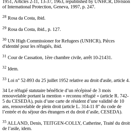
1951, Articles 2-11, 13-37, 1963, republished by UNHCR, Division
of International Protection, Geneva, 1997, p. 247.
28
Rosa da Costa, ibid.
29
Rosa da Costa, ibid., p. 127.
30
UN High Commissioner for Refugees (UNHCR), Pièces
d'identité pour les réfugiés, ibid.
31
Cour de Cassation, 1ère chambre civile, arrêt 10-21431.
32
Idem.
33
Loi n° 52-893 du 25 juillet 1952 relative au droit d'asile, article 4.
34 Le réfugié statutaire bénéficie d’un récépissé de 3 mois
renouvelable portant la mention « reconnu réfugié » (article R. 742-
5 du CESEDA), puis d’une carte de résident d’une validité de 10
ans, renouvelable de plein droit (article L. 314-11 8° du code de
l’entrée et du séjour des étrangers et du droit d’asile, CESEDA).
35
ALLAND, Denis, TEITGEN-COLLY, Catherine, Traité du droit
de l’asile, idem.