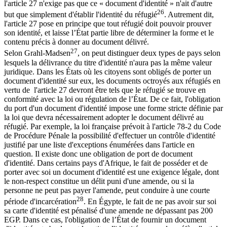
l'article 27 n'exige pas que ce « document d'identité » n'ait d'autre
26
but que simplement d'établir l'identité du réfugié
. Autrement dit,
l'article 27 pose en principe que tout réfugié doit pouvoir prouver
son identité, et laisse l’État partie libre de déterminer la forme et le
contenu précis à donner au document délivré.
27
Selon Grahl-Madsen
, on peut distinguer deux types de pays selon
lesquels la délivrance du titre d'identité n'aura pas la même valeur
juridique. Dans les États où les citoyens sont obligés de porter un
document d'identité sur eux, les documents octroyés aux réfugiés en
vertu de l'article 27 devront être tels que le réfugié se trouve en
conformité avec la loi ou régulation de l’État. De ce fait, l'obligation
du port d'un document d'identité impose une forme stricte définie par
la loi que devra nécessairement adopter le document délivré au
réfugié. Par exemple, la loi française prévoit à l'article 78-2 du Code
de Procédure Pénale la possibilité d'effectuer un contrôle d'identité
justifié par une liste d'exceptions énumérées dans l'article en
question. Il existe donc une obligation de port de document
d'identité. Dans certains pays d'Afrique, le fait de posséder et de
porter avec soi un document d'identité est une exigence légale, dont
le non-respect constitue un délit puni d'une amende, ou si la
personne ne peut pas payer l'amende, peut conduire à une courte
28
période d'incarcération
. En Égypte, le fait de ne pas avoir sur soi
sa carte d'identité est pénalisé d'une amende ne dépassant pas 200
EGP. Dans ce cas, l'obligation de l’État de fournir un document