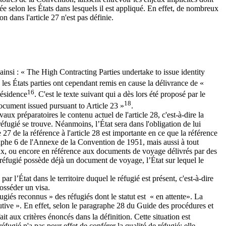
tée selon les États dans lesquels il est appliqué. En effet, de nombreux
ion dans l'article 27 n'est pas définie.
e ainsi : « The High Contracting Parties undertake to issue identity
les États parties ont cependant remis en cause la délivrance de «
16
résidence
. C'est le texte suivant qui a dès lors été proposé par le
18
 document issued pursuant to Article 23 »
.
vaux préparatoires le contenu actuel de l'article 28, c'est-à-dire la
éfugié se trouve. Néanmoins, l’État sera dans l'obligation de lui
27 de la référence à l'article 28 est importante en ce que la référence
aphe 6 de l'Annexe de la Convention de 1951, mais aussi à tout
aux, ou encore en référence aux documents de voyage délivrés par des
 réfugié possède déjà un document de voyage, l’État sur lequel le
r l’État dans le territoire duquel le réfugié est présent, c'est-à-dire
posséder un visa.
giés reconnus » des réfugiés dont le statut est « en attente». La
utive ». En effet, selon le paragraphe 28 du Guide des procédures et
t aux critères énoncés dans la définition. Cette situation est
éfugié n'a pas pour effet de conférer la qualité de réfugié; elle