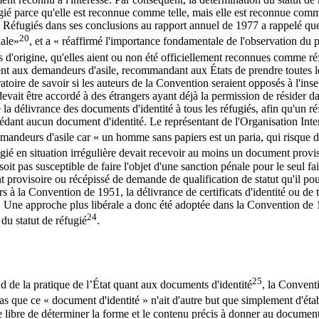
gié parce qu'elle est reconnue comme telle, mais elle est reconnue comme 
éfugiés dans ses conclusions au rapport annuel de 1977 a rappelé que « 
20
iale»
, et a « réaffirmé l'importance fondamentale de l'observation du
ys d'origine, qu'elles aient ou non été officiellement reconnues comme ré
t aux demandeurs d'asile, recommandant aux États de prendre toutes les
oire de savoir si les auteurs de la Convention seraient opposés à l'inser
evait être accordé à des étrangers ayant déjà la permission de résider da
 la délivrance des documents d'identité à tous les réfugiés, afin qu'un réf
sédant aucun document d'identité. Le représentant de l'Organisation Inter
emandeurs d'asile car « un homme sans papiers est un paria, qui risque d'ê
ugié en situation irrégulière devait recevoir au moins un document proviso
 soit pas susceptible de faire l'objet d'une sanction pénale pour le seul 
rovisoire ou récépissé de demande de qualification de statut qu'il pourra
s à la Convention de 1951, la délivrance de certificats d'identité ou de t
ies. Une approche plus libérale a donc été adoptée dans la Convention de 
24
du statut de réfugié
.
25
end de la pratique de l’État quant aux documents d'identité
, la Conventi
as que ce « document d'identité » n'ait d'autre but que simplement d'établ
tie libre de déterminer la forme et le contenu précis à donner au document