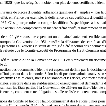
4
 mai 1926
que les réfugiés ont obtenu en plus de leurs certificats d'identit
5
délivrance de pièces d'identité, adhésions qualifiées d'« amples »
par la 
n effet, en France par exemple, la délivrance de ces certificats d'identité
7. C'est pour prendre en compte les difficultés spécifiques à la situa
8
s d'accueil des compétences en matière d'état civil
, et notamment en mat
tatut de « réfugié » constitue cependant un domaine hautement sensible, 
 pourquoi la Convention de 1951 transfère la délivrance des certificats d'i
aux personnes auxquelles le statut de réfugié a été reconnu des documents
 de réfugié que le Comité exécutif du Programme du Haut-Commissariat 
éfère l'article 27 de la Convention de 1951 est simplement un document 
le 28.
a question des documents d'identité est cependant définie par la doctrine
jourd'hui partout dans le monde. Selon les dispositions administratives en v
'activités : faire enregistrer les naissances et les décès, contracter mari
sociales, s'inscrire dans un établissement d'enseignement et demander la 
 pesant sur les États parties à la Convention de délivrer un titre d'identité
Mais encore, comment cette obligation est-elle réalisée concrètement, compt
ssions du Comité ad hoc du Haut-Commissariat des Nations Unies pour l
s Unies pour les Réfugiés, mais aussi la lecture des travaux préparatoi