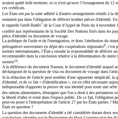
avaient quitté ledit territoire, et ce n'est qu'avec l'Arrangement du 12
ces certificats.
Les États ont par la suite adhéré à d'autres arrangements relatifs à la 
sentaient pas dans l'obligation de délivrer lesdites pièces d'identité. E
7
le rappelle l'arrêt Batlès
de la Cour d'Appel de Paris du 4 novembre 193
conféré aux représentants de la Société Des Nations fixés dans les pay
pièce d'identité ou document de voyage.
La politique de l'asile et de l'immigration, et donc l'attribution du s
9
prérogatives souveraines en dépit des coopérations régionales
, c'est
normes internationales, l’État a ensuite la responsabilité de délivrer 
recommandée dans la conclusion relative à la détermination du statut
10
session
.
A la différence du document Nansen, le document d'identité auquel se r
déchargeant de la question de visa ou document de voyage dans l'artic
Si la rédaction de l'article peut sembler d'une apparente simplicité, l
d'identité, et de ce fait « d'identification », est en effet nécessaire au
indispensable d'apporter la preuve de son identité pour toute une série d
des rations alimentaires, témoigner que l'on a droit à des prestations 
la liberté d'aller et venir dans l'espace public. De ce fait, l'obligation
peut-on poser à l'interprétation de l'article 27 par les États parties ? 
États en question ?
La question des documents d'identité a été considérée durant deux se
conclusions adoptées par le Programme du Haut-Commissariat des Nation