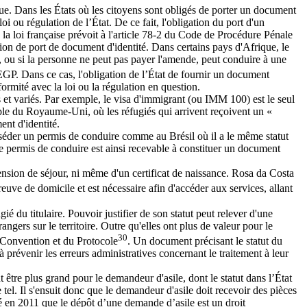
ique. Dans les États où les citoyens sont obligés de porter un document
oi ou régulation de l’État. De ce fait, l'obligation du port d'un
la loi française prévoit à l'article 78-2 du Code de Procédure Pénale
gation de port de document d'identité. Dans certains pays d'Afrique, le
e, ou si la personne ne peut pas payer l'amende, peut conduire à une
 EGP. Dans ce cas, l'obligation de l’État de fournir un document
onformité avec la loi ou la régulation en question.
et variés. Par exemple, le visa d'immigrant (ou IMM 100) est le seul
e du Royaume-Uni, où les réfugiés qui arrivent reçoivent un «
nt d'identité.
séder un permis de conduire comme au Brésil où il a le même statut
 le permis de conduire est ainsi recevable à constituer un document
tension de séjour, ni même d'un certificat de naissance. Rosa da Costa
euve de domicile et est nécessaire afin d'accéder aux services, allant
ié du titulaire. Pouvoir justifier de son statut peut relever d'une
rangers sur le territoire. Outre qu'elles ont plus de valeur pour le
30
la Convention et du Protocole
. Un document précisant le statut du
à prévenir les erreurs administratives concernant le traitement à leur
 être plus grand pour le demandeur d'asile, dont le statut dans l’État
tel. Il s'ensuit donc que le demandeur d'asile doit recevoir des pièces
elé en 2011 que le dépôt d’une demande d’asile est un droit