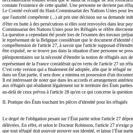
constate l'existence de cette qualité. Une personne ne devient pas réfu
Le Comité exécutif du Haut-Commissariat des Nations Unies pour les R
que l'autorité compétente (...) ait pris une décision sur sa demande init
d'être en butte à des persécutions si elles sont renvoyées dans leur pa
Commissariat des Nations Unies pour les Réfugiés se réfère directemen
La question a cependant été posée lors de l'examen des travaux préparat
le représentant de la Belgique considérant que le document d'identité d
compréhension de l'article 27, à savoir que l'article supposait d'étendre
être expulsé, ne se trouve pas dans la situation d'une personne ne pos
plénipotentiaires sur la nécessité d'étendre la notion de réfugiés aux d
représentant de la France considérait qu'en vertu de l'article 27 un réf
C'est cette version qui a finalement été adoptée, afin que le réfugié ne
dans un État partie, il sera donc a minima en possession d'un document p
Il est intéressant de noter que dans les accords et arrangement antérieur
aux réfugiés qui résidaient légalement sur le territoire des États part
au-delà de ceux prévus à l'article 28 qu'en ce qui concerne la question 
II. Pratique des États touchant les pièces d'identité pour les réfugiés
Le degré de l'obligation pesant sur l’État partie selon l'article 27 dép
délivrées. En effet, et selon le Docteur Robinson, l'article 27 n'exige p
que tout réfugié doit pouvoir prouver son identité, et laisse l’État par