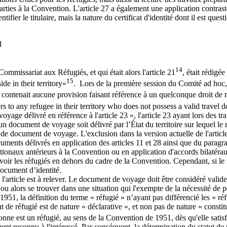
s parties à la Convention. L'article 27 a également une application contras
ifier le titulaire, mais la nature du certificat d'identité dont il est quest
1
14
Commissariat aux Réfugiés, et qui était alors l'article 21
, était rédigé
15
ide in their territory»
. Lors de la première session du Comité ad hoc, 
 contenait aucune provision faisant référence à un quelconque droit de 
rs to any refugee in their territory who does not possess a valid travel
yage délivré en référence à l'article 23 », l'article 23 ayant lors des tra
document de voyage soit délivré par l’État du territoire sur lequel le r
 de document de voyage. L'exclusion dans la version actuelle de l'article 
ents délivrés en application des articles 11 et 28 ainsi que du paragr
tionaux antérieurs à la Convention ou en application d'accords bilatér
evoir les réfugiés en dehors du cadre de la Convention. Cependant, si le
document d’identité.
article est à relever. Le document de voyage doit être considéré valide pa
 ou alors se trouver dans une situation qui l'exempte de la nécessité de 
51, la définition du terme « réfugié » n’ayant pas différencié les « réfu
e réfugié est de nature « déclarative », et non pas de nature « constit
nne est un réfugié, au sens de la Convention de 1951, dès qu'elle satisfai
ent reconnu à l'intéressé. Par conséquent, la détermination du statut de r