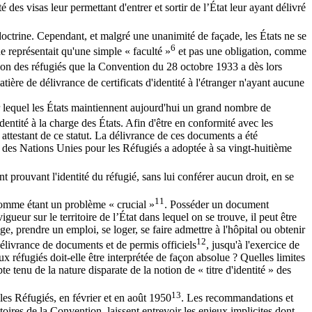
é des visas leur permettant d'entrer et sortir de l’État leur ayant délivré
doctrine. Cependant, et malgré une unanimité de façade, les États ne se
6
 ne représentait qu'une simple « faculté »
et pas une obligation, comme
tion des réfugiés que la Convention du 28 octobre 1933 a dès lors
ière de délivrance de certificats d'identité à l'étranger n'ayant aucune
sur lequel les États maintiennent aujourd'hui un grand nombre de
dentité à la charge des États. Afin d'être en conformité avec les
 attestant de ce statut. La délivrance de ces documents a été
des Nations Unies pour les Réfugiés a adoptée à sa vingt-huitième
prouvant l'identité du réfugié, sans lui conférer aucun droit, en se
11
 comme étant un problème « crucial »
. Posséder un document
igueur sur le territoire de l’État dans lequel on se trouve, il peut être
age, prendre un emploi, se loger, se faire admettre à l'hôpital ou obtenir
12
délivrance de documents et de permis officiels
, jusqu'à l'exercice de
 aux réfugiés doit-elle être interprétée de façon absolue ? Quelles limites
e tenu de la nature disparate de la notion de « titre d'identité » des
13
es Réfugiés, en février et en août 1950
. Les recommandations et
res de la Convention, laissent entrevoir les enjeux implicites dont