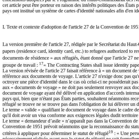
cet article peut être porteur en raison des intérêts politiques des État
pays ont institué un système de cartes d'identité nationales afin d'en ident
I. Texte et contexte d'adoption de l'article 27 de la Convention de 195
La version première de l'article 27, rédigée par le Secrétariat du Haut-
papers (residence card, identity card, etc.) to refugees authorized to res
documents de résidence » aux réfugiés, étant donné que l'article 27 ne
17
groupe de travail :
« The Contracting States shall issue identity pape
La version révisée de l'article 27 faisait référence à « un document de vo
référence aux documents de voyage. L'article 27 n'exige donc pas qu'un 
octroyer une pièce d'identité dans le cas où celui-ci ne posséderait pas
aux « documents de voyage » ne doit pas seulement renvoyer aux docum
document de voyage ayant été délivré en application d'accords interna
pays qui, bien que n'étant pas États parties, souhaitent néanmoins rec
réfugié se trouve ne se trouve pas dans l'obligation de lui délivrer un 
Le terme « valide » qualifiant le document de voyage dans le cadre de l'
qu'il doit avoir un visa conforme aux exigences légales dudit territoire
Le terme « demandeur d’asile » n’apparaît pas dans la Convention de 19
Convention de 1951 prévoit néanmoins que la reconnaissance du statut d
19
critères à appliquer pour déterminer le statut de réfugié
: « Une perso
nécessairement réalisée avant que le statut de réfugié ne soit formellem