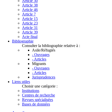
Article 30
Article 38
Article 46
Article 7
Article 15
Article 23
Article 31
Article 39
Acte final
Bibliographie
Consulter la bibliographie relative à :
Asile/Réfugiés
- Ouvrages
- Articles
Migrants
- Ouvrages
- Articles
Jurisprudences
Liens utiles
Choisir une catégorie :
Institutions
Centres de recherche
Revues spécialisées
Bases de données