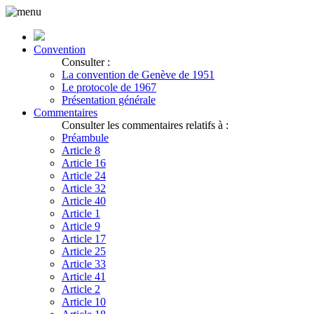
Convention
Consulter :
La convention de Genève de 1951
Le protocole de 1967
Présentation générale
Commentaires
Consulter les commentaires relatifs à :
Préambule
Article 8
Article 16
Article 24
Article 32
Article 40
Article 1
Article 9
Article 17
Article 25
Article 33
Article 41
Article 2
Article 10