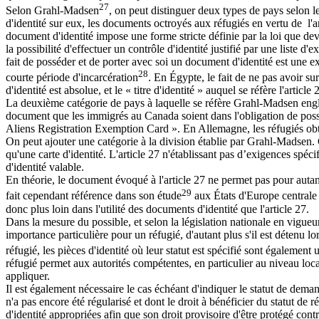
27
Selon Grahl-Madsen
, on peut distinguer deux types de pays selon l
d'identité sur eux, les documents octroyés aux réfugiés en vertu de l'art
document d'identité impose une forme stricte définie par la loi que de
la possibilité d'effectuer un contrôle d'identité justifié par une liste 
fait de posséder et de porter avec soi un document d'identité est une 
28
courte période d'incarcération
. En Égypte, le fait de ne pas avoir s
d'identité est absolue, et le « titre d'identité » auquel se réfère l'artic
La deuxième catégorie de pays à laquelle se réfère Grahl-Madsen englo
document que les immigrés au Canada soient dans l'obligation de pos
Aliens Registration Exemption Card ». En Allemagne, les réfugiés obti
On peut ajouter une catégorie à la division établie par Grahl-Madsen
qu'une carte d'identité. L'article 27 n'établissant pas d’exigences spé
d'identité valable.
En théorie, le document évoqué à l'article 27 ne permet pas pour autan
29
fait cependant référence dans son étude
aux États d'Europe centrale o
donc plus loin dans l'utilité des documents d'identité que l'article 27.
Dans la mesure du possible, et selon la législation nationale en vigueur,
importance particulière pour un réfugié, d'autant plus s'il est détenu lor
réfugié, les pièces d'identité où leur statut est spécifié sont également
réfugié permet aux autorités compétentes, en particulier au niveau local
appliquer.
Il est également nécessaire le cas échéant d'indiquer le statut de dema
n'a pas encore été régularisé et dont le droit à bénéficier du statut d
d'identité appropriées afin que son droit provisoire d'être protégé con