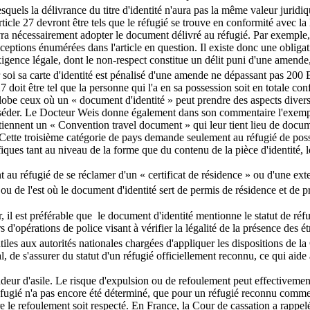
esquels la délivrance du titre d'identité n'aura pas la même valeur jurid
icle 27 devront être tels que le réfugié se trouve en conformité avec la l
vra nécessairement adopter le document délivré au réfugié. Par exemple, 
d'exceptions énumérées dans l'article en question. Il existe donc une obli
exigence légale, dont le non-respect constitue un délit puni d'une amend
ur soi sa carte d'identité est pénalisé d'une amende ne dépassant pas 200
le 27 doit être tel que la personne qui l'a en sa possession soit en totale c
be ceux où un « document d'identité » peut prendre des aspects divers 
séder. Le Docteur Weis donne également dans son commentaire l'exempl
ennent un « Convention travel document » qui leur tient lieu de docume
. Cette troisième catégorie de pays demande seulement au réfugié de pos
cifiques tant au niveau de la forme que du contenu de la pièce d'identité,
t au réfugié de se réclamer d'un « certificat de résidence » ou d'une ex
u de l'est où le document d'identité sert de permis de résidence et de pr
 il est préférable que le document d'identité mentionne le statut de réfug
s d'opérations de police visant à vérifier la légalité de la présence des ét
 utiles aux autorités nationales chargées d'appliquer les dispositions de 
, de s'assurer du statut d'un réfugié officiellement reconnu, ce qui aide 
ndeur d'asile. Le risque d'expulsion ou de refoulement peut effectivement
e réfugié n'a pas encore été déterminé, que pour un réfugié reconnu comme 
tre le refoulement soit respecté. En France, la Cour de cassation a rapp