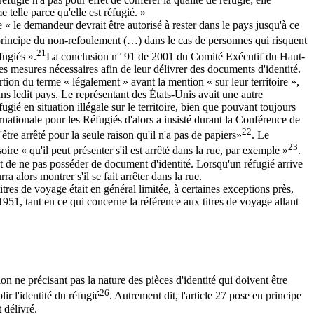
telle parce qu'elle est réfugié. »
le demandeur devrait être autorisé à rester dans le pays jusqu'à ce
 principe du non-refoulement (…) dans le cas de personnes qui risquent
21
fugiés ».
La conclusion n° 91 de 2001 du Comité Exécutif du Haut-
 mesures nécessaires afin de leur délivrer des documents d'identité.
tion du terme « légalement » avant la mention « sur leur territoire »,
ns ledit pays. Le représentant des États-Unis avait une autre
ugié en situation illégale sur le territoire, bien que pouvant toujours
nationale pour les Réfugiés d'alors a insisté durant la Conférence de
22
tre arrêté pour la seule raison qu'il n'a pas de papiers»
. Le
23
ire « qu'il peut présenter s'il est arrêté dans la rue, par exemple »
.
fait de ne pas posséder de document d'identité. Lorsqu'un réfugié arrive
 alors montrer s'il se fait arrêter dans la rue.
itres de voyage était en général limitée, à certaines exceptions près,
1951, tant en ce qui concerne la référence aux titres de voyage allant
on ne précisant pas la nature des pièces d'identité qui doivent être
26
ir l'identité du réfugié
. Autrement dit, l'article 27 pose en principe
 délivré.