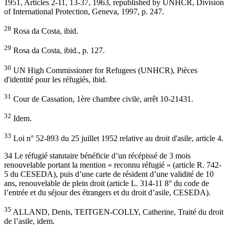
1951, Articles 2-11, 13-37, 1963, republished by UNHCR, Division
of International Protection, Geneva, 1997, p. 247.
28
Rosa da Costa, ibid.
29
Rosa da Costa, ibid., p. 127.
30
UN High Commissioner for Refugees (UNHCR), Pièces
d'identité pour les réfugiés, ibid.
31
Cour de Cassation, 1ère chambre civile, arrêt 10-21431.
32
Idem.
33
Loi n° 52-893 du 25 juillet 1952 relative au droit d'asile, article 4.
34 Le réfugié statutaire bénéficie d’un récépissé de 3 mois
renouvelable portant la mention « reconnu réfugié » (article R. 742-
5 du CESEDA), puis d’une carte de résident d’une validité de 10
ans, renouvelable de plein droit (article L. 314-11 8° du code de
l’entrée et du séjour des étrangers et du droit d’asile, CESEDA).
35
ALLAND, Denis, TEITGEN-COLLY, Catherine, Traité du droit
de l’asile, idem.