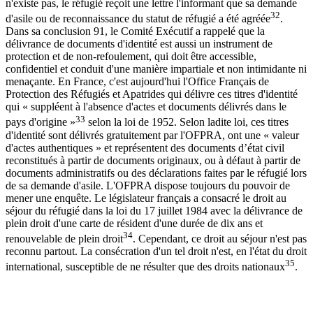
n'existe pas, le réfugié reçoit une lettre l'informant que sa demande
32
d'asile ou de reconnaissance du statut de réfugié a été agréée
.
Dans sa conclusion 91, le Comité Exécutif a rappelé que la
délivrance de documents d'identité est aussi un instrument de
protection et de non-refoulement, qui doit être accessible,
confidentiel et conduit d'une manière impartiale et non intimidante ni
menaçante. En France, c'est aujourd'hui l'Office Français de
Protection des Réfugiés et Apatrides qui délivre ces titres d'identité
qui « suppléent à l'absence d'actes et documents délivrés dans le
33
pays d'origine »
selon la loi de 1952. Selon ladite loi, ces titres
d'identité sont délivrés gratuitement par l'OFPRA, ont une « valeur
d'actes authentiques » et représentent des documents d’état civil
reconstitués à partir de documents originaux, ou à défaut à partir de
documents administratifs ou des déclarations faites par le réfugié lors
de sa demande d'asile. L'OFPRA dispose toujours du pouvoir de
mener une enquête. Le législateur français a consacré le droit au
séjour du réfugié dans la loi du 17 juillet 1984 avec la délivrance de
plein droit d'une carte de résident d'une durée de dix ans et
34
renouvelable de plein droit
. Cependant, ce droit au séjour n'est pas
reconnu partout. La consécration d'un tel droit n'est, en l'état du droit
35
international, susceptible de ne résulter que des droits nationaux
.