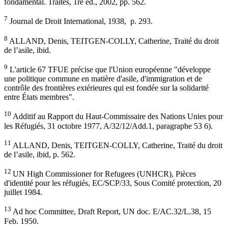
fondamental. Traités, 1re éd., 2002, pp. 562.
7
Journal de Droit International, 1938, p. 293.
8
ALLAND, Denis, TEITGEN-COLLY, Catherine, Traité du droit
de l’asile, ibid.
9
L'article 67 TFUE précise que l'Union européenne "développe
une politique commune en matière d'asile, d'immigration et de
contrôle des frontières extérieures qui est fondée sur la solidarité
entre États membres".
10
Additif au Rapport du Haut-Commissaire des Nations Unies pour
les Réfugiés, 31 octobre 1977, A/32/12/Add.1, paragraphe 53 6).
11
ALLAND, Denis, TEITGEN-COLLY, Catherine, Traité du droit
de l’asile, ibid, p. 562.
12
UN High Commissioner for Refugees (UNHCR), Pièces
d'identité pour les réfugiés, EC/SCP/33, Sous Comité protection, 20
juillet 1984.
13
Ad hoc Committee, Draft Report, UN doc. E/AC.32/L.38, 15
Feb. 1950.