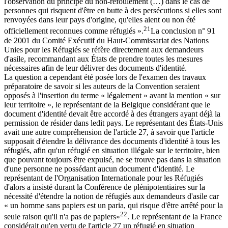
l'observation du principe du non-refoulement (…) dans le cas de
personnes qui risquent d'être en butte à des persécutions si elles sont
renvoyées dans leur pays d'origine, qu'elles aient ou non été
21
officiellement reconnues comme réfugiés ».
La conclusion n° 91
de 2001 du Comité Exécutif du Haut-Commissariat des Nations
Unies pour les Réfugiés se réfère directement aux demandeurs
d'asile, recommandant aux États de prendre toutes les mesures
nécessaires afin de leur délivrer des documents d'identité.
La question a cependant été posée lors de l'examen des travaux
préparatoire de savoir si les auteurs de la Convention seraient
opposés à l'insertion du terme « légalement » avant la mention « sur
leur territoire », le représentant de la Belgique considérant que le
document d'identité devait être accordé à des étrangers ayant déjà la
permission de résider dans ledit pays. Le représentant des États-Unis
avait une autre compréhension de l'article 27, à savoir que l'article
supposait d'étendre la délivrance des documents d'identité à tous les
réfugiés, afin qu'un réfugié en situation illégale sur le territoire, bien
que pouvant toujours être expulsé, ne se trouve pas dans la situation
d'une personne ne possédant aucun document d'identité. Le
représentant de l'Organisation Internationale pour les Réfugiés
d'alors a insisté durant la Conférence de plénipotentiaires sur la
nécessité d'étendre la notion de réfugiés aux demandeurs d'asile car
« un homme sans papiers est un paria, qui risque d'être arrêté pour la
22
seule raison qu'il n'a pas de papiers»
. Le représentant de la France
considérait qu'en vertu de l'article 27 un réfugié en situation