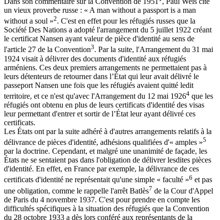
Dans son commentaire sur la Convention de 1951
, Paul Weis cite
un vieux proverbe russe : « A man without a passport is a man
2
without a soul »
. C'est en effet pour les réfugiés russes que la
Société Des Nations a adopté l'arrangement du 5 juillet 1922 créant
le certificat Nansen ayant valeur de pièce d'identité au sens de
3
l'article 27 de la Convention
. Par la suite, l'Arrangement du 31 mai
1924 visait à délivrer des documents d'identité aux réfugiés
arméniens. Ces deux premiers arrangements ne permettaient pas à
leurs détenteurs de retourner dans l’État qui leur avait délivré le
passeport Nansen une fois que les réfugiés avaient quitté ledit
4
territoire, et ce n'est qu'avec l'Arrangement du 12 mai 1926
que les
réfugiés ont obtenu en plus de leurs certificats d'identité des visas
leur permettant d'entrer et sortir de l’État leur ayant délivré ces
certificats.
Les États ont par la suite adhéré à d'autres arrangements relatifs à la
5
délivrance de pièces d'identité, adhésions qualifiées d'« amples »
par la doctrine. Cependant, et malgré une unanimité de façade, les
États ne se sentaient pas dans l'obligation de délivrer lesdites pièces
d'identité. En effet, en France par exemple, la délivrance de ces
6
certificats d'identité ne représentait qu'une simple « faculté »
et pas
7
une obligation, comme le rappelle l'arrêt Batlès
de la Cour d'Appel
de Paris du 4 novembre 1937. C'est pour prendre en compte les
difficultés spécifiques à la situation des réfugiés que la Convention
du 28 octobre 1933 a dès lors conféré aux représentants de la