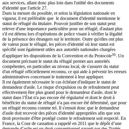
aux services, allant donc plus loin dans l'utilité des documents
d'identité que l'article 27.
Dans la mesure du possible, et selon la législation nationale en
vigueur, il est préférable que le document d'identité mentionne le
statut de réfugié du titulaire. Pouvoir justifier de son statut peut
relever d'une importance particulière pour un réfugié, d'autant plus
s'il est détenu lors d'opérations de police visant à vérifier la légalité
de la présence des étrangers sur le territoire. Outre qu'elles ont plus
de valeur pour le réfugié, les pièces d'identité où leur statut est
spécifié sont également utiles aux autorités nationales chargées
30
d'appliquer les dispositions de la Convention et du Protocole
. Un
document précisant le statut du réfugié permet aux autorités
compétentes, en particulier au niveau local, de s'assurer du statut
d'un réfugié officiellement reconnu, ce qui aide à prévenir les erreurs
administratives concernant le traitement à leur appliquer.
Il est également nécessaire le cas échéant d'indiquer le statut de
demandeur d'asile. Le risque d'expulsion ou de refoulement peut
effectivement être plus grand pour le demandeur d'asile, dont le
statut dans l’État n'a pas encore été régularisé et dont le droit à
bénéficier du statut de réfugié n'a pas encore été déterminé, que pour
un réfugié reconnu comme tel. Il s'ensuit donc que le demandeur
d'asile doit recevoir des pièces d'identité appropriées afin que son
droit provisoire d'être protégé contre le refoulement soit respecté. En
France, la Cour de cassation a rappelé en 2011 que le dépôt d’une
demande d’asile est un droit conventionnel garanti par des Traités