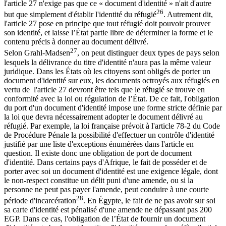
l'article 27 n'exige pas que ce « document d'identité » n'ait d'autre
26
but que simplement d'établir l'identité du réfugié
. Autrement dit,
l'article 27 pose en principe que tout réfugié doit pouvoir prouver
son identité, et laisse l’État partie libre de déterminer la forme et le
contenu précis à donner au document délivré.
27
Selon Grahl-Madsen
, on peut distinguer deux types de pays selon
lesquels la délivrance du titre d'identité n'aura pas la même valeur
juridique. Dans les États où les citoyens sont obligés de porter un
document d'identité sur eux, les documents octroyés aux réfugiés en
vertu de l'article 27 devront être tels que le réfugié se trouve en
conformité avec la loi ou régulation de l’État. De ce fait, l'obligation
du port d'un document d'identité impose une forme stricte définie par
la loi que devra nécessairement adopter le document délivré au
réfugié. Par exemple, la loi française prévoit à l'article 78-2 du Code
de Procédure Pénale la possibilité d'effectuer un contrôle d'identité
justifié par une liste d'exceptions énumérées dans l'article en
question. Il existe donc une obligation de port de document
d'identité. Dans certains pays d'Afrique, le fait de posséder et de
porter avec soi un document d'identité est une exigence légale, dont
le non-respect constitue un délit puni d'une amende, ou si la
personne ne peut pas payer l'amende, peut conduire à une courte
28
période d'incarcération
. En Égypte, le fait de ne pas avoir sur soi
sa carte d'identité est pénalisé d'une amende ne dépassant pas 200
EGP. Dans ce cas, l'obligation de l’État de fournir un document