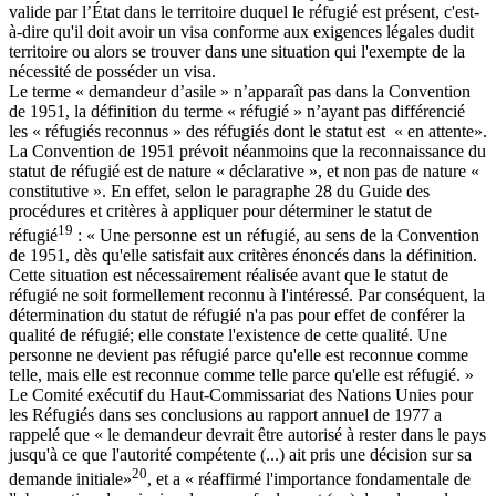
valide par l’État dans le territoire duquel le réfugié est présent, c'est-
à-dire qu'il doit avoir un visa conforme aux exigences légales dudit
territoire ou alors se trouver dans une situation qui l'exempte de la
nécessité de posséder un visa.
Le terme « demandeur d’asile » n’apparaît pas dans la Convention
de 1951, la définition du terme « réfugié » n’ayant pas différencié
les « réfugiés reconnus » des réfugiés dont le statut est « en attente».
La Convention de 1951 prévoit néanmoins que la reconnaissance du
statut de réfugié est de nature « déclarative », et non pas de nature «
constitutive ». En effet, selon le paragraphe 28 du Guide des
procédures et critères à appliquer pour déterminer le statut de
19
réfugié
: « Une personne est un réfugié, au sens de la Convention
de 1951, dès qu'elle satisfait aux critères énoncés dans la définition.
Cette situation est nécessairement réalisée avant que le statut de
réfugié ne soit formellement reconnu à l'intéressé. Par conséquent, la
détermination du statut de réfugié n'a pas pour effet de conférer la
qualité de réfugié; elle constate l'existence de cette qualité. Une
personne ne devient pas réfugié parce qu'elle est reconnue comme
telle, mais elle est reconnue comme telle parce qu'elle est réfugié. »
Le Comité exécutif du Haut-Commissariat des Nations Unies pour
les Réfugiés dans ses conclusions au rapport annuel de 1977 a
rappelé que « le demandeur devrait être autorisé à rester dans le pays
jusqu'à ce que l'autorité compétente (...) ait pris une décision sur sa
20
demande initiale»
, et a « réaffirmé l'importance fondamentale de