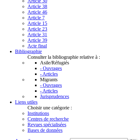
Article 30
Article 38
Article 46
Article 7
Article 15
Article 23
Article 31
Article 39
Acte final
Bibliographie
Consulter la bibliographie relative à :
Asile/Réfugiés
- Ouvrages
- Articles
Migrants
- Ouvrages
- Articles
Jurisprudences
Liens utiles
Choisir une catégorie :
Institutions
Centres de recherche
Revues spécialisées
Bases de données