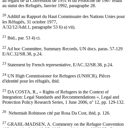
au regard de la Convention de 1951 et du Protocole de 1967 relatif
au statut des Refugiés, Janvier 1992, paragraphe 28.
20
Additif au Rapport du Haut Commissaire des Nations Unies pour
les Réfugiés, 31 octobre 1977,
A/32/12/Add.1, paragraphe 53 6) a) vii).
21
Ibid., par. 53 4) ci.
22
Ad hoc Committee, Summary Records, UN docs. paras. 57-129
E/AC.32/SR.38, p.24.
23
Statement by French representative, E/AC.32/SR.38, p.24.
24
UN High Commissioner for Refugees (UNHCR), Pièces
d'identité pour les réfugiés, ibid.
25
DA COSTA, R., « Rights of Refugees in the Context of
Integration: Legal Standards and Recommendations », Legal and
Protection Policy Research Series, 1 June 2006, n° 12, pp. 129-132.
26
Nehemiah Robinson cité par Rosa Da Cost, ibid, p. 126.
27
GRAHL-MADSEN, A. Commenry on the Refugee Convention