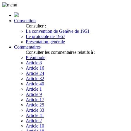
Convention
Consulter :
La convention de Genève de 1951
Le protocole de 1967
Présentation générale
Commentaires
Consulter les commentaires relatifs à :
Préambule
Article 8
Article 16
Article 24
Article 32
Article 40
Article 1
Article 9
Article 17
Article 25
Article 33
Article 41
Article 2
Article 10