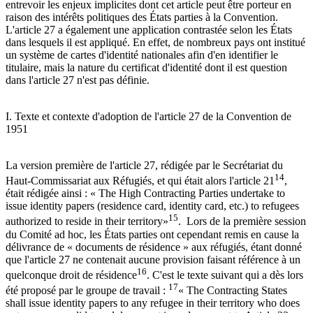
entrevoir les enjeux implicites dont cet article peut être porteur en
raison des intérêts politiques des États parties à la Convention.
L'article 27 a également une application contrastée selon les États
dans lesquels il est appliqué. En effet, de nombreux pays ont institué
un système de cartes d'identité nationales afin d'en identifier le
titulaire, mais la nature du certificat d'identité dont il est question
dans l'article 27 n'est pas définie.
I. Texte et contexte d'adoption de l'article 27 de la Convention de
1951
La version première de l'article 27, rédigée par le Secrétariat du
14
Haut-Commissariat aux Réfugiés, et qui était alors l'article 21
,
était rédigée ainsi : « The High Contracting Parties undertake to
issue identity papers (residence card, identity card, etc.) to refugees
15
authorized to reside in their territory»
. Lors de la première session
du Comité ad hoc, les États parties ont cependant remis en cause la
délivrance de « documents de résidence » aux réfugiés, étant donné
que l'article 27 ne contenait aucune provision faisant référence à un
16
quelconque droit de résidence
. C'est le texte suivant qui a dès lors
17
été proposé par le groupe de travail :
« The Contracting States
shall issue identity papers to any refugee in their territory who does