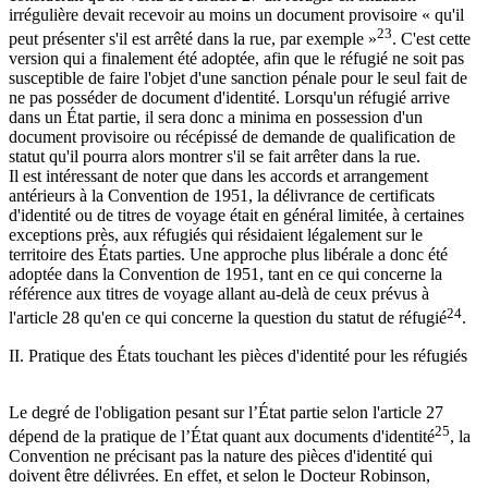
irrégulière devait recevoir au moins un document provisoire « qu'il
23
peut présenter s'il est arrêté dans la rue, par exemple »
. C'est cette
version qui a finalement été adoptée, afin que le réfugié ne soit pas
susceptible de faire l'objet d'une sanction pénale pour le seul fait de
ne pas posséder de document d'identité. Lorsqu'un réfugié arrive
dans un État partie, il sera donc a minima en possession d'un
document provisoire ou récépissé de demande de qualification de
statut qu'il pourra alors montrer s'il se fait arrêter dans la rue.
Il est intéressant de noter que dans les accords et arrangement
antérieurs à la Convention de 1951, la délivrance de certificats
d'identité ou de titres de voyage était en général limitée, à certaines
exceptions près, aux réfugiés qui résidaient légalement sur le
territoire des États parties. Une approche plus libérale a donc été
adoptée dans la Convention de 1951, tant en ce qui concerne la
référence aux titres de voyage allant au-delà de ceux prévus à
24
l'article 28 qu'en ce qui concerne la question du statut de réfugié
.
II. Pratique des États touchant les pièces d'identité pour les réfugiés
Le degré de l'obligation pesant sur l’État partie selon l'article 27
25
dépend de la pratique de l’État quant aux documents d'identité
, la
Convention ne précisant pas la nature des pièces d'identité qui
doivent être délivrées. En effet, et selon le Docteur Robinson,