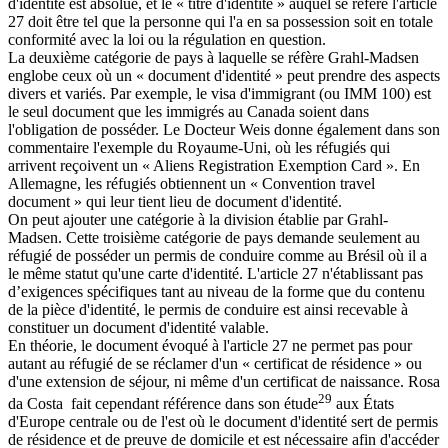
d'identité est absolue, et le « titre d'identité » auquel se réfère l'article
27 doit être tel que la personne qui l'a en sa possession soit en totale
conformité avec la loi ou la régulation en question.
La deuxième catégorie de pays à laquelle se réfère Grahl-Madsen
englobe ceux où un « document d'identité » peut prendre des aspects
divers et variés. Par exemple, le visa d'immigrant (ou IMM 100) est
le seul document que les immigrés au Canada soient dans
l'obligation de posséder. Le Docteur Weis donne également dans son
commentaire l'exemple du Royaume-Uni, où les réfugiés qui
arrivent reçoivent un « Aliens Registration Exemption Card ». En
Allemagne, les réfugiés obtiennent un « Convention travel
document » qui leur tient lieu de document d'identité.
On peut ajouter une catégorie à la division établie par Grahl-
Madsen. Cette troisième catégorie de pays demande seulement au
réfugié de posséder un permis de conduire comme au Brésil où il a
le même statut qu'une carte d'identité. L'article 27 n'établissant pas
d’exigences spécifiques tant au niveau de la forme que du contenu
de la pièce d'identité, le permis de conduire est ainsi recevable à
constituer un document d'identité valable.
En théorie, le document évoqué à l'article 27 ne permet pas pour
autant au réfugié de se réclamer d'un « certificat de résidence » ou
d'une extension de séjour, ni même d'un certificat de naissance. Rosa
29
da Costa fait cependant référence dans son étude
aux États
d'Europe centrale ou de l'est où le document d'identité sert de permis
de résidence et de preuve de domicile et est nécessaire afin d'accéder