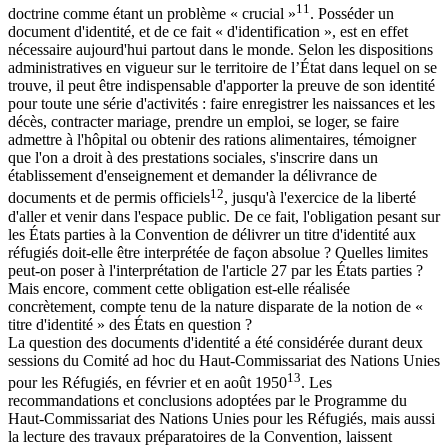
11
doctrine comme étant un problème « crucial »
. Posséder un
document d'identité, et de ce fait « d'identification », est en effet
nécessaire aujourd'hui partout dans le monde. Selon les dispositions
administratives en vigueur sur le territoire de l’État dans lequel on se
trouve, il peut être indispensable d'apporter la preuve de son identité
pour toute une série d'activités : faire enregistrer les naissances et les
décès, contracter mariage, prendre un emploi, se loger, se faire
admettre à l'hôpital ou obtenir des rations alimentaires, témoigner
que l'on a droit à des prestations sociales, s'inscrire dans un
établissement d'enseignement et demander la délivrance de
12
documents et de permis officiels
, jusqu'à l'exercice de la liberté
d'aller et venir dans l'espace public. De ce fait, l'obligation pesant sur
les États parties à la Convention de délivrer un titre d'identité aux
réfugiés doit-elle être interprétée de façon absolue ? Quelles limites
peut-on poser à l'interprétation de l'article 27 par les États parties ?
Mais encore, comment cette obligation est-elle réalisée
concrètement, compte tenu de la nature disparate de la notion de «
titre d'identité » des États en question ?
La question des documents d'identité a été considérée durant deux
sessions du Comité ad hoc du Haut-Commissariat des Nations Unies
13
pour les Réfugiés, en février et en août 1950
. Les
recommandations et conclusions adoptées par le Programme du
Haut-Commissariat des Nations Unies pour les Réfugiés, mais aussi
la lecture des travaux préparatoires de la Convention, laissent