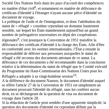
Société Des Nations fixés dans les pays d'accueil des compétences
8
en matière d'état civil
, et notamment en matière de délivrance de
certificats d'identité à l'étranger n'ayant aucune pièce d'identité ou
document de voyage.
La politique de l'asile et de l'immigration, et donc l'attribution du
statut de « réfugié » constitue cependant un domaine hautement
sensible, sur lequel les États maintiennent aujourd'hui un grand
nombre de prérogatives souveraines en dépit des coopérations
9
régionales
, c'est pourquoi la Convention de 1951 transfère la
délivrance des certificats d'identité à la charge des États. Afin d'être
en conformité avec les normes internationales, l’État a ensuite la
responsabilité de délivrer aux personnes auxquelles le statut de
réfugié a été reconnu des documents attestant de ce statut. La
délivrance de ces documents a été recommandée dans la conclusion
relative à la détermination du statut de réfugié que le Comité exécutif
du Programme du Haut-Commissariat des Nations Unies pour les
10
Réfugiés a adoptée à sa vingt-huitième session
.
A la différence du document Nansen, le document d'identité auquel
se réfère l'article 27 de la Convention de 1951 est simplement un
document prouvant l'identité du réfugié, sans lui conférer aucun
droit, en se déchargeant de la question de visa ou document de
voyage dans l'article 28.
Si la rédaction de l'article peut sembler d'une apparente simplicité, la
question des documents d'identité est cependant définie par la