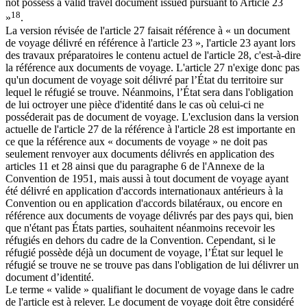
not possess a valid travel document issued pursuant to Article 23
18
»
.
La version révisée de l'article 27 faisait référence à « un document
de voyage délivré en référence à l'article 23 », l'article 23 ayant lors
des travaux préparatoires le contenu actuel de l'article 28, c'est-à-dire
la référence aux documents de voyage. L'article 27 n'exige donc pas
qu'un document de voyage soit délivré par l’État du territoire sur
lequel le réfugié se trouve. Néanmoins, l’État sera dans l'obligation
de lui octroyer une pièce d'identité dans le cas où celui-ci ne
posséderait pas de document de voyage. L'exclusion dans la version
actuelle de l'article 27 de la référence à l'article 28 est importante en
ce que la référence aux « documents de voyage » ne doit pas
seulement renvoyer aux documents délivrés en application des
articles 11 et 28 ainsi que du paragraphe 6 de l'Annexe de la
Convention de 1951, mais aussi à tout document de voyage ayant
été délivré en application d'accords internationaux antérieurs à la
Convention ou en application d'accords bilatéraux, ou encore en
référence aux documents de voyage délivrés par des pays qui, bien
que n'étant pas États parties, souhaitent néanmoins recevoir les
réfugiés en dehors du cadre de la Convention. Cependant, si le
réfugié possède déjà un document de voyage, l’État sur lequel le
réfugié se trouve ne se trouve pas dans l'obligation de lui délivrer un
document d’identité.
Le terme « valide » qualifiant le document de voyage dans le cadre
de l'article est à relever. Le document de voyage doit être considéré