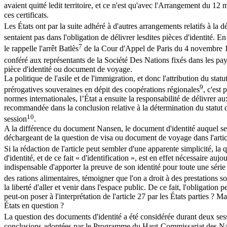
avaient quitté ledit territoire, et ce n'est qu'avec l'Arrangement du 12
ces certificats.
Les États ont par la suite adhéré à d'autres arrangements relatifs à la 
sentaient pas dans l'obligation de délivrer lesdites pièces d'identité. E
7
le rappelle l'arrêt Batlès
de la Cour d'Appel de Paris du 4 novembre 193
conféré aux représentants de la Société Des Nations fixés dans les pay
pièce d'identité ou document de voyage.
La politique de l'asile et de l'immigration, et donc l'attribution du s
9
prérogatives souveraines en dépit des coopérations régionales
, c'est
normes internationales, l’État a ensuite la responsabilité de délivrer 
recommandée dans la conclusion relative à la détermination du statut
10
session
.
A la différence du document Nansen, le document d'identité auquel se r
déchargeant de la question de visa ou document de voyage dans l'artic
Si la rédaction de l'article peut sembler d'une apparente simplicité, l
d'identité, et de ce fait « d'identification », est en effet nécessaire au
indispensable d'apporter la preuve de son identité pour toute une série d
des rations alimentaires, témoigner que l'on a droit à des prestations 
la liberté d'aller et venir dans l'espace public. De ce fait, l'obligation
peut-on poser à l'interprétation de l'article 27 par les États parties ? 
États en question ?
La question des documents d'identité a été considérée durant deux se
conclusions adoptées par le Programme du Haut-Commissariat des Nation