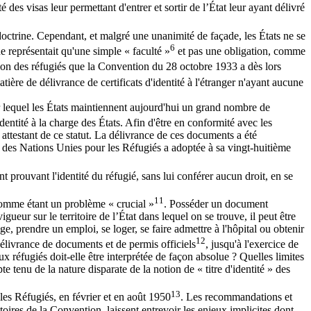
é des visas leur permettant d'entrer et sortir de l’État leur ayant délivré
doctrine. Cependant, et malgré une unanimité de façade, les États ne se
6
 ne représentait qu'une simple « faculté »
et pas une obligation, comme
tion des réfugiés que la Convention du 28 octobre 1933 a dès lors
ière de délivrance de certificats d'identité à l'étranger n'ayant aucune
sur lequel les États maintiennent aujourd'hui un grand nombre de
dentité à la charge des États. Afin d'être en conformité avec les
 attestant de ce statut. La délivrance de ces documents a été
des Nations Unies pour les Réfugiés a adoptée à sa vingt-huitième
prouvant l'identité du réfugié, sans lui conférer aucun droit, en se
11
 comme étant un problème « crucial »
. Posséder un document
igueur sur le territoire de l’État dans lequel on se trouve, il peut être
age, prendre un emploi, se loger, se faire admettre à l'hôpital ou obtenir
12
délivrance de documents et de permis officiels
, jusqu'à l'exercice de
 aux réfugiés doit-elle être interprétée de façon absolue ? Quelles limites
e tenu de la nature disparate de la notion de « titre d'identité » des
13
es Réfugiés, en février et en août 1950
. Les recommandations et
res de la Convention, laissent entrevoir les enjeux implicites dont