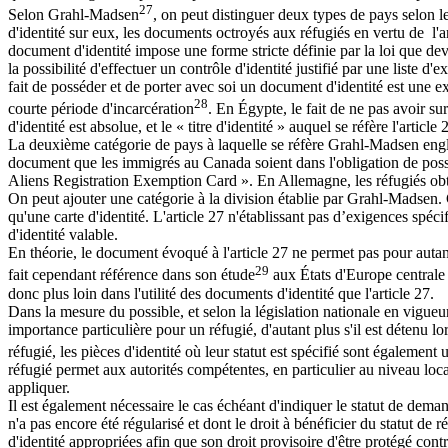
27
Selon Grahl-Madsen
, on peut distinguer deux types de pays selon l
d'identité sur eux, les documents octroyés aux réfugiés en vertu de l'art
document d'identité impose une forme stricte définie par la loi que de
la possibilité d'effectuer un contrôle d'identité justifié par une liste 
fait de posséder et de porter avec soi un document d'identité est une 
28
courte période d'incarcération
. En Égypte, le fait de ne pas avoir s
d'identité est absolue, et le « titre d'identité » auquel se réfère l'artic
La deuxième catégorie de pays à laquelle se réfère Grahl-Madsen englo
document que les immigrés au Canada soient dans l'obligation de pos
Aliens Registration Exemption Card ». En Allemagne, les réfugiés obti
On peut ajouter une catégorie à la division établie par Grahl-Madsen
qu'une carte d'identité. L'article 27 n'établissant pas d’exigences spé
d'identité valable.
En théorie, le document évoqué à l'article 27 ne permet pas pour autan
29
fait cependant référence dans son étude
aux États d'Europe centrale o
donc plus loin dans l'utilité des documents d'identité que l'article 27.
Dans la mesure du possible, et selon la législation nationale en vigueur,
importance particulière pour un réfugié, d'autant plus s'il est détenu lor
réfugié, les pièces d'identité où leur statut est spécifié sont également
réfugié permet aux autorités compétentes, en particulier au niveau local
appliquer.
Il est également nécessaire le cas échéant d'indiquer le statut de dema
n'a pas encore été régularisé et dont le droit à bénéficier du statut d
d'identité appropriées afin que son droit provisoire d'être protégé con