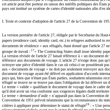
cet article peut être porteur en raison des intérêts politiques des État
pays ont institué un système de cartes d'identité nationales afin d'en ident
I. Texte et contexte d'adoption de l'article 27 de la Convention de 195
La version première de l'article 27, rédigée par le Secrétariat du Haut-
papers (residence card, identity card, etc.) to refugees authorized to res
documents de résidence » aux réfugiés, étant donné que l'article 27 ne
17
groupe de travail :
« The Contracting States shall issue identity pape
La version révisée de l'article 27 faisait référence à « un document de vo
référence aux documents de voyage. L'article 27 n'exige donc pas qu'un 
octroyer une pièce d'identité dans le cas où celui-ci ne posséderait pas
aux « documents de voyage » ne doit pas seulement renvoyer aux docum
document de voyage ayant été délivré en application d'accords interna
pays qui, bien que n'étant pas États parties, souhaitent néanmoins rec
réfugié se trouve ne se trouve pas dans l'obligation de lui délivrer un 
Le terme « valide » qualifiant le document de voyage dans le cadre de l'
qu'il doit avoir un visa conforme aux exigences légales dudit territoire
Le terme « demandeur d’asile » n’apparaît pas dans la Convention de 19
Convention de 1951 prévoit néanmoins que la reconnaissance du statut d
19
critères à appliquer pour déterminer le statut de réfugié
: « Une perso
nécessairement réalisée avant que le statut de réfugié ne soit formellem