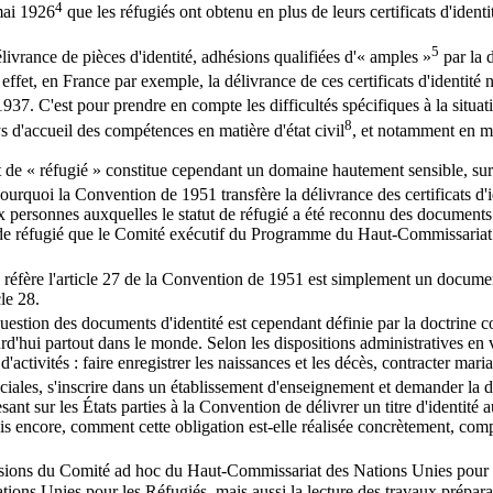
4
 mai 1926
que les réfugiés ont obtenu en plus de leurs certificats d'identit
5
délivrance de pièces d'identité, adhésions qualifiées d'« amples »
par la 
n effet, en France par exemple, la délivrance de ces certificats d'identité
7. C'est pour prendre en compte les difficultés spécifiques à la situa
8
s d'accueil des compétences en matière d'état civil
, et notamment en mat
tatut de « réfugié » constitue cependant un domaine hautement sensible, 
 pourquoi la Convention de 1951 transfère la délivrance des certificats d'i
aux personnes auxquelles le statut de réfugié a été reconnu des documents
 de réfugié que le Comité exécutif du Programme du Haut-Commissariat 
éfère l'article 27 de la Convention de 1951 est simplement un document 
le 28.
a question des documents d'identité est cependant définie par la doctrine
jourd'hui partout dans le monde. Selon les dispositions administratives en v
'activités : faire enregistrer les naissances et les décès, contracter mari
sociales, s'inscrire dans un établissement d'enseignement et demander la 
 pesant sur les États parties à la Convention de délivrer un titre d'identité
Mais encore, comment cette obligation est-elle réalisée concrètement, compt
ssions du Comité ad hoc du Haut-Commissariat des Nations Unies pour l
s Unies pour les Réfugiés, mais aussi la lecture des travaux préparatoi