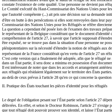
constate l'existence de cette qualité. Une personne ne devient pas réfu
Le Comité exécutif du Haut-Commissariat des Nations Unies pour les R
que l'autorité compétente (...) ait pris une décision sur sa demande init
d'être en butte à des persécutions si elles sont renvoyées dans leur pa
Commissariat des Nations Unies pour les Réfugiés se réfère directemen
La question a cependant été posée lors de l'examen des travaux préparat
le représentant de la Belgique considérant que le document d'identité d
compréhension de l'article 27, à savoir que l'article supposait d'étendre
être expulsé, ne se trouve pas dans la situation d'une personne ne pos
plénipotentiaires sur la nécessité d'étendre la notion de réfugiés aux d
représentant de la France considérait qu'en vertu de l'article 27 un réf
C'est cette version qui a finalement été adoptée, afin que le réfugié ne
dans un État partie, il sera donc a minima en possession d'un document p
Il est intéressant de noter que dans les accords et arrangement antérieur
aux réfugiés qui résidaient légalement sur le territoire des États part
au-delà de ceux prévus à l'article 28 qu'en ce qui concerne la question 
II. Pratique des États touchant les pièces d'identité pour les réfugiés
Le degré de l'obligation pesant sur l’État partie selon l'article 27 dép
délivrées. En effet, et selon le Docteur Robinson, l'article 27 n'exige p
que tout réfugié doit pouvoir prouver son identité, et laisse l’État par