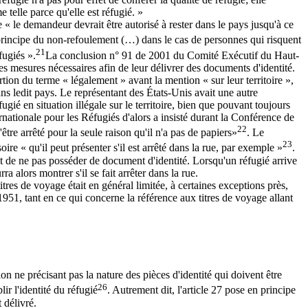
telle parce qu'elle est réfugié. »
le demandeur devrait être autorisé à rester dans le pays jusqu'à ce
 principe du non-refoulement (…) dans le cas de personnes qui risquent
21
fugiés ».
La conclusion n° 91 de 2001 du Comité Exécutif du Haut-
 mesures nécessaires afin de leur délivrer des documents d'identité.
tion du terme « légalement » avant la mention « sur leur territoire »,
ns ledit pays. Le représentant des États-Unis avait une autre
ugié en situation illégale sur le territoire, bien que pouvant toujours
nationale pour les Réfugiés d'alors a insisté durant la Conférence de
22
tre arrêté pour la seule raison qu'il n'a pas de papiers»
. Le
23
ire « qu'il peut présenter s'il est arrêté dans la rue, par exemple »
.
fait de ne pas posséder de document d'identité. Lorsqu'un réfugié arrive
 alors montrer s'il se fait arrêter dans la rue.
itres de voyage était en général limitée, à certaines exceptions près,
1951, tant en ce qui concerne la référence aux titres de voyage allant
on ne précisant pas la nature des pièces d'identité qui doivent être
26
ir l'identité du réfugié
. Autrement dit, l'article 27 pose en principe
 délivré.