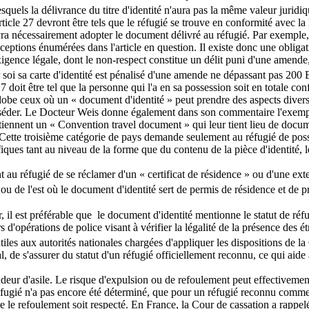
esquels la délivrance du titre d'identité n'aura pas la même valeur jurid
icle 27 devront être tels que le réfugié se trouve en conformité avec la l
vra nécessairement adopter le document délivré au réfugié. Par exemple, 
d'exceptions énumérées dans l'article en question. Il existe donc une obli
exigence légale, dont le non-respect constitue un délit puni d'une amend
ur soi sa carte d'identité est pénalisé d'une amende ne dépassant pas 200
le 27 doit être tel que la personne qui l'a en sa possession soit en totale c
be ceux où un « document d'identité » peut prendre des aspects divers 
séder. Le Docteur Weis donne également dans son commentaire l'exempl
ennent un « Convention travel document » qui leur tient lieu de docume
. Cette troisième catégorie de pays demande seulement au réfugié de pos
cifiques tant au niveau de la forme que du contenu de la pièce d'identité,
t au réfugié de se réclamer d'un « certificat de résidence » ou d'une ex
u de l'est où le document d'identité sert de permis de résidence et de pr
 il est préférable que le document d'identité mentionne le statut de réfug
s d'opérations de police visant à vérifier la légalité de la présence des ét
 utiles aux autorités nationales chargées d'appliquer les dispositions de 
, de s'assurer du statut d'un réfugié officiellement reconnu, ce qui aide 
ndeur d'asile. Le risque d'expulsion ou de refoulement peut effectivement
e réfugié n'a pas encore été déterminé, que pour un réfugié reconnu comme 
tre le refoulement soit respecté. En France, la Cour de cassation a rapp