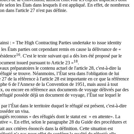
tée selon les États dans lesquels il est appliqué. En effet, de nombreux
ion dans l'article 27 n'est pas définie.
e ainsi : « The High Contracting Parties undertake to issue identity
les États parties ont cependant remis en cause la délivrance de «
16
résidence
. C'est le texte suivant qui a dès lors été proposé par le
18
 document issued pursuant to Article 23 »
.
vaux préparatoires le contenu actuel de l'article 28, c'est-à-dire la
éfugié se trouve. Néanmoins, l’État sera dans l'obligation de lui
27 de la référence à l'article 28 est importante en ce que la référence
aphe 6 de l'Annexe de la Convention de 1951, mais aussi à tout
aux, ou encore en référence aux documents de voyage délivrés par des
 réfugié possède déjà un document de voyage, l’État sur lequel le
r l’État dans le territoire duquel le réfugié est présent, c'est-à-dire
posséder un visa.
giés reconnus » des réfugiés dont le statut est « en attente». La
utive ». En effet, selon le paragraphe 28 du Guide des procédures et
t aux critères énoncés dans la définition. Cette situation est
éfugié n'a pas pour effet de conférer la qualité de réfugié; elle