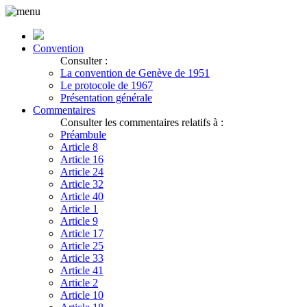
Convention
Consulter :
La convention de Genève de 1951
Le protocole de 1967
Présentation générale
Commentaires
Consulter les commentaires relatifs à :
Préambule
Article 8
Article 16
Article 24
Article 32
Article 40
Article 1
Article 9
Article 17
Article 25
Article 33
Article 41
Article 2
Article 10