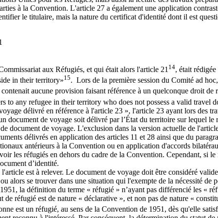
s parties à la Convention. L'article 27 a également une application contras
ifier le titulaire, mais la nature du certificat d'identité dont il est quest
1
14
Commissariat aux Réfugiés, et qui était alors l'article 21
, était rédigé
15
ide in their territory»
. Lors de la première session du Comité ad hoc, 
 contenait aucune provision faisant référence à un quelconque droit de 
rs to any refugee in their territory who does not possess a valid travel
yage délivré en référence à l'article 23 », l'article 23 ayant lors des tra
document de voyage soit délivré par l’État du territoire sur lequel le r
 de document de voyage. L'exclusion dans la version actuelle de l'article 
ents délivrés en application des articles 11 et 28 ainsi que du paragr
tionaux antérieurs à la Convention ou en application d'accords bilatér
evoir les réfugiés en dehors du cadre de la Convention. Cependant, si le
document d’identité.
article est à relever. Le document de voyage doit être considéré valide pa
 ou alors se trouver dans une situation qui l'exempte de la nécessité de 
51, la définition du terme « réfugié » n’ayant pas différencié les « réfu
e réfugié est de nature « déclarative », et non pas de nature « constit
nne est un réfugié, au sens de la Convention de 1951, dès qu'elle satisfai
ent reconnu à l'intéressé. Par conséquent, la détermination du statut de r