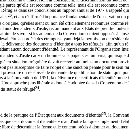
gié parce qu'elle est reconnue comme telle, mais elle est reconnue comme 
éfugiés dans ses conclusions au rapport annuel de 1977 a rappelé que « 
20
iale»
, et a « réaffirmé l'importance fondamentale de l'observation du
ys d'origine, qu'elles aient ou non été officiellement reconnues comme ré
t aux demandeurs d'asile, recommandant aux États de prendre toutes les
oire de savoir si les auteurs de la Convention seraient opposés à l'inser
evait être accordé à des étrangers ayant déjà la permission de résider da
 la délivrance des documents d'identité à tous les réfugiés, afin qu'un réf
sédant aucun document d'identité. Le représentant de l'Organisation Inter
emandeurs d'asile car « un homme sans papiers est un paria, qui risque d'ê
ugié en situation irrégulière devait recevoir au moins un document proviso
 soit pas susceptible de faire l'objet d'une sanction pénale pour le seul 
rovisoire ou récépissé de demande de qualification de statut qu'il pourra
s à la Convention de 1951, la délivrance de certificats d'identité ou de t
ies. Une approche plus libérale a donc été adoptée dans la Convention de 
24
du statut de réfugié
.
25
end de la pratique de l’État quant aux documents d'identité
, la Conventi
as que ce « document d'identité » n'ait d'autre but que simplement d'établ
tie libre de déterminer la forme et le contenu précis à donner au document