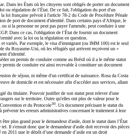
ique. Dans les États où les citoyens sont obligés de porter un document
oi ou régulation de l’État. De ce fait, l'obligation du port d'un
la loi française prévoit à l'article 78-2 du Code de Procédure Pénale
gation de port de document d'identité. Dans certains pays d'Afrique, le
e, ou si la personne ne peut pas payer l'amende, peut conduire à une
 EGP. Dans ce cas, l'obligation de l’État de fournir un document
onformité avec la loi ou la régulation en question.
et variés. Par exemple, le visa d'immigrant (ou IMM 100) est le seul
e du Royaume-Uni, où les réfugiés qui arrivent reçoivent un «
nt d'identité.
séder un permis de conduire comme au Brésil où il a le même statut
 le permis de conduire est ainsi recevable à constituer un document
tension de séjour, ni même d'un certificat de naissance. Rosa da Costa
euve de domicile et est nécessaire afin d'accéder aux services, allant
ié du titulaire. Pouvoir justifier de son statut peut relever d'une
rangers sur le territoire. Outre qu'elles ont plus de valeur pour le
30
la Convention et du Protocole
. Un document précisant le statut du
à prévenir les erreurs administratives concernant le traitement à leur
 être plus grand pour le demandeur d'asile, dont le statut dans l’État
tel. Il s'ensuit donc que le demandeur d'asile doit recevoir des pièces
elé en 2011 que le dépôt d’une demande d’asile est un droit