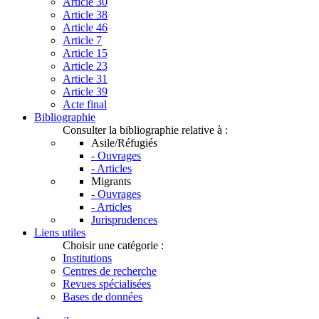
Article 30
Article 38
Article 46
Article 7
Article 15
Article 23
Article 31
Article 39
Acte final
Bibliographie
Consulter la bibliographie relative à :
Asile/Réfugiés
- Ouvrages
- Articles
Migrants
- Ouvrages
- Articles
Jurisprudences
Liens utiles
Choisir une catégorie :
Institutions
Centres de recherche
Revues spécialisées
Bases de données