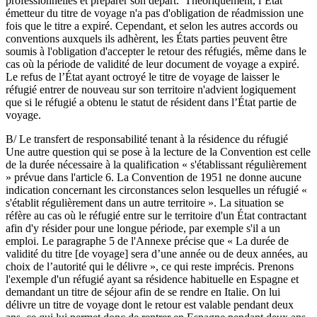
professionnelles et préparer son départ. Théoriquement, l’État
émetteur du titre de voyage n'a pas d'obligation de réadmission une
fois que le titre a expiré. Cependant, et selon les autres accords ou
conventions auxquels ils adhèrent, les États parties peuvent être
soumis à l'obligation d'accepter le retour des réfugiés, même dans le
cas où la période de validité de leur document de voyage a expiré.
Le refus de l’État ayant octroyé le titre de voyage de laisser le
réfugié entrer de nouveau sur son territoire n'advient logiquement
que si le réfugié a obtenu le statut de résident dans l’État partie de
voyage.
B/ Le transfert de responsabilité tenant à la résidence du réfugié
Une autre question qui se pose à la lecture de la Convention est celle
de la durée nécessaire à la qualification « s'établissant régulièrement
» prévue dans l'article 6. La Convention de 1951 ne donne aucune
indication concernant les circonstances selon lesquelles un réfugié «
s'établit régulièrement dans un autre territoire ». La situation se
réfère au cas où le réfugié entre sur le territoire d'un État contractant
afin d'y résider pour une longue période, par exemple s'il a un
emploi. Le paragraphe 5 de l'Annexe précise que « La durée de
validité du titre [de voyage] sera d’une année ou de deux années, au
choix de l’autorité qui le délivre », ce qui reste imprécis. Prenons
l'exemple d'un réfugié ayant sa résidence habituelle en Espagne et
demandant un titre de séjour afin de se rendre en Italie. On lui
délivre un titre de voyage dont le retour est valable pendant deux