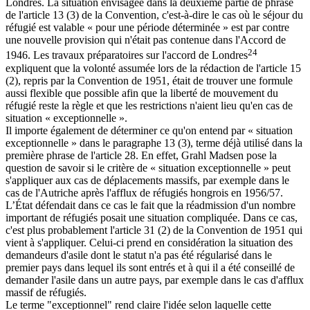
Londres. La situation envisagée dans la deuxième partie de phrase
de l'article 13 (3) de la Convention, c'est-à-dire le cas où le séjour du
réfugié est valable « pour une période déterminée » est par contre
une nouvelle provision qui n'était pas contenue dans l'Accord de
24
1946. Les travaux préparatoires sur l'accord de Londres
expliquent que la volonté assumée lors de la rédaction de l'article 15
(2), repris par la Convention de 1951, était de trouver une formule
aussi flexible que possible afin que la liberté de mouvement du
réfugié reste la règle et que les restrictions n'aient lieu qu'en cas de
situation « exceptionnelle ».
Il importe également de déterminer ce qu'on entend par « situation
exceptionnelle » dans le paragraphe 13 (3), terme déjà utilisé dans la
première phrase de l'article 28. En effet, Grahl Madsen pose la
question de savoir si le critère de « situation exceptionnelle » peut
s'appliquer aux cas de déplacements massifs, par exemple dans le
cas de l'Autriche après l'afflux de réfugiés hongrois en 1956/57.
L’État défendait dans ce cas le fait que la réadmission d'un nombre
important de réfugiés posait une situation compliquée. Dans ce cas,
c'est plus probablement l'article 31 (2) de la Convention de 1951 qui
vient à s'appliquer. Celui-ci prend en considération la situation des
demandeurs d'asile dont le statut n'a pas été régularisé dans le
premier pays dans lequel ils sont entrés et à qui il a été conseillé de
demander l'asile dans un autre pays, par exemple dans le cas d'afflux
massif de réfugiés.
Le terme "exceptionnel" rend claire l'idée selon laquelle cette