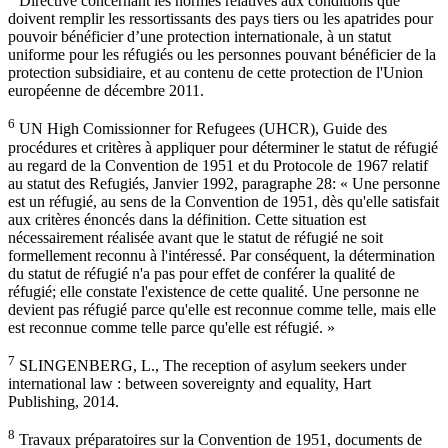
Directive concernant les normes relatives aux conditions que
doivent remplir les ressortissants des pays tiers ou les apatrides pour
pouvoir bénéficier d’une protection internationale, à un statut
uniforme pour les réfugiés ou les personnes pouvant bénéficier de la
protection subsidiaire, et au contenu de cette protection de l'Union
européenne de décembre 2011.
6
UN High Comissionner for Refugees (UHCR), Guide des
procédures et critères à appliquer pour déterminer le statut de réfugié
au regard de la Convention de 1951 et du Protocole de 1967 relatif
au statut des Refugiés, Janvier 1992, paragraphe 28: « Une personne
est un réfugié, au sens de la Convention de 1951, dès qu'elle satisfait
aux critères énoncés dans la définition. Cette situation est
nécessairement réalisée avant que le statut de réfugié ne soit
formellement reconnu à l'intéressé. Par conséquent, la détermination
du statut de réfugié n'a pas pour effet de conférer la qualité de
réfugié; elle constate l'existence de cette qualité. Une personne ne
devient pas réfugié parce qu'elle est reconnue comme telle, mais elle
est reconnue comme telle parce qu'elle est réfugié. »
7
SLINGENBERG, L., The reception of asylum seekers under
international law : between sovereignty and equality, Hart
Publishing, 2014.
8
Travaux préparatoires sur la Convention de 1951, documents de