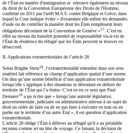
de l’État en matière d'immigration se retrouve également au niveau
du droit de la Convention Européenne des Droits de l'Homme,
confirmé en 2011 par l'arrêt M.S.S. contre Belgique et Grèce, dans
lequel la Cour indique éviter « d'examiner elle-même les demandes
d'asile ou de contrôler la manière dont les États remplissent leurs
17
obligations découlant de la Convention de Genève »
. C'est en
effet au niveau du transfert potentiel de responsabilité vis-à-vis de
l’État de résidence du réfugié que les États peuvent se trouver en
désaccord.
II. Applications extraterritoriales de l’article 28
18
Selon Brigitte Stern
, l’extraterritorialité entendue dans son sens
matériel fait référence au champ d’application spatial d’une norme.
On dira qu’une norme bénéficie d’une application extraterritoriale
lorsqu’elle s’applique à des situations se déroulant en dehors du
territoire de l’État qui l’a émise. C’est en en ce sens que Paul
19
Demaret
a pu écrire que « lorsqu’une autorité législative,
gouvernementale, judiciaire ou administrative adresse à un sujet de
droit un ordre de faire ou de ne pas faire à exécuter en tout ou en
partie sur le territoire d’un autre État », il est question d’application
extraterritoriale.
L'article 28 oblige l’État à délivrer au réfugié qu'il a au préalable
reconnu comme tel un titre de voyage. Ce faisant, la décision de