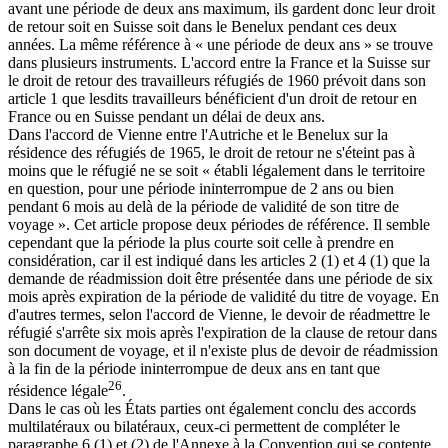
avant une période de deux ans maximum, ils gardent donc leur droit
de retour soit en Suisse soit dans le Benelux pendant ces deux
années. La même référence à « une période de deux ans » se trouve
dans plusieurs instruments. L'accord entre la France et la Suisse sur
le droit de retour des travailleurs réfugiés de 1960 prévoit dans son
article 1 que lesdits travailleurs bénéficient d'un droit de retour en
France ou en Suisse pendant un délai de deux ans.
Dans l'accord de Vienne entre l'Autriche et le Benelux sur la
résidence des réfugiés de 1965, le droit de retour ne s'éteint pas à
moins que le réfugié ne se soit « établi légalement dans le territoire
en question, pour une période ininterrompue de 2 ans ou bien
pendant 6 mois au delà de la période de validité de son titre de
voyage ». Cet article propose deux périodes de référence. Il semble
cependant que la période la plus courte soit celle à prendre en
considération, car il est indiqué dans les articles 2 (1) et 4 (1) que la
demande de réadmission doit être présentée dans une période de six
mois après expiration de la période de validité du titre de voyage. En
d'autres termes, selon l'accord de Vienne, le devoir de réadmettre le
réfugié s'arrête six mois après l'expiration de la clause de retour dans
son document de voyage, et il n'existe plus de devoir de réadmission
à la fin de la période ininterrompue de deux ans en tant que
26
résidence légale
.
Dans le cas où les États parties ont également conclu des accords
multilatéraux ou bilatéraux, ceux-ci permettent de compléter le
paragraphe 6 (1) et (2) de l'Annexe à la Convention qui se contente