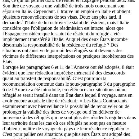
ans, ce qui lui permet donc de rentrer en Espagne pendant deux ans.
Son titre de voyage a une validité de trois mois concernant son
séjour en Italie. Cependant, il trouve un emploi en Italie et obtient
plusieurs renouvellements de ses visas. Deux ans plus tard, il
demande à l'Italie de lui octroyer le statut de résident, mais l'Italie
considère que l'obligation de réadmission est intacte, alors que
l'Espagne considère que le statut de résident du réfugié a été
implicitement transféré à l'Italie. Auquel des deux États incombe
désormais la responsabilité de la résidence du réfugié ? Des
situations ont ainsi vu le jour où les réfugiés sont devenus des
victimes de différentes interprétations ou pratiques incohérentes des
États.
Lorsque les paragraphes 6 et 11 de l'Annexe ont été adoptés, il était
évident que leur rédaction imprécise mènerait à des désaccords
quant au transfert de responsabilité. C’est pourquoi la
recommandation contenue dans le sous-paragraphe 3 du paragraphe
6 de l'Annexe a été introduite, en référence aux situations où un
réfugié se serait installé dans un État dans lequel il voyage, sans en
avoir encore acquis le titre de résident : « Les États Contractants
examineront avec bienveillance la possibilité de renouveler ou de
prolonger la validité des titres de voyage ou d’en délivrer de
nouveaux à des réfugiés qui ne sont plus des résidents réguliers dans
leur territoire dans les cas où ces réfugiés ne sont pas en mesure
d’obtenir un titre de voyage du pays de leur résidence régulière ».
C'est pour pallier ces situations que plusieurs États ont adopté des