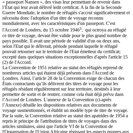
« passeport Nansen », des visas leur permettant de revenir dans
l’État qui leur avait délivré ledit certificat. A la fin de la Seconde
Guerre Mondiale, le nombre de réfugiés s'accrut significativement et
nécessita donc l'adoption d'un titre de voyage reconnu
mondialement, avec les caractéristiques d'un passeport. C'est
3
l'Accord de Londres, du 15 octobre 1946
, qui octroya au réfugié
ce titre de voyage, devant être valide pour le plus grand nombre de
pays possible. Il avait une période de validité d'un ou deux ans,
selon l'Etat qui le délivrait, période pendant laquelle le réfugié
pouvait retourner sur le territoire de l'Etat émetteur du certificat;
excepté dans quelques situations exceptionnelles d'après l'article 15
(2) de l'Accord.
La Convention de 1951 relative au statut des réfugiés reprend de
nombreux articles qui étaient déjà présents dans l'Accord de
Londres. Ainsi, l’article 28 de la Convention exige de chacun des
États contractants qu’ils délivrent des titres de voyage pour les
réfugiés résidant régulièrement sur leur territoire, destinés à leur
permettre de sortir et de rentrer, comme cela était déjà prévu dans
l’Accord de Londres. L'annexe de la Convention (ci-après
l’Annexe) détaille les dispositions relatives aux documents de
voyage susmentionnés, et établit un modèle type de titre de voyage.
Par la suite, la Convention relative au statut des apatrides de 1954 a
repris le principe de l'attribution de titres de voyages dans des
articles similaires, ainsi que l'article VI de la Convention de
l'Organisation de l'Union Africaine régissant les aspects propres aux