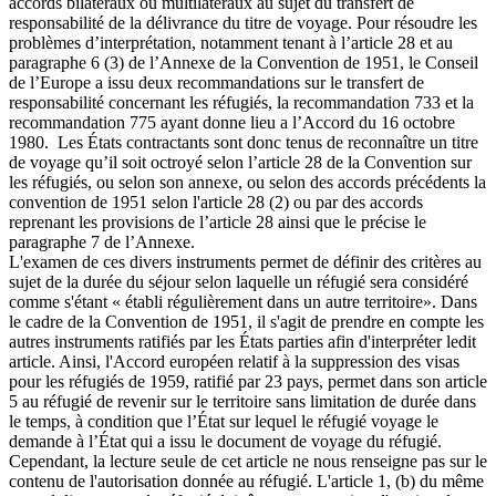
accords bilatéraux ou multilatéraux au sujet du transfert de
responsabilité de la délivrance du titre de voyage. Pour résoudre les
problèmes d’interprétation, notamment tenant à l’article 28 et au
paragraphe 6 (3) de l’Annexe de la Convention de 1951, le Conseil
de l’Europe a issu deux recommandations sur le transfert de
responsabilité concernant les réfugiés, la recommandation 733 et la
recommandation 775 ayant donne lieu a l’Accord du 16 octobre
1980. Les États contractants sont donc tenus de reconnaître un titre
de voyage qu’il soit octroyé selon l’article 28 de la Convention sur
les réfugiés, ou selon son annexe, ou selon des accords précédents la
convention de 1951 selon l'article 28 (2) ou par des accords
reprenant les provisions de l’article 28 ainsi que le précise le
paragraphe 7 de l’Annexe.
L'examen de ces divers instruments permet de définir des critères au
sujet de la durée du séjour selon laquelle un réfugié sera considéré
comme s'étant « établi régulièrement dans un autre territoire». Dans
le cadre de la Convention de 1951, il s'agit de prendre en compte les
autres instruments ratifiés par les États parties afin d'interpréter ledit
article. Ainsi, l'Accord européen relatif à la suppression des visas
pour les réfugiés de 1959, ratifié par 23 pays, permet dans son article
5 au réfugié de revenir sur le territoire sans limitation de durée dans
le temps, à condition que l’État sur lequel le réfugié voyage le
demande à l’État qui a issu le document de voyage du réfugié.
Cependant, la lecture seule de cet article ne nous renseigne pas sur le
contenu de l'autorisation donnée au réfugié. L'article 1, (b) du même