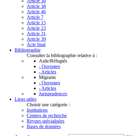
Article 30
Article 38
Article 46
Article 7
Article 15
Article 23
Article 31
Article 39
Acte final
Bibliographie
Consulter la bibliographie relative à :
Asile/Réfugiés
- Ouvrages
- Articles
Migrants
- Ouvrages
- Articles
Jurisprudences
Liens utiles
Choisir une catégorie :
Institutions
Centres de recherche
Revues spécialisées
Bases de données