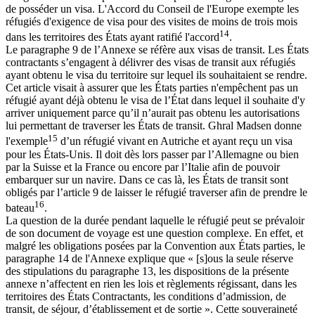
de posséder un visa. L'Accord du Conseil de l'Europe exempte les
réfugiés d'exigence de visa pour des visites de moins de trois mois
14
dans les territoires des États ayant ratifié l'accord
.
Le paragraphe 9 de l’Annexe se réfère aux visas de transit. Les États
contractants s’engagent à délivrer des visas de transit aux réfugiés
ayant obtenu le visa du territoire sur lequel ils souhaitaient se rendre.
Cet article visait à assurer que les États parties n'empêchent pas un
réfugié ayant déjà obtenu le visa de l’État dans lequel il souhaite d'y
arriver uniquement parce qu’il n’aurait pas obtenu les autorisations
lui permettant de traverser les États de transit. Ghral Madsen donne
15
l'exemple
d’un réfugié vivant en Autriche et ayant reçu un visa
pour les États-Unis. Il doit dès lors passer par l’Allemagne ou bien
par la Suisse et la France ou encore par l’Italie afin de pouvoir
embarquer sur un navire. Dans ce cas là, les États de transit sont
obligés par l’article 9 de laisser le réfugié traverser afin de prendre le
16
bateau
.
La question de la durée pendant laquelle le réfugié peut se prévaloir
de son document de voyage est une question complexe. En effet, et
malgré les obligations posées par la Convention aux États parties, le
paragraphe 14 de l'Annexe explique que « [s]ous la seule réserve
des stipulations du paragraphe 13, les dispositions de la présente
annexe n’affectent en rien les lois et règlements régissant, dans les
territoires des États Contractants, les conditions d’admission, de
transit, de séjour, d’établissement et de sortie ». Cette souveraineté