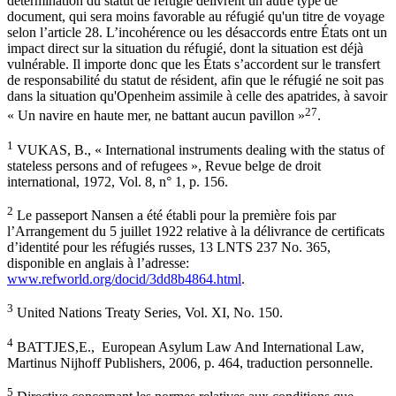
détermination du statut de réfugié délivrent un autre type de
document, qui sera moins favorable au réfugié qu'un titre de voyage
selon l’article 28. L’incohérence ou les désaccords entre États ont un
impact direct sur la situation du réfugié, dont la situation est déjà
vulnérable. Il importe donc que les États s’accordent sur le transfert
de responsabilité du statut de résident, afin que le réfugié ne soit pas
dans la situation qu'Openheim assimile à celle des apatrides, à savoir
27
« Un navire en haute mer, ne battant aucun pavillon »
.
1
VUKAS, B., « International instruments dealing with the status of
stateless persons and of refugees », Revue belge de droit
international, 1972, Vol. 8, n° 1, p. 156.
2
Le passeport Nansen a été établi pour la première fois par
l’Arrangement du 5 juillet 1922 relative à la délivrance de certificats
d’identité pour les réfugiés russes, 13 LNTS 237 No. 365,
disponible en anglais à l’adresse:
www.refworld.org/docid/3dd8b4864.html
.
3
United Nations Treaty Series, Vol. XI, No. 150.
4
BATTJES,E., European Asylum Law And International Law,
Martinus Nijhoff Publishers, 2006, p. 464, traduction personnelle.
5