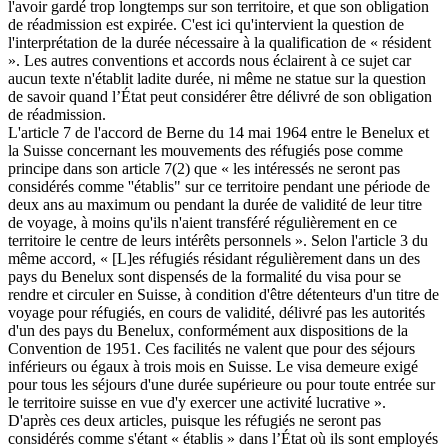
l'avoir gardé trop longtemps sur son territoire, et que son obligation
de réadmission est expirée. C'est ici qu'intervient la question de
l'interprétation de la durée nécessaire à la qualification de « résident
». Les autres conventions et accords nous éclairent à ce sujet car
aucun texte n'établit ladite durée, ni même ne statue sur la question
de savoir quand l’État peut considérer être délivré de son obligation
de réadmission.
L'article 7 de l'accord de Berne du 14 mai 1964 entre le Benelux et
la Suisse concernant les mouvements des réfugiés pose comme
principe dans son article 7(2) que « les intéressés ne seront pas
considérés comme ''établis" sur ce territoire pendant une période de
deux ans au maximum ou pendant la durée de validité de leur titre
de voyage, à moins qu'ils n'aient transféré régulièrement en ce
territoire le centre de leurs intérêts personnels ». Selon l'article 3 du
même accord, « [L]es réfugiés résidant régulièrement dans un des
pays du Benelux sont dispensés de la formalité du visa pour se
rendre et circuler en Suisse, à condition d'être détenteurs d'un titre de
voyage pour réfugiés, en cours de validité, délivré pas les autorités
d'un des pays du Benelux, conformément aux dispositions de la
Convention de 1951. Ces facilités ne valent que pour des séjours
inférieurs ou égaux à trois mois en Suisse. Le visa demeure exigé
pour tous les séjours d'une durée supérieure ou pour toute entrée sur
le territoire suisse en vue d'y exercer une activité lucrative ».
D'après ces deux articles, puisque les réfugiés ne seront pas
considérés comme s'étant « établis » dans l’État où ils sont employés