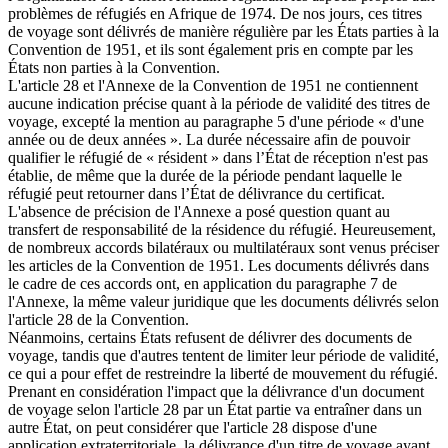
problèmes de réfugiés en Afrique de 1974. De nos jours, ces titres
de voyage sont délivrés de manière régulière par les États parties à la
Convention de 1951, et ils sont également pris en compte par les
États non parties à la Convention.
L'article 28 et l'Annexe de la Convention de 1951 ne contiennent
aucune indication précise quant à la période de validité des titres de
voyage, excepté la mention au paragraphe 5 d'une période « d'une
année ou de deux années ». La durée nécessaire afin de pouvoir
qualifier le réfugié de « résident » dans l’État de réception n'est pas
établie, de même que la durée de la période pendant laquelle le
réfugié peut retourner dans l’État de délivrance du certificat.
L'absence de précision de l'Annexe a posé question quant au
transfert de responsabilité de la résidence du réfugié. Heureusement,
de nombreux accords bilatéraux ou multilatéraux sont venus préciser
les articles de la Convention de 1951. Les documents délivrés dans
le cadre de ces accords ont, en application du paragraphe 7 de
l'Annexe, la même valeur juridique que les documents délivrés selon
l'article 28 de la Convention.
Néanmoins, certains États refusent de délivrer des documents de
voyage, tandis que d'autres tentent de limiter leur période de validité,
ce qui a pour effet de restreindre la liberté de mouvement du réfugié.
Prenant en considération l'impact que la délivrance d'un document
de voyage selon l'article 28 par un État partie va entraîner dans un
autre État, on peut considérer que l'article 28 dispose d'une
application extraterritoriale, la délivrance d'un titre de voyage ayant