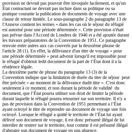
provision ne devrait pas pouvoir être invoquée facilement, et qu'un
État contractant ne devrait pas inclure dans sa politique ou sa
pratique courante la publication de documents de voyage avec une
clause de retour limitée. Le sous-paragraphe 2 du paragraphe 13 de
l'Annexe contient les termes « dans les cas où le séjour du réfugié
est autorisé pour une période déterminée ». Cette provision n'était
pas prévue dans l'Accord de Londres de 1946 et a été ajoutée durant
les travaux préparatoires de la Convention de 1951. Ce paragraphe
renvoie entre autres aux cas couverts par la deuxième phrase de
l'article 28 (1). En effet, la délivrance d'un titre de voyage « pour
une période déterminée » peut advenir lorsqu'il est impossible pour
le réfugié d'obtenir ledit document de la part de l’État dont il a la
résidence légale.
La deuxième partie de phrase du paragraphe 13 (3) de la
Convention indique que la limitation de durée du titre de séjour peut
être précisée « au moment de la délivrance dudit titre ». C'est donc
seulement à ce moment, et non durant la période de validité du
document, que l’État pourra utiliser son droit de limiter la période
durant laquelle le réfugié pourra retourner sur son territoire. Il n'y a
pas de provision dans la Convention de 1951 permettant a l’État
ayant octroyé le titre de reprendre un document de voyage une fois
octroyé. Lorsque le réfugié a quitté le territoire de l’État lui ayant
délivré son document de voyage, il est donc présumé illégal de lui
interdire de rentrer sur le territoire, tout comme il est présumé illégal
d'abroger son document de voyage en son absence.