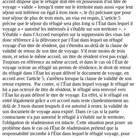
accord dispose que le réfugié doit être en possession d'un titre de
voyage « valide » lorsqu'il entre sur le territoire mais aussi «que leur
séjour soit inférieur ou égal à trois mois », le (b) précisant que pour
tout séjour de plus de trois mois, un visa est requis. L'article 5
précise que le séjour du réfugié sera plus long si l’État dans lequel il
voyage a « autorisé les intéressés à s'établir sur son territoire ». «
S'établir » dans l'Accord européen sur la suppression des visas fait
donc référence à la délivrance par l’État dans lequel un réfugié
voyage d'un titre de résident, qui s'étendra au-delà de la clause de
validité de retour de son titre de voyage. S'il reste moins de trois
mois, et selon le même accord, un titre de résident n'est pas exigé.
Toujours en référence au même accord, et dans le cas où l’État de
voyage octroie au réfugié un permis de résidence, le droit de retour
du réfugié dans l’État lui ayant délivré le document de voyage, en
accord avec l'article 5, s'arrêtera lorsque la clause de validité de son
retour expirera. Par contre, si l’État dans lequel voyage le réfugié ne
lui a pas octroyé de titre de résident, le réfugié sera renvoyé vers
l’État lui ayant délivré le titre de voyage. En effet, si le réfugié est
entré légalement grâce a cet accord mais reste clandestinement au-
delà de 3 mois durant lesquels il est autorisé à rester, la validité de
son document de voyage aura expiré. Dans ce cas si la partie
contractante n'a pas autorisé le réfugié à s'établir sur le territoire,
l'obligation de réadmission est intacte. Cette situation peut poser un
problème dans le cas où l'État de réadmission prétend que la
responsabilité incombe à l'État dans lequel le réfugié voyage, pour