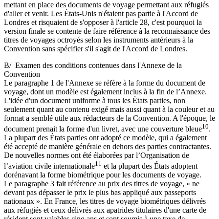
mettant en place des documents de voyage permettant aux réfugiés
d'aller et venir. Les États-Unis n'étaient pas partie à l'Accord de
Londres et risquaient de s'opposer à l'article 28, c'est pourquoi la
version finale se contente de faire référence à la reconnaissance des
titres de voyages octroyés selon les instruments antérieurs à la
Convention sans spécifier s'il s'agit de l'Accord de Londres.
B/ Examen des conditions contenues dans l'Annexe de la
Convention
Le paragraphe 1 de l'Annexe se réfère à la forme du document de
voyage, dont un modèle est également inclus à la fin de l’Annexe.
L'idée d'un document uniforme à tous les États parties, non
seulement quant au contenu exigé mais aussi quant à la couleur et au
format a semblé utile aux rédacteurs de la Convention. A l'époque, le
10
document prenait la forme d'un livret, avec une couverture bleue
.
La plupart des États parties ont adopté ce modèle, qui a également
été accepté de manière générale en dehors des parties contractantes.
De nouvelles normes ont été élaborées par l’Organisation de
11
l’aviation civile internationale
et la plupart des États adoptent
dorénavant la forme biométrique pour les documents de voyage.
Le paragraphe 3 fait référence au prix des titres de voyage, « ne
devant pas dépasser le prix le plus bas appliqué aux passeports
nationaux ». En France, les titres de voyage biométriques délivrés
aux réfugiés et ceux délivrés aux apatrides titulaires d'une carte de
résident sont valables cinq ans et sont soumis à une taxe de