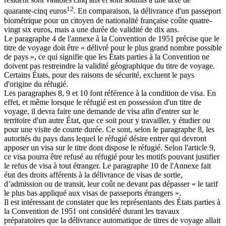
12
quarante-cinq euros
. En comparaison, la délivrance d'un passeport
biométrique pour un citoyen de nationalité française coûte quatre-
vingt six euros, mais a une durée de validité de dix ans.
Le paragraphe 4 de l'annexe à la Convention de 1951 précise que le
titre de voyage doit être « délivré pour le plus grand nombre possible
de pays », ce qui signifie que les États parties à la Convention ne
doivent pas restreindre la validité géographique du titre de voyage.
Certains États, pour des raisons de sécurité, excluent le pays
d'origine du réfugié.
Les paragraphes 8, 9 et 10 font référence à la condition de visa. En
effet, et même lorsque le réfugié est en possession d'un titre de
voyage, il devra faire une demande de visa afin d'entrer sur le
territoire d'un autre État, que ce soit pour y travailler, y étudier ou
pour une visite de courte durée. Ce sont, selon le paragraphe 8, les
autorités du pays dans lequel le réfugié désire entrer qui devront
apposer un visa sur le titre dont dispose le réfugié. Selon l'article 9,
ce visa pourra être refusé au réfugié pour les motifs pouvant justifier
le refus de visa à tout étranger. Le paragraphe 10 de l'Annexe fait
état des droits afférents à la délivrance de visas de sortie,
d’admission ou de transit, leur coût ne devant pas dépasser « le tarif
le plus bas appliqué aux visas de passeports étrangers ».
Il est intéressant de constater que les représentants des États parties à
la Convention de 1951 ont considéré durant les travaux
préparatoires que la délivrance automatique de titres de voyage allait