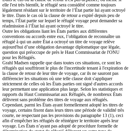
elle l'est très bientôt, le réfugié sera considéré comme toujours
légalement résidant sur le territoire de l’État partie lui ayant octroyé
le titre. Dans le cas où la clause de retour a expiré depuis peu de
temps, l’État partie sur lequel le réfugié voyage peut demander sa
réadmission à l’État lui ayant octroyé le titre.
Outre les obligations liant les États parties aux différentes
conventions ou accords entre eux, l’obligation de reconnaître un
réfugié à qui un autre État a octroyé un titre de voyage relève
aujourd'hui d’une obligation davantage diplomatique que légale,
question qui préoccupe de près le Haut Commissariat de l'ONU
pour les Réfugiés.
Grahl Madsen rappelle que dans toutes ces situations, ce sont les
réfugiés qui souffriront le plus de l'incertitude tenant à l'expiration de
la clause de retour de leur titre de voyage, car ils ne sauront pas
différencier les situations où une telle clause doit s'appliquer
strictement de celles où les États parties ont signé d'autres accords
leur permettant une application plus large. Selon les statistiques et
rapports du Haut Commissariat aux Réfugiés, de nombreux États
délivrent sans problème des titres de voyage aux réfugiés.
Cependant, parmi les États ayant formellement adopté les titres de
voyage, certains fixent dans leurs titres une période de validité très
courte, ne respectant pas les provisions du paragraphe 13 (1), ceci
afin d’empêcher les réfugiés de réintégrer le territoire après leur
voyage. Les États n’ayant pas adopté de procédure formelle de