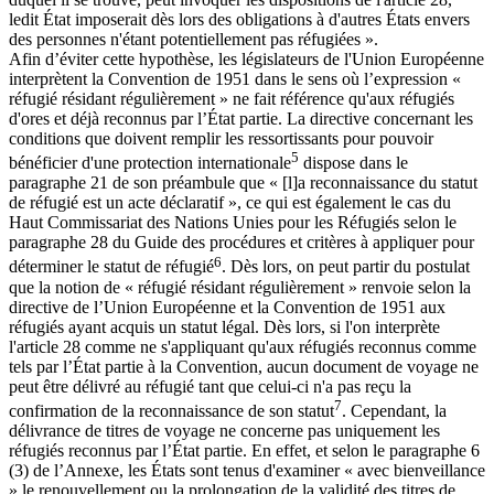
ledit État imposerait dès lors des obligations à d'autres États envers
des personnes n'étant potentiellement pas réfugiées ».
Afin d’éviter cette hypothèse, les législateurs de l'Union Européenne
interprètent la Convention de 1951 dans le sens où l’expression «
réfugié résidant régulièrement » ne fait référence qu'aux réfugiés
d'ores et déjà reconnus par l’État partie. La directive concernant les
conditions que doivent remplir les ressortissants pour pouvoir
5
bénéficier d'une protection internationale
dispose dans le
paragraphe 21 de son préambule que « [l]a reconnaissance du statut
de réfugié est un acte déclaratif », ce qui est également le cas du
Haut Commissariat des Nations Unies pour les Réfugiés selon le
paragraphe 28 du Guide des procédures et critères à appliquer pour
6
déterminer le statut de réfugié
. Dès lors, on peut partir du postulat
que la notion de « réfugié résidant régulièrement » renvoie selon la
directive de l’Union Européenne et la Convention de 1951 aux
réfugiés ayant acquis un statut légal. Dès lors, si l'on interprète
l'article 28 comme ne s'appliquant qu'aux réfugiés reconnus comme
tels par l’État partie à la Convention, aucun document de voyage ne
peut être délivré au réfugié tant que celui-ci n'a pas reçu la
7
confirmation de la reconnaissance de son statut
. Cependant, la
délivrance de titres de voyage ne concerne pas uniquement les
réfugiés reconnus par l’État partie. En effet, et selon le paragraphe 6
(3) de l’Annexe, les États sont tenus d'examiner « avec bienveillance
» le renouvellement ou la prolongation de la validité des titres de