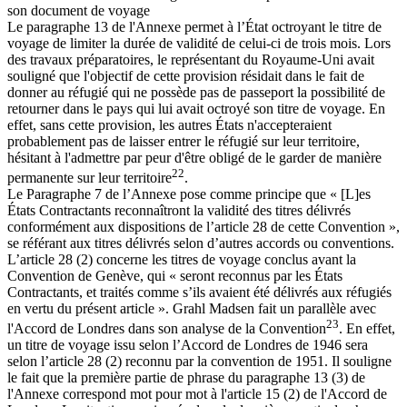
son document de voyage
Le paragraphe 13 de l'Annexe permet à l’État octroyant le titre de
voyage de limiter la durée de validité de celui-ci de trois mois. Lors
des travaux préparatoires, le représentant du Royaume-Uni avait
souligné que l'objectif de cette provision résidait dans le fait de
donner au réfugié qui ne possède pas de passeport la possibilité de
retourner dans le pays qui lui avait octroyé son titre de voyage. En
effet, sans cette provision, les autres États n'accepteraient
probablement pas de laisser entrer le réfugié sur leur territoire,
hésitant à l'admettre par peur d'être obligé de le garder de manière
22
permanente sur leur territoire
.
Le Paragraphe 7 de l’Annexe pose comme principe que « [L]es
États Contractants reconnaîtront la validité des titres délivrés
conformément aux dispositions de l’article 28 de cette Convention »,
se référant aux titres délivrés selon d’autres accords ou conventions.
L’article 28 (2) concerne les titres de voyage conclus avant la
Convention de Genève, qui « seront reconnus par les États
Contractants, et traités comme s’ils avaient été délivrés aux réfugiés
en vertu du présent article ». Grahl Madsen fait un parallèle avec
23
l'Accord de Londres dans son analyse de la Convention
. En effet,
un titre de voyage issu selon l’Accord de Londres de 1946 sera
selon l’article 28 (2) reconnu par la convention de 1951. Il souligne
le fait que la première partie de phrase du paragraphe 13 (3) de
l'Annexe correspond mot pour mot à l'article 15 (2) de l'Accord de