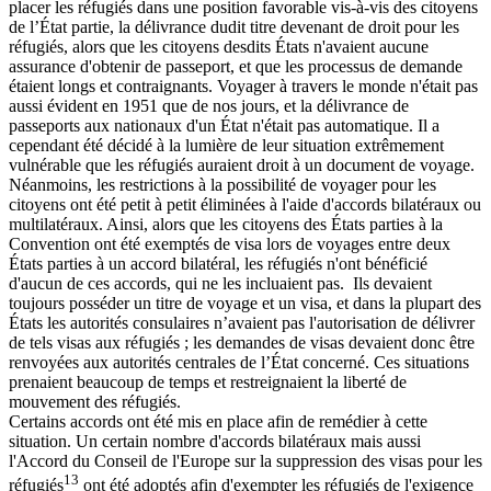
placer les réfugiés dans une position favorable vis-à-vis des citoyens
de l’État partie, la délivrance dudit titre devenant de droit pour les
réfugiés, alors que les citoyens desdits États n'avaient aucune
assurance d'obtenir de passeport, et que les processus de demande
étaient longs et contraignants. Voyager à travers le monde n'était pas
aussi évident en 1951 que de nos jours, et la délivrance de
passeports aux nationaux d'un État n'était pas automatique. Il a
cependant été décidé à la lumière de leur situation extrêmement
vulnérable que les réfugiés auraient droit à un document de voyage.
Néanmoins, les restrictions à la possibilité de voyager pour les
citoyens ont été petit à petit éliminées à l'aide d'accords bilatéraux ou
multilatéraux. Ainsi, alors que les citoyens des États parties à la
Convention ont été exemptés de visa lors de voyages entre deux
États parties à un accord bilatéral, les réfugiés n'ont bénéficié
d'aucun de ces accords, qui ne les incluaient pas. Ils devaient
toujours posséder un titre de voyage et un visa, et dans la plupart des
États les autorités consulaires n’avaient pas l'autorisation de délivrer
de tels visas aux réfugiés ; les demandes de visas devaient donc être
renvoyées aux autorités centrales de l’État concerné. Ces situations
prenaient beaucoup de temps et restreignaient la liberté de
mouvement des réfugiés.
Certains accords ont été mis en place afin de remédier à cette
situation. Un certain nombre d'accords bilatéraux mais aussi
l'Accord du Conseil de l'Europe sur la suppression des visas pour les
13
réfugiés
ont été adoptés afin d'exempter les réfugiés de l'exigence