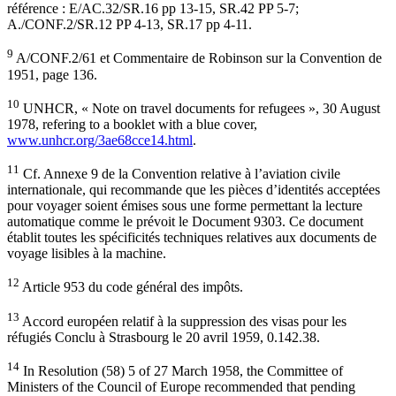
référence : E/AC.32/SR.16 pp 13-15, SR.42 PP 5-7;
A./CONF.2/SR.12 PP 4-13, SR.17 pp 4-11.
9
A/CONF.2/61 et Commentaire de Robinson sur la Convention de
1951, page 136.
10
UNHCR, « Note on travel documents for refugees », 30 August
1978, refering to a booklet with a blue cover,
www.unhcr.org/3ae68cce14.html
.
11
Cf. Annexe 9 de la Convention relative à l’aviation civile
internationale, qui recommande que les pièces d’identités acceptées
pour voyager soient émises sous une forme permettant la lecture
automatique comme le prévoit le Document 9303. Ce document
établit toutes les spécificités techniques relatives aux documents de
voyage lisibles à la machine.
12
Article 953 du code général des impôts.
13
Accord européen relatif à la suppression des visas pour les
réfugiés Conclu à Strasbourg le 20 avril 1959, 0.142.38.
14
In Resolution (58) 5 of 27 March 1958, the Committee of
Ministers of the Council of Europe recommended that pending