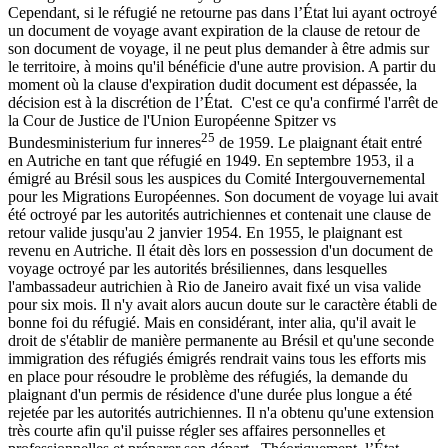
Cependant, si le réfugié ne retourne pas dans l’État lui ayant octroyé
un document de voyage avant expiration de la clause de retour de
son document de voyage, il ne peut plus demander à être admis sur
le territoire, à moins qu'il bénéficie d'une autre provision. A partir du
moment où la clause d'expiration dudit document est dépassée, la
décision est à la discrétion de l’État. C'est ce qu'a confirmé l'arrêt de
la Cour de Justice de l'Union Européenne Spitzer vs
25
Bundesministerium fur inneres
de 1959. Le plaignant était entré
en Autriche en tant que réfugié en 1949. En septembre 1953, il a
émigré au Brésil sous les auspices du Comité Intergouvernemental
pour les Migrations Européennes. Son document de voyage lui avait
été octroyé par les autorités autrichiennes et contenait une clause de
retour valide jusqu'au 2 janvier 1954. En 1955, le plaignant est
revenu en Autriche. Il était dès lors en possession d'un document de
voyage octroyé par les autorités brésiliennes, dans lesquelles
l'ambassadeur autrichien à Rio de Janeiro avait fixé un visa valide
pour six mois. Il n'y avait alors aucun doute sur le caractère établi de
bonne foi du réfugié. Mais en considérant, inter alia, qu'il avait le
droit de s'établir de manière permanente au Brésil et qu'une seconde
immigration des réfugiés émigrés rendrait vains tous les efforts mis
en place pour résoudre le problème des réfugiés, la demande du
plaignant d'un permis de résidence d'une durée plus longue a été
rejetée par les autorités autrichiennes. Il n'a obtenu qu'une extension
très courte afin qu'il puisse régler ses affaires personnelles et