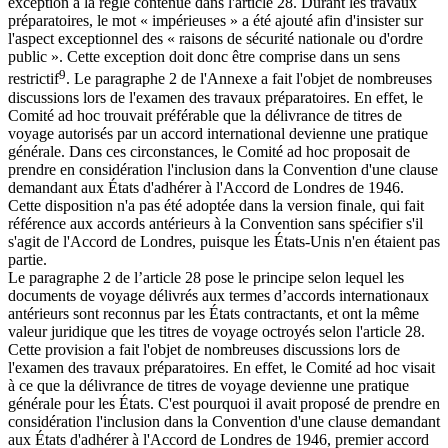
exception à la règle contenue dans l'article 28. Durant les travaux
préparatoires, le mot « impérieuses » a été ajouté afin d'insister sur
l'aspect exceptionnel des « raisons de sécurité nationale ou d'ordre
public ». Cette exception doit donc être comprise dans un sens
9
restrictif
. Le paragraphe 2 de l'Annexe a fait l'objet de nombreuses
discussions lors de l'examen des travaux préparatoires. En effet, le
Comité ad hoc trouvait préférable que la délivrance de titres de
voyage autorisés par un accord international devienne une pratique
générale. Dans ces circonstances, le Comité ad hoc proposait de
prendre en considération l'inclusion dans la Convention d'une clause
demandant aux États d'adhérer à l'Accord de Londres de 1946.
Cette disposition n'a pas été adoptée dans la version finale, qui fait
référence aux accords antérieurs à la Convention sans spécifier s'il
s'agit de l'Accord de Londres, puisque les États-Unis n'en étaient pas
partie.
Le paragraphe 2 de l’article 28 pose le principe selon lequel les
documents de voyage délivrés aux termes d’accords internationaux
antérieurs sont reconnus par les États contractants, et ont la même
valeur juridique que les titres de voyage octroyés selon l'article 28.
Cette provision a fait l'objet de nombreuses discussions lors de
l'examen des travaux préparatoires. En effet, le Comité ad hoc visait
à ce que la délivrance de titres de voyage devienne une pratique
générale pour les États. C'est pourquoi il avait proposé de prendre en
considération l'inclusion dans la Convention d'une clause demandant
aux États d'adhérer à l'Accord de Londres de 1946, premier accord