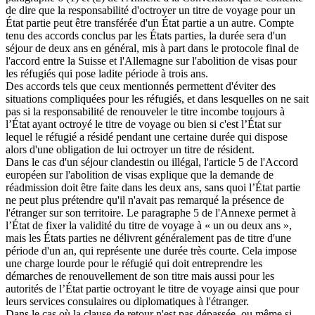
de dire que la responsabilité d'octroyer un titre de voyage pour un
État partie peut être transférée d'un État partie a un autre. Compte
tenu des accords conclus par les États parties, la durée sera d'un
séjour de deux ans en général, mis à part dans le protocole final de
l'accord entre la Suisse et l'Allemagne sur l'abolition de visas pour
les réfugiés qui pose ladite période à trois ans.
Des accords tels que ceux mentionnés permettent d'éviter des
situations compliquées pour les réfugiés, et dans lesquelles on ne sait
pas si la responsabilité de renouveler le titre incombe toujours à
l’État ayant octroyé le titre de voyage ou bien si c'est l’État sur
lequel le réfugié a résidé pendant une certaine durée qui dispose
alors d'une obligation de lui octroyer un titre de résident.
Dans le cas d'un séjour clandestin ou illégal, l'article 5 de l'Accord
européen sur l'abolition de visas explique que la demande de
réadmission doit être faite dans les deux ans, sans quoi l’État partie
ne peut plus prétendre qu'il n'avait pas remarqué la présence de
l'étranger sur son territoire. Le paragraphe 5 de l'Annexe permet à
l’État de fixer la validité du titre de voyage à « un ou deux ans »,
mais les États parties ne délivrent généralement pas de titre d'une
période d'un an, qui représente une durée très courte. Cela impose
une charge lourde pour le réfugié qui doit entreprendre les
démarches de renouvellement de son titre mais aussi pour les
autorités de l’État partie octroyant le titre de voyage ainsi que pour
leurs services consulaires ou diplomatiques à l'étranger.
Dans le cas où la clause de retour n'est pas dépassée, ou même si