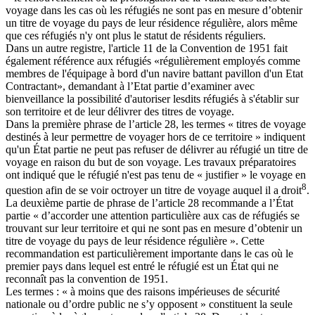
voyage dans les cas où les réfugiés ne sont pas en mesure d’obtenir
un titre de voyage du pays de leur résidence régulière, alors même
que ces réfugiés n'y ont plus le statut de résidents réguliers.
Dans un autre registre, l'article 11 de la Convention de 1951 fait
également référence aux réfugiés «régulièrement employés comme
membres de l'équipage à bord d'un navire battant pavillon d'un Etat
Contractant», demandant à l’Etat partie d’examiner avec
bienveillance la possibilité d'autoriser lesdits réfugiés à s'établir sur
son territoire et de leur délivrer des titres de voyage.
Dans la première phrase de l’article 28, les termes « titres de voyage
destinés à leur permettre de voyager hors de ce territoire » indiquent
qu'un État partie ne peut pas refuser de délivrer au réfugié un titre de
voyage en raison du but de son voyage. Les travaux préparatoires
ont indiqué que le réfugié n'est pas tenu de « justifier » le voyage en
8
question afin de se voir octroyer un titre de voyage auquel il a droit
.
La deuxième partie de phrase de l’article 28 recommande a l’État
partie « d’accorder une attention particulière aux cas de réfugiés se
trouvant sur leur territoire et qui ne sont pas en mesure d’obtenir un
titre de voyage du pays de leur résidence régulière ». Cette
recommandation est particulièrement importante dans le cas où le
premier pays dans lequel est entré le réfugié est un État qui ne
reconnaît pas la convention de 1951.
Les termes : « à moins que des raisons impérieuses de sécurité
nationale ou d’ordre public ne s’y opposent » constituent la seule