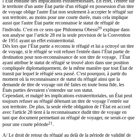
l’État entraîne des implications extraterritoriales. En effet, l'entrée sur
le territoire d'un autre État partie d'un réfugié en possession d'un titre
de voyage oblige l'autre État non seulement à accepter le réfugié sur
son territoire, au moins pour une courte durée, mais cela implique
aussi que l'autre État partie reconnaisse le statut de réfugié de
20
l'individu. C'est en ce sens que Philomena Obessi
explique dans
son analyse que l’article 28 est la seule provision de la Convention
de 1951 ayant un effet extraterritorial.
Dès lors que l’État partie a reconnu le réfugié et lui a octroyé un titre
de voyage, si le réfugié se voit refuser l'entrée dans l’État partie de
destination pour non-reconnaissance de son titre de voyage, l’État
ayant attribue le statut de réfugié se trouvé alors dans une position
compliquée diplomatiquement, de la même manière que tout État de
transit par lequel le réfugié sera passé. C'est pourquoi, à partir du
moment où la reconnaissance de statut du réfugié ainsi que la
demande de titre de voyage ont été faites en toute bona fide, les
États parties devraient s’entendre sur son statut.
Cependant, et malgré les implications extraterritoriales, un État peut
toujours refuser au réfugié détenant un titre de voyage l’entrée sur
son territoire. De plus, la seule réelle obligation de l’État en accord
avec l'article 28 tient à la reconnaissance dudit titre de voyage en
tant que document permettant au réfugié de voyager, ne serait-ce que
21
pour une courte période
.
A/ Le droit de retour du réfugié au delà de la période de validité de