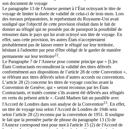
son document de voyage
Le paragraphe 13 de l'Annexe permet à l’État octroyant le titre de
voyage de limiter la durée de validité de celui-ci de trois mois. Lors
des travaux préparatoires, le représentant du Royaume-Uni avait
souligné que l'objectif de cette provision résidait dans le fait de
donner au réfugié qui ne possède pas de passeport la possibilité de
retourner dans le pays qui lui avait octroyé son titre de voyage. En
effet, sans cette provision, les autres États n'accepteraient
probablement pas de laisser entrer le réfugié sur leur territoire,
hésitant à l'admettre par peur d'être obligé de le garder de manière
22
permanente sur leur territoire
.
Le Paragraphe 7 de l’Annexe pose comme principe que « [L]es
États Contractants reconnaîtront la validité des titres délivrés
conformément aux dispositions de l’article 28 de cette Convention »,
se référant aux titres délivrés selon d’autres accords ou conventions.
L’article 28 (2) concerne les titres de voyage conclus avant la
Convention de Genève, qui « seront reconnus par les États
Contractants, et traités comme s’ils avaient été délivrés aux réfugiés
en vertu du présent article ». Grahl Madsen fait un parallèle avec
23
l'Accord de Londres dans son analyse de la Convention
. En effet,
un titre de voyage issu selon l’Accord de Londres de 1946 sera
selon l’article 28 (2) reconnu par la convention de 1951. Il souligne
le fait que la première partie de phrase du paragraphe 13 (3) de
l'Annexe correspond mot pour mot à l'article 15 (2) de l'Accord de