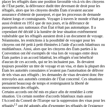
placer les réfugiés dans une position favorable vis-à-vis des citoyens
de l’État partie, la délivrance dudit titre devenant de droit pour les
réfugiés, alors que les citoyens desdits États n'avaient aucune
assurance d'obtenir de passeport, et que les processus de demande
étaient longs et contraignants. Voyager à travers le monde n'était pas
aussi évident en 1951 que de nos jours, et la délivrance de
passeports aux nationaux d'un État n'était pas automatique. Il a
cependant été décidé à la lumière de leur situation extrêmement
vulnérable que les réfugiés auraient droit à un document de voyage.
Néanmoins, les restrictions à la possibilité de voyager pour les
citoyens ont été petit à petit éliminées à l'aide d'accords bilatéraux ou
multilatéraux. Ainsi, alors que les citoyens des États parties à la
Convention ont été exemptés de visa lors de voyages entre deux
États parties à un accord bilatéral, les réfugiés n'ont bénéficié
d'aucun de ces accords, qui ne les incluaient pas. Ils devaient
toujours posséder un titre de voyage et un visa, et dans la plupart des
États les autorités consulaires n’avaient pas l'autorisation de délivrer
de tels visas aux réfugiés ; les demandes de visas devaient donc être
renvoyées aux autorités centrales de l’État concerné. Ces situations
prenaient beaucoup de temps et restreignaient la liberté de
mouvement des réfugiés.
Certains accords ont été mis en place afin de remédier à cette
situation. Un certain nombre d'accords bilatéraux mais aussi
l'Accord du Conseil de l'Europe sur la suppression des visas pour les
13
réfugiés
ont été adoptés afin d'exempter les réfugiés de l'exigence