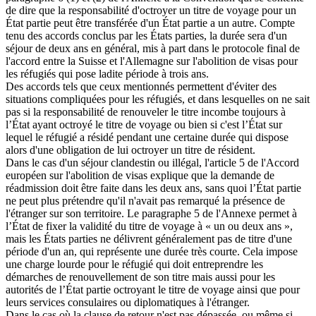
de dire que la responsabilité d'octroyer un titre de voyage pour un
État partie peut être transférée d'un État partie a un autre. Compte
tenu des accords conclus par les États parties, la durée sera d'un
séjour de deux ans en général, mis à part dans le protocole final de
l'accord entre la Suisse et l'Allemagne sur l'abolition de visas pour
les réfugiés qui pose ladite période à trois ans.
Des accords tels que ceux mentionnés permettent d'éviter des
situations compliquées pour les réfugiés, et dans lesquelles on ne sait
pas si la responsabilité de renouveler le titre incombe toujours à
l’État ayant octroyé le titre de voyage ou bien si c'est l’État sur
lequel le réfugié a résidé pendant une certaine durée qui dispose
alors d'une obligation de lui octroyer un titre de résident.
Dans le cas d'un séjour clandestin ou illégal, l'article 5 de l'Accord
européen sur l'abolition de visas explique que la demande de
réadmission doit être faite dans les deux ans, sans quoi l’État partie
ne peut plus prétendre qu'il n'avait pas remarqué la présence de
l'étranger sur son territoire. Le paragraphe 5 de l'Annexe permet à
l’État de fixer la validité du titre de voyage à « un ou deux ans »,
mais les États parties ne délivrent généralement pas de titre d'une
période d'un an, qui représente une durée très courte. Cela impose
une charge lourde pour le réfugié qui doit entreprendre les
démarches de renouvellement de son titre mais aussi pour les
autorités de l’État partie octroyant le titre de voyage ainsi que pour
leurs services consulaires ou diplomatiques à l'étranger.
Dans le cas où la clause de retour n'est pas dépassée, ou même si