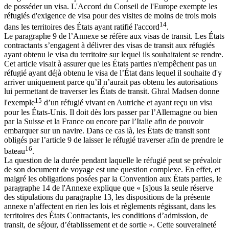
de posséder un visa. L'Accord du Conseil de l'Europe exempte les
réfugiés d'exigence de visa pour des visites de moins de trois mois
14
dans les territoires des États ayant ratifié l'accord
.
Le paragraphe 9 de l’Annexe se réfère aux visas de transit. Les États
contractants s’engagent à délivrer des visas de transit aux réfugiés
ayant obtenu le visa du territoire sur lequel ils souhaitaient se rendre.
Cet article visait à assurer que les États parties n'empêchent pas un
réfugié ayant déjà obtenu le visa de l’État dans lequel il souhaite d'y
arriver uniquement parce qu’il n’aurait pas obtenu les autorisations
lui permettant de traverser les États de transit. Ghral Madsen donne
15
l'exemple
d’un réfugié vivant en Autriche et ayant reçu un visa
pour les États-Unis. Il doit dès lors passer par l’Allemagne ou bien
par la Suisse et la France ou encore par l’Italie afin de pouvoir
embarquer sur un navire. Dans ce cas là, les États de transit sont
obligés par l’article 9 de laisser le réfugié traverser afin de prendre le
16
bateau
.
La question de la durée pendant laquelle le réfugié peut se prévaloir
de son document de voyage est une question complexe. En effet, et
malgré les obligations posées par la Convention aux États parties, le
paragraphe 14 de l'Annexe explique que « [s]ous la seule réserve
des stipulations du paragraphe 13, les dispositions de la présente
annexe n’affectent en rien les lois et règlements régissant, dans les
territoires des États Contractants, les conditions d’admission, de
transit, de séjour, d’établissement et de sortie ». Cette souveraineté