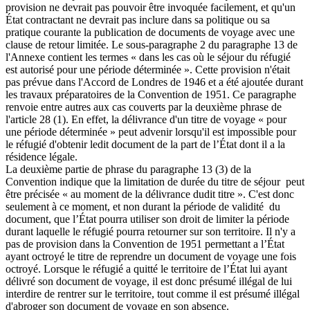
provision ne devrait pas pouvoir être invoquée facilement, et qu'un
État contractant ne devrait pas inclure dans sa politique ou sa
pratique courante la publication de documents de voyage avec une
clause de retour limitée. Le sous-paragraphe 2 du paragraphe 13 de
l'Annexe contient les termes « dans les cas où le séjour du réfugié
est autorisé pour une période déterminée ». Cette provision n'était
pas prévue dans l'Accord de Londres de 1946 et a été ajoutée durant
les travaux préparatoires de la Convention de 1951. Ce paragraphe
renvoie entre autres aux cas couverts par la deuxième phrase de
l'article 28 (1). En effet, la délivrance d'un titre de voyage « pour
une période déterminée » peut advenir lorsqu'il est impossible pour
le réfugié d'obtenir ledit document de la part de l’État dont il a la
résidence légale.
La deuxième partie de phrase du paragraphe 13 (3) de la
Convention indique que la limitation de durée du titre de séjour peut
être précisée « au moment de la délivrance dudit titre ». C'est donc
seulement à ce moment, et non durant la période de validité du
document, que l’État pourra utiliser son droit de limiter la période
durant laquelle le réfugié pourra retourner sur son territoire. Il n'y a
pas de provision dans la Convention de 1951 permettant a l’État
ayant octroyé le titre de reprendre un document de voyage une fois
octroyé. Lorsque le réfugié a quitté le territoire de l’État lui ayant
délivré son document de voyage, il est donc présumé illégal de lui
interdire de rentrer sur le territoire, tout comme il est présumé illégal
d'abroger son document de voyage en son absence.