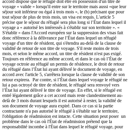
accord dispose que le réfugié doit être en possession d'un titre de
voyage « valide » lorsqu'il entre sur le territoire mais aussi «que leur
séjour soit inférieur ou égal à trois mois », le (b) précisant que pour
tout séjour de plus de trois mois, un visa est requis. L'article 5
précise que le séjour du réfugié sera plus long si l’État dans lequel il
voyage a « autorisé les intéressés à s'établir sur son territoire ». «
S'établir » dans l'Accord européen sur la suppression des visas fait
donc référence à la délivrance par l’État dans lequel un réfugié
voyage d'un titre de résident, qui s'étendra au-delà de la clause de
validité de retour de son titre de voyage. S'il reste moins de trois
mois, et selon le même accord, un titre de résident n'est pas exigé.
Toujours en référence au même accord, et dans le cas où l’État de
voyage octroie au réfugié un permis de résidence, le droit de retour
du réfugié dans l’État lui ayant délivré le document de voyage, en
accord avec l'article 5, s'arrêtera lorsque la clause de validité de son
retour expirera. Par contre, si l’État dans lequel voyage le réfugié ne
lui a pas octroyé de titre de résident, le réfugié sera renvoyé vers
l’État lui ayant délivré le titre de voyage. En effet, si le réfugié est
entré légalement grâce a cet accord mais reste clandestinement au-
delà de 3 mois durant lesquels il est autorisé à rester, la validité de
son document de voyage aura expiré. Dans ce cas si la partie
contractante n'a pas autorisé le réfugié à s'établir sur le territoire,
l'obligation de réadmission est intacte. Cette situation peut poser un
problème dans le cas où l'État de réadmission prétend que la
responsabilité incombe à l'État dans lequel le réfugié voyage, pour