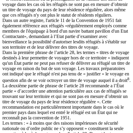
voyage dans les cas où les réfugiés ne sont pas en mesure d’obtenir
un titre de voyage du pays de leur résidence régulière, alors même
que ces réfugiés n'y ont plus le statut de résidents réguliers.
Dans un autre registre, l'article 11 de la Convention de 1951 fait
également référence aux réfugiés «régulièrement employés comme
membres de l'équipage à bord d'un navire battant pavillon d'un Etat
Contractant», demandant à l’Etat partie d’examiner avec
bienveillance la possibilité d'autoriser lesdits réfugiés à s'établir sur
son territoire et de leur délivrer des titres de voyage.
Dans la première phrase de l’article 28, les termes « titres de voyage
destinés à leur permettre de voyager hors de ce territoire » indiquent
qu'un État partie ne peut pas refuser de délivrer au réfugié un titre de
voyage en raison du but de son voyage. Les travaux préparatoires
ont indiqué que le réfugié n'est pas tenu de « justifier » le voyage en
8
question afin de se voir octroyer un titre de voyage auquel il a droit
.
La deuxième partie de phrase de l’article 28 recommande a l’État
partie « d’accorder une attention particulière aux cas de réfugiés se
trouvant sur leur territoire et qui ne sont pas en mesure d’obtenir un
titre de voyage du pays de leur résidence régulière ». Cette
recommandation est particulièrement importante dans le cas où le
premier pays dans lequel est entré le réfugié est un État qui ne
reconnaît pas la convention de 1951.
Les termes : « à moins que des raisons impérieuses de sécurité
nationale ou d’ordre public ne s’y opposent » constituent la seule