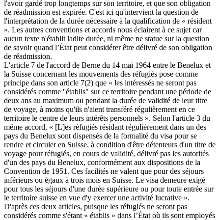
l'avoir gardé trop longtemps sur son territoire, et que son obligation
de réadmission est expirée. C'est ici qu'intervient la question de
l'interprétation de la durée nécessaire à la qualification de « résident
». Les autres conventions et accords nous éclairent à ce sujet car
aucun texte n'établit ladite durée, ni même ne statue sur la question
de savoir quand l’État peut considérer être délivré de son obligation
de réadmission.
L'article 7 de l'accord de Berne du 14 mai 1964 entre le Benelux et
la Suisse concernant les mouvements des réfugiés pose comme
principe dans son article 7(2) que « les intéressés ne seront pas
considérés comme ''établis" sur ce territoire pendant une période de
deux ans au maximum ou pendant la durée de validité de leur titre
de voyage, à moins qu'ils n'aient transféré régulièrement en ce
territoire le centre de leurs intérêts personnels ». Selon l'article 3 du
même accord, « [L]es réfugiés résidant régulièrement dans un des
pays du Benelux sont dispensés de la formalité du visa pour se
rendre et circuler en Suisse, à condition d'être détenteurs d'un titre de
voyage pour réfugiés, en cours de validité, délivré pas les autorités
d'un des pays du Benelux, conformément aux dispositions de la
Convention de 1951. Ces facilités ne valent que pour des séjours
inférieurs ou égaux à trois mois en Suisse. Le visa demeure exigé
pour tous les séjours d'une durée supérieure ou pour toute entrée sur
le territoire suisse en vue d'y exercer une activité lucrative ».
D'après ces deux articles, puisque les réfugiés ne seront pas
considérés comme s'étant « établis » dans l’État où ils sont employés