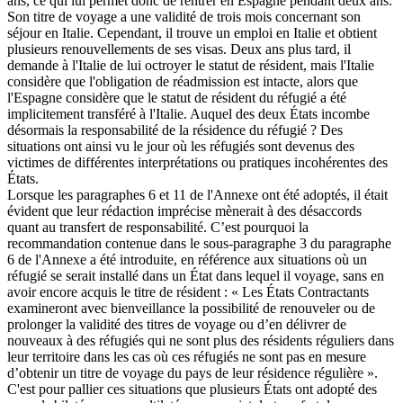
ans, ce qui lui permet donc de rentrer en Espagne pendant deux ans.
Son titre de voyage a une validité de trois mois concernant son
séjour en Italie. Cependant, il trouve un emploi en Italie et obtient
plusieurs renouvellements de ses visas. Deux ans plus tard, il
demande à l'Italie de lui octroyer le statut de résident, mais l'Italie
considère que l'obligation de réadmission est intacte, alors que
l'Espagne considère que le statut de résident du réfugié a été
implicitement transféré à l'Italie. Auquel des deux États incombe
désormais la responsabilité de la résidence du réfugié ? Des
situations ont ainsi vu le jour où les réfugiés sont devenus des
victimes de différentes interprétations ou pratiques incohérentes des
États.
Lorsque les paragraphes 6 et 11 de l'Annexe ont été adoptés, il était
évident que leur rédaction imprécise mènerait à des désaccords
quant au transfert de responsabilité. C’est pourquoi la
recommandation contenue dans le sous-paragraphe 3 du paragraphe
6 de l'Annexe a été introduite, en référence aux situations où un
réfugié se serait installé dans un État dans lequel il voyage, sans en
avoir encore acquis le titre de résident : « Les États Contractants
examineront avec bienveillance la possibilité de renouveler ou de
prolonger la validité des titres de voyage ou d’en délivrer de
nouveaux à des réfugiés qui ne sont plus des résidents réguliers dans
leur territoire dans les cas où ces réfugiés ne sont pas en mesure
d’obtenir un titre de voyage du pays de leur résidence régulière ».
C'est pour pallier ces situations que plusieurs États ont adopté des