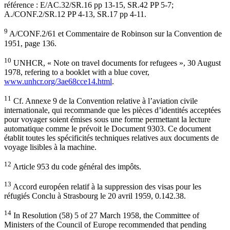
référence : E/AC.32/SR.16 pp 13-15, SR.42 PP 5-7;
A./CONF.2/SR.12 PP 4-13, SR.17 pp 4-11.
9
A/CONF.2/61 et Commentaire de Robinson sur la Convention de
1951, page 136.
10
UNHCR, « Note on travel documents for refugees », 30 August
1978, refering to a booklet with a blue cover,
www.unhcr.org/3ae68cce14.html
.
11
Cf. Annexe 9 de la Convention relative à l’aviation civile
internationale, qui recommande que les pièces d’identités acceptées
pour voyager soient émises sous une forme permettant la lecture
automatique comme le prévoit le Document 9303. Ce document
établit toutes les spécificités techniques relatives aux documents de
voyage lisibles à la machine.
12
Article 953 du code général des impôts.
13
Accord européen relatif à la suppression des visas pour les
réfugiés Conclu à Strasbourg le 20 avril 1959, 0.142.38.
14
In Resolution (58) 5 of 27 March 1958, the Committee of
Ministers of the Council of Europe recommended that pending