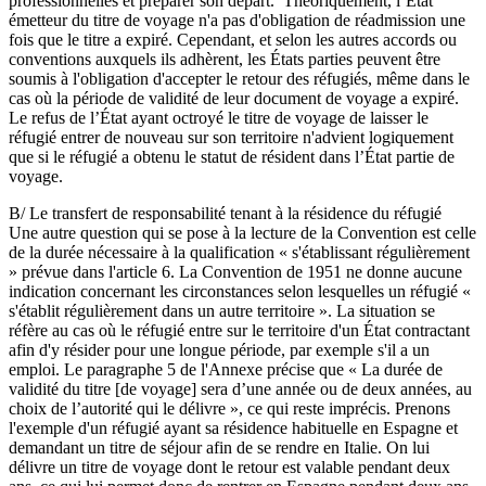
professionnelles et préparer son départ. Théoriquement, l’État
émetteur du titre de voyage n'a pas d'obligation de réadmission une
fois que le titre a expiré. Cependant, et selon les autres accords ou
conventions auxquels ils adhèrent, les États parties peuvent être
soumis à l'obligation d'accepter le retour des réfugiés, même dans le
cas où la période de validité de leur document de voyage a expiré.
Le refus de l’État ayant octroyé le titre de voyage de laisser le
réfugié entrer de nouveau sur son territoire n'advient logiquement
que si le réfugié a obtenu le statut de résident dans l’État partie de
voyage.
B/ Le transfert de responsabilité tenant à la résidence du réfugié
Une autre question qui se pose à la lecture de la Convention est celle
de la durée nécessaire à la qualification « s'établissant régulièrement
» prévue dans l'article 6. La Convention de 1951 ne donne aucune
indication concernant les circonstances selon lesquelles un réfugié «
s'établit régulièrement dans un autre territoire ». La situation se
réfère au cas où le réfugié entre sur le territoire d'un État contractant
afin d'y résider pour une longue période, par exemple s'il a un
emploi. Le paragraphe 5 de l'Annexe précise que « La durée de
validité du titre [de voyage] sera d’une année ou de deux années, au
choix de l’autorité qui le délivre », ce qui reste imprécis. Prenons
l'exemple d'un réfugié ayant sa résidence habituelle en Espagne et
demandant un titre de séjour afin de se rendre en Italie. On lui
délivre un titre de voyage dont le retour est valable pendant deux