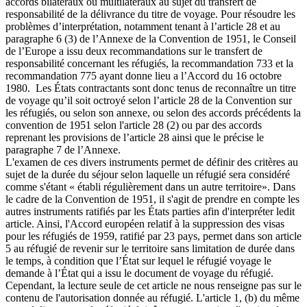
accords bilatéraux ou multilatéraux au sujet du transfert de
responsabilité de la délivrance du titre de voyage. Pour résoudre les
problèmes d’interprétation, notamment tenant à l’article 28 et au
paragraphe 6 (3) de l’Annexe de la Convention de 1951, le Conseil
de l’Europe a issu deux recommandations sur le transfert de
responsabilité concernant les réfugiés, la recommandation 733 et la
recommandation 775 ayant donne lieu a l’Accord du 16 octobre
1980. Les États contractants sont donc tenus de reconnaître un titre
de voyage qu’il soit octroyé selon l’article 28 de la Convention sur
les réfugiés, ou selon son annexe, ou selon des accords précédents la
convention de 1951 selon l'article 28 (2) ou par des accords
reprenant les provisions de l’article 28 ainsi que le précise le
paragraphe 7 de l’Annexe.
L'examen de ces divers instruments permet de définir des critères au
sujet de la durée du séjour selon laquelle un réfugié sera considéré
comme s'étant « établi régulièrement dans un autre territoire». Dans
le cadre de la Convention de 1951, il s'agit de prendre en compte les
autres instruments ratifiés par les États parties afin d'interpréter ledit
article. Ainsi, l'Accord européen relatif à la suppression des visas
pour les réfugiés de 1959, ratifié par 23 pays, permet dans son article
5 au réfugié de revenir sur le territoire sans limitation de durée dans
le temps, à condition que l’État sur lequel le réfugié voyage le
demande à l’État qui a issu le document de voyage du réfugié.
Cependant, la lecture seule de cet article ne nous renseigne pas sur le
contenu de l'autorisation donnée au réfugié. L'article 1, (b) du même