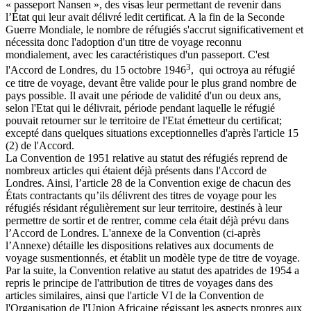
« passeport Nansen », des visas leur permettant de revenir dans
l’État qui leur avait délivré ledit certificat. A la fin de la Seconde
Guerre Mondiale, le nombre de réfugiés s'accrut significativement et
nécessita donc l'adoption d'un titre de voyage reconnu
mondialement, avec les caractéristiques d'un passeport. C'est
3
l'Accord de Londres, du 15 octobre 1946
, qui octroya au réfugié
ce titre de voyage, devant être valide pour le plus grand nombre de
pays possible. Il avait une période de validité d'un ou deux ans,
selon l'Etat qui le délivrait, période pendant laquelle le réfugié
pouvait retourner sur le territoire de l'Etat émetteur du certificat;
excepté dans quelques situations exceptionnelles d'après l'article 15
(2) de l'Accord.
La Convention de 1951 relative au statut des réfugiés reprend de
nombreux articles qui étaient déjà présents dans l'Accord de
Londres. Ainsi, l’article 28 de la Convention exige de chacun des
États contractants qu’ils délivrent des titres de voyage pour les
réfugiés résidant régulièrement sur leur territoire, destinés à leur
permettre de sortir et de rentrer, comme cela était déjà prévu dans
l’Accord de Londres. L'annexe de la Convention (ci-après
l’Annexe) détaille les dispositions relatives aux documents de
voyage susmentionnés, et établit un modèle type de titre de voyage.
Par la suite, la Convention relative au statut des apatrides de 1954 a
repris le principe de l'attribution de titres de voyages dans des
articles similaires, ainsi que l'article VI de la Convention de
l'Organisation de l'Union Africaine régissant les aspects propres aux