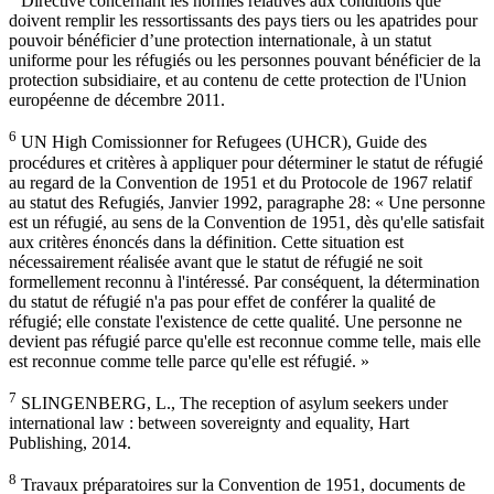
Directive concernant les normes relatives aux conditions que
doivent remplir les ressortissants des pays tiers ou les apatrides pour
pouvoir bénéficier d’une protection internationale, à un statut
uniforme pour les réfugiés ou les personnes pouvant bénéficier de la
protection subsidiaire, et au contenu de cette protection de l'Union
européenne de décembre 2011.
6
UN High Comissionner for Refugees (UHCR), Guide des
procédures et critères à appliquer pour déterminer le statut de réfugié
au regard de la Convention de 1951 et du Protocole de 1967 relatif
au statut des Refugiés, Janvier 1992, paragraphe 28: « Une personne
est un réfugié, au sens de la Convention de 1951, dès qu'elle satisfait
aux critères énoncés dans la définition. Cette situation est
nécessairement réalisée avant que le statut de réfugié ne soit
formellement reconnu à l'intéressé. Par conséquent, la détermination
du statut de réfugié n'a pas pour effet de conférer la qualité de
réfugié; elle constate l'existence de cette qualité. Une personne ne
devient pas réfugié parce qu'elle est reconnue comme telle, mais elle
est reconnue comme telle parce qu'elle est réfugié. »
7
SLINGENBERG, L., The reception of asylum seekers under
international law : between sovereignty and equality, Hart
Publishing, 2014.
8
Travaux préparatoires sur la Convention de 1951, documents de