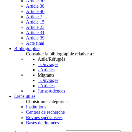
Article 30
Article 38
Article 46
Article 7
Article 15
Article 23
Article 31
Article 39
Acte final
Bibliographie
Consulter la bibliographie relative à :
Asile/Réfugiés
- Ouvrages
- Articles
Migrants
- Ouvrages
- Articles
Jurisprudences
Liens utiles
Choisir une catégorie :
Institutions
Centres de recherche
Revues spécialisées
Bases de données