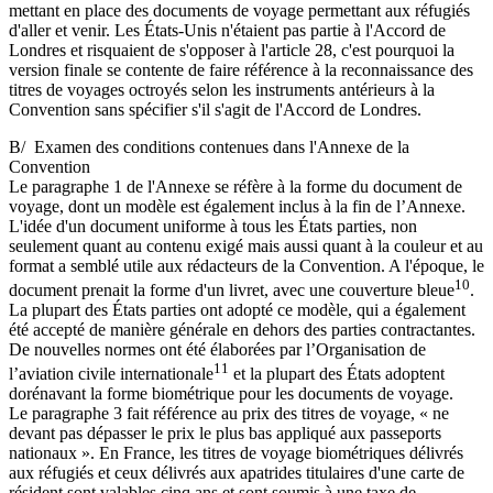
mettant en place des documents de voyage permettant aux réfugiés
d'aller et venir. Les États-Unis n'étaient pas partie à l'Accord de
Londres et risquaient de s'opposer à l'article 28, c'est pourquoi la
version finale se contente de faire référence à la reconnaissance des
titres de voyages octroyés selon les instruments antérieurs à la
Convention sans spécifier s'il s'agit de l'Accord de Londres.
B/ Examen des conditions contenues dans l'Annexe de la
Convention
Le paragraphe 1 de l'Annexe se réfère à la forme du document de
voyage, dont un modèle est également inclus à la fin de l’Annexe.
L'idée d'un document uniforme à tous les États parties, non
seulement quant au contenu exigé mais aussi quant à la couleur et au
format a semblé utile aux rédacteurs de la Convention. A l'époque, le
10
document prenait la forme d'un livret, avec une couverture bleue
.
La plupart des États parties ont adopté ce modèle, qui a également
été accepté de manière générale en dehors des parties contractantes.
De nouvelles normes ont été élaborées par l’Organisation de
11
l’aviation civile internationale
et la plupart des États adoptent
dorénavant la forme biométrique pour les documents de voyage.
Le paragraphe 3 fait référence au prix des titres de voyage, « ne
devant pas dépasser le prix le plus bas appliqué aux passeports
nationaux ». En France, les titres de voyage biométriques délivrés
aux réfugiés et ceux délivrés aux apatrides titulaires d'une carte de
résident sont valables cinq ans et sont soumis à une taxe de