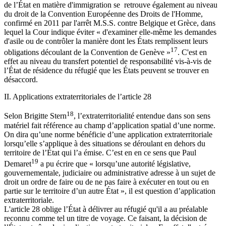
de l’État en matière d'immigration se retrouve également au niveau
du droit de la Convention Européenne des Droits de l'Homme,
confirmé en 2011 par l'arrêt M.S.S. contre Belgique et Grèce, dans
lequel la Cour indique éviter « d'examiner elle-même les demandes
d'asile ou de contrôler la manière dont les États remplissent leurs
17
obligations découlant de la Convention de Genève »
. C'est en
effet au niveau du transfert potentiel de responsabilité vis-à-vis de
l’État de résidence du réfugié que les États peuvent se trouver en
désaccord.
II. Applications extraterritoriales de l’article 28
18
Selon Brigitte Stern
, l’extraterritorialité entendue dans son sens
matériel fait référence au champ d’application spatial d’une norme.
On dira qu’une norme bénéficie d’une application extraterritoriale
lorsqu’elle s’applique à des situations se déroulant en dehors du
territoire de l’État qui l’a émise. C’est en en ce sens que Paul
19
Demaret
a pu écrire que « lorsqu’une autorité législative,
gouvernementale, judiciaire ou administrative adresse à un sujet de
droit un ordre de faire ou de ne pas faire à exécuter en tout ou en
partie sur le territoire d’un autre État », il est question d’application
extraterritoriale.
L'article 28 oblige l’État à délivrer au réfugié qu'il a au préalable
reconnu comme tel un titre de voyage. Ce faisant, la décision de