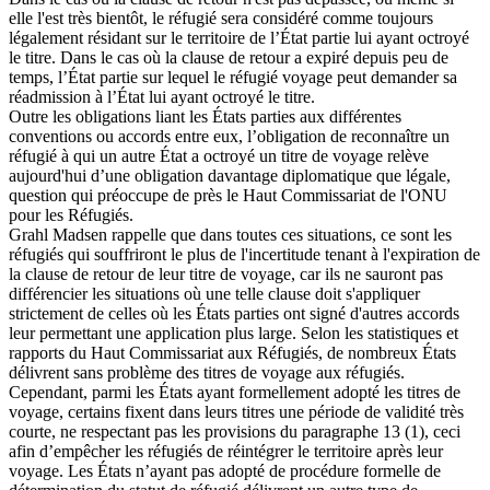
elle l'est très bientôt, le réfugié sera considéré comme toujours
légalement résidant sur le territoire de l’État partie lui ayant octroyé
le titre. Dans le cas où la clause de retour a expiré depuis peu de
temps, l’État partie sur lequel le réfugié voyage peut demander sa
réadmission à l’État lui ayant octroyé le titre.
Outre les obligations liant les États parties aux différentes
conventions ou accords entre eux, l’obligation de reconnaître un
réfugié à qui un autre État a octroyé un titre de voyage relève
aujourd'hui d’une obligation davantage diplomatique que légale,
question qui préoccupe de près le Haut Commissariat de l'ONU
pour les Réfugiés.
Grahl Madsen rappelle que dans toutes ces situations, ce sont les
réfugiés qui souffriront le plus de l'incertitude tenant à l'expiration de
la clause de retour de leur titre de voyage, car ils ne sauront pas
différencier les situations où une telle clause doit s'appliquer
strictement de celles où les États parties ont signé d'autres accords
leur permettant une application plus large. Selon les statistiques et
rapports du Haut Commissariat aux Réfugiés, de nombreux États
délivrent sans problème des titres de voyage aux réfugiés.
Cependant, parmi les États ayant formellement adopté les titres de
voyage, certains fixent dans leurs titres une période de validité très
courte, ne respectant pas les provisions du paragraphe 13 (1), ceci
afin d’empêcher les réfugiés de réintégrer le territoire après leur
voyage. Les États n’ayant pas adopté de procédure formelle de