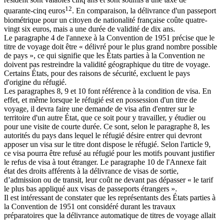
12
quarante-cinq euros
. En comparaison, la délivrance d'un passeport
biométrique pour un citoyen de nationalité française coûte quatre-
vingt six euros, mais a une durée de validité de dix ans.
Le paragraphe 4 de l'annexe à la Convention de 1951 précise que le
titre de voyage doit être « délivré pour le plus grand nombre possible
de pays », ce qui signifie que les États parties à la Convention ne
doivent pas restreindre la validité géographique du titre de voyage.
Certains États, pour des raisons de sécurité, excluent le pays
d'origine du réfugié.
Les paragraphes 8, 9 et 10 font référence à la condition de visa. En
effet, et même lorsque le réfugié est en possession d'un titre de
voyage, il devra faire une demande de visa afin d'entrer sur le
territoire d'un autre État, que ce soit pour y travailler, y étudier ou
pour une visite de courte durée. Ce sont, selon le paragraphe 8, les
autorités du pays dans lequel le réfugié désire entrer qui devront
apposer un visa sur le titre dont dispose le réfugié. Selon l'article 9,
ce visa pourra être refusé au réfugié pour les motifs pouvant justifier
le refus de visa à tout étranger. Le paragraphe 10 de l'Annexe fait
état des droits afférents à la délivrance de visas de sortie,
d’admission ou de transit, leur coût ne devant pas dépasser « le tarif
le plus bas appliqué aux visas de passeports étrangers ».
Il est intéressant de constater que les représentants des États parties à
la Convention de 1951 ont considéré durant les travaux
préparatoires que la délivrance automatique de titres de voyage allait