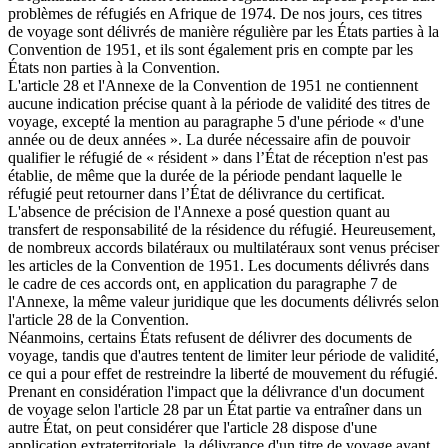
problèmes de réfugiés en Afrique de 1974. De nos jours, ces titres
de voyage sont délivrés de manière régulière par les États parties à la
Convention de 1951, et ils sont également pris en compte par les
États non parties à la Convention.
L'article 28 et l'Annexe de la Convention de 1951 ne contiennent
aucune indication précise quant à la période de validité des titres de
voyage, excepté la mention au paragraphe 5 d'une période « d'une
année ou de deux années ». La durée nécessaire afin de pouvoir
qualifier le réfugié de « résident » dans l’État de réception n'est pas
établie, de même que la durée de la période pendant laquelle le
réfugié peut retourner dans l’État de délivrance du certificat.
L'absence de précision de l'Annexe a posé question quant au
transfert de responsabilité de la résidence du réfugié. Heureusement,
de nombreux accords bilatéraux ou multilatéraux sont venus préciser
les articles de la Convention de 1951. Les documents délivrés dans
le cadre de ces accords ont, en application du paragraphe 7 de
l'Annexe, la même valeur juridique que les documents délivrés selon
l'article 28 de la Convention.
Néanmoins, certains États refusent de délivrer des documents de
voyage, tandis que d'autres tentent de limiter leur période de validité,
ce qui a pour effet de restreindre la liberté de mouvement du réfugié.
Prenant en considération l'impact que la délivrance d'un document
de voyage selon l'article 28 par un État partie va entraîner dans un
autre État, on peut considérer que l'article 28 dispose d'une
application extraterritoriale, la délivrance d'un titre de voyage ayant