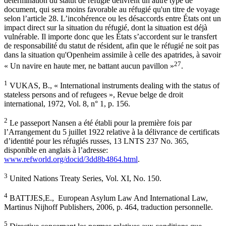
détermination du statut de réfugié délivrent un autre type de
document, qui sera moins favorable au réfugié qu'un titre de voyage
selon l’article 28. L’incohérence ou les désaccords entre États ont un
impact direct sur la situation du réfugié, dont la situation est déjà
vulnérable. Il importe donc que les États s’accordent sur le transfert
de responsabilité du statut de résident, afin que le réfugié ne soit pas
dans la situation qu'Openheim assimile à celle des apatrides, à savoir
27
« Un navire en haute mer, ne battant aucun pavillon »
.
1
VUKAS, B., « International instruments dealing with the status of
stateless persons and of refugees », Revue belge de droit
international, 1972, Vol. 8, n° 1, p. 156.
2
Le passeport Nansen a été établi pour la première fois par
l’Arrangement du 5 juillet 1922 relative à la délivrance de certificats
d’identité pour les réfugiés russes, 13 LNTS 237 No. 365,
disponible en anglais à l’adresse:
www.refworld.org/docid/3dd8b4864.html
.
3
United Nations Treaty Series, Vol. XI, No. 150.
4
BATTJES,E., European Asylum Law And International Law,
Martinus Nijhoff Publishers, 2006, p. 464, traduction personnelle.
5