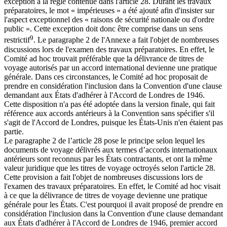
exception à la règle contenue dans l'article 28. Durant les travaux
préparatoires, le mot « impérieuses » a été ajouté afin d'insister sur
l'aspect exceptionnel des « raisons de sécurité nationale ou d'ordre
public ». Cette exception doit donc être comprise dans un sens
9
restrictif
. Le paragraphe 2 de l'Annexe a fait l'objet de nombreuses
discussions lors de l'examen des travaux préparatoires. En effet, le
Comité ad hoc trouvait préférable que la délivrance de titres de
voyage autorisés par un accord international devienne une pratique
générale. Dans ces circonstances, le Comité ad hoc proposait de
prendre en considération l'inclusion dans la Convention d'une clause
demandant aux États d'adhérer à l'Accord de Londres de 1946.
Cette disposition n'a pas été adoptée dans la version finale, qui fait
référence aux accords antérieurs à la Convention sans spécifier s'il
s'agit de l'Accord de Londres, puisque les États-Unis n'en étaient pas
partie.
Le paragraphe 2 de l’article 28 pose le principe selon lequel les
documents de voyage délivrés aux termes d’accords internationaux
antérieurs sont reconnus par les États contractants, et ont la même
valeur juridique que les titres de voyage octroyés selon l'article 28.
Cette provision a fait l'objet de nombreuses discussions lors de
l'examen des travaux préparatoires. En effet, le Comité ad hoc visait
à ce que la délivrance de titres de voyage devienne une pratique
générale pour les États. C'est pourquoi il avait proposé de prendre en
considération l'inclusion dans la Convention d'une clause demandant
aux États d'adhérer à l'Accord de Londres de 1946, premier accord