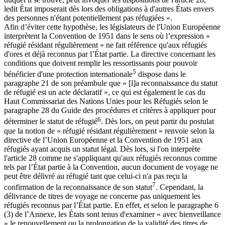
ledit État imposerait dès lors des obligations à d'autres États envers
des personnes n'étant potentiellement pas réfugiées ».
Afin d’éviter cette hypothèse, les législateurs de l'Union Européenne
interprètent la Convention de 1951 dans le sens où l’expression «
réfugié résidant régulièrement » ne fait référence qu'aux réfugiés
d'ores et déjà reconnus par l’État partie. La directive concernant les
conditions que doivent remplir les ressortissants pour pouvoir
5
bénéficier d'une protection internationale
dispose dans le
paragraphe 21 de son préambule que « [l]a reconnaissance du statut
de réfugié est un acte déclaratif », ce qui est également le cas du
Haut Commissariat des Nations Unies pour les Réfugiés selon le
paragraphe 28 du Guide des procédures et critères à appliquer pour
6
déterminer le statut de réfugié
. Dès lors, on peut partir du postulat
que la notion de « réfugié résidant régulièrement » renvoie selon la
directive de l’Union Européenne et la Convention de 1951 aux
réfugiés ayant acquis un statut légal. Dès lors, si l'on interprète
l'article 28 comme ne s'appliquant qu'aux réfugiés reconnus comme
tels par l’État partie à la Convention, aucun document de voyage ne
peut être délivré au réfugié tant que celui-ci n'a pas reçu la
7
confirmation de la reconnaissance de son statut
. Cependant, la
délivrance de titres de voyage ne concerne pas uniquement les
réfugiés reconnus par l’État partie. En effet, et selon le paragraphe 6
(3) de l’Annexe, les États sont tenus d'examiner « avec bienveillance
» le renouvellement ou la prolongation de la validité des titres de