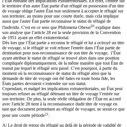
l’État entraîne des implications extraterritoriales. En effet, l'entrée sur
le territoire d'un autre État partie d'un réfugié en possession d'un titre
de voyage oblige l'autre État non seulement à accepter le réfugié sur
son territoire, au moins pour une courte durée, mais cela implique
aussi que l'autre État partie reconnaisse le statut de réfugié de
20
l'individu. C'est en ce sens que Philomena Obessi
explique dans
son analyse que l’article 28 est la seule provision de la Convention
de 1951 ayant un effet extraterritorial.
Dès lors que l’État partie a reconnu le réfugié et lui a octroyé un titre
de voyage, si le réfugié se voit refuser l'entrée dans l’État partie de
destination pour non-reconnaissance de son titre de voyage, l’État
ayant attribue le statut de réfugié se trouvé alors dans une position
compliquée diplomatiquement, de la même manière que tout État de
transit par lequel le réfugié sera passé. C'est pourquoi, à partir du
moment où la reconnaissance de statut du réfugié ainsi que la
demande de titre de voyage ont été faites en toute bona fide, les
États parties devraient s’entendre sur son statut.
Cependant, et malgré les implications extraterritoriales, un État peut
toujours refuser au réfugié détenant un titre de voyage l’entrée sur
son territoire. De plus, la seule réelle obligation de l’État en accord
avec l'article 28 tient à la reconnaissance dudit titre de voyage en
tant que document permettant au réfugié de voyager, ne serait-ce que
21
pour une courte période
.
A/ Le droit de retour du réfugié au delà de la période de validité de