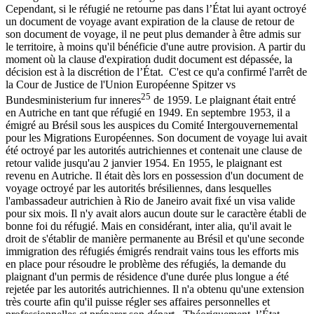
Cependant, si le réfugié ne retourne pas dans l’État lui ayant octroyé
un document de voyage avant expiration de la clause de retour de
son document de voyage, il ne peut plus demander à être admis sur
le territoire, à moins qu'il bénéficie d'une autre provision. A partir du
moment où la clause d'expiration dudit document est dépassée, la
décision est à la discrétion de l’État. C'est ce qu'a confirmé l'arrêt de
la Cour de Justice de l'Union Européenne Spitzer vs
25
Bundesministerium fur inneres
de 1959. Le plaignant était entré
en Autriche en tant que réfugié en 1949. En septembre 1953, il a
émigré au Brésil sous les auspices du Comité Intergouvernemental
pour les Migrations Européennes. Son document de voyage lui avait
été octroyé par les autorités autrichiennes et contenait une clause de
retour valide jusqu'au 2 janvier 1954. En 1955, le plaignant est
revenu en Autriche. Il était dès lors en possession d'un document de
voyage octroyé par les autorités brésiliennes, dans lesquelles
l'ambassadeur autrichien à Rio de Janeiro avait fixé un visa valide
pour six mois. Il n'y avait alors aucun doute sur le caractère établi de
bonne foi du réfugié. Mais en considérant, inter alia, qu'il avait le
droit de s'établir de manière permanente au Brésil et qu'une seconde
immigration des réfugiés émigrés rendrait vains tous les efforts mis
en place pour résoudre le problème des réfugiés, la demande du
plaignant d'un permis de résidence d'une durée plus longue a été
rejetée par les autorités autrichiennes. Il n'a obtenu qu'une extension
très courte afin qu'il puisse régler ses affaires personnelles et