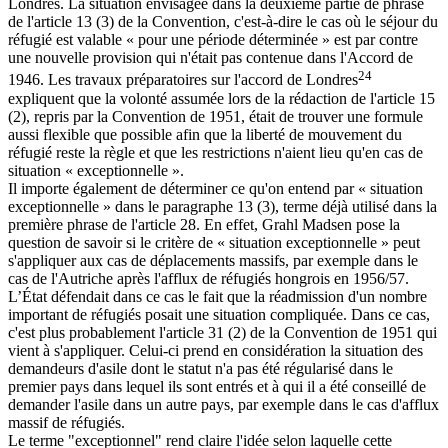
Londres. La situation envisagée dans la deuxième partie de phrase
de l'article 13 (3) de la Convention, c'est-à-dire le cas où le séjour du
réfugié est valable « pour une période déterminée » est par contre
une nouvelle provision qui n'était pas contenue dans l'Accord de
24
1946. Les travaux préparatoires sur l'accord de Londres
expliquent que la volonté assumée lors de la rédaction de l'article 15
(2), repris par la Convention de 1951, était de trouver une formule
aussi flexible que possible afin que la liberté de mouvement du
réfugié reste la règle et que les restrictions n'aient lieu qu'en cas de
situation « exceptionnelle ».
Il importe également de déterminer ce qu'on entend par « situation
exceptionnelle » dans le paragraphe 13 (3), terme déjà utilisé dans la
première phrase de l'article 28. En effet, Grahl Madsen pose la
question de savoir si le critère de « situation exceptionnelle » peut
s'appliquer aux cas de déplacements massifs, par exemple dans le
cas de l'Autriche après l'afflux de réfugiés hongrois en 1956/57.
L’État défendait dans ce cas le fait que la réadmission d'un nombre
important de réfugiés posait une situation compliquée. Dans ce cas,
c'est plus probablement l'article 31 (2) de la Convention de 1951 qui
vient à s'appliquer. Celui-ci prend en considération la situation des
demandeurs d'asile dont le statut n'a pas été régularisé dans le
premier pays dans lequel ils sont entrés et à qui il a été conseillé de
demander l'asile dans un autre pays, par exemple dans le cas d'afflux
massif de réfugiés.
Le terme "exceptionnel" rend claire l'idée selon laquelle cette