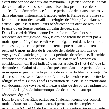
avant une période de deux ans maximum, ils gardent donc leur droit
de retour soit en Suisse soit dans le Benelux pendant ces deux
années. La même référence à « une période de deux ans » se trouve
dans plusieurs instruments. L'accord entre la France et la Suisse sur
le droit de retour des travailleurs réfugiés de 1960 prévoit dans son
article 1 que lesdits travailleurs bénéficient d'un droit de retour en
France ou en Suisse pendant un délai de deux ans.
Dans l'accord de Vienne entre l'Autriche et le Benelux sur la
résidence des réfugiés de 1965, le droit de retour ne s'éteint pas à
moins que le réfugié ne se soit « établi légalement dans le territoire
en question, pour une période ininterrompue de 2 ans ou bien
pendant 6 mois au delà de la période de validité de son titre de
voyage ». Cet article propose deux périodes de référence. Il semble
cependant que la période la plus courte soit celle à prendre en
considération, car il est indiqué dans les articles 2 (1) et 4 (1) que la
demande de réadmission doit être présentée dans une période de six
mois après expiration de la période de validité du titre de voyage. En
d'autres termes, selon l'accord de Vienne, le devoir de réadmettre le
réfugié s'arrête six mois après l'expiration de la clause de retour dans
son document de voyage, et il n'existe plus de devoir de réadmission
à la fin de la période ininterrompue de deux ans en tant que
26
résidence légale
.
Dans le cas où les États parties ont également conclu des accords
multilatéraux ou bilatéraux, ceux-ci permettent de compléter le
paragraphe 6 (1) et (2) de l'Annexe à la Convention qui se contente