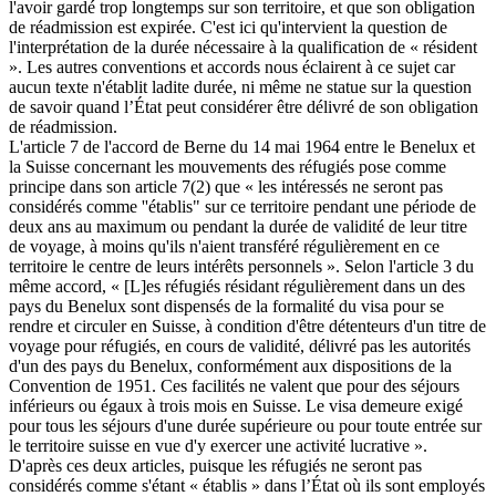
l'avoir gardé trop longtemps sur son territoire, et que son obligation
de réadmission est expirée. C'est ici qu'intervient la question de
l'interprétation de la durée nécessaire à la qualification de « résident
». Les autres conventions et accords nous éclairent à ce sujet car
aucun texte n'établit ladite durée, ni même ne statue sur la question
de savoir quand l’État peut considérer être délivré de son obligation
de réadmission.
L'article 7 de l'accord de Berne du 14 mai 1964 entre le Benelux et
la Suisse concernant les mouvements des réfugiés pose comme
principe dans son article 7(2) que « les intéressés ne seront pas
considérés comme ''établis" sur ce territoire pendant une période de
deux ans au maximum ou pendant la durée de validité de leur titre
de voyage, à moins qu'ils n'aient transféré régulièrement en ce
territoire le centre de leurs intérêts personnels ». Selon l'article 3 du
même accord, « [L]es réfugiés résidant régulièrement dans un des
pays du Benelux sont dispensés de la formalité du visa pour se
rendre et circuler en Suisse, à condition d'être détenteurs d'un titre de
voyage pour réfugiés, en cours de validité, délivré pas les autorités
d'un des pays du Benelux, conformément aux dispositions de la
Convention de 1951. Ces facilités ne valent que pour des séjours
inférieurs ou égaux à trois mois en Suisse. Le visa demeure exigé
pour tous les séjours d'une durée supérieure ou pour toute entrée sur
le territoire suisse en vue d'y exercer une activité lucrative ».
D'après ces deux articles, puisque les réfugiés ne seront pas
considérés comme s'étant « établis » dans l’État où ils sont employés