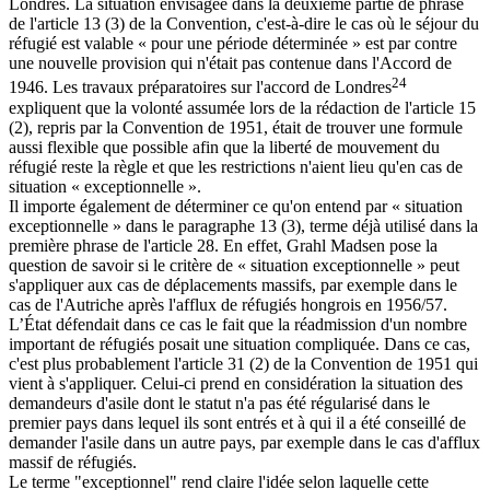
Londres. La situation envisagée dans la deuxième partie de phrase
de l'article 13 (3) de la Convention, c'est-à-dire le cas où le séjour du
réfugié est valable « pour une période déterminée » est par contre
une nouvelle provision qui n'était pas contenue dans l'Accord de
24
1946. Les travaux préparatoires sur l'accord de Londres
expliquent que la volonté assumée lors de la rédaction de l'article 15
(2), repris par la Convention de 1951, était de trouver une formule
aussi flexible que possible afin que la liberté de mouvement du
réfugié reste la règle et que les restrictions n'aient lieu qu'en cas de
situation « exceptionnelle ».
Il importe également de déterminer ce qu'on entend par « situation
exceptionnelle » dans le paragraphe 13 (3), terme déjà utilisé dans la
première phrase de l'article 28. En effet, Grahl Madsen pose la
question de savoir si le critère de « situation exceptionnelle » peut
s'appliquer aux cas de déplacements massifs, par exemple dans le
cas de l'Autriche après l'afflux de réfugiés hongrois en 1956/57.
L’État défendait dans ce cas le fait que la réadmission d'un nombre
important de réfugiés posait une situation compliquée. Dans ce cas,
c'est plus probablement l'article 31 (2) de la Convention de 1951 qui
vient à s'appliquer. Celui-ci prend en considération la situation des
demandeurs d'asile dont le statut n'a pas été régularisé dans le
premier pays dans lequel ils sont entrés et à qui il a été conseillé de
demander l'asile dans un autre pays, par exemple dans le cas d'afflux
massif de réfugiés.
Le terme "exceptionnel" rend claire l'idée selon laquelle cette