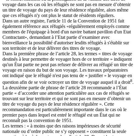
voyage dans les cas où les réfugiés ne sont pas en mesure d’obtenir
un titre de voyage du pays de leur résidence régulière, alors même
que ces réfugiés n'y ont plus le statut de résidents réguliers.
Dans un autre registre, l'article 11 de la Convention de 1951 fait
également référence aux réfugiés «régulièrement employés comme
membres de l'équipage à bord d'un navire battant pavillon d'un Etat
Contractant», demandant à l’Etat partie d’examiner avec
bienveillance la possibilité d'autoriser lesdits réfugiés à s'établir sur
son territoire et de leur délivrer des titres de voyage.
Dans la première phrase de l’article 28, les termes « titres de voyage
destinés à leur permettre de voyager hors de ce territoire » indiquent
qu'un État partie ne peut pas refuser de délivrer au réfugié un titre de
voyage en raison du but de son voyage. Les travaux préparatoires
ont indiqué que le réfugié n'est pas tenu de « justifier » le voyage en
8
question afin de se voir octroyer un titre de voyage auquel il a droit
.
La deuxième partie de phrase de l’article 28 recommande a l’État
partie « d’accorder une attention particulière aux cas de réfugiés se
trouvant sur leur territoire et qui ne sont pas en mesure d’obtenir un
titre de voyage du pays de leur résidence régulière ». Cette
recommandation est particulièrement importante dans le cas où le
premier pays dans lequel est entré le réfugié est un État qui ne
reconnaît pas la convention de 1951.
Les termes : « à moins que des raisons impérieuses de sécurité
nationale ou d’ordre public ne s’y opposent » constituent la seule