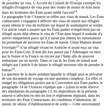
de posséder un visa. L'Accord du Conseil de l'Europe exempte les
réfugiés d'exigence de visa pour des visites de moins de trois mois
14
dans les territoires des États ayant ratifié l'accord
.
Le paragraphe 9 de l’Annexe se réfère aux visas de transit. Les États
contractants s’engagent à délivrer des visas de transit aux réfugiés
ayant obtenu le visa du territoire sur lequel ils souhaitaient se rendre.
Cet article visait à assurer que les États parties n'empêchent pas un
réfugié ayant déjà obtenu le visa de l’État dans lequel il souhaite d'y
arriver uniquement parce qu’il n’aurait pas obtenu les autorisations
lui permettant de traverser les États de transit. Ghral Madsen donne
15
l'exemple
d’un réfugié vivant en Autriche et ayant reçu un visa
pour les États-Unis. Il doit dès lors passer par l’Allemagne ou bien
par la Suisse et la France ou encore par l’Italie afin de pouvoir
embarquer sur un navire. Dans ce cas là, les États de transit sont
obligés par l’article 9 de laisser le réfugié traverser afin de prendre le
16
bateau
.
La question de la durée pendant laquelle le réfugié peut se prévaloir
de son document de voyage est une question complexe. En effet, et
malgré les obligations posées par la Convention aux États parties, le
paragraphe 14 de l'Annexe explique que « [s]ous la seule réserve
des stipulations du paragraphe 13, les dispositions de la présente
annexe n’affectent en rien les lois et règlements régissant, dans les
territoires des États Contractants, les conditions d’admission, de
transit, de séjour, d’établissement et de sortie ». Cette souveraineté