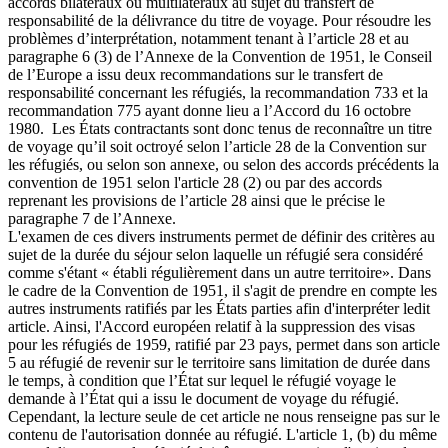
accords bilatéraux ou multilatéraux au sujet du transfert de
responsabilité de la délivrance du titre de voyage. Pour résoudre les
problèmes d’interprétation, notamment tenant à l’article 28 et au
paragraphe 6 (3) de l’Annexe de la Convention de 1951, le Conseil
de l’Europe a issu deux recommandations sur le transfert de
responsabilité concernant les réfugiés, la recommandation 733 et la
recommandation 775 ayant donne lieu a l’Accord du 16 octobre
1980. Les États contractants sont donc tenus de reconnaître un titre
de voyage qu’il soit octroyé selon l’article 28 de la Convention sur
les réfugiés, ou selon son annexe, ou selon des accords précédents la
convention de 1951 selon l'article 28 (2) ou par des accords
reprenant les provisions de l’article 28 ainsi que le précise le
paragraphe 7 de l’Annexe.
L'examen de ces divers instruments permet de définir des critères au
sujet de la durée du séjour selon laquelle un réfugié sera considéré
comme s'étant « établi régulièrement dans un autre territoire». Dans
le cadre de la Convention de 1951, il s'agit de prendre en compte les
autres instruments ratifiés par les États parties afin d'interpréter ledit
article. Ainsi, l'Accord européen relatif à la suppression des visas
pour les réfugiés de 1959, ratifié par 23 pays, permet dans son article
5 au réfugié de revenir sur le territoire sans limitation de durée dans
le temps, à condition que l’État sur lequel le réfugié voyage le
demande à l’État qui a issu le document de voyage du réfugié.
Cependant, la lecture seule de cet article ne nous renseigne pas sur le
contenu de l'autorisation donnée au réfugié. L'article 1, (b) du même