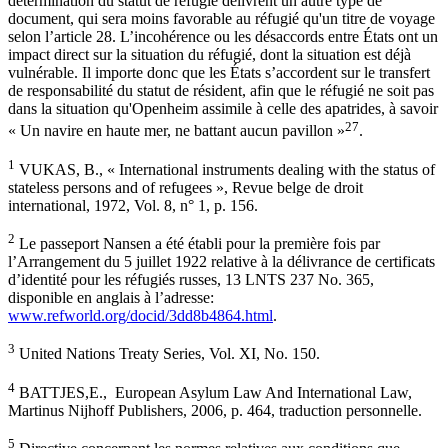
détermination du statut de réfugié délivrent un autre type de
document, qui sera moins favorable au réfugié qu'un titre de voyage
selon l’article 28. L’incohérence ou les désaccords entre États ont un
impact direct sur la situation du réfugié, dont la situation est déjà
vulnérable. Il importe donc que les États s’accordent sur le transfert
de responsabilité du statut de résident, afin que le réfugié ne soit pas
dans la situation qu'Openheim assimile à celle des apatrides, à savoir
27
« Un navire en haute mer, ne battant aucun pavillon »
.
1
VUKAS, B., « International instruments dealing with the status of
stateless persons and of refugees », Revue belge de droit
international, 1972, Vol. 8, n° 1, p. 156.
2
Le passeport Nansen a été établi pour la première fois par
l’Arrangement du 5 juillet 1922 relative à la délivrance de certificats
d’identité pour les réfugiés russes, 13 LNTS 237 No. 365,
disponible en anglais à l’adresse:
www.refworld.org/docid/3dd8b4864.html
.
3
United Nations Treaty Series, Vol. XI, No. 150.
4
BATTJES,E., European Asylum Law And International Law,
Martinus Nijhoff Publishers, 2006, p. 464, traduction personnelle.
5