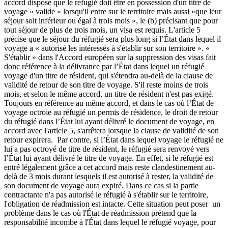
accord dispose que le réfugié doit être en possession d'un titre de
voyage « valide » lorsqu'il entre sur le territoire mais aussi «que leur
séjour soit inférieur ou égal à trois mois », le (b) précisant que pour
tout séjour de plus de trois mois, un visa est requis. L'article 5
précise que le séjour du réfugié sera plus long si l’État dans lequel il
voyage a « autorisé les intéressés à s'établir sur son territoire ». «
S'établir » dans l'Accord européen sur la suppression des visas fait
donc référence à la délivrance par l’État dans lequel un réfugié
voyage d'un titre de résident, qui s'étendra au-delà de la clause de
validité de retour de son titre de voyage. S'il reste moins de trois
mois, et selon le même accord, un titre de résident n'est pas exigé.
Toujours en référence au même accord, et dans le cas où l’État de
voyage octroie au réfugié un permis de résidence, le droit de retour
du réfugié dans l’État lui ayant délivré le document de voyage, en
accord avec l'article 5, s'arrêtera lorsque la clause de validité de son
retour expirera. Par contre, si l’État dans lequel voyage le réfugié ne
lui a pas octroyé de titre de résident, le réfugié sera renvoyé vers
l’État lui ayant délivré le titre de voyage. En effet, si le réfugié est
entré légalement grâce a cet accord mais reste clandestinement au-
delà de 3 mois durant lesquels il est autorisé à rester, la validité de
son document de voyage aura expiré. Dans ce cas si la partie
contractante n'a pas autorisé le réfugié à s'établir sur le territoire,
l'obligation de réadmission est intacte. Cette situation peut poser un
problème dans le cas où l'État de réadmission prétend que la
responsabilité incombe à l'État dans lequel le réfugié voyage, pour