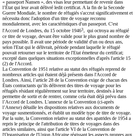
« passeport Nansen », des visas leur permettant de revenir dans
l’État qui leur avait délivré ledit certificat. A la fin de la Seconde
Guerre Mondiale, le nombre de réfugiés s'accrut significativement et
nécessita donc l'adoption d'un titre de voyage reconnu
mondialement, avec les caractéristiques d'un passeport. C'est
3
l'Accord de Londres, du 15 octobre 1946
, qui octroya au réfugié
ce titre de voyage, devant être valide pour le plus grand nombre de
pays possible. Il avait une période de validité d'un ou deux ans,
selon l'Etat qui le délivrait, période pendant laquelle le réfugié
pouvait retourner sur le territoire de l'Etat émetteur du certificat;
excepté dans quelques situations exceptionnelles d'après l'article 15
(2) de l'Accord.
La Convention de 1951 relative au statut des réfugiés reprend de
nombreux articles qui étaient déjà présents dans l'Accord de
Londres. Ainsi, l’article 28 de la Convention exige de chacun des
États contractants qu’ils délivrent des titres de voyage pour les
réfugiés résidant régulièrement sur leur territoire, destinés à leur
permettre de sortir et de rentrer, comme cela était déjà prévu dans
l’Accord de Londres. L'annexe de la Convention (ci-après
l’Annexe) détaille les dispositions relatives aux documents de
voyage susmentionnés, et établit un modèle type de titre de voyage.
Par la suite, la Convention relative au statut des apatrides de 1954 a
repris le principe de l'attribution de titres de voyages dans des
articles similaires, ainsi que l'article VI de la Convention de
l'Organisation de l'Union Africaine régissant les aspects propres aux