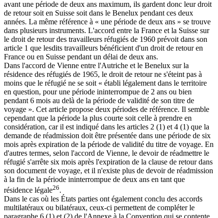
avant une période de deux ans maximum, ils gardent donc leur droit
de retour soit en Suisse soit dans le Benelux pendant ces deux
années. La même référence à « une période de deux ans » se trouve
dans plusieurs instruments. L'accord entre la France et la Suisse sur
le droit de retour des travailleurs réfugiés de 1960 prévoit dans son
article 1 que lesdits travailleurs bénéficient d'un droit de retour en
France ou en Suisse pendant un délai de deux ans.
Dans l'accord de Vienne entre l'Autriche et le Benelux sur la
résidence des réfugiés de 1965, le droit de retour ne s'éteint pas à
moins que le réfugié ne se soit « établi légalement dans le territoire
en question, pour une période ininterrompue de 2 ans ou bien
pendant 6 mois au delà de la période de validité de son titre de
voyage ». Cet article propose deux périodes de référence. Il semble
cependant que la période la plus courte soit celle à prendre en
considération, car il est indiqué dans les articles 2 (1) et 4 (1) que la
demande de réadmission doit être présentée dans une période de six
mois après expiration de la période de validité du titre de voyage. En
d'autres termes, selon l'accord de Vienne, le devoir de réadmettre le
réfugié s'arrête six mois après l'expiration de la clause de retour dans
son document de voyage, et il n'existe plus de devoir de réadmission
à la fin de la période ininterrompue de deux ans en tant que
26
résidence légale
.
Dans le cas où les États parties ont également conclu des accords
multilatéraux ou bilatéraux, ceux-ci permettent de compléter le
paragraphe 6 (1) et (2) de l'Annexe à la Convention qui se contente