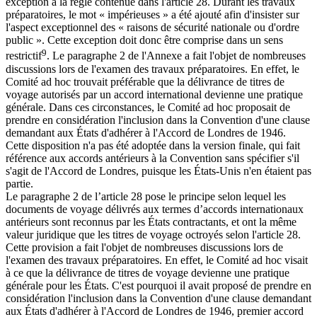
exception à la règle contenue dans l'article 28. Durant les travaux
préparatoires, le mot « impérieuses » a été ajouté afin d'insister sur
l'aspect exceptionnel des « raisons de sécurité nationale ou d'ordre
public ». Cette exception doit donc être comprise dans un sens
9
restrictif
. Le paragraphe 2 de l'Annexe a fait l'objet de nombreuses
discussions lors de l'examen des travaux préparatoires. En effet, le
Comité ad hoc trouvait préférable que la délivrance de titres de
voyage autorisés par un accord international devienne une pratique
générale. Dans ces circonstances, le Comité ad hoc proposait de
prendre en considération l'inclusion dans la Convention d'une clause
demandant aux États d'adhérer à l'Accord de Londres de 1946.
Cette disposition n'a pas été adoptée dans la version finale, qui fait
référence aux accords antérieurs à la Convention sans spécifier s'il
s'agit de l'Accord de Londres, puisque les États-Unis n'en étaient pas
partie.
Le paragraphe 2 de l’article 28 pose le principe selon lequel les
documents de voyage délivrés aux termes d’accords internationaux
antérieurs sont reconnus par les États contractants, et ont la même
valeur juridique que les titres de voyage octroyés selon l'article 28.
Cette provision a fait l'objet de nombreuses discussions lors de
l'examen des travaux préparatoires. En effet, le Comité ad hoc visait
à ce que la délivrance de titres de voyage devienne une pratique
générale pour les États. C'est pourquoi il avait proposé de prendre en
considération l'inclusion dans la Convention d'une clause demandant
aux États d'adhérer à l'Accord de Londres de 1946, premier accord