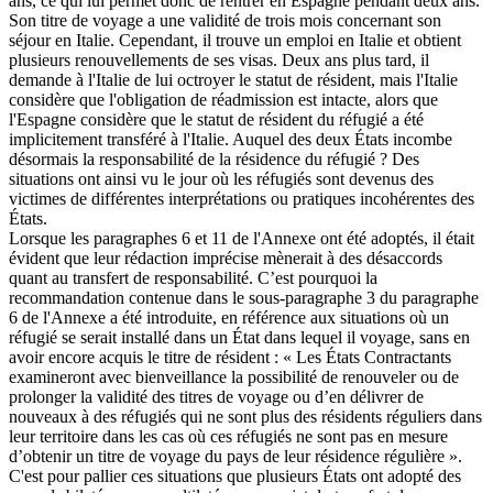
ans, ce qui lui permet donc de rentrer en Espagne pendant deux ans.
Son titre de voyage a une validité de trois mois concernant son
séjour en Italie. Cependant, il trouve un emploi en Italie et obtient
plusieurs renouvellements de ses visas. Deux ans plus tard, il
demande à l'Italie de lui octroyer le statut de résident, mais l'Italie
considère que l'obligation de réadmission est intacte, alors que
l'Espagne considère que le statut de résident du réfugié a été
implicitement transféré à l'Italie. Auquel des deux États incombe
désormais la responsabilité de la résidence du réfugié ? Des
situations ont ainsi vu le jour où les réfugiés sont devenus des
victimes de différentes interprétations ou pratiques incohérentes des
États.
Lorsque les paragraphes 6 et 11 de l'Annexe ont été adoptés, il était
évident que leur rédaction imprécise mènerait à des désaccords
quant au transfert de responsabilité. C’est pourquoi la
recommandation contenue dans le sous-paragraphe 3 du paragraphe
6 de l'Annexe a été introduite, en référence aux situations où un
réfugié se serait installé dans un État dans lequel il voyage, sans en
avoir encore acquis le titre de résident : « Les États Contractants
examineront avec bienveillance la possibilité de renouveler ou de
prolonger la validité des titres de voyage ou d’en délivrer de
nouveaux à des réfugiés qui ne sont plus des résidents réguliers dans
leur territoire dans les cas où ces réfugiés ne sont pas en mesure
d’obtenir un titre de voyage du pays de leur résidence régulière ».
C'est pour pallier ces situations que plusieurs États ont adopté des