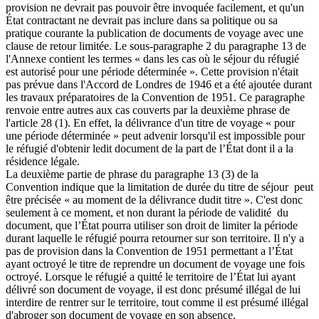
provision ne devrait pas pouvoir être invoquée facilement, et qu'un
État contractant ne devrait pas inclure dans sa politique ou sa
pratique courante la publication de documents de voyage avec une
clause de retour limitée. Le sous-paragraphe 2 du paragraphe 13 de
l'Annexe contient les termes « dans les cas où le séjour du réfugié
est autorisé pour une période déterminée ». Cette provision n'était
pas prévue dans l'Accord de Londres de 1946 et a été ajoutée durant
les travaux préparatoires de la Convention de 1951. Ce paragraphe
renvoie entre autres aux cas couverts par la deuxième phrase de
l'article 28 (1). En effet, la délivrance d'un titre de voyage « pour
une période déterminée » peut advenir lorsqu'il est impossible pour
le réfugié d'obtenir ledit document de la part de l’État dont il a la
résidence légale.
La deuxième partie de phrase du paragraphe 13 (3) de la
Convention indique que la limitation de durée du titre de séjour peut
être précisée « au moment de la délivrance dudit titre ». C'est donc
seulement à ce moment, et non durant la période de validité du
document, que l’État pourra utiliser son droit de limiter la période
durant laquelle le réfugié pourra retourner sur son territoire. Il n'y a
pas de provision dans la Convention de 1951 permettant a l’État
ayant octroyé le titre de reprendre un document de voyage une fois
octroyé. Lorsque le réfugié a quitté le territoire de l’État lui ayant
délivré son document de voyage, il est donc présumé illégal de lui
interdire de rentrer sur le territoire, tout comme il est présumé illégal
d'abroger son document de voyage en son absence.