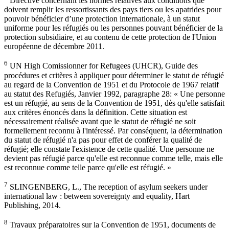
Directive concernant les normes relatives aux conditions que
doivent remplir les ressortissants des pays tiers ou les apatrides pour
pouvoir bénéficier d’une protection internationale, à un statut
uniforme pour les réfugiés ou les personnes pouvant bénéficier de la
protection subsidiaire, et au contenu de cette protection de l'Union
européenne de décembre 2011.
6
UN High Comissionner for Refugees (UHCR), Guide des
procédures et critères à appliquer pour déterminer le statut de réfugié
au regard de la Convention de 1951 et du Protocole de 1967 relatif
au statut des Refugiés, Janvier 1992, paragraphe 28: « Une personne
est un réfugié, au sens de la Convention de 1951, dès qu'elle satisfait
aux critères énoncés dans la définition. Cette situation est
nécessairement réalisée avant que le statut de réfugié ne soit
formellement reconnu à l'intéressé. Par conséquent, la détermination
du statut de réfugié n'a pas pour effet de conférer la qualité de
réfugié; elle constate l'existence de cette qualité. Une personne ne
devient pas réfugié parce qu'elle est reconnue comme telle, mais elle
est reconnue comme telle parce qu'elle est réfugié. »
7
SLINGENBERG, L., The reception of asylum seekers under
international law : between sovereignty and equality, Hart
Publishing, 2014.
8
Travaux préparatoires sur la Convention de 1951, documents de