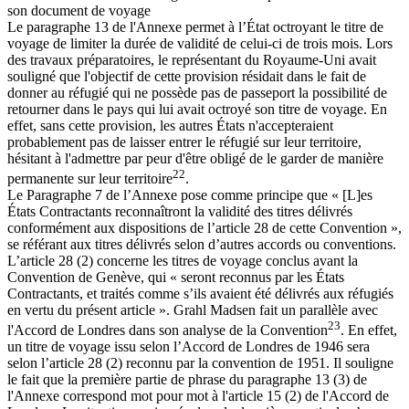
son document de voyage
Le paragraphe 13 de l'Annexe permet à l’État octroyant le titre de
voyage de limiter la durée de validité de celui-ci de trois mois. Lors
des travaux préparatoires, le représentant du Royaume-Uni avait
souligné que l'objectif de cette provision résidait dans le fait de
donner au réfugié qui ne possède pas de passeport la possibilité de
retourner dans le pays qui lui avait octroyé son titre de voyage. En
effet, sans cette provision, les autres États n'accepteraient
probablement pas de laisser entrer le réfugié sur leur territoire,
hésitant à l'admettre par peur d'être obligé de le garder de manière
22
permanente sur leur territoire
.
Le Paragraphe 7 de l’Annexe pose comme principe que « [L]es
États Contractants reconnaîtront la validité des titres délivrés
conformément aux dispositions de l’article 28 de cette Convention »,
se référant aux titres délivrés selon d’autres accords ou conventions.
L’article 28 (2) concerne les titres de voyage conclus avant la
Convention de Genève, qui « seront reconnus par les États
Contractants, et traités comme s’ils avaient été délivrés aux réfugiés
en vertu du présent article ». Grahl Madsen fait un parallèle avec
23
l'Accord de Londres dans son analyse de la Convention
. En effet,
un titre de voyage issu selon l’Accord de Londres de 1946 sera
selon l’article 28 (2) reconnu par la convention de 1951. Il souligne
le fait que la première partie de phrase du paragraphe 13 (3) de
l'Annexe correspond mot pour mot à l'article 15 (2) de l'Accord de