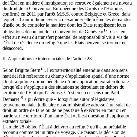
de l’État en matière d'immigration se retrouve également au niveau
du droit de la Convention Européenne des Droits de l'Homme,
confirmé en 2011 par l'arrêt M.S.S. contre Belgique et Grèce, dans
lequel la Cour indique éviter « d'examiner elle-même les demandes
d'asile ou de contrôler la manière dont les États remplissent leurs
17
obligations découlant de la Convention de Genève »
. C'est en
effet au niveau du transfert potentiel de responsabilité vis-à-vis de
l’État de résidence du réfugié que les États peuvent se trouver en
désaccord.
II. Applications extraterritoriales de l’article 28
18
Selon Brigitte Stern
, l’extraterritorialité entendue dans son sens
matériel fait référence au champ d’application spatial d’une norme.
On dira qu’une norme bénéficie d’une application extraterritoriale
lorsqu’elle s’applique à des situations se déroulant en dehors du
territoire de l’État qui l’a émise. C’est en en ce sens que Paul
19
Demaret
a pu écrire que « lorsqu’une autorité législative,
gouvernementale, judiciaire ou administrative adresse à un sujet de
droit un ordre de faire ou de ne pas faire à exécuter en tout ou en
partie sur le territoire d’un autre État », il est question d’application
extraterritoriale.
L'article 28 oblige l’État à délivrer au réfugié qu'il a au préalable
reconnu comme tel un titre de voyage. Ce faisant, la décision de