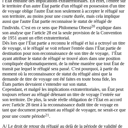
l’État entraîne des implications extraterritoriales. En effet, l'entrée sur
le territoire d'un autre État partie d'un réfugié en possession d'un titre
de voyage oblige l'autre État non seulement à accepter le réfugié sur
son territoire, au moins pour une courte durée, mais cela implique
aussi que l'autre État partie reconnaisse le statut de réfugié de
20
l'individu. C'est en ce sens que Philomena Obessi
explique dans
son analyse que l’article 28 est la seule provision de la Convention
de 1951 ayant un effet extraterritorial.
Dès lors que l’État partie a reconnu le réfugié et lui a octroyé un titre
de voyage, si le réfugié se voit refuser l'entrée dans l’État partie de
destination pour non-reconnaissance de son titre de voyage, l’État
ayant attribue le statut de réfugié se trouvé alors dans une position
compliquée diplomatiquement, de la même manière que tout État de
transit par lequel le réfugié sera passé. C'est pourquoi, à partir du
moment où la reconnaissance de statut du réfugié ainsi que la
demande de titre de voyage ont été faites en toute bona fide, les
États parties devraient s’entendre sur son statut.
Cependant, et malgré les implications extraterritoriales, un État peut
toujours refuser au réfugié détenant un titre de voyage l’entrée sur
son territoire. De plus, la seule réelle obligation de l’État en accord
avec l'article 28 tient à la reconnaissance dudit titre de voyage en
tant que document permettant au réfugié de voyager, ne serait-ce que
21
pour une courte période
.
A/ Le droit de retour du réfugié au delà de la période de validité de