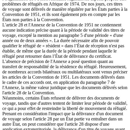
problèmes de réfugiés en Afrique de 1974. De nos jours, ces titres
de voyage sont délivrés de manière régulière par les États parties à la
Convention de 1951, et ils sont également pris en compte par les
États non parties à la Convention.
L'article 28 et l'Annexe de la Convention de 1951 ne contiennent
aucune indication précise quant à la période de validité des titres de
voyage, excepté la mention au paragraphe 5 d'une période « d'une
année ou de deux années ». La durée nécessaire afin de pouvoir
qualifier le réfugié de « résident » dans l’État de réception n'est pas
établie, de même que la durée de la période pendant laquelle le
réfugié peut retourner dans l’État de délivrance du certificat.
L'absence de précision de l'Annexe a posé question quant au
transfert de responsabilité de la résidence du réfugié. Heureusement,
de nombreux accords bilatéraux ou multilatéraux sont venus préciser
les articles de la Convention de 1951. Les documents délivrés dans
le cadre de ces accords ont, en application du paragraphe 7 de
l'Annexe, la même valeur juridique que les documents délivrés selon
l'article 28 de la Convention.
Néanmoins, certains États refusent de délivrer des documents de
voyage, tandis que d'autres tentent de limiter leur période de validité,
ce qui a pour effet de restreindre la liberté de mouvement du réfugié.
Prenant en considération l'impact que la délivrance d'un document
de voyage selon l'article 28 par un État partie va entraîner dans un
autre État, on peut considérer que l'article 28 dispose d'une
application extraterritoriale, la délivrance d'un titre de voyage ayant