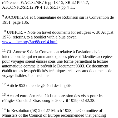
référence : E/AC.32/SR.16 pp 13-15, SR.42 PP 5-7;
A./CONF.2/SR.12 PP 4-13, SR.17 pp 4-11.
9
A/CONF.2/61 et Commentaire de Robinson sur la Convention de
1951, page 136.
10
UNHCR, « Note on travel documents for refugees », 30 August
1978, refering to a booklet with a blue cover,
www.unhcr.org/3ae68cce14.html
.
11
Cf. Annexe 9 de la Convention relative à l’aviation civile
internationale, qui recommande que les pièces d’identités acceptées
pour voyager soient émises sous une forme permettant la lecture
automatique comme le prévoit le Document 9303. Ce document
établit toutes les spécificités techniques relatives aux documents de
voyage lisibles à la machine.
12
Article 953 du code général des impôts.
13
Accord européen relatif à la suppression des visas pour les
réfugiés Conclu à Strasbourg le 20 avril 1959, 0.142.38.
14
In Resolution (58) 5 of 27 March 1958, the Committee of
Ministers of the Council of Europe recommended that pending