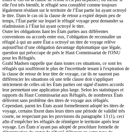
elle l'est très bientôt, le réfugié sera considéré comme toujours
légalement résidant sur le territoire de l’État partie lui ayant octroyé
le titre. Dans le cas où la clause de retour a expiré depuis peu de
temps, l’État partie sur lequel le réfugié voyage peut demander sa
réadmission à l’État lui ayant octroyé le titre.
Outre les obligations liant les États parties aux différentes
conventions ou accords entre eux, l’obligation de reconnaître un
réfugié à qui un autre État a octroyé un titre de voyage relève
aujourd'hui d’une obligation davantage diplomatique que légale,
question qui préoccupe de près le Haut Commissariat de l'ONU
pour les Réfugiés.
Grahl Madsen rappelle que dans toutes ces situations, ce sont les
réfugiés qui souffriront le plus de l'incertitude tenant à l'expiration de
la clause de retour de leur titre de voyage, car ils ne sauront pas
différencier les situations où une telle clause doit s'appliquer
strictement de celles où les États parties ont signé d'autres accords
leur permettant une application plus large. Selon les statistiques et
rapports du Haut Commissariat aux Réfugiés, de nombreux États
délivrent sans problème des titres de voyage aux réfugiés.
Cependant, parmi les États ayant formellement adopté les titres de
voyage, certains fixent dans leurs titres une période de validité très
courte, ne respectant pas les provisions du paragraphe 13 (1), ceci
afin d’empêcher les réfugiés de réintégrer le territoire après leur
voyage. Les États n’ayant pas adopté de procédure formelle de