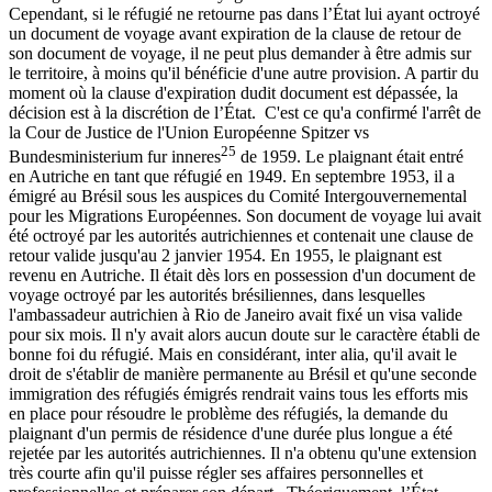
Cependant, si le réfugié ne retourne pas dans l’État lui ayant octroyé
un document de voyage avant expiration de la clause de retour de
son document de voyage, il ne peut plus demander à être admis sur
le territoire, à moins qu'il bénéficie d'une autre provision. A partir du
moment où la clause d'expiration dudit document est dépassée, la
décision est à la discrétion de l’État. C'est ce qu'a confirmé l'arrêt de
la Cour de Justice de l'Union Européenne Spitzer vs
25
Bundesministerium fur inneres
de 1959. Le plaignant était entré
en Autriche en tant que réfugié en 1949. En septembre 1953, il a
émigré au Brésil sous les auspices du Comité Intergouvernemental
pour les Migrations Européennes. Son document de voyage lui avait
été octroyé par les autorités autrichiennes et contenait une clause de
retour valide jusqu'au 2 janvier 1954. En 1955, le plaignant est
revenu en Autriche. Il était dès lors en possession d'un document de
voyage octroyé par les autorités brésiliennes, dans lesquelles
l'ambassadeur autrichien à Rio de Janeiro avait fixé un visa valide
pour six mois. Il n'y avait alors aucun doute sur le caractère établi de
bonne foi du réfugié. Mais en considérant, inter alia, qu'il avait le
droit de s'établir de manière permanente au Brésil et qu'une seconde
immigration des réfugiés émigrés rendrait vains tous les efforts mis
en place pour résoudre le problème des réfugiés, la demande du
plaignant d'un permis de résidence d'une durée plus longue a été
rejetée par les autorités autrichiennes. Il n'a obtenu qu'une extension
très courte afin qu'il puisse régler ses affaires personnelles et