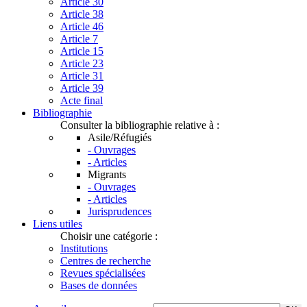
Article 30
Article 38
Article 46
Article 7
Article 15
Article 23
Article 31
Article 39
Acte final
Bibliographie
Consulter la bibliographie relative à :
Asile/Réfugiés
- Ouvrages
- Articles
Migrants
- Ouvrages
- Articles
Jurisprudences
Liens utiles
Choisir une catégorie :
Institutions
Centres de recherche
Revues spécialisées
Bases de données