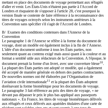
mettant en place des documents de voyage permettant aux réfugiés
d'aller et venir. Les États-Unis n'étaient pas partie à l'Accord de
Londres et risquaient de s'opposer à l'article 28, c'est pourquoi la
version finale se contente de faire référence à la reconnaissance des
titres de voyages octroyés selon les instruments antérieurs à la
Convention sans spécifier s'il s'agit de l'Accord de Londres.
B/ Examen des conditions contenues dans l'Annexe de la
Convention
Le paragraphe 1 de l'Annexe se réfère à la forme du document de
voyage, dont un modèle est également inclus à la fin de l’Annexe.
L'idée d'un document uniforme à tous les États parties, non
seulement quant au contenu exigé mais aussi quant à la couleur et au
format a semblé utile aux rédacteurs de la Convention. A l'époque, le
10
document prenait la forme d'un livret, avec une couverture bleue
.
La plupart des États parties ont adopté ce modèle, qui a également
été accepté de manière générale en dehors des parties contractantes.
De nouvelles normes ont été élaborées par l’Organisation de
11
l’aviation civile internationale
et la plupart des États adoptent
dorénavant la forme biométrique pour les documents de voyage.
Le paragraphe 3 fait référence au prix des titres de voyage, « ne
devant pas dépasser le prix le plus bas appliqué aux passeports
nationaux ». En France, les titres de voyage biométriques délivrés
aux réfugiés et ceux délivrés aux apatrides titulaires d'une carte de
résident sont valables cinq ans et sont soumis à une taxe de