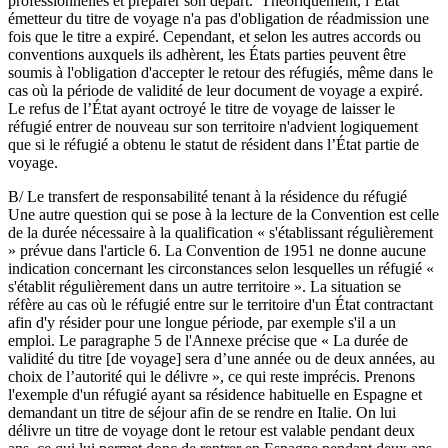
professionnelles et préparer son départ. Théoriquement, l’État
émetteur du titre de voyage n'a pas d'obligation de réadmission une
fois que le titre a expiré. Cependant, et selon les autres accords ou
conventions auxquels ils adhèrent, les États parties peuvent être
soumis à l'obligation d'accepter le retour des réfugiés, même dans le
cas où la période de validité de leur document de voyage a expiré.
Le refus de l’État ayant octroyé le titre de voyage de laisser le
réfugié entrer de nouveau sur son territoire n'advient logiquement
que si le réfugié a obtenu le statut de résident dans l’État partie de
voyage.
B/ Le transfert de responsabilité tenant à la résidence du réfugié
Une autre question qui se pose à la lecture de la Convention est celle
de la durée nécessaire à la qualification « s'établissant régulièrement
» prévue dans l'article 6. La Convention de 1951 ne donne aucune
indication concernant les circonstances selon lesquelles un réfugié «
s'établit régulièrement dans un autre territoire ». La situation se
réfère au cas où le réfugié entre sur le territoire d'un État contractant
afin d'y résider pour une longue période, par exemple s'il a un
emploi. Le paragraphe 5 de l'Annexe précise que « La durée de
validité du titre [de voyage] sera d’une année ou de deux années, au
choix de l’autorité qui le délivre », ce qui reste imprécis. Prenons
l'exemple d'un réfugié ayant sa résidence habituelle en Espagne et
demandant un titre de séjour afin de se rendre en Italie. On lui
délivre un titre de voyage dont le retour est valable pendant deux