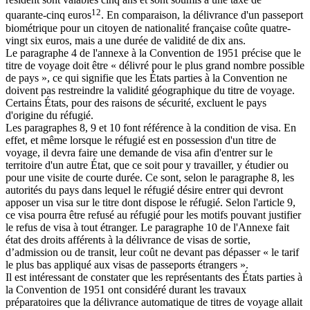
12
quarante-cinq euros
. En comparaison, la délivrance d'un passeport
biométrique pour un citoyen de nationalité française coûte quatre-
vingt six euros, mais a une durée de validité de dix ans.
Le paragraphe 4 de l'annexe à la Convention de 1951 précise que le
titre de voyage doit être « délivré pour le plus grand nombre possible
de pays », ce qui signifie que les États parties à la Convention ne
doivent pas restreindre la validité géographique du titre de voyage.
Certains États, pour des raisons de sécurité, excluent le pays
d'origine du réfugié.
Les paragraphes 8, 9 et 10 font référence à la condition de visa. En
effet, et même lorsque le réfugié est en possession d'un titre de
voyage, il devra faire une demande de visa afin d'entrer sur le
territoire d'un autre État, que ce soit pour y travailler, y étudier ou
pour une visite de courte durée. Ce sont, selon le paragraphe 8, les
autorités du pays dans lequel le réfugié désire entrer qui devront
apposer un visa sur le titre dont dispose le réfugié. Selon l'article 9,
ce visa pourra être refusé au réfugié pour les motifs pouvant justifier
le refus de visa à tout étranger. Le paragraphe 10 de l'Annexe fait
état des droits afférents à la délivrance de visas de sortie,
d’admission ou de transit, leur coût ne devant pas dépasser « le tarif
le plus bas appliqué aux visas de passeports étrangers ».
Il est intéressant de constater que les représentants des États parties à
la Convention de 1951 ont considéré durant les travaux
préparatoires que la délivrance automatique de titres de voyage allait