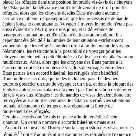
placer les réfugiés dans une position favorable vis-à-vis des citoyens
de l’État partie, la délivrance dudit titre devenant de droit pour les
réfugiés, alors que les citoyens desdits États n'avaient aucune
assurance d'obtenir de passeport, et que les processus de demande
étaient longs et contraignants. Voyager à travers le monde n'était pas
aussi évident en 1951 que de nos jours, et la délivrance de
passeports aux nationaux d'un État n'était pas automatique. Il a
cependant été décidé à la lumière de leur situation extrêmement
vulnérable que les réfugiés auraient droit à un document de voyage.
Néanmoins, les restrictions à la possibilité de voyager pour les
citoyens ont été petit à petit éliminées à l'aide d'accords bilatéraux ou
multilatéraux. Ainsi, alors que les citoyens des États parties à la
Convention ont été exemptés de visa lors de voyages entre deux
États parties à un accord bilatéral, les réfugiés n'ont bénéficié
d'aucun de ces accords, qui ne les incluaient pas. Ils devaient
toujours posséder un titre de voyage et un visa, et dans la plupart des
États les autorités consulaires n’avaient pas l'autorisation de délivrer
de tels visas aux réfugiés ; les demandes de visas devaient donc être
renvoyées aux autorités centrales de l’État concerné. Ces situations
prenaient beaucoup de temps et restreignaient la liberté de
mouvement des réfugiés.
Certains accords ont été mis en place afin de remédier à cette
situation. Un certain nombre d'accords bilatéraux mais aussi
l'Accord du Conseil de l'Europe sur la suppression des visas pour les
13
réfugiés
ont été adoptés afin d'exempter les réfugiés de l'exigence