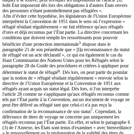
ledit État imposerait dès lors des obligations à d'autres États envers
des personnes n'étant potentiellement pas réfugiées ».
Afin d’éviter cette hypothèse, les législateurs de l'Union Européenne
interprètent la Convention de 1951 dans le sens où l’expression «
réfugié résidant régulièrement » ne fait référence qu'aux réfugiés
d'ores et déjà reconnus par l’État partie. La directive concernant les
conditions que doivent remplir les ressortissants pour pouvoir
5
bénéficier d'une protection internationale
dispose dans le
paragraphe 21 de son préambule que « [l]a reconnaissance du statut
de réfugié est un acte déclaratif », ce qui est également le cas du
Haut Commissariat des Nations Unies pour les Réfugiés selon le
paragraphe 28 du Guide des procédures et critères à appliquer pour
6
déterminer le statut de réfugié
. Dès lors, on peut partir du postulat
que la notion de « réfugié résidant régulièrement » renvoie selon la
directive de l’Union Européenne et la Convention de 1951 aux
réfugiés ayant acquis un statut légal. Dès lors, si l'on interprète
l'article 28 comme ne s'appliquant qu'aux réfugiés reconnus comme
tels par l’État partie à la Convention, aucun document de voyage ne
peut être délivré au réfugié tant que celui-ci n'a pas reçu la
7
confirmation de la reconnaissance de son statut
. Cependant, la
délivrance de titres de voyage ne concerne pas uniquement les
réfugiés reconnus par l’État partie. En effet, et selon le paragraphe 6
(3) de l’Annexe, les États sont tenus d'examiner « avec bienveillance
» le renouvellement ou la prolongation de la validité des titres de