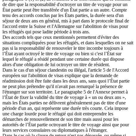
de dire que la responsabilité d'octroyer un titre de voyage pour un
État partie peut être transférée d'un État partie a un autre. Compte
tenu des accords conclus par les États parties, la durée sera d'un
séjour de deux ans en général, mis à part dans le protocole final de
l'accord entre la Suisse et l'Allemagne sur l'abolition de visas pour
les réfugiés qui pose ladite période à trois ans.
Des accords tels que ceux mentionnés permettent d'éviter des
situations compliquées pour les réfugiés, et dans lesquelles on ne sait
pas si la responsabilité de renouveler le titre incombe toujours à
l’État ayant octroyé le titre de voyage ou bien si c'est l’État sur
lequel le réfugié a résidé pendant une certaine durée qui dispose
alors d'une obligation de lui octroyer un titre de résident.
Dans le cas d'un séjour clandestin ou illégal, l'article 5 de l'Accord
européen sur l'abolition de visas explique que la demande de
réadmission doit être faite dans les deux ans, sans quoi l’État partie
ne peut plus prétendre qu'il n'avait pas remarqué la présence de
l'étranger sur son territoire. Le paragraphe 5 de l'Annexe permet à
l’État de fixer la validité du titre de voyage à « un ou deux ans »,
mais les États parties ne délivrent généralement pas de titre d'une
période d'un an, qui représente une durée très courte. Cela impose
une charge lourde pour le réfugié qui doit entreprendre les
démarches de renouvellement de son titre mais aussi pour les
autorités de l’État partie octroyant le titre de voyage ainsi que pour
leurs services consulaires ou diplomatiques à l'étranger.
Dans le cas où la clause de retour n'est pas dépassée, ou même si