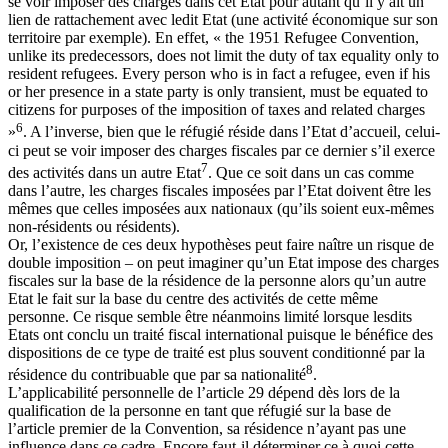
se voir imposer des charges dans cet Etat pour autant qu’il y ait un
lien de rattachement avec ledit Etat (une activité économique sur son
territoire par exemple). En effet, « the 1951 Refugee Convention,
unlike its predecessors, does not limit the duty of tax equality only to
resident refugees. Every person who is in fact a refugee, even if his
or her presence in a state party is only transient, must be equated to
citizens for purposes of the imposition of taxes and related charges
6
»
. A l’inverse, bien que le réfugié réside dans l’Etat d’accueil, celui-
ci peut se voir imposer des charges fiscales par ce dernier s’il exerce
7
des activités dans un autre Etat
. Que ce soit dans un cas comme
dans l’autre, les charges fiscales imposées par l’Etat doivent être les
mêmes que celles imposées aux nationaux (qu’ils soient eux-mêmes
non-résidents ou résidents).
Or, l’existence de ces deux hypothèses peut faire naître un risque de
double imposition – on peut imaginer qu’un Etat impose des charges
fiscales sur la base de la résidence de la personne alors qu’un autre
Etat le fait sur la base du centre des activités de cette même
personne. Ce risque semble être néanmoins limité lorsque lesdits
Etats ont conclu un traité fiscal international puisque le bénéfice des
dispositions de ce type de traité est plus souvent conditionné par la
8
résidence du contribuable que par sa nationalité
.
L’applicabilité personnelle de l’article 29 dépend dès lors de la
qualification de la personne en tant que réfugié sur la base de
l’article premier de la Convention, sa résidence n’ayant pas une
influence dans ce cadre. Encore faut-il déterminer ce à quoi cette