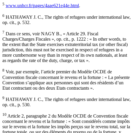
5
www.unhcr.fr/pages/4aae621e44e.html
.
6
HATHAWAY J. C., The rights of refugees under international law,
op. cit., p. 532.
7
Dans ce sens, voir NAGY B., « Article 29. Fiscal
Charges/Charges Fiscales », op. cit., p. 1222 : « In other words, to
the extent that the State exercises extraterritorial tax (or other fiscal)
jurisdiction, this must not be exercised in respect of refugees in a
more cumbersome way than in respect of its own nationals, at least
as regards the rate of the duty, charge, or tax ».
8
Voir, par exemple, l’article premier du Modèle OCDE de
Convention fiscale concernant le revenu et la fortune : « La présente
Convention s’applique aux personnes qui sont des résidents d’un
Etat contractant ou des deux Etats contractants ».
9
HATHAWAY J. C., The rights of refugees under international law,
op. cit., p. 530.
10
Article 2, paragraphe 2 du Modèle OCDE de Convention fiscale
concernant le revenu et la fortune : « Sont considérés comme impôts
sur le revenu et la fortune les impôts perçus sur le revenu total, sur la
fortune totale, ou sur des éléments du revenu ou de la fortune, y