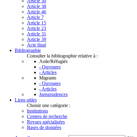
Article 30
Article 38
Article 46
Article 7
Article 15
Article 23
Article 31
Article 39
Acte final
Bibliographie
Consulter la bibliographie relative à :
Asile/Réfugiés
- Ouvrages
- Articles
Migrants
- Ouvrages
- Articles
Jurisprudences
Liens utiles
Choisir une catégorie :
Institutions
Centres de recherche
Revues spécialisées
Bases de données