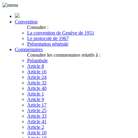
Convention
Consulter :
La convention de Genève de 1951
Le protocole de 1967
Présentation générale
Commentaires
Consulter les commentaires relatifs à :
Préambule
Article 8
Article 16
Article 24
Article 32
Article 40
Article 1
Article 9
Article 17
Article 25
Article 33
Article 41
Article 2
Article 10