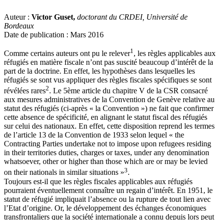
Auteur :
Victor Guset,
doctorant du CRDEI, Université de
Bordeaux
Date de publication : Mars 2016
1
Comme certains auteurs ont pu le relever
, les règles applicables aux
réfugiés en matière fiscale n’ont pas suscité beaucoup d’intérêt de la
part de la doctrine. En effet, les hypothèses dans lesquelles les
réfugiés se sont vus appliquer des règles fiscales spécifiques se sont
2
révélées rares
. Le 5ème article du chapitre V de la CSR consacré
aux mesures administratives de la Convention de Genève relative au
statut des réfugiés (ci-après « la Convention ») ne fait que confirmer
cette absence de spécificité, en alignant le statut fiscal des réfugiés
sur celui des nationaux. En effet, cette disposition reprend les termes
de l’article 13 de la Convention de 1933 selon lequel « the
Contracting Parties undertake not to impose upon refugees residing
in their territories duties, charges or taxes, under any denomination
whatsoever, other or higher than those which are or may be levied
3
on their nationals in similar situations »
.
Toujours est-il que les règles fiscales applicables aux réfugiés
pourraient éventuellement connaître un regain d’intérêt. En 1951, le
statut de réfugié impliquait l’absence ou la rupture de tout lien avec
l’Etat d’origine. Or, le développement des échanges économiques
transfrontaliers que la société internationale a connu depuis lors peut