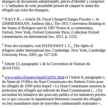
étrangers de documents administratifs, pièces d’identité y comprises
». L’utilisation de cette possibilité permet de calquer le statut des
réfugiés sur celui des étrangers.
1
NAGY B., « Article 29. Fiscal Charges/Charges Fiscales », in
ZIMMERMANN, Andreas (dir.), The 1951 Convention Relating to
the Status of Refugees and its 1967 Protocol: a commentary,
Oxford, New York, Oxford University Press, Collection Oxford
commentaries on international law, 2011, p. 1225.
2
Pour des exemples, voir HATHAWAY J. C., The rights of
refugees under international law, Cambridge, New York, Cambridge
University Press, 2005, pp. 527-528.
3
Article 13, paragraphe 1 de la Convention de Nansen du
28/10/1933.
4
www.unhcr.fr/pages/4aae621d35c.html
et l’article 8, paragraphe c,
du Statut de l’Office du Haut Commissaire des Nations Unies pour
les réfugiés de 1950 selon lequel « Le Haut Commissaire assurera la
protection des réfugiés qui relèvent du Haut Commissariat (…) En
secondant les initiatives des pouvoirs publics et les initiatives privées
en ce qui concerne le rapatriement librement consenti des réfugiés
ou leur assimilation dans de nouvelles communautés nationales ».