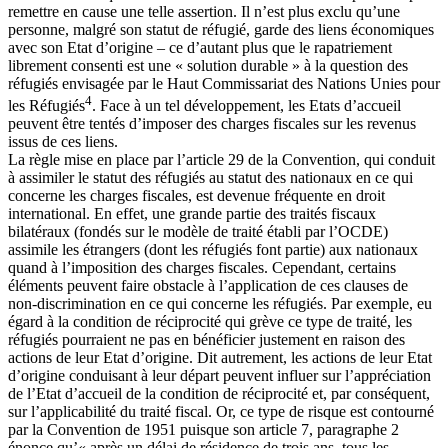
remettre en cause une telle assertion. Il n’est plus exclu qu’une
personne, malgré son statut de réfugié, garde des liens économiques
avec son Etat d’origine – ce d’autant plus que le rapatriement
librement consenti est une « solution durable » à la question des
réfugiés envisagée par le Haut Commissariat des Nations Unies pour
4
les Réfugiés
. Face à un tel développement, les Etats d’accueil
peuvent être tentés d’imposer des charges fiscales sur les revenus
issus de ces liens.
La règle mise en place par l’article 29 de la Convention, qui conduit
à assimiler le statut des réfugiés au statut des nationaux en ce qui
concerne les charges fiscales, est devenue fréquente en droit
international. En effet, une grande partie des traités fiscaux
bilatéraux (fondés sur le modèle de traité établi par l’OCDE)
assimile les étrangers (dont les réfugiés font partie) aux nationaux
quand à l’imposition des charges fiscales. Cependant, certains
éléments peuvent faire obstacle à l’application de ces clauses de
non-discrimination en ce qui concerne les réfugiés. Par exemple, eu
égard à la condition de réciprocité qui grève ce type de traité, les
réfugiés pourraient ne pas en bénéficier justement en raison des
actions de leur Etat d’origine. Dit autrement, les actions de leur Etat
d’origine conduisant à leur départ peuvent influer sur l’appréciation
de l’Etat d’accueil de la condition de réciprocité et, par conséquent,
sur l’applicabilité du traité fiscal. Or, ce type de risque est contourné
par la Convention de 1951 puisque son article 7, paragraphe 2
énonce qu’« après un délai de résidence de trois ans, tous les