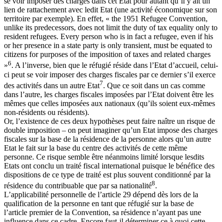
se voir imposer des charges dans cet Etat pour autant qu’il y ait un
lien de rattachement avec ledit Etat (une activité économique sur son
territoire par exemple). En effet, « the 1951 Refugee Convention,
unlike its predecessors, does not limit the duty of tax equality only to
resident refugees. Every person who is in fact a refugee, even if his
or her presence in a state party is only transient, must be equated to
citizens for purposes of the imposition of taxes and related charges
6
»
. A l’inverse, bien que le réfugié réside dans l’Etat d’accueil, celui-
ci peut se voir imposer des charges fiscales par ce dernier s’il exerce
7
des activités dans un autre Etat
. Que ce soit dans un cas comme
dans l’autre, les charges fiscales imposées par l’Etat doivent être les
mêmes que celles imposées aux nationaux (qu’ils soient eux-mêmes
non-résidents ou résidents).
Or, l’existence de ces deux hypothèses peut faire naître un risque de
double imposition – on peut imaginer qu’un Etat impose des charges
fiscales sur la base de la résidence de la personne alors qu’un autre
Etat le fait sur la base du centre des activités de cette même
personne. Ce risque semble être néanmoins limité lorsque lesdits
Etats ont conclu un traité fiscal international puisque le bénéfice des
dispositions de ce type de traité est plus souvent conditionné par la
8
résidence du contribuable que par sa nationalité
.
L’applicabilité personnelle de l’article 29 dépend dès lors de la
qualification de la personne en tant que réfugié sur la base de
l’article premier de la Convention, sa résidence n’ayant pas une
influence dans ce cadre. Encore faut-il déterminer ce à quoi cette