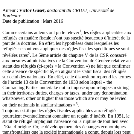
Auteur :
Victor Guset,
doctorant du CRDEI, Université de
Bordeaux
Date de publication : Mars 2016
1
Comme certains auteurs ont pu le relever
, les règles applicables aux
réfugiés en matière fiscale n’ont pas suscité beaucoup d’intérêt de la
part de la doctrine. En effet, les hypothèses dans lesquelles les
réfugiés se sont vus appliquer des règles fiscales spécifiques se sont
2
révélées rares
. Le 5ème article du chapitre V de la CSR consacré
aux mesures administratives de la Convention de Genève relative au
statut des réfugiés (ci-après « la Convention ») ne fait que confirmer
cette absence de spécificité, en alignant le statut fiscal des réfugiés
sur celui des nationaux. En effet, cette disposition reprend les termes
de l’article 13 de la Convention de 1933 selon lequel « the
Contracting Parties undertake not to impose upon refugees residing
in their territories duties, charges or taxes, under any denomination
whatsoever, other or higher than those which are or may be levied
3
on their nationals in similar situations »
.
Toujours est-il que les règles fiscales applicables aux réfugiés
pourraient éventuellement connaître un regain d’intérêt. En 1951, le
statut de réfugié impliquait l’absence ou la rupture de tout lien avec
l’Etat d’origine. Or, le développement des échanges économiques
transfrontaliers que la société internationale a connu depuis lors peut