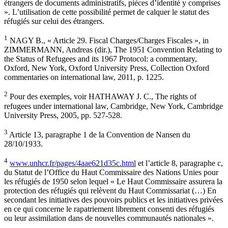
étrangers de documents administratifs, pièces d’identité y comprises
». L’utilisation de cette possibilité permet de calquer le statut des
réfugiés sur celui des étrangers.
1
NAGY B., « Article 29. Fiscal Charges/Charges Fiscales », in
ZIMMERMANN, Andreas (dir.), The 1951 Convention Relating to
the Status of Refugees and its 1967 Protocol: a commentary,
Oxford, New York, Oxford University Press, Collection Oxford
commentaries on international law, 2011, p. 1225.
2
Pour des exemples, voir HATHAWAY J. C., The rights of
refugees under international law, Cambridge, New York, Cambridge
University Press, 2005, pp. 527-528.
3
Article 13, paragraphe 1 de la Convention de Nansen du
28/10/1933.
4
www.unhcr.fr/pages/4aae621d35c.html
et l’article 8, paragraphe c,
du Statut de l’Office du Haut Commissaire des Nations Unies pour
les réfugiés de 1950 selon lequel « Le Haut Commissaire assurera la
protection des réfugiés qui relèvent du Haut Commissariat (…) En
secondant les initiatives des pouvoirs publics et les initiatives privées
en ce qui concerne le rapatriement librement consenti des réfugiés
ou leur assimilation dans de nouvelles communautés nationales ».