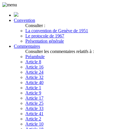
Convention
Consulter :
La convention de Genève de 1951
Le protocole de 1967
Présentation générale
Commentaires
Consulter les commentaires relatifs à :
Préambule
Article 8
Article 16
Article 24
Article 32
Article 40
Article 1
Article 9
Article 17
Article 25
Article 33
Article 41
Article 2
Article 10