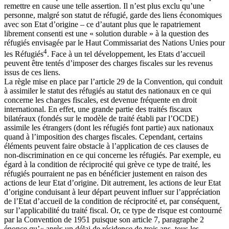
remettre en cause une telle assertion. Il n’est plus exclu qu’une
personne, malgré son statut de réfugié, garde des liens économiques
avec son Etat d’origine – ce d’autant plus que le rapatriement
librement consenti est une « solution durable » à la question des
réfugiés envisagée par le Haut Commissariat des Nations Unies pour
4
les Réfugiés
. Face à un tel développement, les Etats d’accueil
peuvent être tentés d’imposer des charges fiscales sur les revenus
issus de ces liens.
La règle mise en place par l’article 29 de la Convention, qui conduit
à assimiler le statut des réfugiés au statut des nationaux en ce qui
concerne les charges fiscales, est devenue fréquente en droit
international. En effet, une grande partie des traités fiscaux
bilatéraux (fondés sur le modèle de traité établi par l’OCDE)
assimile les étrangers (dont les réfugiés font partie) aux nationaux
quand à l’imposition des charges fiscales. Cependant, certains
éléments peuvent faire obstacle à l’application de ces clauses de
non-discrimination en ce qui concerne les réfugiés. Par exemple, eu
égard à la condition de réciprocité qui grève ce type de traité, les
réfugiés pourraient ne pas en bénéficier justement en raison des
actions de leur Etat d’origine. Dit autrement, les actions de leur Etat
d’origine conduisant à leur départ peuvent influer sur l’appréciation
de l’Etat d’accueil de la condition de réciprocité et, par conséquent,
sur l’applicabilité du traité fiscal. Or, ce type de risque est contourné
par la Convention de 1951 puisque son article 7, paragraphe 2
énonce qu’« après un délai de résidence de trois ans, tous les