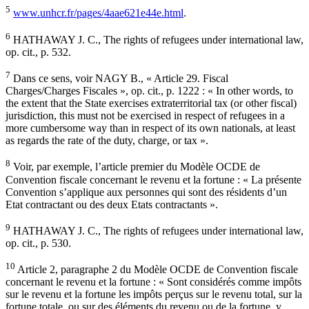
5
www.unhcr.fr/pages/4aae621e44e.html
.
6
HATHAWAY J. C., The rights of refugees under international law,
op. cit., p. 532.
7
Dans ce sens, voir NAGY B., « Article 29. Fiscal
Charges/Charges Fiscales », op. cit., p. 1222 : « In other words, to
the extent that the State exercises extraterritorial tax (or other fiscal)
jurisdiction, this must not be exercised in respect of refugees in a
more cumbersome way than in respect of its own nationals, at least
as regards the rate of the duty, charge, or tax ».
8
Voir, par exemple, l’article premier du Modèle OCDE de
Convention fiscale concernant le revenu et la fortune : « La présente
Convention s’applique aux personnes qui sont des résidents d’un
Etat contractant ou des deux Etats contractants ».
9
HATHAWAY J. C., The rights of refugees under international law,
op. cit., p. 530.
10
Article 2, paragraphe 2 du Modèle OCDE de Convention fiscale
concernant le revenu et la fortune : « Sont considérés comme impôts
sur le revenu et la fortune les impôts perçus sur le revenu total, sur la
fortune totale, ou sur des éléments du revenu ou de la fortune, y