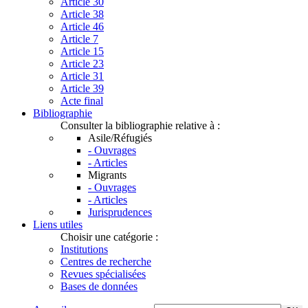
Article 30
Article 38
Article 46
Article 7
Article 15
Article 23
Article 31
Article 39
Acte final
Bibliographie
Consulter la bibliographie relative à :
Asile/Réfugiés
- Ouvrages
- Articles
Migrants
- Ouvrages
- Articles
Jurisprudences
Liens utiles
Choisir une catégorie :
Institutions
Centres de recherche
Revues spécialisées
Bases de données