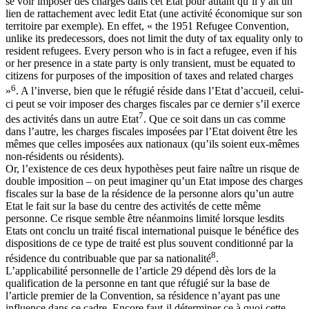
se voir imposer des charges dans cet Etat pour autant qu’il y ait un
lien de rattachement avec ledit Etat (une activité économique sur son
territoire par exemple). En effet, « the 1951 Refugee Convention,
unlike its predecessors, does not limit the duty of tax equality only to
resident refugees. Every person who is in fact a refugee, even if his
or her presence in a state party is only transient, must be equated to
citizens for purposes of the imposition of taxes and related charges
6
»
. A l’inverse, bien que le réfugié réside dans l’Etat d’accueil, celui-
ci peut se voir imposer des charges fiscales par ce dernier s’il exerce
7
des activités dans un autre Etat
. Que ce soit dans un cas comme
dans l’autre, les charges fiscales imposées par l’Etat doivent être les
mêmes que celles imposées aux nationaux (qu’ils soient eux-mêmes
non-résidents ou résidents).
Or, l’existence de ces deux hypothèses peut faire naître un risque de
double imposition – on peut imaginer qu’un Etat impose des charges
fiscales sur la base de la résidence de la personne alors qu’un autre
Etat le fait sur la base du centre des activités de cette même
personne. Ce risque semble être néanmoins limité lorsque lesdits
Etats ont conclu un traité fiscal international puisque le bénéfice des
dispositions de ce type de traité est plus souvent conditionné par la
8
résidence du contribuable que par sa nationalité
.
L’applicabilité personnelle de l’article 29 dépend dès lors de la
qualification de la personne en tant que réfugié sur la base de
l’article premier de la Convention, sa résidence n’ayant pas une
influence dans ce cadre. Encore faut-il déterminer ce à quoi cette