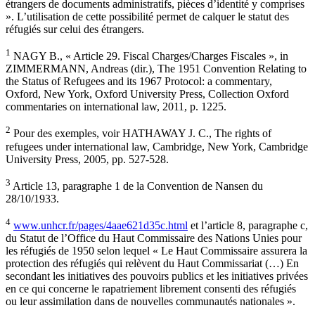
étrangers de documents administratifs, pièces d’identité y comprises
». L’utilisation de cette possibilité permet de calquer le statut des
réfugiés sur celui des étrangers.
1
NAGY B., « Article 29. Fiscal Charges/Charges Fiscales », in
ZIMMERMANN, Andreas (dir.), The 1951 Convention Relating to
the Status of Refugees and its 1967 Protocol: a commentary,
Oxford, New York, Oxford University Press, Collection Oxford
commentaries on international law, 2011, p. 1225.
2
Pour des exemples, voir HATHAWAY J. C., The rights of
refugees under international law, Cambridge, New York, Cambridge
University Press, 2005, pp. 527-528.
3
Article 13, paragraphe 1 de la Convention de Nansen du
28/10/1933.
4
www.unhcr.fr/pages/4aae621d35c.html
et l’article 8, paragraphe c,
du Statut de l’Office du Haut Commissaire des Nations Unies pour
les réfugiés de 1950 selon lequel « Le Haut Commissaire assurera la
protection des réfugiés qui relèvent du Haut Commissariat (…) En
secondant les initiatives des pouvoirs publics et les initiatives privées
en ce qui concerne le rapatriement librement consenti des réfugiés
ou leur assimilation dans de nouvelles communautés nationales ».