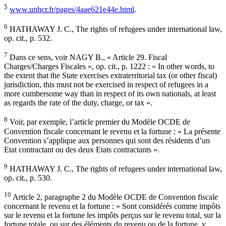
5
www.unhcr.fr/pages/4aae621e44e.html
.
6
HATHAWAY J. C., The rights of refugees under international law,
op. cit., p. 532.
7
Dans ce sens, voir NAGY B., « Article 29. Fiscal
Charges/Charges Fiscales », op. cit., p. 1222 : « In other words, to
the extent that the State exercises extraterritorial tax (or other fiscal)
jurisdiction, this must not be exercised in respect of refugees in a
more cumbersome way than in respect of its own nationals, at least
as regards the rate of the duty, charge, or tax ».
8
Voir, par exemple, l’article premier du Modèle OCDE de
Convention fiscale concernant le revenu et la fortune : « La présente
Convention s’applique aux personnes qui sont des résidents d’un
Etat contractant ou des deux Etats contractants ».
9
HATHAWAY J. C., The rights of refugees under international law,
op. cit., p. 530.
10
Article 2, paragraphe 2 du Modèle OCDE de Convention fiscale
concernant le revenu et la fortune : « Sont considérés comme impôts
sur le revenu et la fortune les impôts perçus sur le revenu total, sur la
fortune totale, ou sur des éléments du revenu ou de la fortune, y