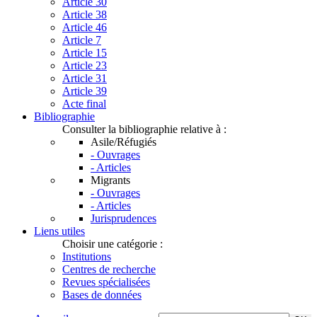
Article 30
Article 38
Article 46
Article 7
Article 15
Article 23
Article 31
Article 39
Acte final
Bibliographie
Consulter la bibliographie relative à :
Asile/Réfugiés
- Ouvrages
- Articles
Migrants
- Ouvrages
- Articles
Jurisprudences
Liens utiles
Choisir une catégorie :
Institutions
Centres de recherche
Revues spécialisées
Bases de données