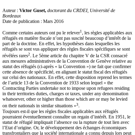
Auteur :
Victor Guset,
doctorant du CRDEI, Université de
Bordeaux
Date de publication : Mars 2016
1
Comme certains auteurs ont pu le relever
, les règles applicables aux
réfugiés en matière fiscale n’ont pas suscité beaucoup d’intérêt de la
part de la doctrine. En effet, les hypothèses dans lesquelles les
réfugiés se sont vus appliquer des règles fiscales spécifiques se sont
2
révélées rares
. Le 5ème article du chapitre V de la CSR consacré
aux mesures administratives de la Convention de Genève relative au
statut des réfugiés (ci-après « la Convention ») ne fait que confirmer
cette absence de spécificité, en alignant le statut fiscal des réfugiés
sur celui des nationaux. En effet, cette disposition reprend les termes
de l’article 13 de la Convention de 1933 selon lequel « the
Contracting Parties undertake not to impose upon refugees residing
in their territories duties, charges or taxes, under any denomination
whatsoever, other or higher than those which are or may be levied
3
on their nationals in similar situations »
.
Toujours est-il que les règles fiscales applicables aux réfugiés
pourraient éventuellement connaître un regain d’intérêt. En 1951, le
statut de réfugié impliquait l’absence ou la rupture de tout lien avec
l’Etat d’origine. Or, le développement des échanges économiques
transfrontaliers que la société internationale a connu depuis lors peut