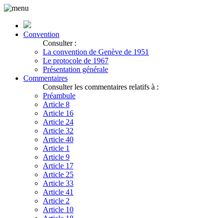
Convention
Consulter :
La convention de Genève de 1951
Le protocole de 1967
Présentation générale
Commentaires
Consulter les commentaires relatifs à :
Préambule
Article 8
Article 16
Article 24
Article 32
Article 40
Article 1
Article 9
Article 17
Article 25
Article 33
Article 41
Article 2
Article 10