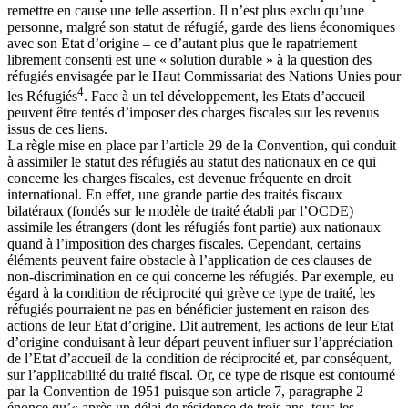
remettre en cause une telle assertion. Il n’est plus exclu qu’une
personne, malgré son statut de réfugié, garde des liens économiques
avec son Etat d’origine – ce d’autant plus que le rapatriement
librement consenti est une « solution durable » à la question des
réfugiés envisagée par le Haut Commissariat des Nations Unies pour
4
les Réfugiés
. Face à un tel développement, les Etats d’accueil
peuvent être tentés d’imposer des charges fiscales sur les revenus
issus de ces liens.
La règle mise en place par l’article 29 de la Convention, qui conduit
à assimiler le statut des réfugiés au statut des nationaux en ce qui
concerne les charges fiscales, est devenue fréquente en droit
international. En effet, une grande partie des traités fiscaux
bilatéraux (fondés sur le modèle de traité établi par l’OCDE)
assimile les étrangers (dont les réfugiés font partie) aux nationaux
quand à l’imposition des charges fiscales. Cependant, certains
éléments peuvent faire obstacle à l’application de ces clauses de
non-discrimination en ce qui concerne les réfugiés. Par exemple, eu
égard à la condition de réciprocité qui grève ce type de traité, les
réfugiés pourraient ne pas en bénéficier justement en raison des
actions de leur Etat d’origine. Dit autrement, les actions de leur Etat
d’origine conduisant à leur départ peuvent influer sur l’appréciation
de l’Etat d’accueil de la condition de réciprocité et, par conséquent,
sur l’applicabilité du traité fiscal. Or, ce type de risque est contourné
par la Convention de 1951 puisque son article 7, paragraphe 2
énonce qu’« après un délai de résidence de trois ans, tous les