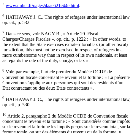
5
www.unhcr.fr/pages/4aae621e44e.html
.
6
HATHAWAY J. C., The rights of refugees under international law,
op. cit., p. 532.
7
Dans ce sens, voir NAGY B., « Article 29. Fiscal
Charges/Charges Fiscales », op. cit., p. 1222 : « In other words, to
the extent that the State exercises extraterritorial tax (or other fiscal)
jurisdiction, this must not be exercised in respect of refugees in a
more cumbersome way than in respect of its own nationals, at least
as regards the rate of the duty, charge, or tax ».
8
Voir, par exemple, l’article premier du Modèle OCDE de
Convention fiscale concernant le revenu et la fortune : « La présente
Convention s’applique aux personnes qui sont des résidents d’un
Etat contractant ou des deux Etats contractants ».
9
HATHAWAY J. C., The rights of refugees under international law,
op. cit., p. 530.
10
Article 2, paragraphe 2 du Modèle OCDE de Convention fiscale
concernant le revenu et la fortune : « Sont considérés comme impôts
sur le revenu et la fortune les impôts perçus sur le revenu total, sur la
fortune totale, ou sur des éléments du revenu ou de la fortune, y