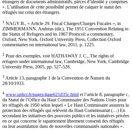
étrangers de documents administratifs, pièces d’identité y comprises
». L’utilisation de cette possibilité permet de calquer le statut des
réfugiés sur celui des étrangers.
1
NAGY B., « Article 29. Fiscal Charges/Charges Fiscales », in
ZIMMERMANN, Andreas (dir.), The 1951 Convention Relating to
the Status of Refugees and its 1967 Protocol: a commentary,
Oxford, New York, Oxford University Press, Collection Oxford
commentaries on international law, 2011, p. 1225.
2
Pour des exemples, voir HATHAWAY J. C., The rights of
refugees under international law, Cambridge, New York, Cambridge
University Press, 2005, pp. 527-528.
3
Article 13, paragraphe 1 de la Convention de Nansen du
28/10/1933.
4
www.unhcr.fr/pages/4aae621d35c.html
et l’article 8, paragraphe c,
du Statut de l’Office du Haut Commissaire des Nations Unies pour
les réfugiés de 1950 selon lequel « Le Haut Commissaire assurera la
protection des réfugiés qui relèvent du Haut Commissariat (…) En
secondant les initiatives des pouvoirs publics et les initiatives privées
en ce qui concerne le rapatriement librement consenti des réfugiés
ou leur assimilation dans de nouvelles communautés nationales ».