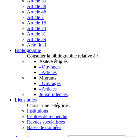
Article 30
Article 38
Article 46
Article 7
Article 15
Article 23
Article 31
Article 39
Acte final
Bibliographie
Consulter la bibliographie relative à :
Asile/Réfugiés
- Ouvrages
- Articles
Migrants
- Ouvrages
- Articles
Jurisprudences
Liens utiles
Choisir une catégorie :
Institutions
Centres de recherche
Revues spécialisées
Bases de données