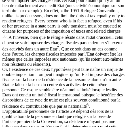
se voir imposer des charges dans cet Etat pour autant qu’il y ait un
lien de rattachement avec ledit Etat (une activité économique sur son
territoire par exemple). En effet, « the 1951 Refugee Convention,
unlike its predecessors, does not limit the duty of tax equality only to
resident refugees. Every person who is in fact a refugee, even if his
or her presence in a state party is only transient, must be equated to
citizens for purposes of the imposition of taxes and related charges
6
»
. A l’inverse, bien que le réfugié réside dans l’Etat d’accueil, celui-
ci peut se voir imposer des charges fiscales par ce dernier s’il exerce
7
des activités dans un autre Etat
. Que ce soit dans un cas comme
dans l’autre, les charges fiscales imposées par l’Etat doivent être les
mêmes que celles imposées aux nationaux (qu’ils soient eux-mêmes
non-résidents ou résidents).
Or, l’existence de ces deux hypothèses peut faire naître un risque de
double imposition – on peut imaginer qu’un Etat impose des charges
fiscales sur la base de la résidence de la personne alors qu’un autre
Etat le fait sur la base du centre des activités de cette même
personne. Ce risque semble être néanmoins limité lorsque lesdits
Etats ont conclu un traité fiscal international puisque le bénéfice des
dispositions de ce type de traité est plus souvent conditionné par la
8
résidence du contribuable que par sa nationalité
.
L’applicabilité personnelle de l’article 29 dépend dès lors de la
qualification de la personne en tant que réfugié sur la base de
l’article premier de la Convention, sa résidence n’ayant pas une
influence dans ce cadre. Encore faut-il déterminer ce à quoi cette