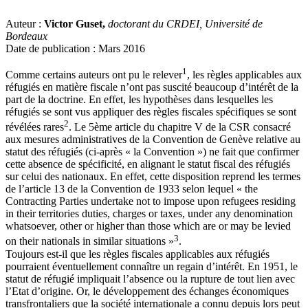
Auteur :
Victor Guset,
doctorant du CRDEI, Université de
Bordeaux
Date de publication : Mars 2016
1
Comme certains auteurs ont pu le relever
, les règles applicables aux
réfugiés en matière fiscale n’ont pas suscité beaucoup d’intérêt de la
part de la doctrine. En effet, les hypothèses dans lesquelles les
réfugiés se sont vus appliquer des règles fiscales spécifiques se sont
2
révélées rares
. Le 5ème article du chapitre V de la CSR consacré
aux mesures administratives de la Convention de Genève relative au
statut des réfugiés (ci-après « la Convention ») ne fait que confirmer
cette absence de spécificité, en alignant le statut fiscal des réfugiés
sur celui des nationaux. En effet, cette disposition reprend les termes
de l’article 13 de la Convention de 1933 selon lequel « the
Contracting Parties undertake not to impose upon refugees residing
in their territories duties, charges or taxes, under any denomination
whatsoever, other or higher than those which are or may be levied
3
on their nationals in similar situations »
.
Toujours est-il que les règles fiscales applicables aux réfugiés
pourraient éventuellement connaître un regain d’intérêt. En 1951, le
statut de réfugié impliquait l’absence ou la rupture de tout lien avec
l’Etat d’origine. Or, le développement des échanges économiques
transfrontaliers que la société internationale a connu depuis lors peut