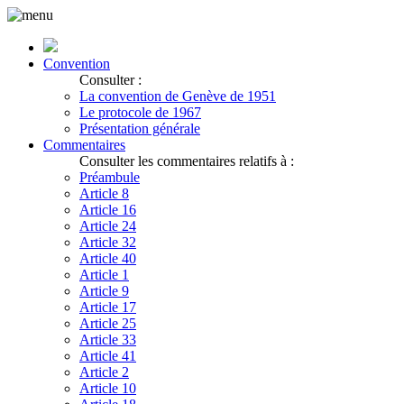
Convention
Consulter :
La convention de Genève de 1951
Le protocole de 1967
Présentation générale
Commentaires
Consulter les commentaires relatifs à :
Préambule
Article 8
Article 16
Article 24
Article 32
Article 40
Article 1
Article 9
Article 17
Article 25
Article 33
Article 41
Article 2
Article 10