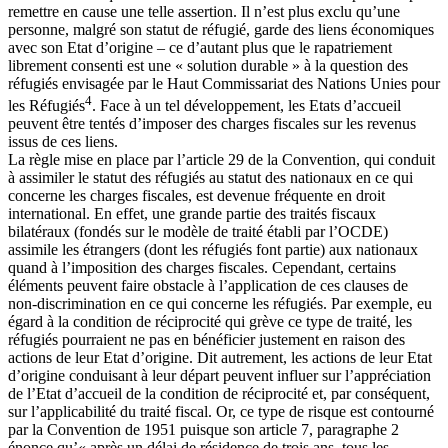
remettre en cause une telle assertion. Il n’est plus exclu qu’une
personne, malgré son statut de réfugié, garde des liens économiques
avec son Etat d’origine – ce d’autant plus que le rapatriement
librement consenti est une « solution durable » à la question des
réfugiés envisagée par le Haut Commissariat des Nations Unies pour
4
les Réfugiés
. Face à un tel développement, les Etats d’accueil
peuvent être tentés d’imposer des charges fiscales sur les revenus
issus de ces liens.
La règle mise en place par l’article 29 de la Convention, qui conduit
à assimiler le statut des réfugiés au statut des nationaux en ce qui
concerne les charges fiscales, est devenue fréquente en droit
international. En effet, une grande partie des traités fiscaux
bilatéraux (fondés sur le modèle de traité établi par l’OCDE)
assimile les étrangers (dont les réfugiés font partie) aux nationaux
quand à l’imposition des charges fiscales. Cependant, certains
éléments peuvent faire obstacle à l’application de ces clauses de
non-discrimination en ce qui concerne les réfugiés. Par exemple, eu
égard à la condition de réciprocité qui grève ce type de traité, les
réfugiés pourraient ne pas en bénéficier justement en raison des
actions de leur Etat d’origine. Dit autrement, les actions de leur Etat
d’origine conduisant à leur départ peuvent influer sur l’appréciation
de l’Etat d’accueil de la condition de réciprocité et, par conséquent,
sur l’applicabilité du traité fiscal. Or, ce type de risque est contourné
par la Convention de 1951 puisque son article 7, paragraphe 2
énonce qu’« après un délai de résidence de trois ans, tous les