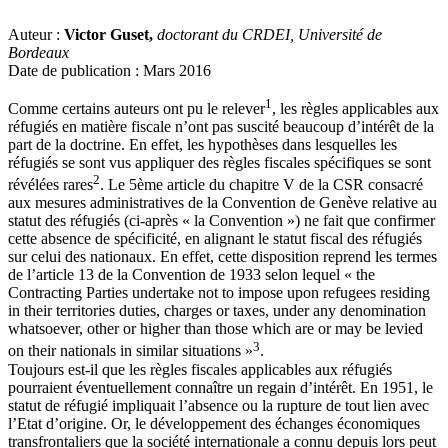
Auteur :
Victor Guset,
doctorant du CRDEI, Université de
Bordeaux
Date de publication : Mars 2016
1
Comme certains auteurs ont pu le relever
, les règles applicables aux
réfugiés en matière fiscale n’ont pas suscité beaucoup d’intérêt de la
part de la doctrine. En effet, les hypothèses dans lesquelles les
réfugiés se sont vus appliquer des règles fiscales spécifiques se sont
2
révélées rares
. Le 5ème article du chapitre V de la CSR consacré
aux mesures administratives de la Convention de Genève relative au
statut des réfugiés (ci-après « la Convention ») ne fait que confirmer
cette absence de spécificité, en alignant le statut fiscal des réfugiés
sur celui des nationaux. En effet, cette disposition reprend les termes
de l’article 13 de la Convention de 1933 selon lequel « the
Contracting Parties undertake not to impose upon refugees residing
in their territories duties, charges or taxes, under any denomination
whatsoever, other or higher than those which are or may be levied
3
on their nationals in similar situations »
.
Toujours est-il que les règles fiscales applicables aux réfugiés
pourraient éventuellement connaître un regain d’intérêt. En 1951, le
statut de réfugié impliquait l’absence ou la rupture de tout lien avec
l’Etat d’origine. Or, le développement des échanges économiques
transfrontaliers que la société internationale a connu depuis lors peut