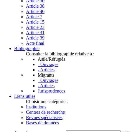
Article 30
Article 38
Article 46
Article 7
Article 15
Article 23
Article 31
Article 39
Acte final
Bibliographie
Consulter la bibliographie relative à :
Asile/Réfugiés
- Ouvrages
- Articles
Migrants
- Ouvrages
- Articles
Jurisprudences
Liens utiles
Choisir une catégorie :
Institutions
Centres de recherche
Revues spécialisées
Bases de données