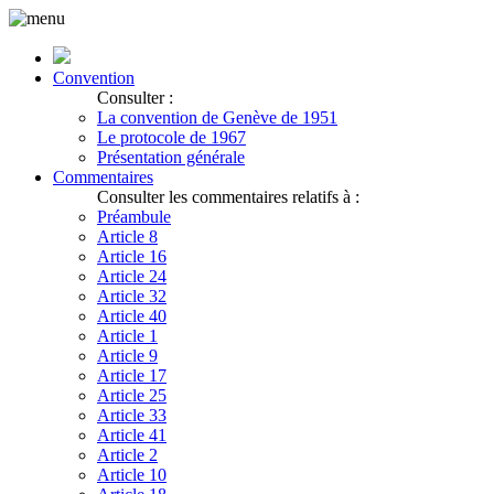
Convention
Consulter :
La convention de Genève de 1951
Le protocole de 1967
Présentation générale
Commentaires
Consulter les commentaires relatifs à :
Préambule
Article 8
Article 16
Article 24
Article 32
Article 40
Article 1
Article 9
Article 17
Article 25
Article 33
Article 41
Article 2
Article 10