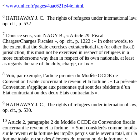
5
www.unhcr.fr/pages/4aae621e44e.html
.
6
HATHAWAY J. C., The rights of refugees under international law,
op. cit., p. 532.
7
Dans ce sens, voir NAGY B., « Article 29. Fiscal
Charges/Charges Fiscales », op. cit., p. 1222 : « In other words, to
the extent that the State exercises extraterritorial tax (or other fiscal)
jurisdiction, this must not be exercised in respect of refugees in a
more cumbersome way than in respect of its own nationals, at least
as regards the rate of the duty, charge, or tax ».
8
Voir, par exemple, l’article premier du Modèle OCDE de
Convention fiscale concernant le revenu et la fortune : « La présente
Convention s’applique aux personnes qui sont des résidents d’un
Etat contractant ou des deux Etats contractants ».
9
HATHAWAY J. C., The rights of refugees under international law,
op. cit., p. 530.
10
Article 2, paragraphe 2 du Modèle OCDE de Convention fiscale
concernant le revenu et la fortune : « Sont considérés comme impôts
sur le revenu et la fortune les impôts perçus sur le revenu total, sur la
fortune totale, ou sur des éléments du revenu ou de la fortune, y