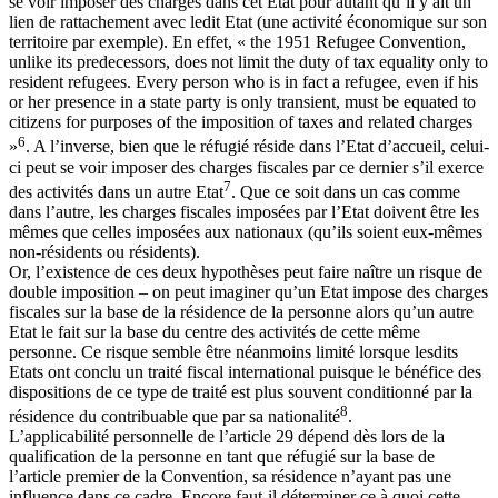
se voir imposer des charges dans cet Etat pour autant qu’il y ait un
lien de rattachement avec ledit Etat (une activité économique sur son
territoire par exemple). En effet, « the 1951 Refugee Convention,
unlike its predecessors, does not limit the duty of tax equality only to
resident refugees. Every person who is in fact a refugee, even if his
or her presence in a state party is only transient, must be equated to
citizens for purposes of the imposition of taxes and related charges
6
»
. A l’inverse, bien que le réfugié réside dans l’Etat d’accueil, celui-
ci peut se voir imposer des charges fiscales par ce dernier s’il exerce
7
des activités dans un autre Etat
. Que ce soit dans un cas comme
dans l’autre, les charges fiscales imposées par l’Etat doivent être les
mêmes que celles imposées aux nationaux (qu’ils soient eux-mêmes
non-résidents ou résidents).
Or, l’existence de ces deux hypothèses peut faire naître un risque de
double imposition – on peut imaginer qu’un Etat impose des charges
fiscales sur la base de la résidence de la personne alors qu’un autre
Etat le fait sur la base du centre des activités de cette même
personne. Ce risque semble être néanmoins limité lorsque lesdits
Etats ont conclu un traité fiscal international puisque le bénéfice des
dispositions de ce type de traité est plus souvent conditionné par la
8
résidence du contribuable que par sa nationalité
.
L’applicabilité personnelle de l’article 29 dépend dès lors de la
qualification de la personne en tant que réfugié sur la base de
l’article premier de la Convention, sa résidence n’ayant pas une
influence dans ce cadre. Encore faut-il déterminer ce à quoi cette