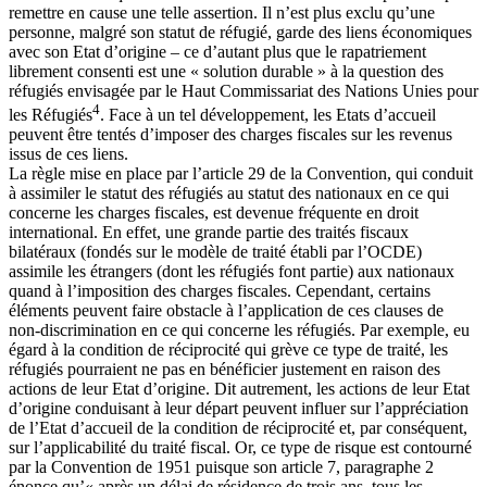
remettre en cause une telle assertion. Il n’est plus exclu qu’une
personne, malgré son statut de réfugié, garde des liens économiques
avec son Etat d’origine – ce d’autant plus que le rapatriement
librement consenti est une « solution durable » à la question des
réfugiés envisagée par le Haut Commissariat des Nations Unies pour
4
les Réfugiés
. Face à un tel développement, les Etats d’accueil
peuvent être tentés d’imposer des charges fiscales sur les revenus
issus de ces liens.
La règle mise en place par l’article 29 de la Convention, qui conduit
à assimiler le statut des réfugiés au statut des nationaux en ce qui
concerne les charges fiscales, est devenue fréquente en droit
international. En effet, une grande partie des traités fiscaux
bilatéraux (fondés sur le modèle de traité établi par l’OCDE)
assimile les étrangers (dont les réfugiés font partie) aux nationaux
quand à l’imposition des charges fiscales. Cependant, certains
éléments peuvent faire obstacle à l’application de ces clauses de
non-discrimination en ce qui concerne les réfugiés. Par exemple, eu
égard à la condition de réciprocité qui grève ce type de traité, les
réfugiés pourraient ne pas en bénéficier justement en raison des
actions de leur Etat d’origine. Dit autrement, les actions de leur Etat
d’origine conduisant à leur départ peuvent influer sur l’appréciation
de l’Etat d’accueil de la condition de réciprocité et, par conséquent,
sur l’applicabilité du traité fiscal. Or, ce type de risque est contourné
par la Convention de 1951 puisque son article 7, paragraphe 2
énonce qu’« après un délai de résidence de trois ans, tous les