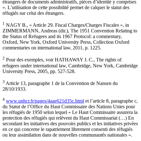
étrangers de documents administratifs, pièces d’identité y comprises
». L’utilisation de cette possibilité permet de calquer le statut des
réfugiés sur celui des étrangers.
1
NAGY B., « Article 29. Fiscal Charges/Charges Fiscales », in
ZIMMERMANN, Andreas (dir.), The 1951 Convention Relating to
the Status of Refugees and its 1967 Protocol: a commentary,
Oxford, New York, Oxford University Press, Collection Oxford
commentaries on international law, 2011, p. 1225.
2
Pour des exemples, voir HATHAWAY J. C., The rights of
refugees under international law, Cambridge, New York, Cambridge
University Press, 2005, pp. 527-528.
3
Article 13, paragraphe 1 de la Convention de Nansen du
28/10/1933.
4
www.unhcr.fr/pages/4aae621d35c.html
et l’article 8, paragraphe c,
du Statut de l’Office du Haut Commissaire des Nations Unies pour
les réfugiés de 1950 selon lequel « Le Haut Commissaire assurera la
protection des réfugiés qui relèvent du Haut Commissariat (…) En
secondant les initiatives des pouvoirs publics et les initiatives privées
en ce qui concerne le rapatriement librement consenti des réfugiés
ou leur assimilation dans de nouvelles communautés nationales ».