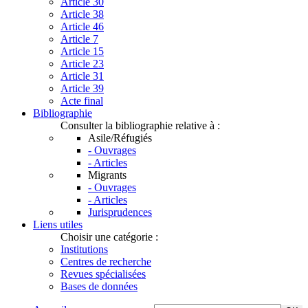
Article 30
Article 38
Article 46
Article 7
Article 15
Article 23
Article 31
Article 39
Acte final
Bibliographie
Consulter la bibliographie relative à :
Asile/Réfugiés
- Ouvrages
- Articles
Migrants
- Ouvrages
- Articles
Jurisprudences
Liens utiles
Choisir une catégorie :
Institutions
Centres de recherche
Revues spécialisées
Bases de données