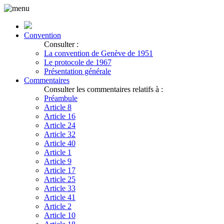
Convention
Consulter :
La convention de Genève de 1951
Le protocole de 1967
Présentation générale
Commentaires
Consulter les commentaires relatifs à :
Préambule
Article 8
Article 16
Article 24
Article 32
Article 40
Article 1
Article 9
Article 17
Article 25
Article 33
Article 41
Article 2
Article 10