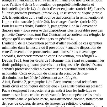
réfugiés et nationaux, il en va ainsi en matière de liberté de religion
avec l’article 4 de la Convention, de propriété intellectuelle et
industrielle (article 14), du droit d’ester en justice (article 16), l’accès
à l’enseignement primaire (article 22), l’assistance publique (article
23), la législation du travail pour ce qui concerne la rémunération et
la protection sociale (article 24), les charges fiscales (article 29).
Pour les autres droits, l’article 7, paragraphe 1 de la Convention
dispose que « sous réserve des dispositions plus favorables prévues
par cette Convention, tout Etat Contractant accordera aux réfugiés le
régime qu’il accorde aux étrangers en général ».
L’article 5 de la Convention permet d’aller au-delà de ces garanties
minimales dans la mesure où il prévoit qu’« aucune disposition de
cette Convention ne porte atteinte aux autres droits et avantages
accordés, indépendamment de cette Convention, aux réfugiés ».
Depuis 1951, tous les droits de l’Homme, mis à part évidemment les
droits politiques qui sont réservés aux citoyens et les droits liés aux
activités professionnelles s’exercent sans discrimination selon la
nationalité. Cette évolution du champ du principe de non-
discrimination bénéficie évidemment aux réfugiés.
Ainsi, l’article 2, paragraphe 1 du Pacte international relatif aux
droits civils et politiques dispose que « Les Etats parties au présent
Pacte s'engagent à respecter et à garantir à tous les individus se
trouvant sur leur territoire et relevant de leur compétence les droits
reconnus dans le présent Pacte, sans distinction aucune, notamment
de race, de couleur, de sexe, de langue, de religion, d'opinion