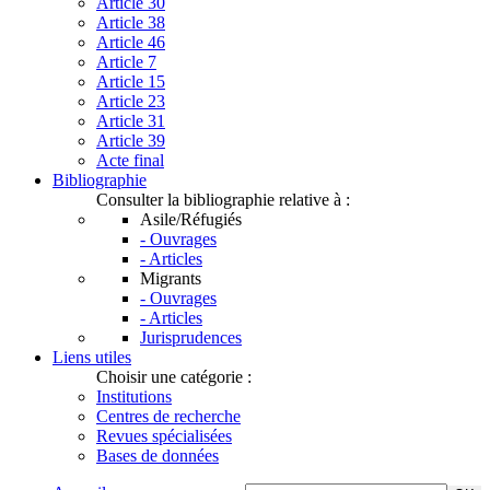
Article 30
Article 38
Article 46
Article 7
Article 15
Article 23
Article 31
Article 39
Acte final
Bibliographie
Consulter la bibliographie relative à :
Asile/Réfugiés
- Ouvrages
- Articles
Migrants
- Ouvrages
- Articles
Jurisprudences
Liens utiles
Choisir une catégorie :
Institutions
Centres de recherche
Revues spécialisées
Bases de données