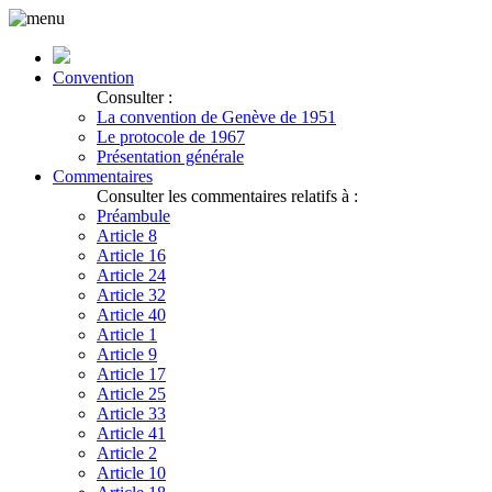
Convention
Consulter :
La convention de Genève de 1951
Le protocole de 1967
Présentation générale
Commentaires
Consulter les commentaires relatifs à :
Préambule
Article 8
Article 16
Article 24
Article 32
Article 40
Article 1
Article 9
Article 17
Article 25
Article 33
Article 41
Article 2
Article 10