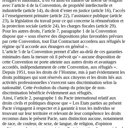
réfugiés et nationaux, il en va ainsi en matière de liberté de religion
avec l’article 4 de la Convention, de propriété intellectuelle et
industrielle (article 14), du droit d’ester en justice (article 16), l’accès
à l’enseignement primaire (article 22), l’assistance publique (article
23), la législation du travail pour ce qui concerne la rémunération et
la protection sociale (article 24), les charges fiscales (article 29).
Pour les autres droits, l’article 7, paragraphe 1 de la Convention
dispose que « sous réserve des dispositions plus favorables prévues
par cette Convention, tout Etat Contractant accordera aux réfugiés le
régime qu’il accorde aux étrangers en général ».
L’article 5 de la Convention permet d’aller au-delà de ces garanties
minimales dans la mesure où il prévoit qu’« aucune disposition de
cette Convention ne porte atteinte aux autres droits et avantages
accordés, indépendamment de cette Convention, aux réfugiés ».
Depuis 1951, tous les droits de l’Homme, mis à part évidemment les
droits politiques qui sont réservés aux citoyens et les droits liés aux
activités professionnelles s’exercent sans discrimination selon la
nationalité. Cette évolution du champ du principe de non-
discrimination bénéficie évidemment aux réfugiés.
Ainsi, l’article 2, paragraphe 1 du Pacte international relatif aux
droits civils et politiques dispose que « Les Etats parties au présent
Pacte s'engagent à respecter et à garantir à tous les individus se
trouvant sur leur territoire et relevant de leur compétence les droits
reconnus dans le présent Pacte, sans distinction aucune, notamment
de race, de couleur, de sexe, de langue, de religion, d'opinion