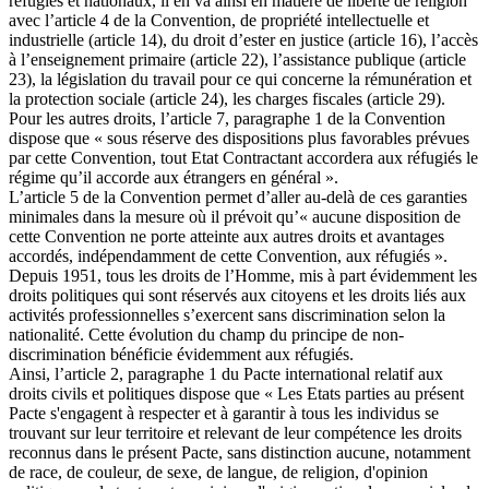
réfugiés et nationaux, il en va ainsi en matière de liberté de religion
avec l’article 4 de la Convention, de propriété intellectuelle et
industrielle (article 14), du droit d’ester en justice (article 16), l’accès
à l’enseignement primaire (article 22), l’assistance publique (article
23), la législation du travail pour ce qui concerne la rémunération et
la protection sociale (article 24), les charges fiscales (article 29).
Pour les autres droits, l’article 7, paragraphe 1 de la Convention
dispose que « sous réserve des dispositions plus favorables prévues
par cette Convention, tout Etat Contractant accordera aux réfugiés le
régime qu’il accorde aux étrangers en général ».
L’article 5 de la Convention permet d’aller au-delà de ces garanties
minimales dans la mesure où il prévoit qu’« aucune disposition de
cette Convention ne porte atteinte aux autres droits et avantages
accordés, indépendamment de cette Convention, aux réfugiés ».
Depuis 1951, tous les droits de l’Homme, mis à part évidemment les
droits politiques qui sont réservés aux citoyens et les droits liés aux
activités professionnelles s’exercent sans discrimination selon la
nationalité. Cette évolution du champ du principe de non-
discrimination bénéficie évidemment aux réfugiés.
Ainsi, l’article 2, paragraphe 1 du Pacte international relatif aux
droits civils et politiques dispose que « Les Etats parties au présent
Pacte s'engagent à respecter et à garantir à tous les individus se
trouvant sur leur territoire et relevant de leur compétence les droits
reconnus dans le présent Pacte, sans distinction aucune, notamment
de race, de couleur, de sexe, de langue, de religion, d'opinion