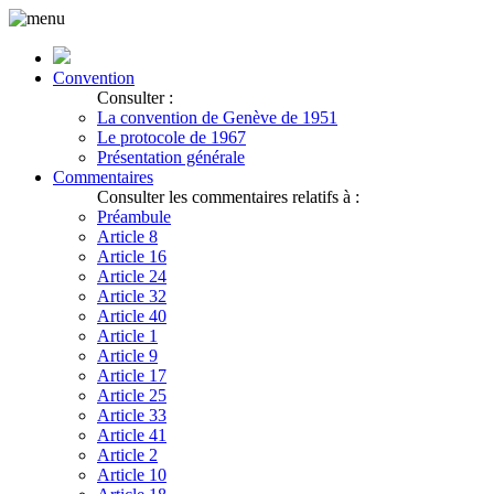
Convention
Consulter :
La convention de Genève de 1951
Le protocole de 1967
Présentation générale
Commentaires
Consulter les commentaires relatifs à :
Préambule
Article 8
Article 16
Article 24
Article 32
Article 40
Article 1
Article 9
Article 17
Article 25
Article 33
Article 41
Article 2
Article 10