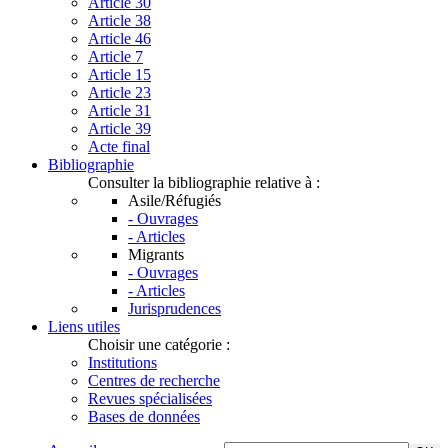
Article 30
Article 38
Article 46
Article 7
Article 15
Article 23
Article 31
Article 39
Acte final
Bibliographie
Consulter la bibliographie relative à :
Asile/Réfugiés
- Ouvrages
- Articles
Migrants
- Ouvrages
- Articles
Jurisprudences
Liens utiles
Choisir une catégorie :
Institutions
Centres de recherche
Revues spécialisées
Bases de données